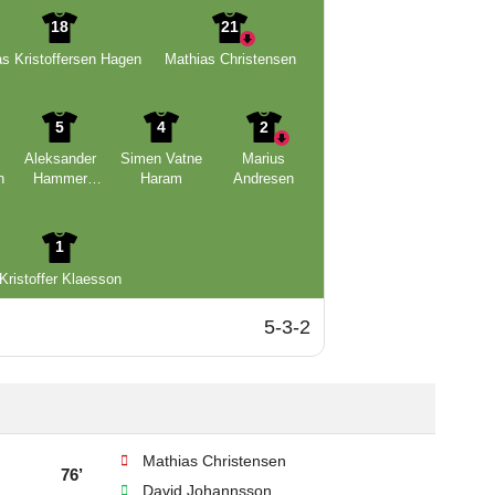
18
21
as Kristoffersen Hagen
Mathias Christensen
5
4
2
Aleksander
Simen Vatne
Marius
n
Hammer
Haram
Andresen
Kjelsen
1
Kristoffer Klaesson
5-3-2
Mathias Christensen
76’
David Johannsson