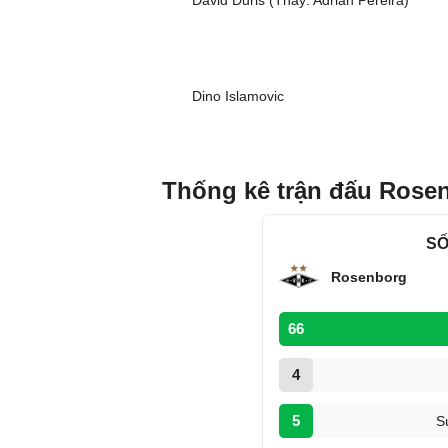
David Duris (Thay: Adrian Pereira)
Dino Islamovic
Thống kê trận đấu Rose
SỐ
Rosenborg
66
4
5
S