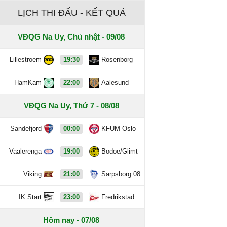
LỊCH THI ĐẤU - KẾT QUẢ
VĐQG Na Uy, Chủ nhật - 09/08
Lillestroem
19:30
Rosenborg
HamKam
22:00
Aalesund
VĐQG Na Uy, Thứ 7 - 08/08
Sandefjord
00:00
KFUM Oslo
Vaalerenga
19:00
Bodoe/Glimt
Viking
21:00
Sarpsborg 08
IK Start
23:00
Fredrikstad
Hôm nay - 07/08