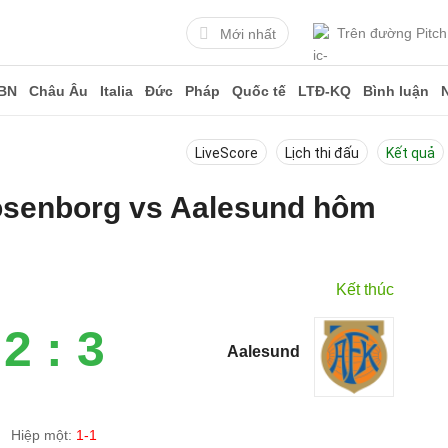
Trên đường Pitch
Mới nhất
BN
Châu Âu
Italia
Đức
Pháp
Quốc tế
LTĐ-KQ
Bình luận
LiveScore
Lịch thi đấu
Kết quả
Rosenborg vs Aalesund hôm
Kết thúc
2 : 3
Aalesund
Hiệp một:
1-1