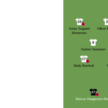
15
Jonas Sogaard
Håkon 
Mortensen
6
Santeri Vaananen
17
Mads Bomholt
27
Marcus Haagensen Re