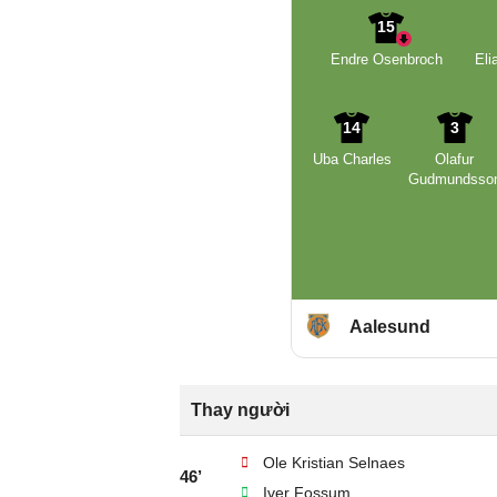
15
Endre Osenbroch
Eli
14
3
Uba Charles
Olafur
Gudmundsso
Aalesund
Thay người
Ole Kristian Selnaes
46’
Iver Fossum