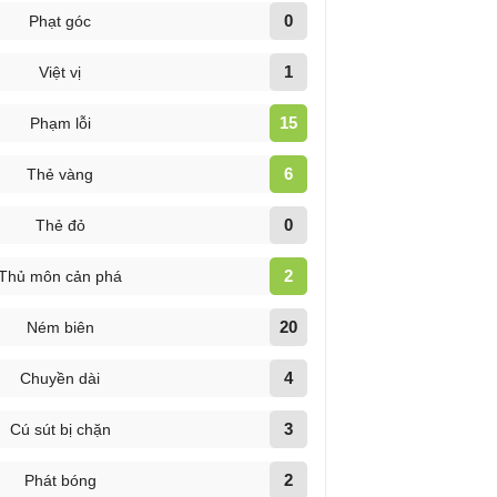
0
Phạt góc
1
Việt vị
15
Phạm lỗi
6
Thẻ vàng
0
Thẻ đỏ
2
Thủ môn cản phá
20
Ném biên
4
Chuyền dài
3
Cú sút bị chặn
2
Phát bóng