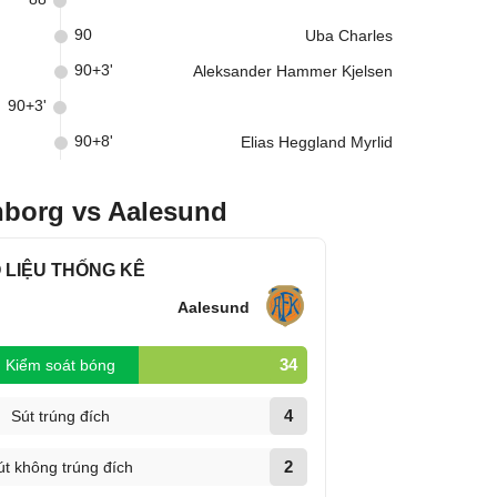
90
Uba Charles
90+3'
Aleksander Hammer Kjelsen
90+3'
90+8'
Elias Heggland Myrlid
nborg vs Aalesund
 LIỆU THỐNG KÊ
Aalesund
34
Kiểm soát bóng
4
Sút trúng đích
2
út không trúng đích