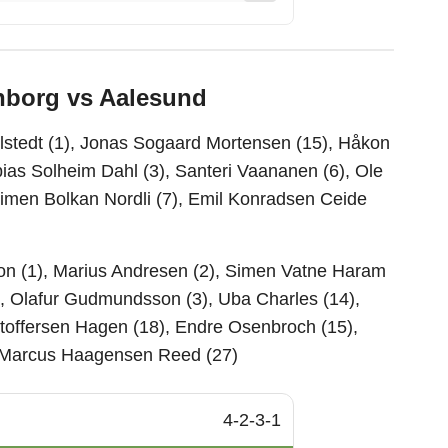
nborg vs Aalesund
stedt (1), Jonas Sogaard Mortensen (15), Håkon
ias Solheim Dahl (3), Santeri Vaananen (6), Ole
imen Bolkan Nordli (7), Emil Konradsen Ceide
son (1), Marius Andresen (2), Simen Vatne Haram
, Olafur Gudmundsson (3), Uba Charles (14),
stoffersen Hagen (18), Endre Osenbroch (15),
 Marcus Haagensen Reed (27)
4-2-3-1