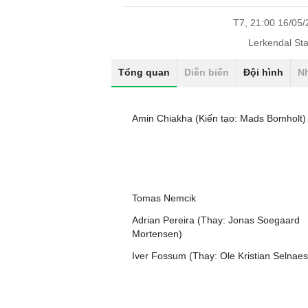
T7, 21:00 16/05
Lerkendal St
Tổng quan
Diễn biến
Đội hình
N
Amin Chiakha (Kiến tạo: Mads Bomholt)
Tomas Nemcik
Adrian Pereira (Thay: Jonas Soegaard
Mortensen)
Iver Fossum (Thay: Ole Kristian Selnaes