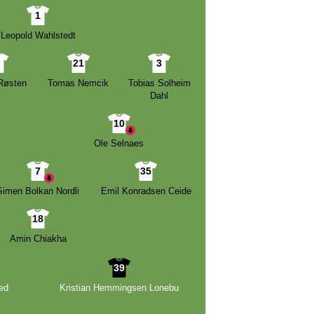
1
Leopold Wahlstedt
2
21
3
Røsten
Tomas Nemcik
Tobias Solheim
Dahl
10
Ole Selnaes
7
35
Simen Bolkan Nordli
Emil Konradsen Ceide
18
Amin Chiakha
39
ed
Kristian Hemmingsen Lonebu