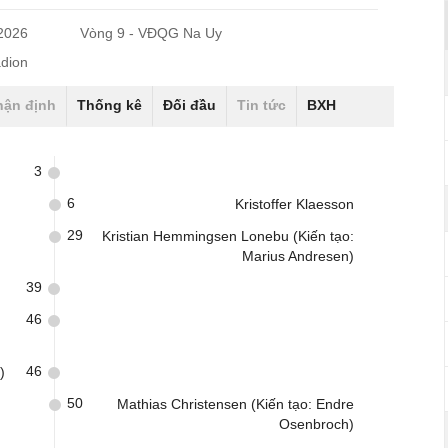
/2026
Vòng 9 - VĐQG Na Uy
adion
hận định
Thống kê
Đối đầu
Tin tức
BXH
3
6
Kristoffer Klaesson
29
Kristian Hemmingsen Lonebu (Kiến tạo:
Marius Andresen)
39
46
46
)
50
Mathias Christensen (Kiến tạo: Endre
Osenbroch)