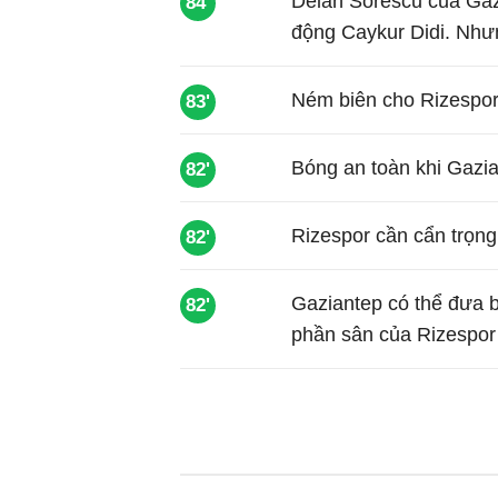
Deian Sorescu của Gazi
84'
động Caykur Didi. Như
Ném biên cho Rizespor
83'
Bóng an toàn khi Gazi
82'
Rizespor cần cẩn trọng
82'
Gaziantep có thể đưa b
82'
phần sân của Rizespor