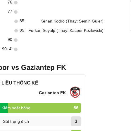
76
77
85
Kenan Kodro (Thay: Semih Guler)
85
Furkan Soyalp (Thay: Kacper Kozlowski)
90
90+4'
por vs Gaziantep FK
 LIỆU THỐNG KÊ
Gaziantep FK
56
Kiểm soát bóng
3
Sút trúng đích