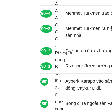
Mehmet Turkmen trao c
90+4'
Mehmet Turkmen ra hi
90+3'
sân nhà.
Gaziantep được hưởng
90+3'
Rizespor được hưởng q
90+1'
Ayberk Karapo vào sân 
90'
động Caykur Didi.
Bóng đi ra ngoài sân 
89'