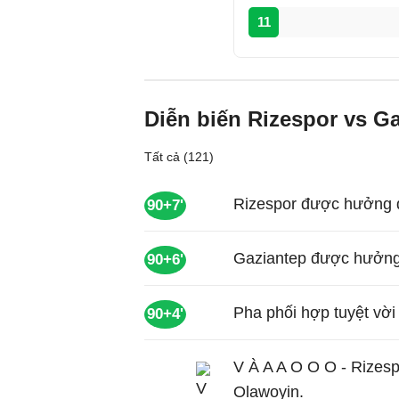
11
Diễn biến Rizespor vs G
Tất cả (121)
Rizespor được hưởng q
90+7'
Gaziantep được hưởng
90+6'
Pha phối hợp tuyệt vời
90+4'
V À A A O O O - Rizesp
Olawoyin.