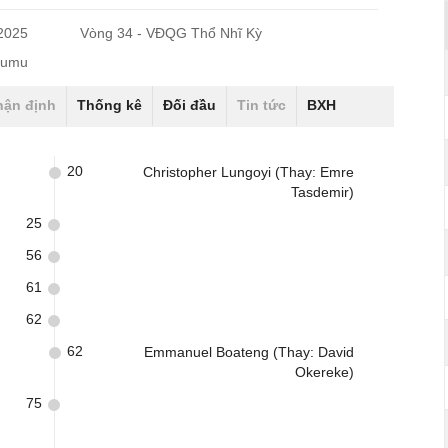
/2025
Vòng 34 - VĐQG Thổ Nhĩ Kỳ
yumu
hận định
Thống kê
Đối đầu
Tin tức
BXH
20
Christopher Lungoyi (Thay: Emre
Tasdemir)
25
56
61
62
62
Emmanuel Boateng (Thay: David
Okereke)
75