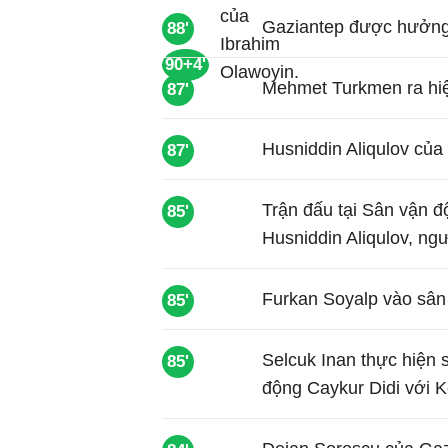
Gaziantep được hưởng 
88'
90+4'
Mehmet Turkmen ra hi
87'
Husniddin Aliqulov của 
87'
Trận đấu tại Sân vận đ
85'
Husniddin Aliqulov, ng
Furkan Soyalp vào sân
85'
Selcuk Inan thực hiện 
85'
động Caykur Didi với 