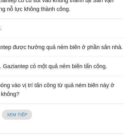
antep có cú sút vào khung thành tại Sân vận
ng nỗ lực không thành công.
.
antep được hưởng quả ném biên ở phần sân nhà.
. Gaziantep có một quả ném biên tấn công.
óng vào vị trí tấn công từ quả ném biên này ở
 không?
XEM TIẾP