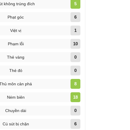
5
út không trúng đích
6
Phạt góc
1
Việt vị
10
Phạm lỗi
0
Thẻ vàng
0
Thẻ đỏ
8
Thủ môn cản phá
18
Ném biên
0
Chuyền dài
6
Cú sút bị chặn