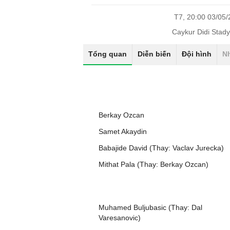
T7, 20:00 03/05
Caykur Didi Stad
Tổng quan
Diễn biến
Đội hình
N
Berkay Ozcan
Samet Akaydin
Babajide David (Thay: Vaclav Jurecka)
Mithat Pala (Thay: Berkay Ozcan)
Muhamed Buljubasic (Thay: Dal
Varesanovic)