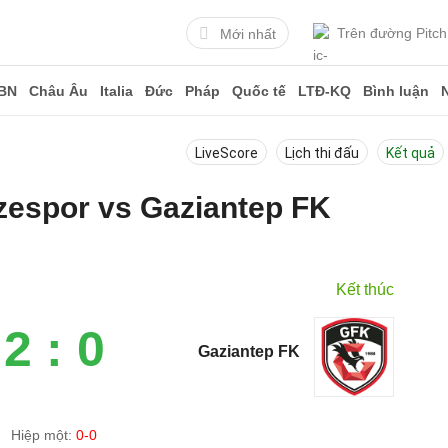
Trên đường Pitch
Mới nhất
BN
Châu Âu
Italia
Đức
Pháp
Quốc tế
LTĐ-KQ
Bình luận
LiveScore
Lịch thi đấu
Kết quả
izespor vs Gaziantep FK
5
Kết thúc
2 : 0
Gaziantep FK
Hiệp một:
0-0