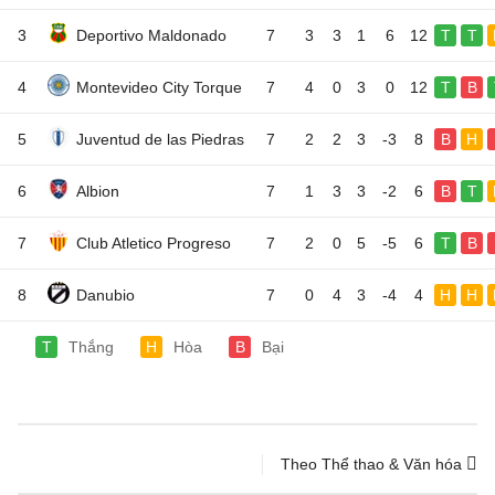
3
Deportivo Maldonado
7
3
3
1
6
12
T
T
4
Montevideo City Torque
7
4
0
3
0
12
T
B
5
Juventud de las Piedras
7
2
2
3
-3
8
B
H
6
Albion
7
1
3
3
-2
6
B
T
7
Club Atletico Progreso
7
2
0
5
-5
6
T
B
8
Danubio
7
0
4
3
-4
4
H
H
T
Thắng
H
Hòa
B
Bại
Theo Thể thao & Văn hóa