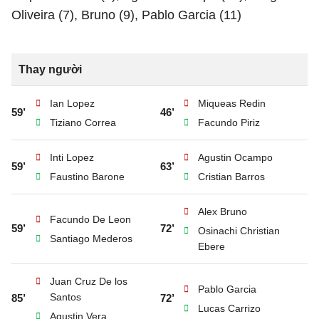
Oliveira (7), Bruno (9), Pablo Garcia (11)
Thay người
Ian Lopez
Miqueas Redin
59’
46’
Tiziano Correa
Facundo Piriz
Inti Lopez
Agustin Ocampo
59’
63’
Faustino Barone
Cristian Barros
Alex Bruno
Facundo De Leon
59’
72’
Osinachi Christian
Santiago Mederos
Ebere
Juan Cruz De los
Pablo Garcia
Santos
85’
72’
Lucas Carrizo
Agustin Vera