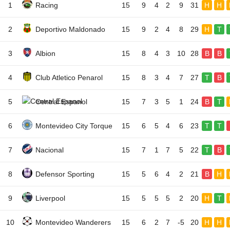
1
Racing
15
9
4
2
9
31
H
H
2
Deportivo Maldonado
15
9
2
4
8
29
H
T
3
Albion
15
8
4
3
10
28
B
B
4
Club Atletico Penarol
15
8
3
4
7
27
T
B
5
Central Espanol
15
7
3
5
1
24
B
T
6
Montevideo City Torque
15
6
5
4
6
23
T
T
7
Nacional
15
7
1
7
5
22
T
B
8
Defensor Sporting
15
5
6
4
2
21
B
H
9
Liverpool
15
5
5
5
2
20
H
T
10
Montevideo Wanderers
15
6
2
7
-5
20
H
H