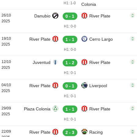
H1: 1-0
26/10
Danubio
River Plate
0 - 1
2025
H1: 0-0
19/10
River Plate
Cerro Largo
1 - 1
2025
H1: 0-0
12/10
Juventud
River Plate
1 - 2
2025
H1: 0-1
04/10
River Plate
Liverpool
0 - 1
2025
H1: 0-1
29/09
Plaza Colonia
River Plate
1 - 1
2025
H1: 0-1
22/09
River Plate
Racing
2 - 3