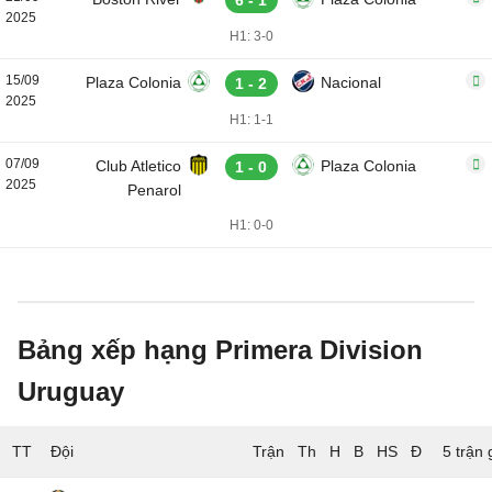
6 - 1
2025
H1: 3-0
15/09
Plaza Colonia
Nacional
1 - 2
2025
H1: 1-1
07/09
Club Atletico
Plaza Colonia
1 - 0
2025
Penarol
H1: 0-0
Bảng xếp hạng Primera Division
Uruguay
TT
Đội
5 trận 