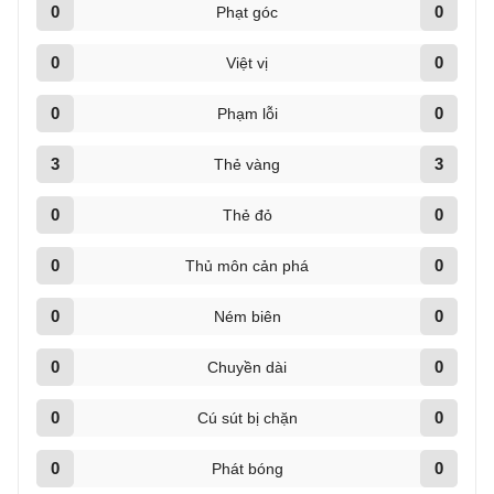
0
0
Phạt góc
0
0
Việt vị
0
0
Phạm lỗi
3
3
Thẻ vàng
0
0
Thẻ đỏ
0
0
Thủ môn cản phá
0
0
Ném biên
0
0
Chuyền dài
0
0
Cú sút bị chặn
0
0
Phát bóng