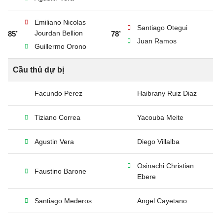
Emiliano Nicolas
Santiago Otegui
Jourdan Bellion
85’
78’
Juan Ramos
Guillermo Orono
Cầu thủ dự bị
Facundo Perez
Haibrany Ruiz Diaz
Tiziano Correa
Yacouba Meite
Agustin Vera
Diego Villalba
Osinachi Christian
Faustino Barone
Ebere
Santiago Mederos
Angel Cayetano