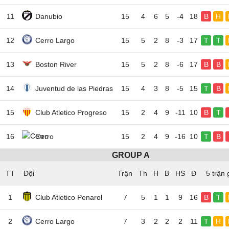
11
Danubio
15
4
6
5
-4
18
B
H
12
Cerro Largo
15
5
2
8
-3
17
T
T
13
Boston River
15
5
2
8
-6
17
B
B
14
Juventud de las Piedras
15
4
3
8
-5
15
T
B
15
Club Atletico Progreso
15
2
4
9
-11
10
B
T
16
Cerro
15
2
4
9
-16
10
T
B
GROUP A
TT
Đội
5 trận 
1
Club Atletico Penarol
7
5
1
1
9
16
B
T
2
Cerro Largo
7
3
2
2
2
11
T
H