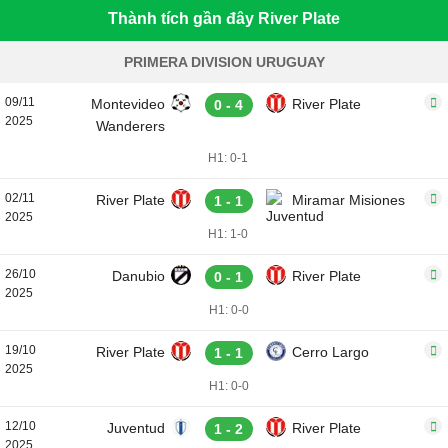
Thành tích gần đây River Plate
PRIMERA DIVISION URUGUAY
09/11
Montevideo
River Plate
0 - 4
2025
Wanderers
H1: 0-1
02/11
River Plate
Miramar Misiones
1 - 1
2025
H1: 1-0
26/10
Danubio
River Plate
0 - 1
2025
H1: 0-0
19/10
River Plate
Cerro Largo
1 - 1
2025
H1: 0-0
12/10
Juventud
River Plate
1 - 2
2025