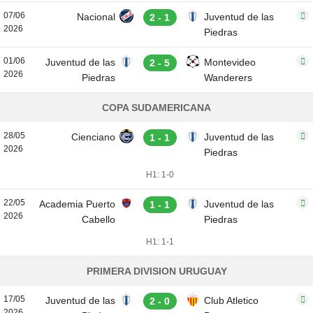
07/06
Nacional
Juventud de las
2 - 1
2026
Piedras
01/06
Juventud de las
Montevideo
2 - 5
2026
Piedras
Wanderers
COPA SUDAMERICANA
28/05
Cienciano
Juventud de las
1 - 1
2026
Piedras
H1: 1-0
22/05
Academia Puerto
Juventud de las
1 - 1
2026
Cabello
Piedras
H1: 1-1
PRIMERA DIVISION URUGUAY
17/05
Juventud de las
Club Atletico
2 - 0
2026