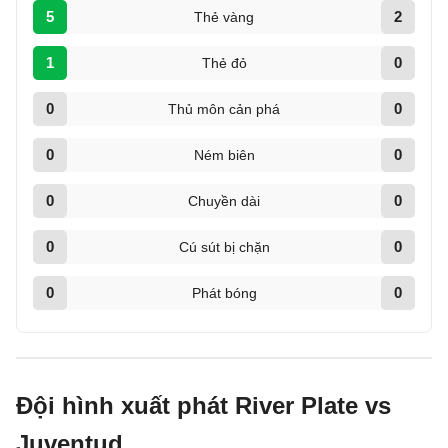
5
2
Thẻ vàng
1
0
Thẻ đỏ
0
0
Thủ môn cản phá
0
0
Ném biên
0
0
Chuyền dài
0
0
Cú sút bị chặn
0
0
Phát bóng
Đội hình xuất phát River Plate vs
Juventud