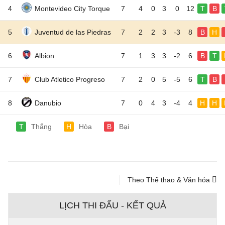
4
Montevideo City Torque
7
4
0
3
0
12
T
B
5
Juventud de las Piedras
7
2
2
3
-3
8
B
H
6
Albion
7
1
3
3
-2
6
B
T
7
Club Atletico Progreso
7
2
0
5
-5
6
T
B
8
Danubio
7
0
4
3
-4
4
H
H
T
Thắng
H
Hòa
B
Bại
Theo Thể thao & Văn hóa
LỊCH THI ĐẤU - KẾT QUẢ