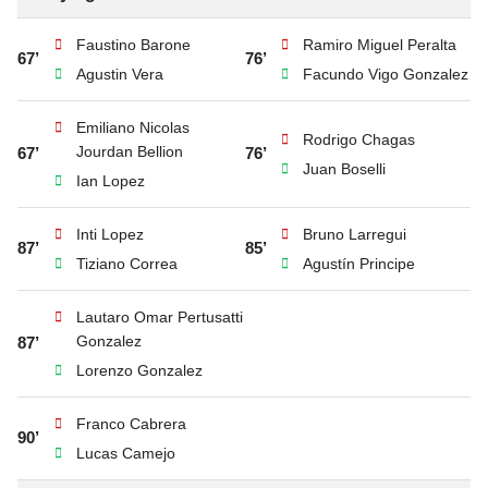
Faustino Barone
Ramiro Miguel Peralta
67’
76’
Agustin Vera
Facundo Vigo Gonzalez
Emiliano Nicolas
Rodrigo Chagas
Jourdan Bellion
67’
76’
Juan Boselli
Ian Lopez
Inti Lopez
Bruno Larregui
87’
85’
Tiziano Correa
Agustín Principe
Lautaro Omar Pertusatti
Gonzalez
87’
Lorenzo Gonzalez
Franco Cabrera
90’
Lucas Camejo