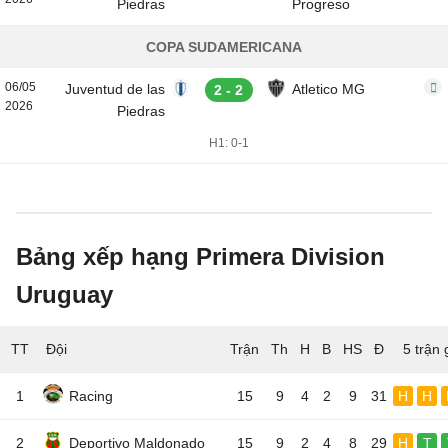
Piedras
Progreso
COPA SUDAMERICANA
06/05
Juventud de las
Atletico MG
2 - 2
2026
Piedras
H1: 0-1
Bảng xếp hạng Primera Division
Uruguay
TT
Đội
5 trận 
1
Racing
15
9
4
2
9
31
H
H
2
Deportivo Maldonado
15
9
2
4
8
29
H
T