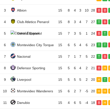
3
Albion
15
8
4
3
10
28
B
B
4
Club Atletico Penarol
15
8
3
4
7
27
T
B
5
Central Espanol
15
7
3
5
1
24
B
T
6
Montevideo City Torque
15
6
5
4
6
23
T
T
7
Nacional
15
7
1
7
5
22
T
B
8
Defensor Sporting
15
5
6
4
2
21
B
H
9
Liverpool
15
5
5
5
2
20
H
T
10
Montevideo Wanderers
15
6
2
7
-5
20
H
H
11
Danubio
15
4
6
5
-4
18
B
H