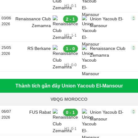
H1: 0-1
03/06
Renaissance Club
Union Yacoub El-
2 - 1
2026
Zemamra
Mansour
H1: 1-1
25/05
RS Berkane
Renaissance Club
1 - 0
2026
Zemamra
H1: 0-0
Thành tích gần đây Union Yacoub El-Mansour
VĐQG MOROCCO
06/07
FUS Rabat
Union Yacoub El-
0 - 1
2026
Mansour
H1: 0-1