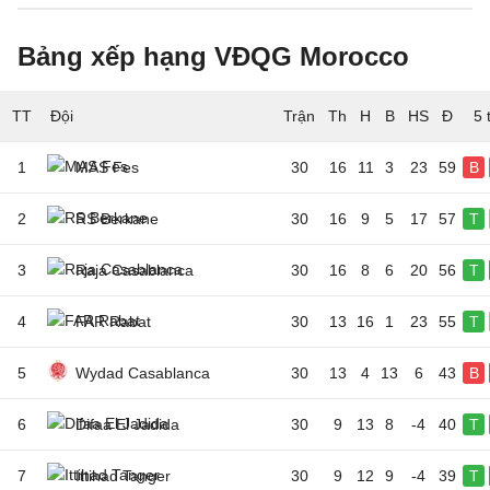
Bảng xếp hạng VĐQG Morocco
TT
Đội
5 
1
MAS Fes
30
16
11
3
23
59
B
2
RS Berkane
30
16
9
5
17
57
T
3
Raja Casablanca
30
16
8
6
20
56
T
4
FAR Rabat
30
13
16
1
23
55
T
5
Wydad Casablanca
30
13
4
13
6
43
B
6
Difaa El Jadida
30
9
13
8
-4
40
T
7
Ittihad Tanger
30
9
12
9
-4
39
T