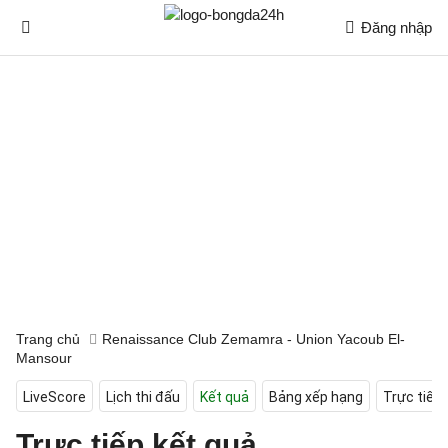
Đăng nhập
Trang chủ
Renaissance Club Zemamra - Union Yacoub El-
Mansour
LiveScore
Lịch thi đấu
Kết quả
Bảng xếp hạng
Trực tiếp
Trực tiếp kết quả