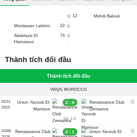
12
Mehdi Balouk
22
Montasser Lahtimi
74
Abdelaziz El
Hamzaoui
Thành tích đối đầu
Thành tích đối đầu
VĐQG MOROCCO
02/11
Union Yacoub El-
Renaissance Club
2 - 0
2025
Mansour
Zemamra
H1: 1-0
03/06
Renaissance Club
Union Yacoub El-
2 - 1
2026