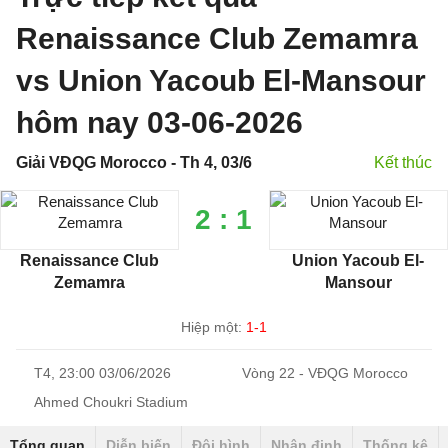
Renaissance Club Zemamra
vs Union Yacoub El-Mansour
hôm nay 03-06-2026
Giải VĐQG Morocco - Th 4, 03/6
Kết thúc
2 : 1
Renaissance Club
Union Yacoub El-
Zemamra
Mansour
Hiệp một:
1-1
T4, 23:00 03/06/2026
Vòng 22 - VĐQG Morocco
Ahmed Choukri Stadium
Tổng quan
Diễn biến
Đội hình
Nhận định
Thống kê