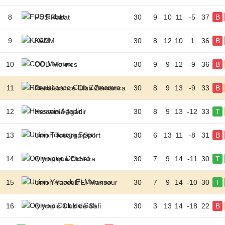
8
FUS Rabat
30
9
10
11
-5
37
B
9
KACM
30
8
12
10
1
36
B
10
COD Meknes
30
9
9
12
-9
36
B
11
Renaissance Club Zemamra
30
8
9
13
-9
33
B
12
Hassania Agadir
30
8
9
13
-12
33
T
13
Union Touarga Sport
30
6
13
11
-8
31
B
14
Olympique Dcheira
30
7
9
14
-11
30
T
15
Union Yacoub El-Mansour
30
7
9
14
-10
30
T
16
Olympic Club de Safi
30
3
13
14
-18
22
B