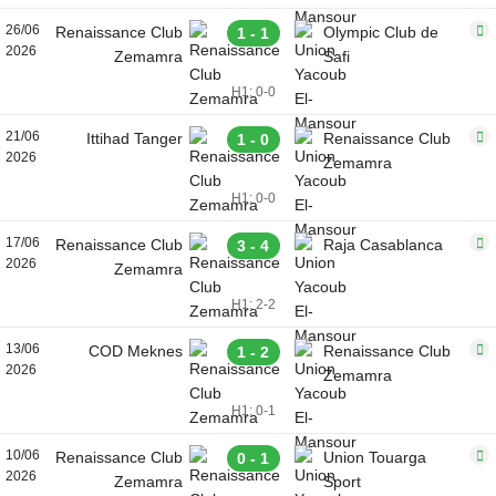
26/06
Renaissance Club
Olympic Club de
1 - 1
2026
Zemamra
Safi
H1: 0-0
21/06
Ittihad Tanger
Renaissance Club
1 - 0
2026
Zemamra
H1: 0-0
17/06
Renaissance Club
Raja Casablanca
3 - 4
2026
Zemamra
H1: 2-2
13/06
COD Meknes
Renaissance Club
1 - 2
2026
Zemamra
H1: 0-1
10/06
Renaissance Club
Union Touarga
0 - 1
2026
Zemamra
Sport