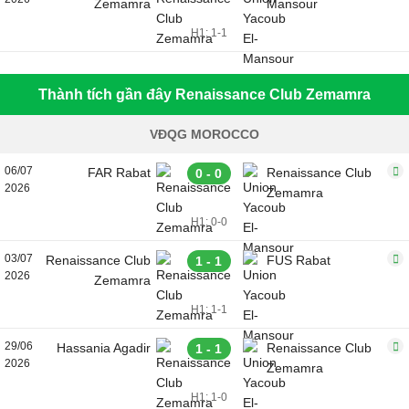
Zemamra
Mansour
H1: 1-1
Thành tích gần đây Renaissance Club Zemamra
VĐQG MOROCCO
06/07
FAR Rabat
Renaissance Club
0 - 0
2026
Zemamra
H1: 0-0
03/07
Renaissance Club
FUS Rabat
1 - 1
2026
Zemamra
H1: 1-1
29/06
Hassania Agadir
Renaissance Club
1 - 1
2026
Zemamra
H1: 1-0