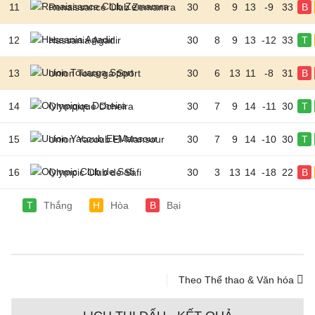
11
Renaissance Club Zemamra
30
8
9
13
-9
33
B
12
Hassania Agadir
30
8
9
13
-12
33
T
13
Union Touarga Sport
30
6
13
11
-8
31
B
14
Olympique Dcheira
30
7
9
14
-11
30
T
15
Union Yacoub El-Mansour
30
7
9
14
-10
30
T
16
Olympic Club de Safi
30
3
13
14
-18
22
B
T
Thắng
H
Hòa
B
Bại
Theo Thể thao & Văn hóa