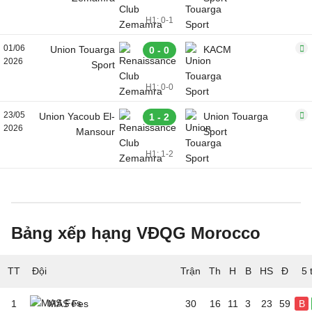
H1: 0-1
01/06
Union Touarga
KACM
0 - 0
2026
Sport
H1: 0-0
23/05
Union Yacoub El-
Union Touarga
1 - 2
2026
Mansour
Sport
H1: 1-2
Bảng xếp hạng VĐQG Morocco
TT
Đội
5 
1
MAS Fes
30
16
11
3
23
59
B