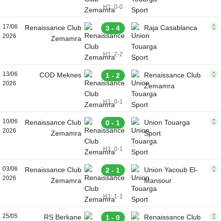
H1: 0-0
17/06
Renaissance Club
Raja Casablanca
3 - 4
2026
Zemamra
H1: 2-2
13/06
COD Meknes
Renaissance Club
1 - 2
2026
Zemamra
H1: 0-1
10/06
Renaissance Club
Union Touarga
0 - 1
2026
Zemamra
Sport
H1: 0-1
03/06
Renaissance Club
Union Yacoub El-
2 - 1
2026
Zemamra
Mansour
H1: 1-1
25/05
RS Berkane
Renaissance Club
1 - 0