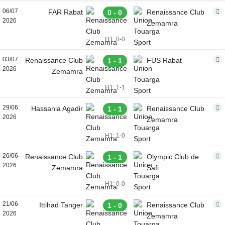
06/07
FAR Rabat
Renaissance Club
0 - 0
2026
Zemamra
H1: 0-0
03/07
Renaissance Club
FUS Rabat
1 - 1
2026
Zemamra
H1: 1-1
29/06
Hassania Agadir
Renaissance Club
1 - 1
2026
Zemamra
H1: 1-0
26/06
Renaissance Club
Olympic Club de
1 - 1
2026
Zemamra
Safi
H1: 0-0
21/06
Ittihad Tanger
Renaissance Club
1 - 0
2026
Zemamra