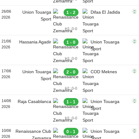
26/06
Union Touarga
Difaa El Jadida
1 - 2
2026
Sport
H1: 0-0
21/06
Hassania Agadir
Union Touarga
1 - 0
2026
Sport
H1: 0-0
17/06
Union Touarga
COD Meknes
2 - 0
2026
Sport
H1: 0-0
14/06
Raja Casablanca
Union Touarga
1 - 1
2026
Sport
H1: 0-0
10/06
Renaissance Club
Union Touarga
0 - 1
2026
Zemamra
Sport