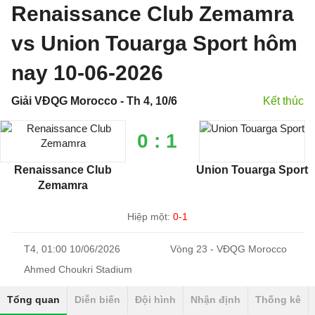
Renaissance Club Zemamra
vs Union Touarga Sport hôm
nay 10-06-2026
Giải VĐQG Morocco - Th 4, 10/6
Kết thúc
0 : 1
Renaissance Club
Union Touarga Sport
Zemamra
Hiệp một:
0-1
T4, 01:00 10/06/2026
Vòng 23 - VĐQG Morocco
Ahmed Choukri Stadium
Tổng quan
Diễn biến
Đội hình
Nhận định
Thống kê