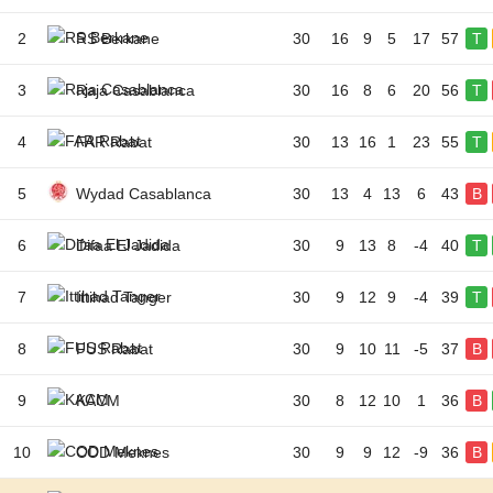
2
RS Berkane
30
16
9
5
17
57
T
3
Raja Casablanca
30
16
8
6
20
56
T
4
FAR Rabat
30
13
16
1
23
55
T
5
Wydad Casablanca
30
13
4
13
6
43
B
6
Difaa El Jadida
30
9
13
8
-4
40
T
7
Ittihad Tanger
30
9
12
9
-4
39
T
8
FUS Rabat
30
9
10
11
-5
37
B
9
KACM
30
8
12
10
1
36
B
10
COD Meknes
30
9
9
12
-9
36
B