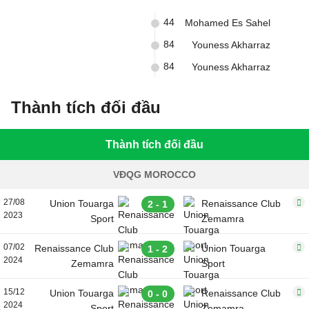
44
Mohamed Es Sahel
84
Youness Akharraz
84
Youness Akharraz
Thành tích đối đầu
Thành tích đối đầu
VĐQG MOROCCO
27/08
Union Touarga
Renaissance Club
2 - 1
2023
Sport
Zemamra
07/02
Renaissance Club
Union Touarga
1 - 2
2024
Zemamra
Sport
15/12
Union Touarga
Renaissance Club
0 - 0
2024
Sport
Zemamra