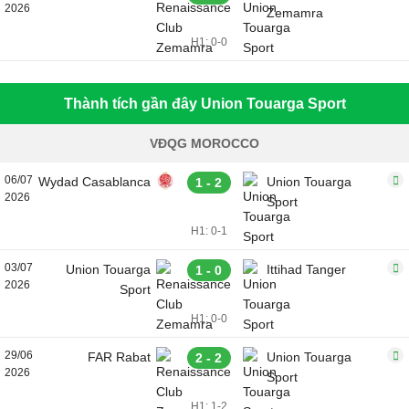
2026
Zemamra
H1: 0-0
Thành tích gần đây Union Touarga Sport
VĐQG MOROCCO
06/07
Wydad Casablanca
Union Touarga
1 - 2
2026
Sport
H1: 0-1
03/07
Union Touarga
Ittihad Tanger
1 - 0
2026
Sport
H1: 0-0
29/06
FAR Rabat
Union Touarga
2 - 2
2026
Sport
H1: 1-2