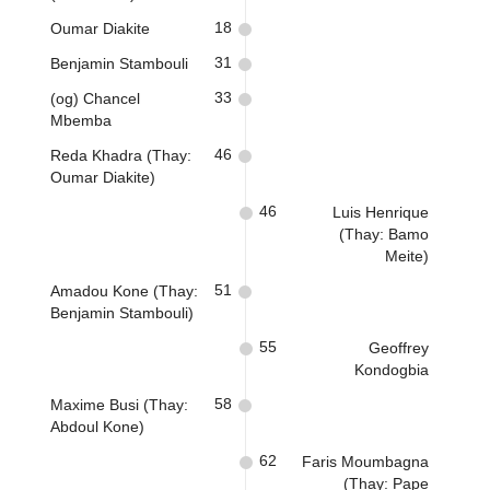
18
Oumar Diakite
31
Benjamin Stambouli
33
(og) Chancel
Mbemba
46
Reda Khadra (Thay:
Oumar Diakite)
46
Luis Henrique
(Thay: Bamo
Meite)
51
Amadou Kone (Thay:
Benjamin Stambouli)
55
Geoffrey
Kondogbia
58
Maxime Busi (Thay:
Abdoul Kone)
62
Faris Moumbagna
(Thay: Pape