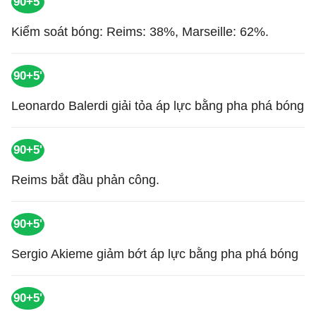
90+5'
Kiểm soát bóng: Reims: 38%, Marseille: 62%.
90+5'
Leonardo Balerdi giải tỏa áp lực bằng pha phá bóng
90+5'
Reims bắt đầu phản công.
90+5'
Sergio Akieme giảm bớt áp lực bằng pha phá bóng
90+5'