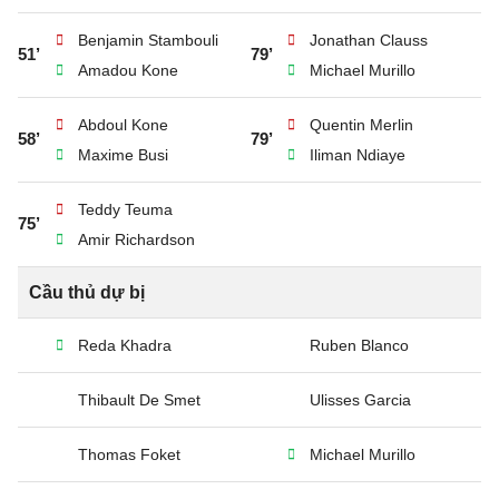
Benjamin Stambouli
Jonathan Clauss
51’
79’
Amadou Kone
Michael Murillo
Abdoul Kone
Quentin Merlin
58’
79’
Maxime Busi
Iliman Ndiaye
Teddy Teuma
75’
Amir Richardson
Cầu thủ dự bị
Reda Khadra
Ruben Blanco
Thibault De Smet
Ulisses Garcia
Thomas Foket
Michael Murillo