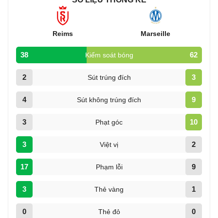
Reims
Marseille
38
62
Kiểm soát bóng
2
3
Sút trúng đích
4
9
Sút không trúng đích
3
10
Phạt góc
3
2
Việt vị
17
9
Phạm lỗi
3
1
Thẻ vàng
0
0
Thẻ đỏ