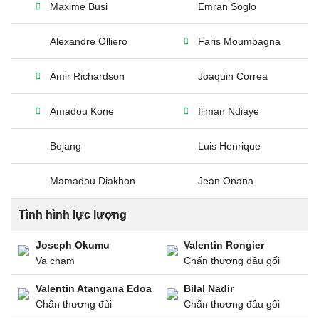
Maxime Busi
Emran Soglo
Alexandre Olliero
Faris Moumbagna
Amir Richardson
Joaquin Correa
Amadou Kone
Iliman Ndiaye
Bojang
Luis Henrique
Mamadou Diakhon
Jean Onana
Tình hình lực lượng
Joseph Okumu
Valentin Rongier
Va chạm
Chấn thương đầu gối
Valentin Atangana Edoa
Bilal Nadir
Chấn thương đùi
Chấn thương đầu gối