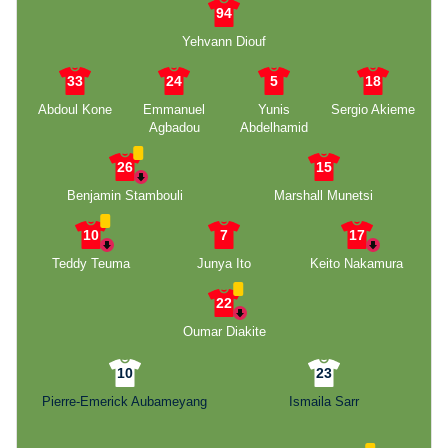
94
Yehvann Diouf
33
24
5
18
Abdoul Kone
Emmanuel
Yunis
Sergio Akieme
Agbadou
Abdelhamid
26
15
Benjamin Stambouli
Marshall Munetsi
10
7
17
Teddy Teuma
Junya Ito
Keito Nakamura
22
Oumar Diakite
10
23
Pierre-Emerick Aubameyang
Ismaila Sarr