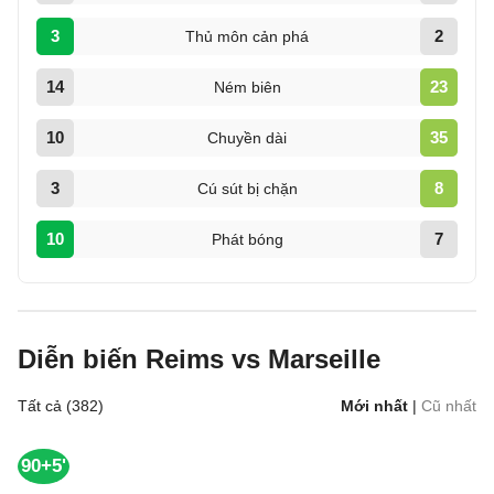
3
2
Thủ môn cản phá
14
23
Ném biên
10
35
Chuyền dài
3
8
Cú sút bị chặn
10
7
Phát bóng
Diễn biến Reims vs Marseille
Tất cả (382)
Mới nhất
|
Cũ nhất
90+5'