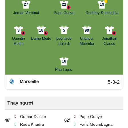
27
22
19
Jordan Veretout
Pape Gueye
Geoffrey Kondogbia
3
18
5
99
7
Quentin
Bamo Meite
Leonardo
Chancel
Jonathan
Merlin
Balerdi
Mbemba
Clauss
16
Pau Lopez
Marseille
5-3-2
Thay người
Oumar Diakite
Pape Gueye
46’
62’
Reda Khadra
Faris Moumbagna