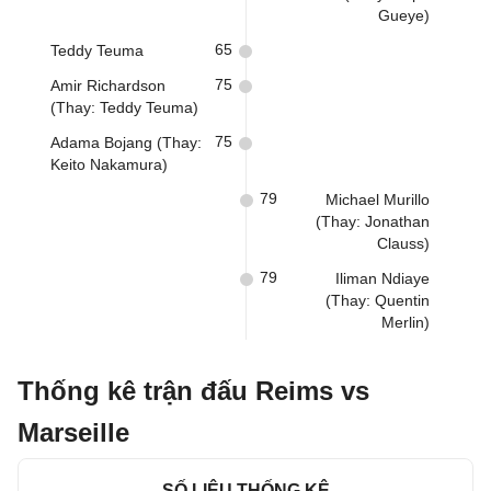
Gueye)
65
Teddy Teuma
75
Amir Richardson
(Thay: Teddy Teuma)
75
Adama Bojang (Thay:
Keito Nakamura)
79
Michael Murillo
(Thay: Jonathan
Clauss)
79
Iliman Ndiaye
(Thay: Quentin
Merlin)
Thống kê trận đấu Reims vs
Marseille
SỐ LIỆU THỐNG KÊ