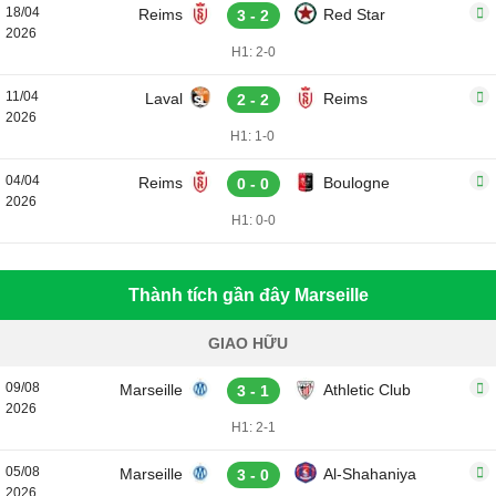
18/04
Reims
Red Star
3 - 2
2026
H1: 2-0
11/04
Laval
Reims
2 - 2
2026
H1: 1-0
04/04
Reims
Boulogne
0 - 0
2026
H1: 0-0
Thành tích gần đây Marseille
GIAO HỮU
09/08
Marseille
Athletic Club
3 - 1
2026
H1: 2-1
05/08
Marseille
Al-Shahaniya
3 - 0
2026