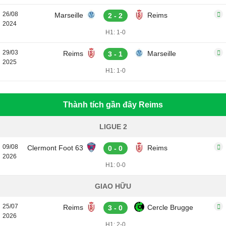
26/08
Marseille
Reims
2 - 2
2024
H1: 1-0
29/03
Reims
Marseille
3 - 1
2025
H1: 1-0
Thành tích gần đây Reims
LIGUE 2
09/08
Clermont Foot 63
Reims
0 - 0
2026
H1: 0-0
GIAO HỮU
25/07
Reims
Cercle Brugge
3 - 0
2026
H1: 2-0