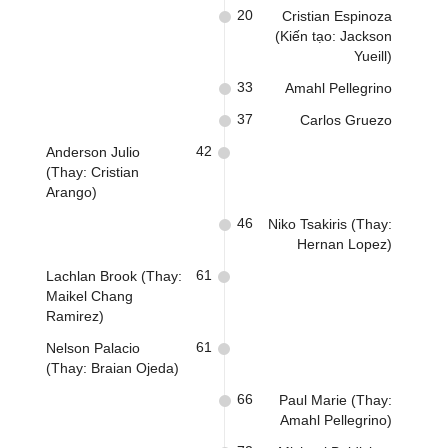
20
Cristian Espinoza
(Kiến tạo: Jackson
Yueill)
33
Amahl Pellegrino
37
Carlos Gruezo
42
Anderson Julio
(Thay: Cristian
Arango)
46
Niko Tsakiris (Thay:
Hernan Lopez)
61
Lachlan Brook (Thay:
Maikel Chang
Ramirez)
61
Nelson Palacio
(Thay: Braian Ojeda)
66
Paul Marie (Thay:
Amahl Pellegrino)