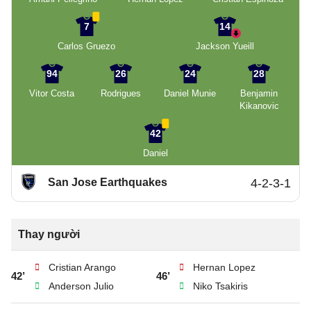
7
14
Carlos Gruezo
Jackson Yueill
94
26
24
28
Vitor Costa
Rodrigues
Daniel Munie
Benjamin
Kikanovic
42
Daniel
San Jose Earthquakes
4-2-3-1
Thay người
Cristian Arango
Hernan Lopez
42’
46’
Anderson Julio
Niko Tsakiris