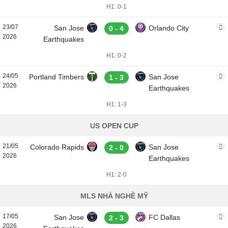
H1: 0-1
23/07
San Jose
Orlando City
0 - 4
2026
Earthquakes
H1: 0-2
24/05
Portland Timbers
San Jose
1 - 3
2026
Earthquakes
H1: 1-3
US OPEN CUP
21/05
Colorado Rapids
San Jose
2 - 0
2026
Earthquakes
H1: 2-0
MLS NHÀ NGHỀ MỸ
17/05
San Jose
FC Dallas
2 - 3
2026