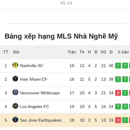
H1: 1-0
Bảng xếp hạng MLS Nhà Nghề Mỹ
TT
Đội
5 trận
1
Nashville SC
18
12
4
2
21
40
T
T
2
Inter Miami CF
18
11
5
2
13
38
T
T
3
Vancouver Whitecaps
17
10
4
3
21
34
B
T
4
Los Angeles FC
19
10
4
5
16
34
T
T
5
San Jose Earthquakes
18
10
3
5
13
33
B
T