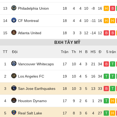
13
Philadelphia Union
18
4
4
10
-8
16
H
B
14
CF Montreal
18
4
4
10
-11
16
H
H
15
Atlanta United
18
3
3
12
-14
12
B
B
BXH TÂY MỸ
TT
Đội
5 trận
1
Vancouver Whitecaps
17
10
4
3
21
34
B
T
2
Los Angeles FC
19
10
4
5
16
34
T
T
3
San Jose Earthquakes
18
10
3
5
13
33
B
T
4
Houston Dynamo
17
9
2
6
1
29
T
H
5
Real Salt Lake
17
8
3
6
4
27
T
H