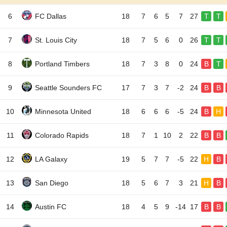
6
FC Dallas
18
7
6
5
7
27
T
T
7
St. Louis City
18
7
5
6
0
26
T
T
8
Portland Timbers
18
7
3
8
0
24
B
T
9
Seattle Sounders FC
17
7
3
7
-2
24
B
B
10
Minnesota United
18
6
6
6
-5
24
B
H
11
Colorado Rapids
18
7
1
10
2
22
B
B
12
LA Galaxy
19
5
7
7
-5
22
H
B
13
San Diego
18
5
6
7
3
21
H
B
14
Austin FC
18
4
5
9
-14
17
B
B