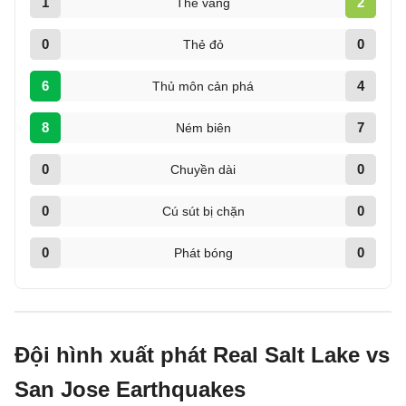
1
2
Thẻ vàng
0
0
Thẻ đỏ
6
4
Thủ môn cản phá
8
7
Ném biên
0
0
Chuyền dài
0
0
Cú sút bị chặn
0
0
Phát bóng
Đội hình xuất phát Real Salt Lake vs
San Jose Earthquakes