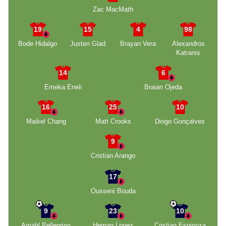
Zac MacMath
19
15
4
98
Bode Hidalgo
Justen Glad
Brayan Vera
Alexandros
Katranis
14
6
Emeka Eneli
Braian Ojeda
16
25
10
Maikel Chang
Matt Crooks
Diogo Gonçalves
9
Cristian Arango
17
Ousseni Bouda
9
23
10
Amahl Pellegrino
Hernan Lopez
Cristian Espinoza