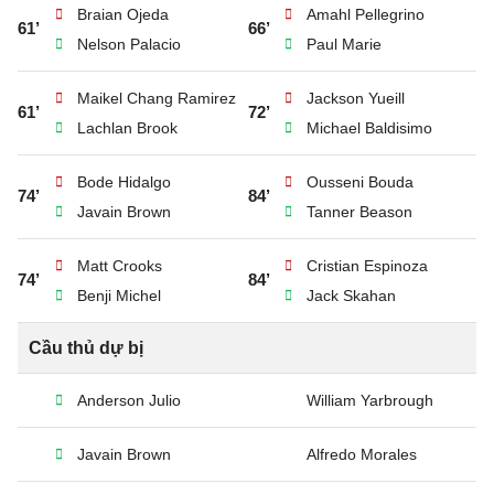
Braian Ojeda
Amahl Pellegrino
61’
66’
Nelson Palacio
Paul Marie
Maikel Chang Ramirez
Jackson Yueill
61’
72’
Lachlan Brook
Michael Baldisimo
Bode Hidalgo
Ousseni Bouda
74’
84’
Javain Brown
Tanner Beason
Matt Crooks
Cristian Espinoza
74’
84’
Benji Michel
Jack Skahan
Cầu thủ dự bị
Anderson Julio
William Yarbrough
Javain Brown
Alfredo Morales