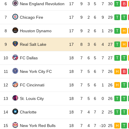
6
New England Revolution
17
9
3
5
7
30
T
B
7
Chicago Fire
17
9
2
6
9
29
T
T
8
Houston Dynamo
17
9
2
6
1
29
T
H
9
Real Salt Lake
17
8
3
6
4
27
T
H
10
FC Dallas
18
7
6
5
7
27
T
T
11
New York City FC
18
7
5
6
7
26
H
B
12
FC Cincinnati
18
7
5
6
1
26
H
T
13
St. Louis City
18
7
5
6
0
26
T
T
14
Charlotte
18
7
4
7
2
25
T
T
15
New York Red Bulls
18
7
4
7
-10
25
H
T