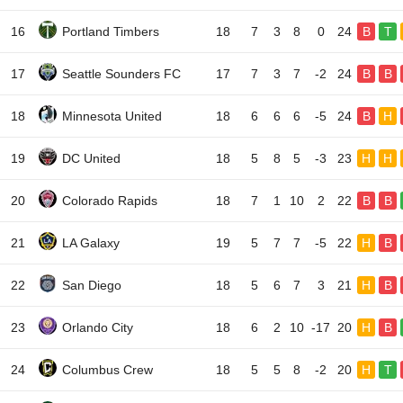
16
Portland Timbers
18
7
3
8
0
24
B
T
17
Seattle Sounders FC
17
7
3
7
-2
24
B
B
18
Minnesota United
18
6
6
6
-5
24
B
H
19
DC United
18
5
8
5
-3
23
H
H
20
Colorado Rapids
18
7
1
10
2
22
B
B
21
LA Galaxy
19
5
7
7
-5
22
H
B
22
San Diego
18
5
6
7
3
21
H
B
23
Orlando City
18
6
2
10
-17
20
H
B
24
Columbus Crew
18
5
5
8
-2
20
H
T