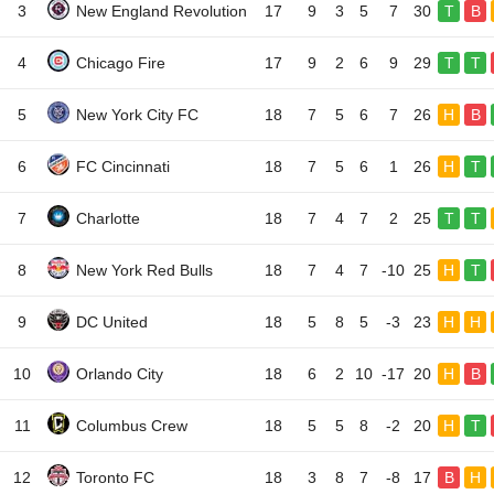
3
New England Revolution
17
9
3
5
7
30
T
B
4
Chicago Fire
17
9
2
6
9
29
T
T
5
New York City FC
18
7
5
6
7
26
H
B
6
FC Cincinnati
18
7
5
6
1
26
H
T
7
Charlotte
18
7
4
7
2
25
T
T
8
New York Red Bulls
18
7
4
7
-10
25
H
T
9
DC United
18
5
8
5
-3
23
H
H
10
Orlando City
18
6
2
10
-17
20
H
B
11
Columbus Crew
18
5
5
8
-2
20
H
T
12
Toronto FC
18
3
8
7
-8
17
B
H