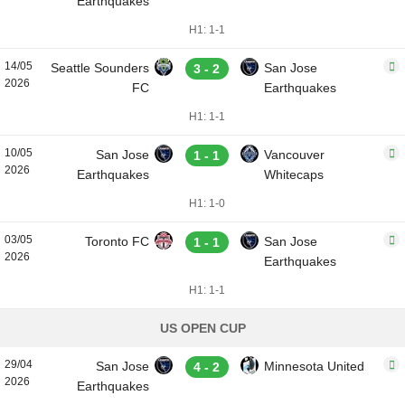
Earthquakes
H1: 1-1
14/05
Seattle Sounders
San Jose
3 - 2
2026
FC
Earthquakes
H1: 1-1
10/05
San Jose
Vancouver
1 - 1
2026
Earthquakes
Whitecaps
H1: 1-0
03/05
Toronto FC
San Jose
1 - 1
2026
Earthquakes
H1: 1-1
US OPEN CUP
29/04
San Jose
Minnesota United
4 - 2
2026
Earthquakes