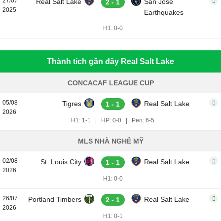
27/07
Real Salt Lake
San Jose
2 - 1
2025
Earthquakes
H1: 0-0
Thành tích gần đây Real Salt Lake
CONCACAF LEAGUE CUP
05/08
Tigres
Real Salt Lake
1 - 1
2026
H1: 1-1
|
HP: 0-0
|
Pen: 6-5
MLS NHÀ NGHỀ MỸ
02/08
St. Louis City
Real Salt Lake
1 - 1
2026
H1: 0-0
26/07
Portland Timbers
Real Salt Lake
2 - 1
2026
H1: 0-1