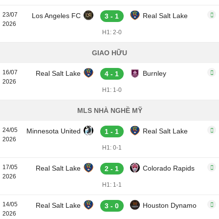
23/07
Los Angeles FC
Real Salt Lake
3 - 1
2026
H1: 2-0
GIAO HỮU
16/07
Real Salt Lake
Burnley
4 - 1
2026
H1: 1-0
MLS NHÀ NGHỀ MỸ
24/05
Minnesota United
Real Salt Lake
1 - 1
2026
H1: 0-1
17/05
Real Salt Lake
Colorado Rapids
2 - 1
2026
H1: 1-1
14/05
Real Salt Lake
Houston Dynamo
3 - 0
2026