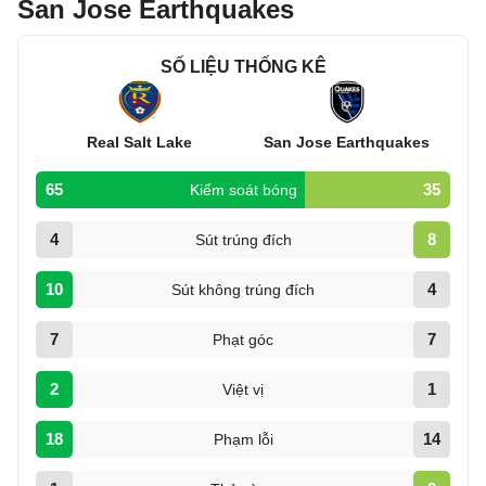
San Jose Earthquakes
SỐ LIỆU THỐNG KÊ
Real Salt Lake
San Jose Earthquakes
65
35
Kiểm soát bóng
4
8
Sút trúng đích
10
4
Sút không trúng đích
7
7
Phạt góc
2
1
Việt vị
18
14
Phạm lỗi