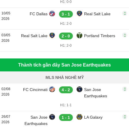
H1: 0-0
10/05
FC Dallas
Real Salt Lake
3 - 1
2026
H1: 2-0
03/05
Real Salt Lake
Portland Timbers
2 - 0
2026
H1: 2-0
Thành tích gần đây San Jose Earthquakes
MLS NHÀ NGHỀ MỸ
02/08
FC Cincinnati
San Jose
4 - 2
2026
Earthquakes
H1: 1-1
26/07
San Jose
LA Galaxy
1 - 1
2026
Earthquakes