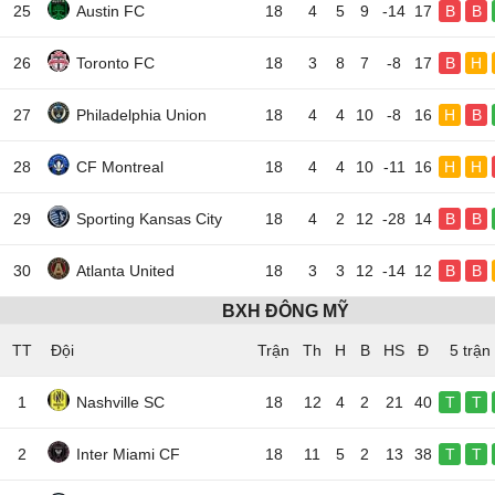
25
Austin FC
18
4
5
9
-14
17
B
B
26
Toronto FC
18
3
8
7
-8
17
B
H
27
Philadelphia Union
18
4
4
10
-8
16
H
B
28
CF Montreal
18
4
4
10
-11
16
H
H
29
Sporting Kansas City
18
4
2
12
-28
14
B
B
30
Atlanta United
18
3
3
12
-14
12
B
B
BXH ĐÔNG MỸ
TT
Đội
5 trận
1
Nashville SC
18
12
4
2
21
40
T
T
2
Inter Miami CF
18
11
5
2
13
38
T
T