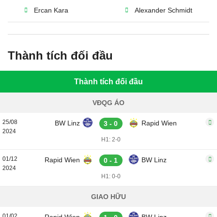
Ercan Kara
Alexander Schmidt
Thành tích đối đầu
Thành tích đối đầu
VĐQG ÁO
25/08
BW Linz
Rapid Wien
3 - 0
2024
H1: 2-0
01/12
Rapid Wien
BW Linz
0 - 1
2024
H1: 0-0
GIAO HỮU
01/02