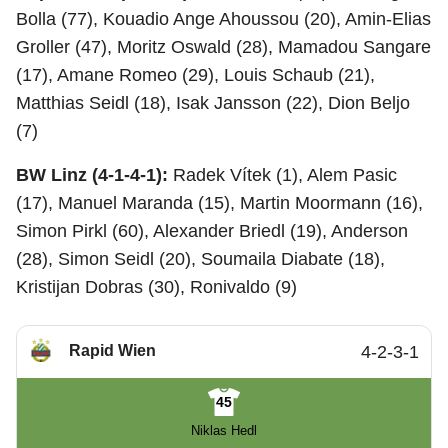
Bolla (77), Kouadio Ange Ahoussou (20), Amin-Elias
Groller (47), Moritz Oswald (28), Mamadou Sangare
(17), Amane Romeo (29), Louis Schaub (21),
Matthias Seidl (18), Isak Jansson (22), Dion Beljo
(7)
BW Linz (4-1-4-1):
Radek Vítek (1), Alem Pasic
(17), Manuel Maranda (15), Martin Moormann (16),
Simon Pirkl (60), Alexander Briedl (19), Anderson
(28), Simon Seidl (20), Soumaila Diabate (18),
Kristijan Dobras (30), Ronivaldo (9)
Rapid Wien
4-2-3-1
45
Niklas Hedl