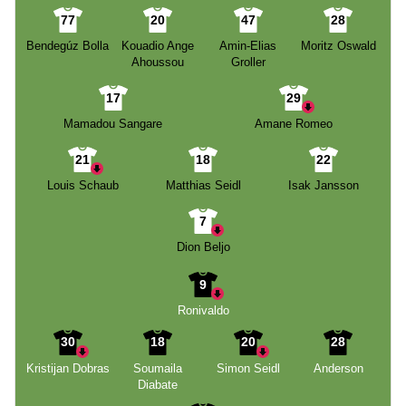
77
20
47
28
Bendegúz Bolla
Kouadio Ange
Amin-Elias
Moritz Oswald
Ahoussou
Groller
17
29
Mamadou Sangare
Amane Romeo
21
18
22
Louis Schaub
Matthias Seidl
Isak Jansson
7
Dion Beljo
9
Ronivaldo
30
18
20
28
Kristijan Dobras
Soumaila
Simon Seidl
Anderson
Diabate