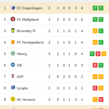
1
FC Copenhagen
2
2
0
0
3
6
T
T
2
FC Midtjylland
2
2
0
0
2
6
T
T
3
Broendby IF
2
1
1
0
1
4
H
T
4
FC Nordsjaelland
2
1
1
0
1
4
H
T
5
Viborg
3
1
1
1
0
4
T
B
H
6
OB
2
1
0
1
0
3
B
T
7
AGF
2
0
2
0
0
2
H
H
8
Lyngby
2
0
1
1
-1
1
B
H
9
AC Horsens
2
0
1
1
-1
1
H
B