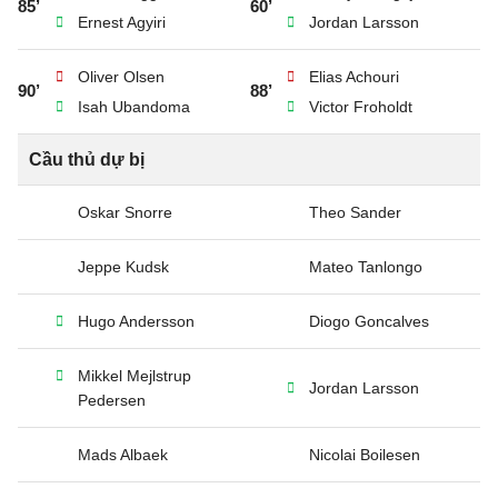
85’
60’
Ernest Agyiri
Jordan Larsson
Oliver Olsen
Elias Achouri
90’
88’
Isah Ubandoma
Victor Froholdt
Cầu thủ dự bị
Oskar Snorre
Theo Sander
Jeppe Kudsk
Mateo Tanlongo
Hugo Andersson
Diogo Goncalves
Mikkel Mejlstrup
Jordan Larsson
Pedersen
Mads Albaek
Nicolai Boilesen