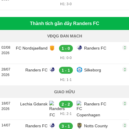
H1: 3-0
Thành tích gần đây Randers FC
VĐQG ĐAN MẠCH
02/08
FC Nordsjaelland
Randers FC
1 - 0
2026
H1: 0-0
28/07
Randers FC
Silkeborg
1 - 1
2026
H1: 1-1
GIAO HỮU
18/07
Lechia Gdansk
Randers FC
2 - 2
2026
H1: 2-1
14/07
Randers FC
Notts County
3 - 1