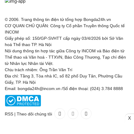
© 2006. Trang thông tin điện tử tổng hợp Bongda24h.vn
CƠ QUAN CHỦ QUẢN: Công ty Cổ phần Truyền thông Quốc tế
INCOM
Giấy phép số: 150/GP-SVHTT cấp ngày 03/4/2026 bởi Sở Văn
hoá Thể thao TP. Hà Nội
Nội dung thông tin hợp tác giữa Công ty INCOM và Báo điện tử
Thể thao và Văn hoá - TTXVN, Báo Công Thương, Tạp chí điện
tử Nhân lực Nhân tài Việt.
Chịu trách nhiệm: Ông Trần Văn Trí
Địa chỉ: Tầng 3, Tòa nhà IC, số 82 phố Duy Tân, Phường Cầu
Giấy, TP. Hà Nội
Email: bongda24h@incom.vn /Số điện thoại: (024) 3.784 8888
RSS
|
Theo dõi chúng tôi
X
Liên hệ
Quảng cáo
(024) 3.784 8888