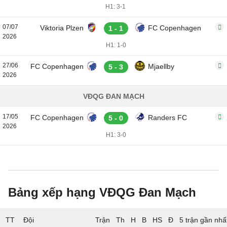
H1: 3-1
07/07
Viktoria Plzen
FC Copenhagen
1 - 1
2026
H1: 1-0
27/06
FC Copenhagen
Mjaellby
5 - 3
2026
VĐQG ĐAN MẠCH
17/05
FC Copenhagen
Randers FC
5 - 0
2026
H1: 3-0
Bảng xếp hạng VĐQG Đan Mạch
TT
Đội
5 trận gần nhấ