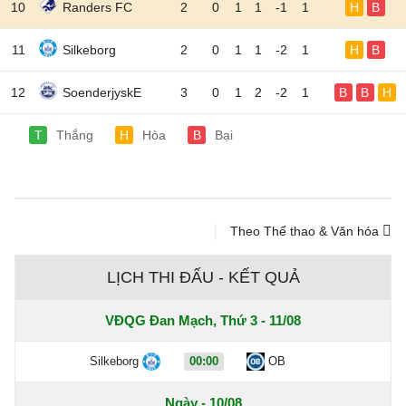
10
Randers FC
2
0
1
1
-1
1
H
B
11
Silkeborg
2
0
1
1
-2
1
H
B
12
SoenderjyskE
3
0
1
2
-2
1
B
B
H
T
Thắng
H
Hòa
B
Bại
Theo Thể thao & Văn hóa
LỊCH THI ĐẤU - KẾT QUẢ
VĐQG Đan Mạch, Thứ 3 - 11/08
Silkeborg
00:00
OB
Ngày - 10/08