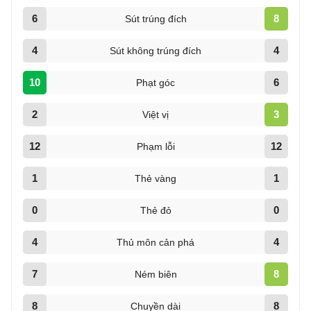
6
8
Sút trúng đích
4
4
Sút không trúng đích
10
6
Phạt góc
2
3
Việt vị
12
12
Phạm lỗi
1
1
Thẻ vàng
0
0
Thẻ đỏ
4
4
Thủ môn cản phá
7
8
Ném biên
8
8
Chuyền dài