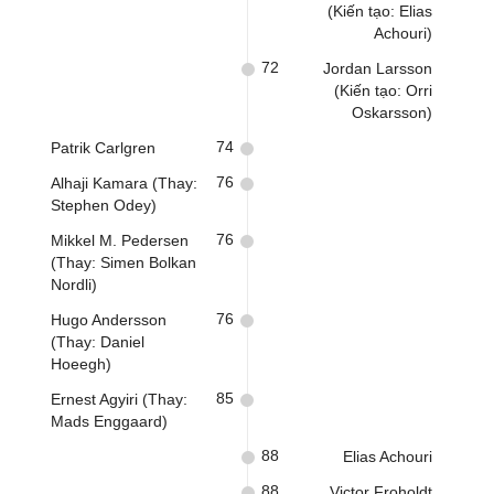
(Kiến tạo: Elias
Achouri)
72
Jordan Larsson
(Kiến tạo: Orri
Oskarsson)
74
Patrik Carlgren
76
Alhaji Kamara (Thay:
Stephen Odey)
76
Mikkel M. Pedersen
(Thay: Simen Bolkan
Nordli)
76
Hugo Andersson
(Thay: Daniel
Hoeegh)
85
Ernest Agyiri (Thay:
Mads Enggaard)
88
Elias Achouri
88
Victor Froholdt