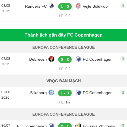
03/05
Randers FC
Vejle Boldklub
1 - 0
2026
H1: 0-0
Thành tích gần đây FC Copenhagen
EUROPA CONFERENCE LEAGUE
07/08
Debrecen
FC Copenhagen
0 - 3
2026
H1: 0-2
VĐQG ĐAN MẠCH
02/08
Silkeborg
FC Copenhagen
1 - 3
2026
H1: 1-2
EUROPA CONFERENCE LEAGUE
30/07
FC Copenhagen
Polissya Zhytomyr
2 - 1