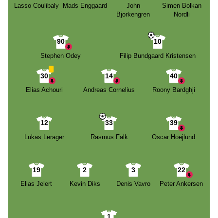
Lasso Coulibaly
Mads Enggaard
John
Simen Bolkan
Bjorkengren
Nordli
90
10
Stephen Odey
Filip Bundgaard Kristensen
30
14
40
Elias Achouri
Andreas Cornelius
Roony Bardghji
12
33
39
Lukas Lerager
Rasmus Falk
Oscar Hoejlund
19
2
3
22
Elias Jelert
Kevin Diks
Denis Vavro
Peter Ankersen
1