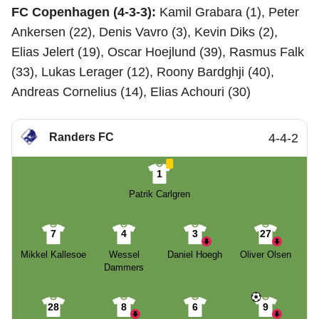
FC Copenhagen (4-3-3):
Kamil Grabara (1), Peter
Ankersen (22), Denis Vavro (3), Kevin Diks (2),
Elias Jelert (19), Oscar Hoejlund (39), Rasmus Falk
(33), Lukas Lerager (12), Roony Bardghji (40),
Andreas Cornelius (14), Elias Achouri (30)
Randers FC
4-4-2
1
Patrik Carlgren
7
4
3
27
Mikkel Kallesoe
Wessel
Daniel Hoegh
Oliver Olsen
Dammers
28
8
6
9