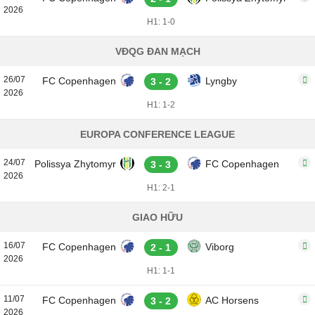
2026
H1: 1-0
VĐQG ĐAN MẠCH
26/07
FC Copenhagen
Lyngby
3 - 2
2026
H1: 1-2
EUROPA CONFERENCE LEAGUE
24/07
Polissya Zhytomyr
FC Copenhagen
3 - 3
2026
H1: 2-1
GIAO HỮU
16/07
FC Copenhagen
Viborg
2 - 1
2026
H1: 1-1
11/07
FC Copenhagen
AC Horsens
3 - 2
2026