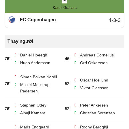
Kamil Grabara
FC Copenhagen
4-3-3
Thay người
Daniel Hoeegh
Andreas Cornelius
76’
46’
Hugo Andersson
Orri Oskarsson
Simen Bolkan Nordli
Oscar Hoejlund
76’
52’
Mikkel Mejlstrup
Viktor Claesson
Pedersen
Stephen Odey
Peter Ankersen
76’
52’
Alhaji Kamara
Christian Sorensen
Mads Enggaard
Roony Bardghji