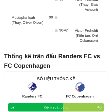
(Thay: Elias
Achouri)
90
Mustapha Isah
(Thay: Oliver Olsen)
90+6'
Victor Froholdt
(Kiến tạo: Orri
Oskarsson)
Thống kê trận đấu Randers FC vs
FC Copenhagen
SỐ LIỆU THỐNG KÊ
Randers FC
FC Copenhagen
57
43
Kiểm soát bóng