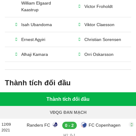
William Elgaard
Victor Froholdt
Kaastrup
Isah Ubandoma
Viktor Claesson
Ernest Agyiri
Christian Sorensen
Alhaji Kamara
Orri Oskarsson
Thành tích đối đầu
Thành tích đối đầu
VĐQG ĐAN MẠCH
12/09
Randers FC
FC Copenhagen
0 - 2
2021
H1: 0-1