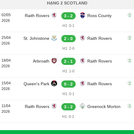
HẠNG 2 SCOTLAND
02/05
Raith Rovers
Ross County
3 - 2
2026
H1: 0-1
25/04
St. Johnstone
Raith Rovers
2 - 0
2026
H1: 2-0
18/04
Arbroath
Raith Rovers
2 - 1
2026
H1: 1-0
15/04
Queen's Park
Raith Rovers
0 - 2
2026
H1: 0-1
11/04
Raith Rovers
Greenock Morton
3 - 2
2026
H1: 0-1