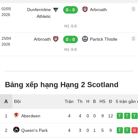
02/05
Dunfermline
Arbroath
0 - 0
2026
Athletic
H1: 0-0
25/04
Arbroath
Partick Thistle
0 - 0
2026
H1: 0-0
Bảng xếp hạng Hạng 2 Scotland
A
Đội
5 trận gần 
1
Aberdeen
4
4
0
0
9
12
T
T
T
2
Queen's Park
4
3
0
1
5
9
T
T
B