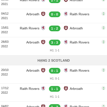
Raith Rovers
Arbroath
2 - 1
2021
04/12
Arbroath
Raith Rovers
0 - 0
2021
15/01
Raith Rovers
Arbroath
1 - 2
2022
26/03
Arbroath
Raith Rovers
3 - 3
2022
H1: 1-1
HẠNG 2 SCOTLAND
20/10
Arbroath
Raith Rovers
0 - 1
2022
H1: 0-1
17/12
Raith Rovers
Arbroath
1 - 1
2022
H1: 1-1
04/02
Arbroath
Raith Rovers