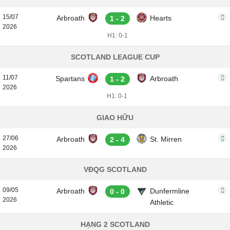
15/07
Arbroath
Hearts
1 - 2
2026
H1: 0-1
SCOTLAND LEAGUE CUP
11/07
Spartans
Arbroath
1 - 2
2026
H1: 0-1
GIAO HỮU
27/06
Arbroath
St. Mirren
2 - 4
2026
VĐQG SCOTLAND
09/05
Arbroath
Dunfermline
0 - 0
2026
Athletic
HẠNG 2 SCOTLAND