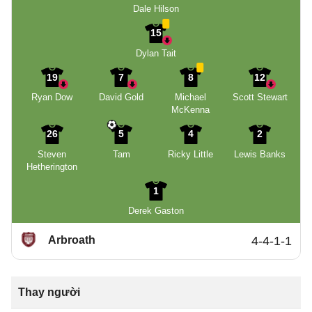
Dale Hilson
15
Dylan Tait
19
7
8
12
Ryan Dow
David Gold
Michael
Scott Stewart
McKenna
26
5
4
2
Steven
Tam
Ricky Little
Lewis Banks
Hetherington
1
Derek Gaston
Arbroath
4-4-1-1
Thay người