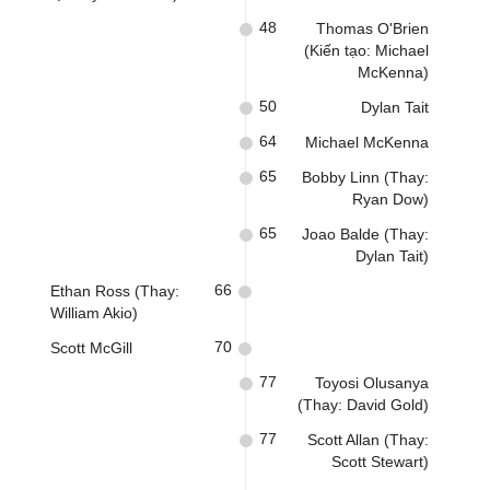
48
Thomas O'Brien
(Kiến tạo: Michael
McKenna)
50
Dylan Tait
64
Michael McKenna
65
Bobby Linn (Thay:
Ryan Dow)
65
Joao Balde (Thay:
Dylan Tait)
66
Ethan Ross (Thay:
William Akio)
70
Scott McGill
77
Toyosi Olusanya
(Thay: David Gold)
77
Scott Allan (Thay:
Scott Stewart)