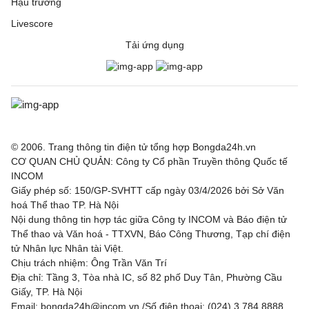
Hậu trường
Livescore
Tải ứng dụng
© 2006. Trang thông tin điện tử tổng hợp Bongda24h.vn
CƠ QUAN CHỦ QUẢN: Công ty Cổ phần Truyền thông Quốc tế
INCOM
Giấy phép số: 150/GP-SVHTT cấp ngày 03/4/2026 bởi Sở Văn
hoá Thể thao TP. Hà Nội
Nội dung thông tin hợp tác giữa Công ty INCOM và Báo điện tử
Thể thao và Văn hoá - TTXVN, Báo Công Thương, Tạp chí điện
tử Nhân lực Nhân tài Việt.
Chịu trách nhiệm: Ông Trần Văn Trí
Địa chỉ: Tầng 3, Tòa nhà IC, số 82 phố Duy Tân, Phường Cầu
Giấy, TP. Hà Nội
Email: bongda24h@incom.vn /Số điện thoại: (024) 3.784 8888