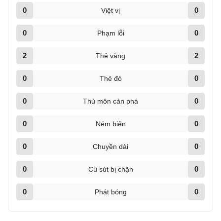
0
0
Việt vị
0
0
Phạm lỗi
2
2
Thẻ vàng
0
0
Thẻ đỏ
0
0
Thủ môn cản phá
0
0
Ném biên
0
0
Chuyền dài
0
0
Cú sút bị chặn
0
0
Phát bóng