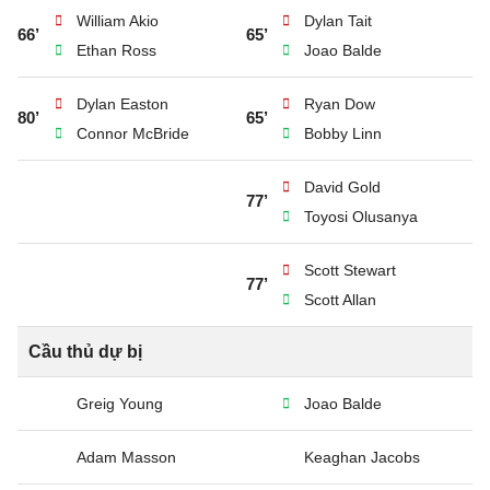
William Akio
Dylan Tait
66’
65’
Ethan Ross
Joao Balde
Dylan Easton
Ryan Dow
80’
65’
Connor McBride
Bobby Linn
David Gold
77’
Toyosi Olusanya
Scott Stewart
77’
Scott Allan
Cầu thủ dự bị
Greig Young
Joao Balde
Adam Masson
Keaghan Jacobs