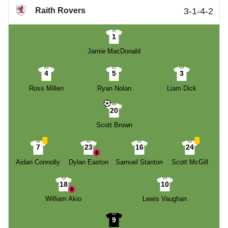
Raith Rovers
3-1-4-2
1
Jamie MacDonald
4
5
3
Ross Millen
Ryan Nolan
Liam Dick
20
Scott Brown
7
23
16
24
Aidan Connolly
Dylan Easton
Samuel Stanton
Scott McGill
18
10
William Akio
Lewis Vaughan
9