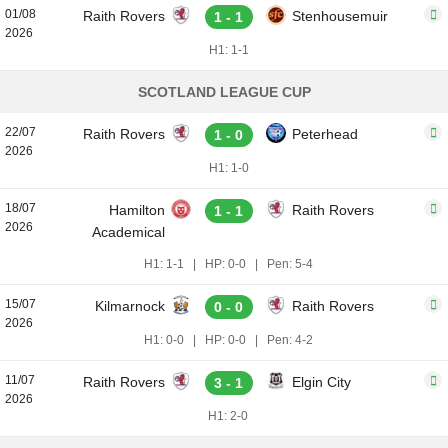
01/08
Raith Rovers
Stenhousemuir
1 - 1
2026
H1: 1-1
SCOTLAND LEAGUE CUP
22/07
Raith Rovers
Peterhead
1 - 0
2026
H1: 1-0
18/07
Hamilton
Raith Rovers
1 - 1
2026
Academical
H1: 1-1
|
HP: 0-0
|
Pen: 5-4
15/07
Kilmarnock
Raith Rovers
0 - 0
2026
H1: 0-0
|
HP: 0-0
|
Pen: 4-2
11/07
Raith Rovers
Elgin City
3 - 1
2026
H1: 2-0