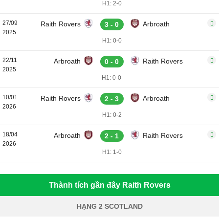
H1: 2-0
27/09
Raith Rovers
Arbroath
3 - 0
2025
H1: 0-0
22/11
Arbroath
Raith Rovers
0 - 0
2025
H1: 0-0
10/01
Raith Rovers
Arbroath
2 - 3
2026
H1: 0-2
18/04
Arbroath
Raith Rovers
2 - 1
2026
H1: 1-0
Thành tích gần đây Raith Rovers
HẠNG 2 SCOTLAND