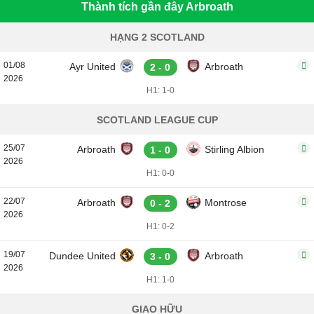
Thành tích gần đây Arbroath
HẠNG 2 SCOTLAND
01/08
Ayr United
Arbroath
2 - 0
2026
H1: 1-0
SCOTLAND LEAGUE CUP
25/07
Arbroath
Stirling Albion
1 - 0
2026
H1: 0-0
22/07
Arbroath
Montrose
0 - 2
2026
H1: 0-2
19/07
Dundee United
Arbroath
3 - 0
2026
H1: 1-0
GIAO HỮU