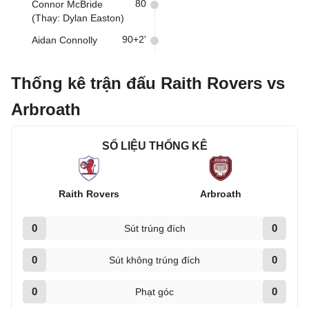
80
Connor McBride
(Thay: Dylan Easton)
90+2'
Aidan Connolly
Thống kê trận đấu Raith Rovers vs
Arbroath
SỐ LIỆU THỐNG KÊ
Raith Rovers
Arbroath
0
0
Sút trúng đích
0
0
Sút không trúng đích
0
0
Phạt góc