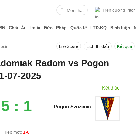
Trên đường Pitch
Mới nhất
BN
Châu Âu
Italia
Đức
Pháp
Quốc tế
LTĐ-KQ
Bình luận
ecin
LiveScore
Lịch thi đấu
Kết quả
Radomiak Radom vs Pogon
1-07-2025
Kết thúc
5 : 1
Pogon Szczecin
Hiệp một:
1-0