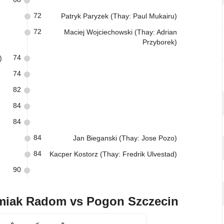
72
Patryk Paryzek (Thay: Paul Mukairu)
72
Maciej Wojciechowski (Thay: Adrian
Przyborek)
74
)
74
82
84
84
84
Jan Bieganski (Thay: Jose Pozo)
84
Kacper Kostorz (Thay: Fredrik Ulvestad)
90
miak Radom vs Pogon Szczecin