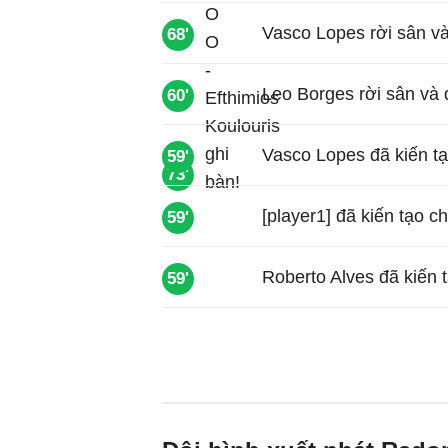
Vasco Lopes rời sân và
68'
Leo Borges rời sân và 
60'
Vasco Lopes đã kiến tạ
59'
73'
[player1] đã kiến tạo c
59'
Roberto Alves đã kiến 
59'