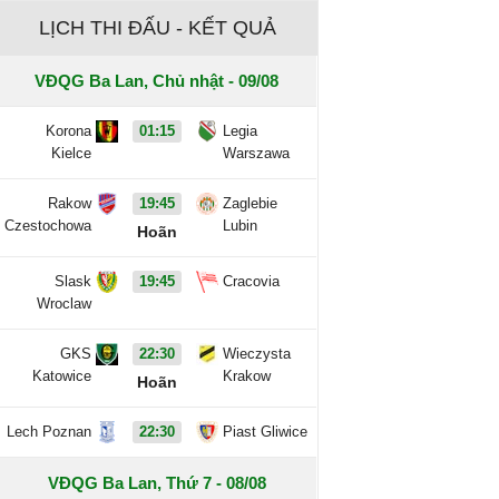
LỊCH THI ĐẤU - KẾT QUẢ
VĐQG Ba Lan, Chủ nhật - 09/08
Korona
01:15
Legia
Kielce
Warszawa
Rakow
19:45
Zaglebie
Czestochowa
Lubin
Hoãn
Slask
19:45
Cracovia
Wroclaw
GKS
22:30
Wieczysta
Katowice
Krakow
Hoãn
Lech Poznan
22:30
Piast Gliwice
VĐQG Ba Lan, Thứ 7 - 08/08