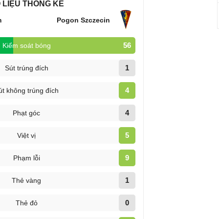
 LIỆU THỐNG KÊ
m
Pogon Szczecin
56
Kiểm soát bóng
1
Sút trúng đích
4
út không trúng đích
4
Phạt góc
5
Việt vị
9
Phạm lỗi
1
Thẻ vàng
0
Thẻ đỏ