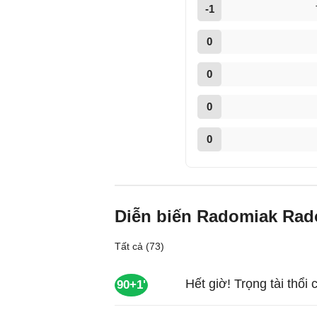
-1
0
0
0
0
Diễn biến Radomiak Rad
Tất cả (73)
Hết giờ! Trọng tài thổi 
90+1'