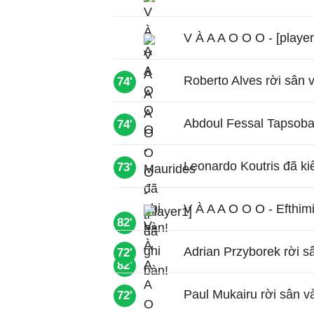
V À A A O O O - [player
Roberto Alves rời sân 
74'
Abdoul Fessal Tapsoba 
74'
Leonardo Koutris đã ki
73'
V À A A O O O - Efthimi
82'
Adrian Przyborek rời s
72'
82'
Paul Mukairu rời sân v
72'