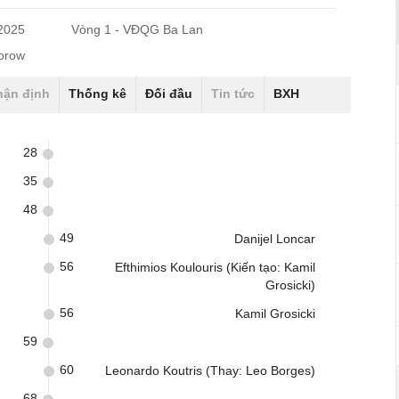
/2025
Vòng 1 - VĐQG Ba Lan
horow
hận định
Thống kê
Đối đầu
Tin tức
BXH
28
35
48
49
Danijel Loncar
56
Efthimios Koulouris (Kiến tạo: Kamil
Grosicki)
56
Kamil Grosicki
59
60
Leonardo Koutris (Thay: Leo Borges)
68