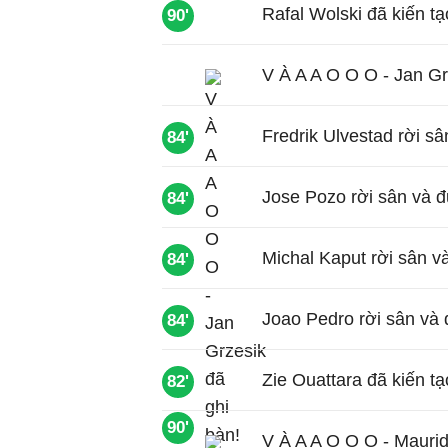
Rafal Wolski đã kiến t
90'
V À A A O O O - Jan Gr
Fredrik Ulvestad rời s
84'
Jose Pozo rời sân và đ
84'
Michal Kaput rời sân v
84'
Joao Pedro rời sân và 
84'
Zie Ouattara đã kiến t
82'
90'
V À A A O O O - Maurid