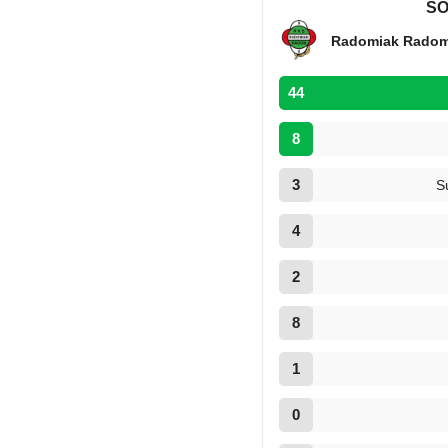
SỐ
Radomiak Rado
44
8
3
S
4
2
8
1
0