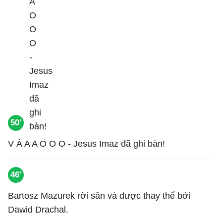
50'
V À A A O O O - Jesus Imaz đã ghi bàn!
46'
Bartosz Mazurek rời sân và được thay thế bởi
Dawid Drachal.