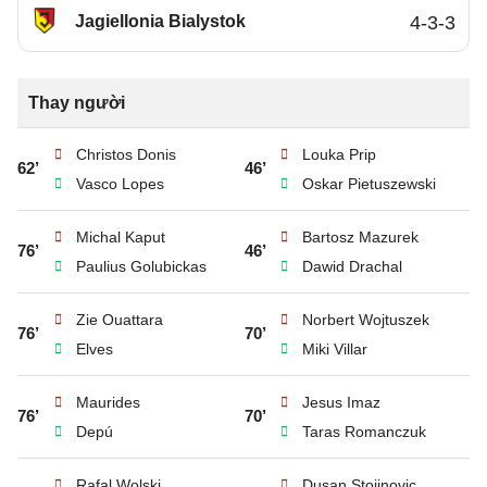
Jagiellonia Bialystok
4-3-3
Thay người
Christos Donis
Louka Prip
62’
46’
Vasco Lopes
Oskar Pietuszewski
Michal Kaput
Bartosz Mazurek
76’
46’
Paulius Golubickas
Dawid Drachal
Zie Ouattara
Norbert Wojtuszek
76’
70’
Elves
Miki Villar
Maurides
Jesus Imaz
76’
70’
Depú
Taras Romanczuk
Rafal Wolski
Dusan Stojinovic