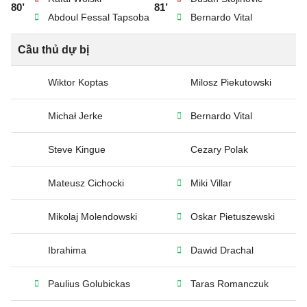
80’
81’
Abdoul Fessal Tapsoba
Bernardo Vital
Cầu thủ dự bị
Wiktor Koptas
Milosz Piekutowski
Michał Jerke
Bernardo Vital
Steve Kingue
Cezary Polak
Mateusz Cichocki
Miki Villar
Mikolaj Molendowski
Oskar Pietuszewski
Ibrahima
Dawid Drachal
Paulius Golubickas
Taras Romanczuk