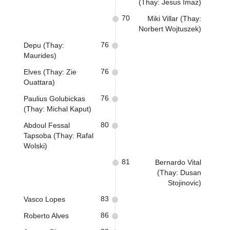
(Thay: Jesus Imaz)
70
Miki Villar (Thay:
Norbert Wojtuszek)
76
Depu (Thay:
Maurides)
76
Elves (Thay: Zie
Ouattara)
76
Paulius Golubickas
(Thay: Michal Kaput)
80
Abdoul Fessal
Tapsoba (Thay: Rafal
Wolski)
81
Bernardo Vital
(Thay: Dusan
Stojinovic)
83
Vasco Lopes
86
Roberto Alves