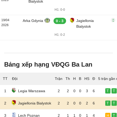
2026
Bialystok
H1: 0-0
19/04
Arka Gdynia
Jagiellonia
0 - 3
2026
Bialystok
H1: 0-2
Bảng xếp hạng VĐQG Ba Lan
TT
Đội
5 trận gần 
1
Legia Warszawa
2
2
0
0
3
6
T
T
2
Jagiellonia Bialystok
2
2
0
0
2
6
T
T
3
Lech Poznan
2
1
1
0
1
4
H
T