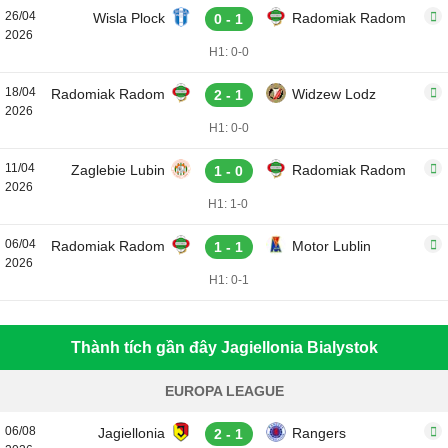
26/04
Wisla Plock
Radomiak Radom
0 - 1
2026
H1: 0-0
18/04
Radomiak Radom
Widzew Lodz
2 - 1
2026
H1: 0-0
11/04
Zaglebie Lubin
Radomiak Radom
1 - 0
2026
H1: 1-0
06/04
Radomiak Radom
Motor Lublin
1 - 1
2026
H1: 0-1
Thành tích gần đây Jagiellonia Bialystok
EUROPA LEAGUE
06/08
Jagiellonia
Rangers
2 - 1