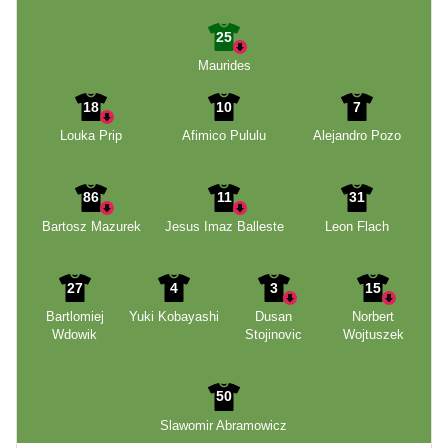
25
Maurides
18
10
7
Louka Prip
Afimico Pululu
Alejandro Pozo
86
11
31
Bartosz Mazurek
Jesus Imaz Balleste
Leon Flach
27
4
3
15
Bartlomiej
Yuki Kobayashi
Dusan
Norbert
Wdowik
Stojinovic
Wojtuszek
50
Slawomir Abramowicz