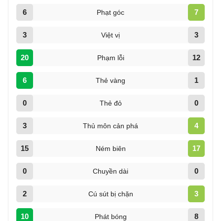
6
7
Phạt góc
3
3
Việt vị
20
12
Phạm lỗi
6
1
Thẻ vàng
0
0
Thẻ đỏ
3
4
Thủ môn cản phá
15
17
Ném biên
0
0
Chuyền dài
2
3
Cú sút bị chặn
10
8
Phát bóng