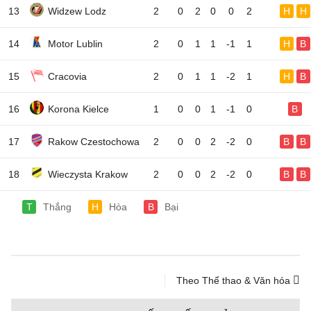
13
Widzew Lodz
2
0
2
0
0
2
H
H
14
Motor Lublin
2
0
1
1
-1
1
H
B
15
Cracovia
2
0
1
1
-2
1
H
B
16
Korona Kielce
1
0
0
1
-1
0
B
17
Rakow Czestochowa
2
0
0
2
-2
0
B
B
18
Wieczysta Krakow
2
0
0
2
-2
0
B
B
T
Thắng
H
Hòa
B
Bại
Theo Thể thao & Văn hóa