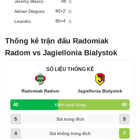
88
Jeremy Blasco
90+2'
Adrian Dieguez
90+4'
Leandro
Thống kê trận đấu Radomiak
Radom vs Jagiellonia Bialystok
SỐ LIỆU THỐNG KÊ
Radomiak Radom
Jagiellonia Bialystok
40
60
Kiểm soát bóng
5
5
Sút trúng đích
4
7
Sút không trúng đích