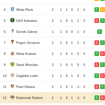
4
Wisla Plock
2
1
1
0
1
4
T
H
5
GKS Katowice
2
1
0
1
1
3
B
T
6
Gornik Zabrze
1
1
0
0
1
3
T
7
Pogon Szczecin
2
1
0
1
1
3
B
T
8
Wisla Krakow
2
1
0
1
0
3
T
B
9
Slask Wroclaw
2
1
0
1
0
3
B
T
10
Zaglebie Lubin
2
1
0
1
0
3
T
B
11
Piast Gliwice
2
1
0
1
-1
3
B
T
12
Radomiak Radom
2
1
0
1
-1
3
T
B