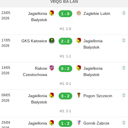
VĐQG BA LAN
23/05
Jagiellonia
Zaglebie Lubin
1 - 0
2026
Bialystok
H1: 1-0
17/05
GKS Katowice
Jagiellonia
2 - 2
2026
Bialystok
H1: 1-1
14/05
Rakow
Jagiellonia
0 - 2
2026
Czestochowa
Bialystok
H1: 0-1
09/05
Jagiellonia
Pogon Szczecin
3 - 2
2026
Bialystok
H1: 2-1
25/04
Jagiellonia
Gornik Zabrze
1 - 2