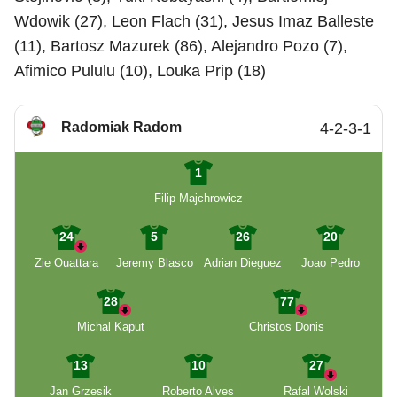
Wdowik (27), Leon Flach (31), Jesus Imaz Balleste
(11), Bartosz Mazurek (86), Alejandro Pozo (7),
Afimico Pululu (10), Louka Prip (18)
Radomiak Radom
4-2-3-1
1
Filip Majchrowicz
24
5
26
20
Zie Ouattara
Jeremy Blasco
Adrian Dieguez
Joao Pedro
28
77
Michal Kaput
Christos Donis
13
10
27
Jan Grzesik
Roberto Alves
Rafal Wolski