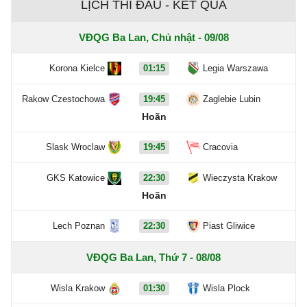
LỊCH THI ĐẤU - KẾT QUẢ
VĐQG Ba Lan, Chủ nhật - 09/08
Korona Kielce
01:15
Legia Warszawa
Rakow Czestochowa
19:45
Zaglebie Lubin
Hoãn
Slask Wroclaw
19:45
Cracovia
GKS Katowice
22:30
Wieczysta Krakow
Hoãn
Lech Poznan
22:30
Piast Gliwice
VĐQG Ba Lan, Thứ 7 - 08/08
Wisla Krakow
01:30
Wisla Plock