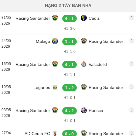
HẠNG 2 TÂY BAN NHA
31/05
Racing Santander
Cadiz
4 - 1
2026
H1: 3-0
24/05
Malaga
Racing Santander
1 - 1
2026
H1: 1-0
16/05
Racing Santander
Valladolid
4 - 1
2026
H1: 1-1
10/05
Leganes
Racing Santander
1 - 2
2026
H1: 0-1
03/05
Racing Santander
Huesca
4 - 2
2026
H1: 0-1
27/04
AD Ceuta FC
Racing Santander
0 - 0