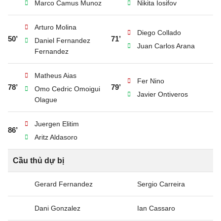
Marco Camus Munoz
Nikita Iosifov
Arturo Molina
Diego Collado
50’
71’
Daniel Fernandez
Juan Carlos Arana
Fernandez
Matheus Aias
Fer Nino
78’
79’
Omo Cedric Omoigui
Javier Ontiveros
Olague
Juergen Elitim
86’
Aritz Aldasoro
Cầu thủ dự bị
Gerard Fernandez
Sergio Carreira
Dani Gonzalez
Ian Cassaro