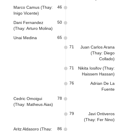
46
Marco Camus (Thay:
Inigo Vicente)
50
Dani Fernandez
(Thay: Arturo Molina)
65
Unai Medina
71
Juan Carlos Arana
(Thay: Diego
Collado)
71
Nikita Iosifov (Thay:
Haissem Hassan)
76
Adrian De La
Fuente
78
Cedric Omoigui
(Thay: Matheus Aias)
79
Javi Ontiveros
(Thay: Fer Nino)
86
Aritz Aldasoro (Thay: