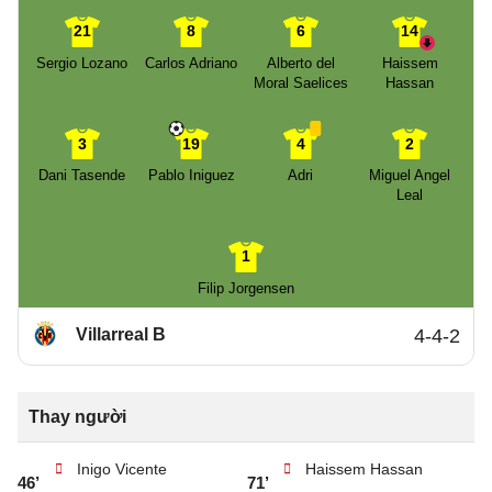
21
8
6
14
Sergio Lozano
Carlos Adriano
Alberto del
Haissem
Moral Saelices
Hassan
3
19
4
2
Dani Tasende
Pablo Iniguez
Adri
Miguel Angel
Leal
1
Filip Jorgensen
Villarreal B
4-4-2
Thay người
Inigo Vicente
Haissem Hassan
46’
71’