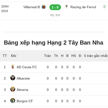
20/04
Villarreal B
Racing de Ferrol
1 - 0
2024
H1: 0-0
Bảng xếp hạng Hạng 2 Tây Ban Nha
TT
Đội
5 trận gần nhất
1
AD Ceuta FC
0
0
0
0
0
0
2
Albacete
0
0
0
0
0
0
3
Almeria
0
0
0
0
0
0
4
Burgos CF
0
0
0
0
0
0