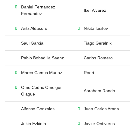
Daniel Fernandez
Iker Alvarez
Fernandez
Aritz Aldasoro
Nikita Iosifov
Saul Garcia
Tiago Geralnik
Pablo Bobadilla Saenz
Carlos Romero
Marco Camus Munoz
Rodri
Omo Cedric Omoigui
Abraham Rando
Olague
Alfonso Gonzales
Juan Carlos Arana
Jokin Ezkieta
Javier Ontiveros