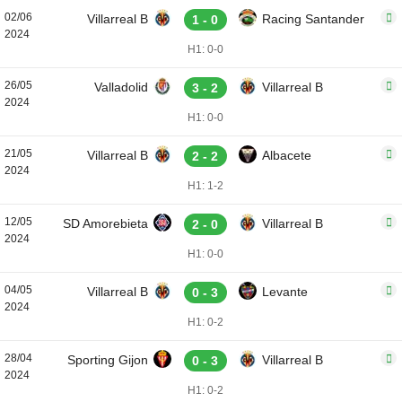
02/06
Villarreal B
Racing Santander
1 - 0
2024
H1: 0-0
26/05
Valladolid
Villarreal B
3 - 2
2024
H1: 0-0
21/05
Villarreal B
Albacete
2 - 2
2024
H1: 1-2
12/05
SD Amorebieta
Villarreal B
2 - 0
2024
H1: 0-0
04/05
Villarreal B
Levante
0 - 3
2024
H1: 0-2
28/04
Sporting Gijon
Villarreal B
0 - 3
2024
H1: 0-2