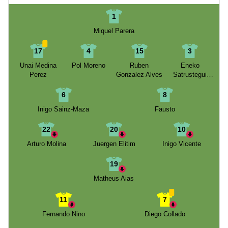
1
Miquel Parera
17
4
15
3
Unai Medina
Pol Moreno
Ruben
Eneko
Perez
Gonzalez Alves
Satrustegui
Plano
6
8
Inigo Sainz-Maza
Fausto
22
20
10
Arturo Molina
Juergen Elitim
Inigo Vicente
19
Matheus Aias
11
7
Fernando Nino
Diego Collado