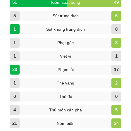
51
49
Kiểm soát bóng
5
6
Sút trúng đích
1
0
Sút không trúng đích
1
3
Phạt góc
1
1
Việt vị
23
17
Phạm lỗi
1
2
Thẻ vàng
0
0
Thẻ đỏ
4
5
Thủ môn cản phá
21
24
Ném biên