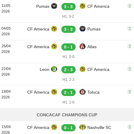
11/05
Pumas
CF America
3 - 3
2026
H1: 3-2
04/05
CF America
Pumas
3 - 3
2026
26/04
CF America
Atlas
0 - 1
2026
H1: 0-0
22/04
Leon
CF America
2 - 3
2026
H1: 2-2
19/04
CF America
Toluca
2 - 1
2026
H1: 1-0
CONCACAF CHAMPIONS CUP
15/04
CF America
Nashville SC
0 - 1
2026