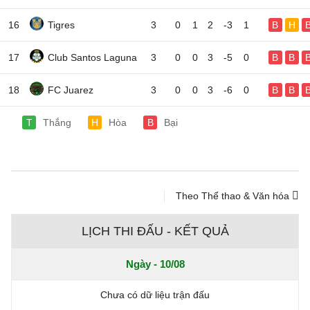
16
Tigres
3
0
1
2
-3
1
B
H
17
Club Santos Laguna
3
0
0
3
-5
0
B
B
18
FC Juarez
3
0
0
3
-6
0
B
B
T
Thắng
H
Hòa
B
Bại
Theo Thể thao & Văn hóa
LỊCH THI ĐẤU - KẾT QUẢ
Ngày - 10/08
Chưa có dữ liệu trận đấu