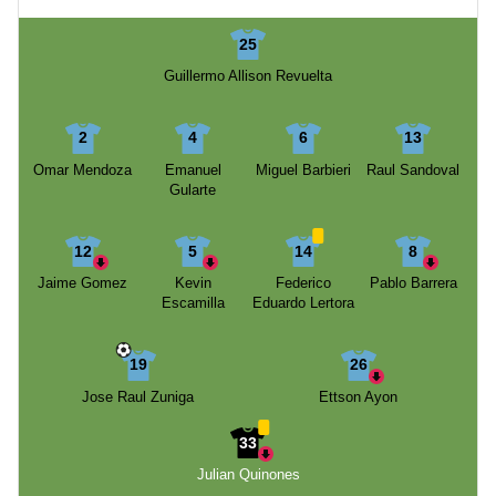
25
Guillermo Allison Revuelta
2
4
6
13
Omar Mendoza
Emanuel
Miguel Barbieri
Raul Sandoval
Gularte
12
5
14
8
Jaime Gomez
Kevin
Federico
Pablo Barrera
Escamilla
Eduardo Lertora
19
26
Jose Raul Zuniga
Ettson Ayon
33
Julian Quinones