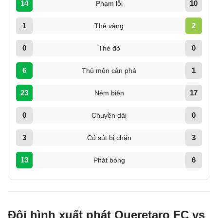
14
10
Phạm lỗi
1
2
Thẻ vàng
0
0
Thẻ đỏ
6
1
Thủ môn cản phá
23
17
Ném biên
0
0
Chuyền dài
3
3
Cú sút bị chặn
13
6
Phát bóng
Đội hình xuất phát Queretaro FC vs