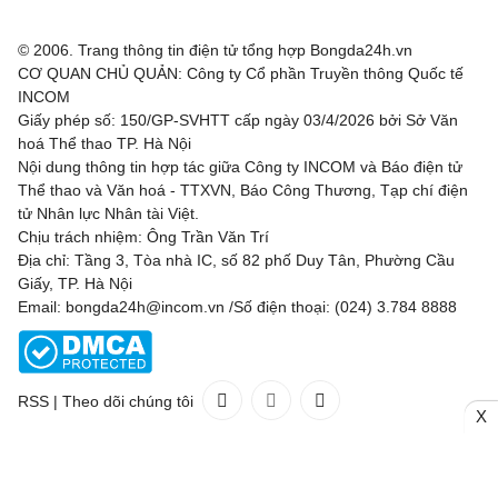
© 2006. Trang thông tin điện tử tổng hợp Bongda24h.vn
CƠ QUAN CHỦ QUẢN: Công ty Cổ phần Truyền thông Quốc tế
INCOM
Giấy phép số: 150/GP-SVHTT cấp ngày 03/4/2026 bởi Sở Văn
hoá Thể thao TP. Hà Nội
Nội dung thông tin hợp tác giữa Công ty INCOM và Báo điện tử
Thể thao và Văn hoá - TTXVN, Báo Công Thương, Tạp chí điện
tử Nhân lực Nhân tài Việt.
Chịu trách nhiệm: Ông Trần Văn Trí
Địa chỉ: Tầng 3, Tòa nhà IC, số 82 phố Duy Tân, Phường Cầu
Giấy, TP. Hà Nội
Email: bongda24h@incom.vn /Số điện thoại: (024) 3.784 8888
RSS
|
Theo dõi chúng tôi
X
Liên hệ
Quảng cáo
(024) 3.784 8888
Toàn bộ bản quyền thuộc
Bongda24h.vn