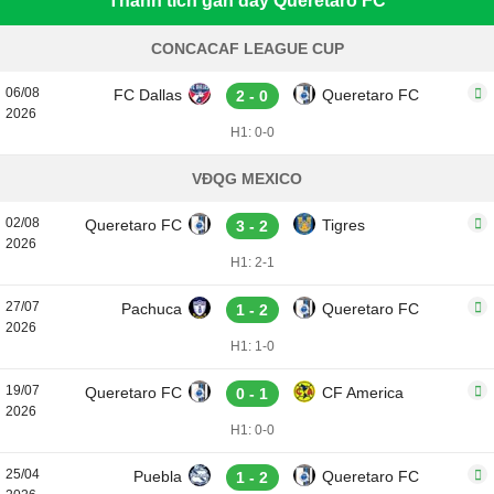
Thành tích gần đây Queretaro FC
CONCACAF LEAGUE CUP
06/08
FC Dallas
Queretaro FC
2 - 0
2026
H1: 0-0
VĐQG MEXICO
02/08
Queretaro FC
Tigres
3 - 2
2026
H1: 2-1
27/07
Pachuca
Queretaro FC
1 - 2
2026
H1: 1-0
19/07
Queretaro FC
CF America
0 - 1
2026
H1: 0-0
25/04
Puebla
Queretaro FC
1 - 2