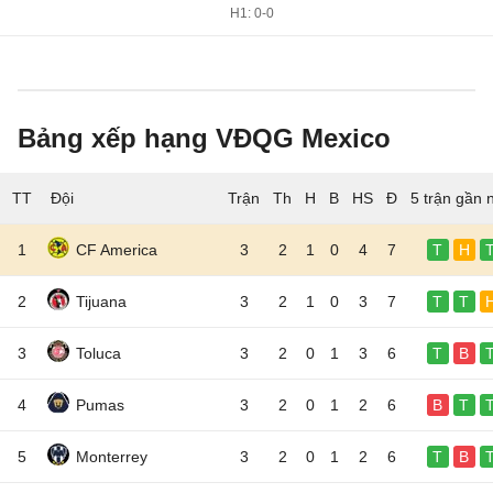
H1: 0-0
Bảng xếp hạng VĐQG Mexico
TT
Đội
5 trận gần 
1
CF America
3
2
1
0
4
7
T
H
2
Tijuana
3
2
1
0
3
7
T
T
3
Toluca
3
2
0
1
3
6
T
B
4
Pumas
3
2
0
1
2
6
B
T
5
Monterrey
3
2
0
1
2
6
T
B