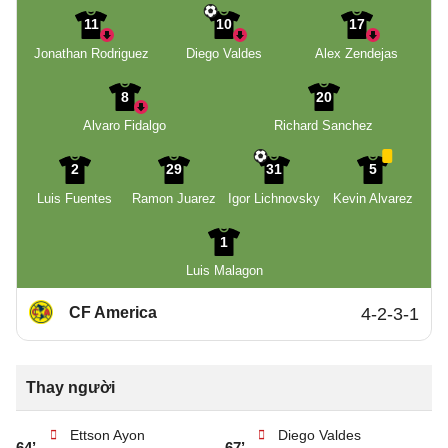
11
10
17
Jonathan Rodriguez
Diego Valdes
Alex Zendejas
8
20
Alvaro Fidalgo
Richard Sanchez
2
29
31
5
Luis Fuentes
Ramon Juarez
Igor Lichnovsky
Kevin Alvarez
1
Luis Malagon
CF America
4-2-3-1
Thay người
Ettson Ayon
Diego Valdes
64’
67’