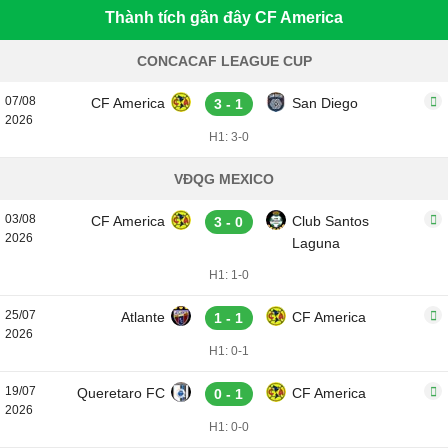
Thành tích gần đây CF America
CONCACAF LEAGUE CUP
07/08
CF America
San Diego
3 - 1
2026
H1: 3-0
VĐQG MEXICO
03/08
CF America
Club Santos
3 - 0
2026
Laguna
H1: 1-0
25/07
Atlante
CF America
1 - 1
2026
H1: 0-1
19/07
Queretaro FC
CF America
0 - 1
2026
H1: 0-0