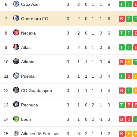
6
Cruz Azul
3
2
0
1
1
6
T
T
7
Queretaro FC
3
2
0
1
1
6
B
T
8
Necaxa
3
2
0
1
0
6
T
T
9
Atlas
3
2
0
1
0
6
T
T
10
Atlante
3
1
1
1
0
4
B
H
11
Puebla
3
1
1
1
0
4
T
B
12
CD Guadalajara
3
1
1
1
-1
4
B
T
13
Pachuca
3
1
0
2
1
3
T
B
14
Leon
3
1
0
2
-1
3
B
B
15
Atletico de San Luis
3
0
2
1
-1
2
B
H