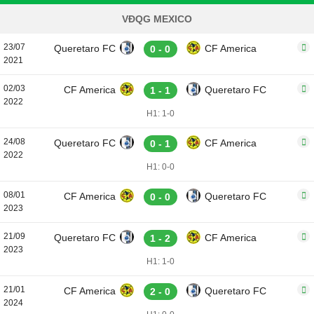
VĐQG MEXICO
23/07
Queretaro FC
CF America
0 - 0
2021
02/03
CF America
Queretaro FC
1 - 1
2022
H1: 1-0
24/08
Queretaro FC
CF America
0 - 1
2022
H1: 0-0
08/01
CF America
Queretaro FC
0 - 0
2023
21/09
Queretaro FC
CF America
1 - 2
2023
H1: 1-0
21/01
CF America
Queretaro FC
2 - 0
2024