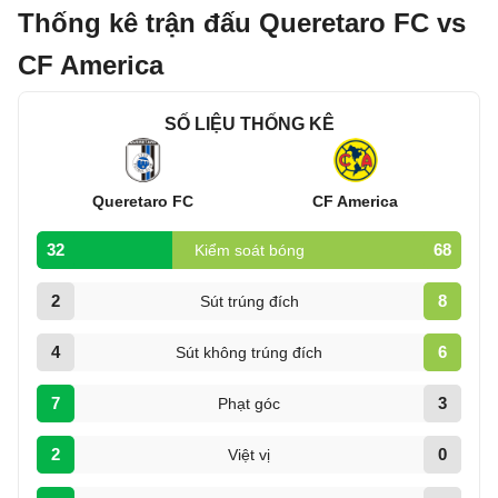
Thống kê trận đấu Queretaro FC vs
CF America
SỐ LIỆU THỐNG KÊ
Queretaro FC
CF America
32
68
Kiểm soát bóng
2
8
Sút trúng đích
4
6
Sút không trúng đích
7
3
Phạt góc
2
0
Việt vị