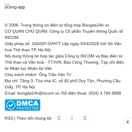
© 2006. Trang thông tin điện tử tổng hợp Bongda24h.vn
CƠ QUAN CHỦ QUẢN: Công ty Cổ phần Truyền thông Quốc tế
INCOM
Giấy phép số: 150/GP-SVHTT cấp ngày 03/4/2026 bởi Sở Văn
hoá Thể thao TP. Hà Nội
Nội dung thông tin hợp tác giữa Công ty INCOM và Báo điện tử
Thể thao và Văn hoá - TTXVN, Báo Công Thương, Tạp chí điện
tử Nhân lực Nhân tài Việt.
Chịu trách nhiệm: Ông Trần Văn Trí
Địa chỉ: Tầng 3, Tòa nhà IC, số 82 phố Duy Tân, Phường Cầu
Giấy, TP. Hà Nội
Email: bongda24h@incom.vn /Số điện thoại: (024) 3.784 8888
RSS
|
Theo dõi chúng tôi
X
Liên hệ
Quảng cáo
(024) 3.784 8888