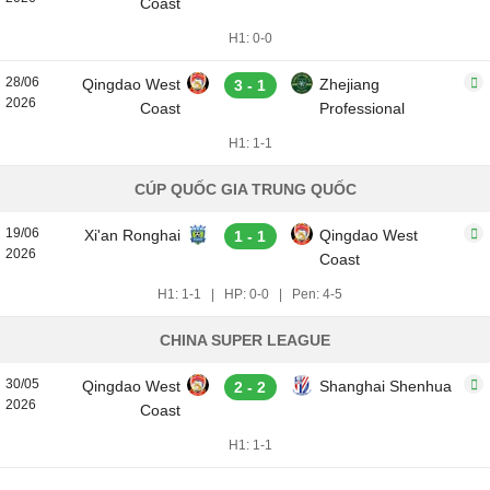
Coast
H1: 0-0
28/06
Qingdao West
Zhejiang
3 - 1
2026
Coast
Professional
H1: 1-1
CÚP QUỐC GIA TRUNG QUỐC
19/06
Xi'an Ronghai
Qingdao West
1 - 1
2026
Coast
H1: 1-1
|
HP: 0-0
|
Pen: 4-5
CHINA SUPER LEAGUE
30/05
Qingdao West
Shanghai Shenhua
2 - 2
2026
Coast
H1: 1-1