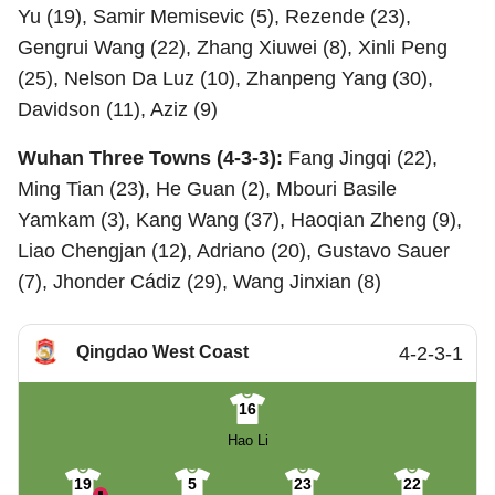
Yu (19), Samir Memisevic (5), Rezende (23),
Gengrui Wang (22), Zhang Xiuwei (8), Xinli Peng
(25), Nelson Da Luz (10), Zhanpeng Yang (30),
Davidson (11), Aziz (9)
Wuhan Three Towns (4-3-3):
Fang Jingqi (22),
Ming Tian (23), He Guan (2), Mbouri Basile
Yamkam (3), Kang Wang (37), Haoqian Zheng (9),
Liao Chengjan (12), Adriano (20), Gustavo Sauer
(7), Jhonder Cádiz (29), Wang Jinxian (8)
Qingdao West Coast
4-2-3-1
16
Hao Li
19
5
23
22