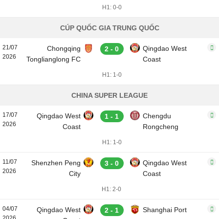
H1: 0-0
CÚP QUỐC GIA TRUNG QUỐC
21/07
Chongqing
Qingdao West
2 - 0
2026
Tonglianglong FC
Coast
H1: 1-0
CHINA SUPER LEAGUE
17/07
Qingdao West
Chengdu
1 - 1
2026
Coast
Rongcheng
H1: 1-0
11/07
Shenzhen Peng
Qingdao West
3 - 0
2026
City
Coast
H1: 2-0
04/07
Qingdao West
Shanghai Port
2 - 1
2026