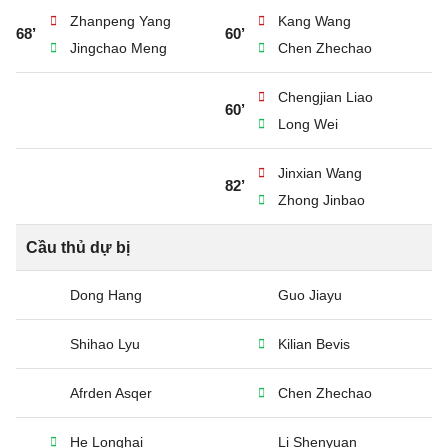
Zhanpeng Yang
Kang Wang
68’
60’
Jingchao Meng
Chen Zhechao
Chengjian Liao
60’
Long Wei
Jinxian Wang
82’
Zhong Jinbao
Cầu thủ dự bị
Dong Hang
Guo Jiayu
Shihao Lyu
Kilian Bevis
Afrden Asqer
Chen Zhechao
He Longhai
Li Shenyuan