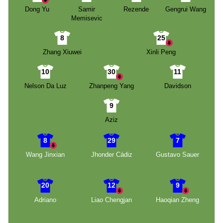
Dong Yu
Samir
Rezende
Gengrui Wang
Memisevic
8
25
Zhang Xiuwei
Xinli Peng
10
30
11
Nelson Da Luz
Zhanpeng Yang
Davidson
9
Aziz
8
29
7
Wang Jinxian
Jhonder Cádiz
Gustavo Sauer
20
12
9
Adriano
Liao Chengjan
Haoqian Zheng