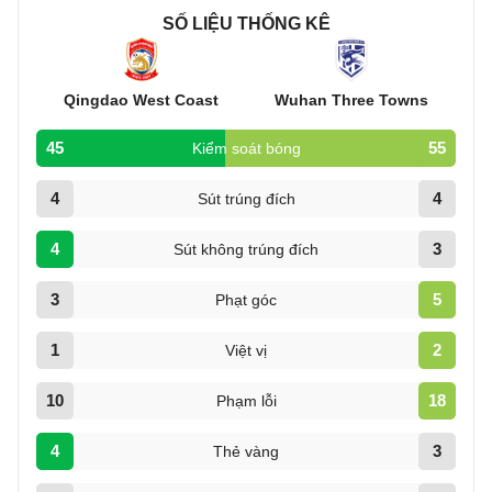
SỐ LIỆU THỐNG KÊ
Qingdao West Coast
Wuhan Three Towns
45
55
Kiểm soát bóng
4
4
Sút trúng đích
4
3
Sút không trúng đích
3
5
Phạt góc
1
2
Việt vị
10
18
Phạm lỗi
4
3
Thẻ vàng