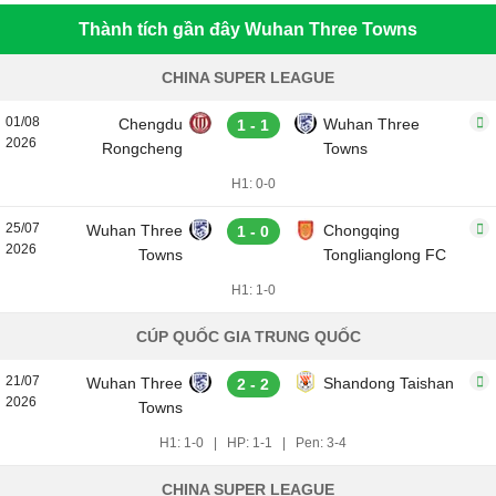
Thành tích gần đây Wuhan Three Towns
CHINA SUPER LEAGUE
01/08
Chengdu
Wuhan Three
1 - 1
2026
Rongcheng
Towns
H1: 0-0
25/07
Wuhan Three
Chongqing
1 - 0
2026
Towns
Tonglianglong FC
H1: 1-0
CÚP QUỐC GIA TRUNG QUỐC
21/07
Wuhan Three
Shandong Taishan
2 - 2
2026
Towns
H1: 1-0
|
HP: 1-1
|
Pen: 3-4
CHINA SUPER LEAGUE