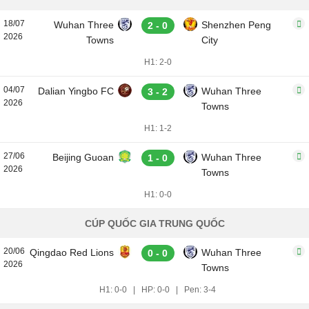
18/07
Wuhan Three
Shenzhen Peng
2 - 0
2026
Towns
City
H1: 2-0
04/07
Dalian Yingbo FC
Wuhan Three
3 - 2
2026
Towns
H1: 1-2
27/06
Beijing Guoan
Wuhan Three
1 - 0
2026
Towns
H1: 0-0
CÚP QUỐC GIA TRUNG QUỐC
20/06
Qingdao Red Lions
Wuhan Three
0 - 0
2026
Towns
H1: 0-0
|
HP: 0-0
|
Pen: 3-4