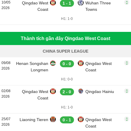
10/05
Qingdao West
Wuhan Three
1 - 1
2026
Coast
Towns
H1: 1-0
Thành tích gần đây Qingdao West Coast
CHINA SUPER LEAGUE
09/08
Henan Songshan
Qingdao West
0 - 0
2026
Longmen
Coast
H1: 0-0
02/08
Qingdao West
Qingdao Hainiu
2 - 0
2026
Coast
H1: 1-0
25/07
Liaoning Tieren
Qingdao West
0 - 1
2026
Coast