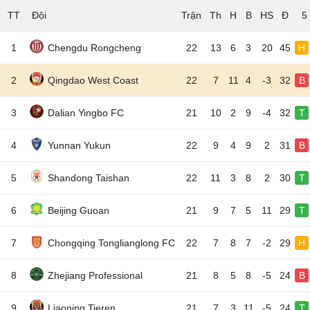
TT
Đội
5
1
Chengdu Rongcheng
22
13
6
3
20
45
H
2
Qingdao West Coast
22
7
11
4
-3
32
B
3
Dalian Yingbo FC
21
10
2
9
-4
32
T
4
Yunnan Yukun
22
9
4
9
2
31
B
5
Shandong Taishan
22
11
3
8
2
30
T
6
Beijing Guoan
21
9
7
5
11
29
T
7
Chongqing Tonglianglong FC
22
7
8
7
-2
29
H
8
Zhejiang Professional
21
8
5
8
-5
24
B
9
Liaoning Tieren
21
7
3
11
-5
24
T