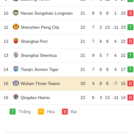
10
Henan Songshan Longmen
21
8
5
8
1
23
B
11
Shenzhen Peng City
22
7
2
13
-11
23
T
12
Shanghai Port
21
7
6
8
4
22
B
13
Shanghai Shenhua
21
9
5
7
4
22
T
14
Tianjin Jinmen Tiger
21
7
6
8
4
17
T
15
Wuhan Three Towns
20
4
8
8
-7
15
B
16
Qingdao Hainiu
22
6
3
13
-11
14
B
T
Thắng
H
Hòa
B
Bại