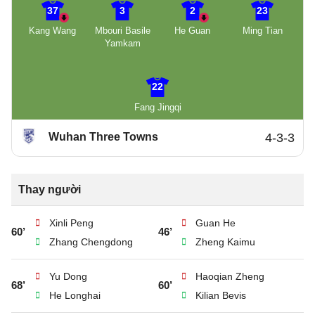
37
3
2
23
Kang Wang
Mbouri Basile
He Guan
Ming Tian
Yamkam
22
Fang Jingqi
Wuhan Three Towns
4-3-3
Thay người
Xinli Peng
Guan He
60’
46’
Zhang Chengdong
Zheng Kaimu
Yu Dong
Haoqian Zheng
68’
60’
He Longhai
Kilian Bevis