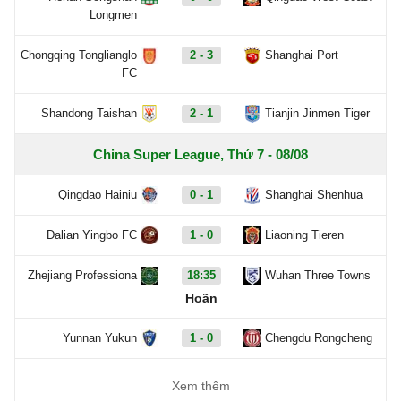
Longmen
Chongqing Tonglianglo
2 - 3
Shanghai Port
FC
Shandong Taishan
2 - 1
Tianjin Jinmen Tiger
China Super League, Thứ 7 - 08/08
Qingdao Hainiu
0 - 1
Shanghai Shenhua
Dalian Yingbo FC
1 - 0
Liaoning Tieren
Zhejiang Professiona
18:35
Wuhan Three Towns
Hoãn
Yunnan Yukun
1 - 0
Chengdu Rongcheng
Xem thêm