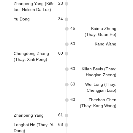
23
Zhanpeng Yang (Kiến
tạo: Nelson Da Luz)
34
Yu Dong
46
Kaimu Zheng
(Thay: Guan He)
50
Kang Wang
60
Chengdong Zhang
(Thay: Xinli Peng)
60
Kilian Bevis (Thay:
Haoqian Zheng)
60
Wei Long (Thay:
Chengjian Liao)
60
Zhechao Chen
(Thay: Kang Wang)
61
Zhanpeng Yang
68
Longhai He (Thay: Yu
Dong)