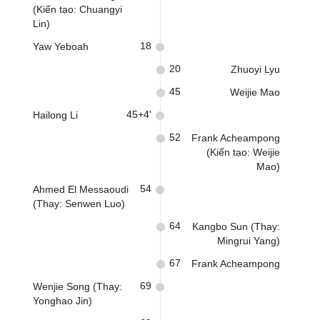
(Kiến tạo: Chuangyi
Lin)
18
Yaw Yeboah
20
Zhuoyi Lyu
45
Weijie Mao
45+4'
Hailong Li
52
Frank Acheampong
(Kiến tạo: Weijie
Mao)
54
Ahmed El Messaoudi
(Thay: Senwen Luo)
64
Kangbo Sun (Thay:
Mingrui Yang)
67
Frank Acheampong
69
Wenjie Song (Thay:
Yonghao Jin)