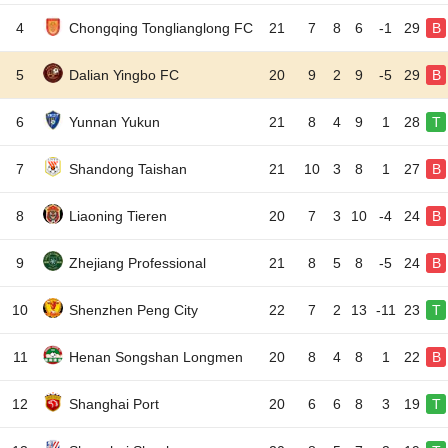
4
Chongqing Tonglianglong FC
21
7
8
6
-1
29
B
5
Dalian Yingbo FC
20
9
2
9
-5
29
B
6
Yunnan Yukun
21
8
4
9
1
28
T
7
Shandong Taishan
21
10
3
8
1
27
B
8
Liaoning Tieren
20
7
3
10
-4
24
B
9
Zhejiang Professional
21
8
5
8
-5
24
B
10
Shenzhen Peng City
22
7
2
13
-11
23
T
11
Henan Songshan Longmen
20
8
4
8
1
22
B
12
Shanghai Port
20
6
6
8
3
19
T