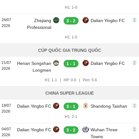
H1: 1-0
26/07
Zhejiang
Dalian Yingbo FC
3 - 2
2026
Professional
H1: 1-0
CÚP QUỐC GIA TRUNG QUỐC
21/07
Henan Songshan
Dalian Yingbo FC
1 - 1
2026
Longmen
H1: 1-1
|
HP: 0-0
|
Pen: 5-6
CHINA SUPER LEAGUE
18/07
Dalian Yingbo FC
Shandong Taishan
3 - 1
2026
H1: 2-1
04/07
Dalian Yingbo FC
Wuhan Three
3 - 2
2026
Towns