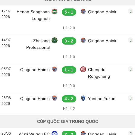
17/07
Henan Songshan
Qingdao Hainiu
5 - 1
2026
Longmen
H1: 2-0
14/07
Zhejiang
Qingdao Hainiu
3 - 2
2026
Professional
H1: 1-0
05/07
Qingdao Hainiu
Chengdu
1 - 1
2026
Rongcheng
H1: 0-0
26/06
Qingdao Hainiu
Yunnan Yukun
4 - 2
2026
H1: 4-2
CÚP QUỐC GIA TRUNG QUỐC
20/06
Wuxi Wugou FC
Qingdao Hainiu
2 - 2