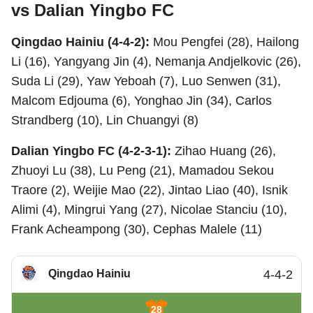
vs Dalian Yingbo FC
Qingdao Hainiu (4-4-2):
Mou Pengfei (28), Hailong
Li (16), Yangyang Jin (4), Nemanja Andjelkovic (26),
Suda Li (29), Yaw Yeboah (7), Luo Senwen (31),
Malcom Edjouma (6), Yonghao Jin (34), Carlos
Strandberg (10), Lin Chuangyi (8)
Dalian Yingbo FC (4-2-3-1):
Zihao Huang (26),
Zhuoyi Lu (38), Lu Peng (21), Mamadou Sekou
Traore (2), Weijie Mao (22), Jintao Liao (40), Isnik
Alimi (4), Mingrui Yang (27), Nicolae Stanciu (10),
Frank Acheampong (30), Cephas Malele (11)
Qingdao Hainiu
4-4-2
28