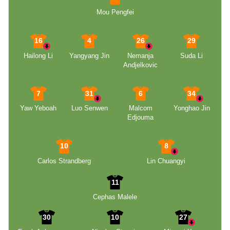
Mou Pengfei
16
4
26
29
Hailong Li
Yangyang Jin
Nemanja
Suda Li
Andjelkovic
7
31
6
34
Yaw Yeboah
Luo Senwen
Malcom
Yonghao Jin
Edjouma
10
8
Carlos Strandberg
Lin Chuangyi
11
Cephas Malele
30
10
27