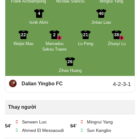
Frank Acheampong
Nicolae Stanciu
Mingrui Yang
4
40
Isnik Alimi
Jintao Liao
22
2
21
38
Weijie Mao
Mamadou
Lu Peng
Zhuoyi Lu
Sekou Traore
26
Zihao Huang
Dalian Yingbo FC
4-2-3-1
Thay người
Senwen Luo
Mingrui Yang
54’
64’
Ahmed El Messaoudi
Sun Kangbo