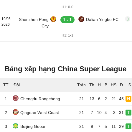
H1: 0-0
19/05
Shenzhen Peng
Dalian Yingbo FC
1 - 1
2026
City
H1: 1-1
Bảng xếp hạng China Super League
TT
Đội
5
1
Chengdu Rongcheng
21
13
6
2
21
45
H
2
Qingdao West Coast
21
7
10
4
-3
31
T
3
Beijing Guoan
21
9
7
5
11
29
T