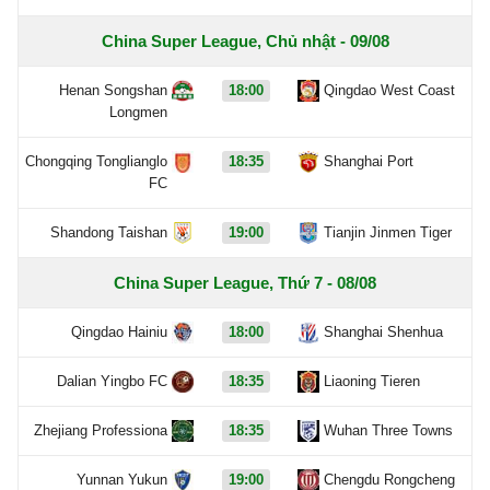
China Super League, Chủ nhật - 09/08
Henan Songshan
18:00
Qingdao West Coast
Longmen
Chongqing Tonglianglo
18:35
Shanghai Port
FC
Shandong Taishan
19:00
Tianjin Jinmen Tiger
China Super League, Thứ 7 - 08/08
Qingdao Hainiu
18:00
Shanghai Shenhua
Dalian Yingbo FC
18:35
Liaoning Tieren
Zhejiang Professiona
18:35
Wuhan Three Towns
Yunnan Yukun
19:00
Chengdu Rongcheng