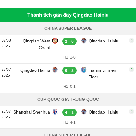
Thành tích gần đây Qingdao Hainiu
CHINA SUPER LEAGUE
02/08
Qingdao West
Qingdao Hainiu
2 - 0
2026
Coast
H1: 1-0
25/07
Qingdao Hainiu
Tianjin Jinmen
0 - 2
2026
Tiger
H1: 0-1
CÚP QUỐC GIA TRUNG QUỐC
21/07
Shanghai Shenhua
Qingdao Hainiu
4 - 1
2026
H1: 4-1
CHINA SUPER LEAGUE