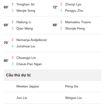
Yonghao Jin
Zhuoyi Lyu
69’
72’
Wenjie Song
Pengyu Zhu
Hailong Li
Mamadou Traore
69’
88’
Qiao Wang
Shunjie Peng
Nemanja Andjelkovic
70’
Junshuai Liu
Chuangyi Lin
80’
Cheuk-Pan Ngan
Cầu thủ dự bị
Mewlan Jappar
Peng Ge
Jun Liu
Weiguo Liu