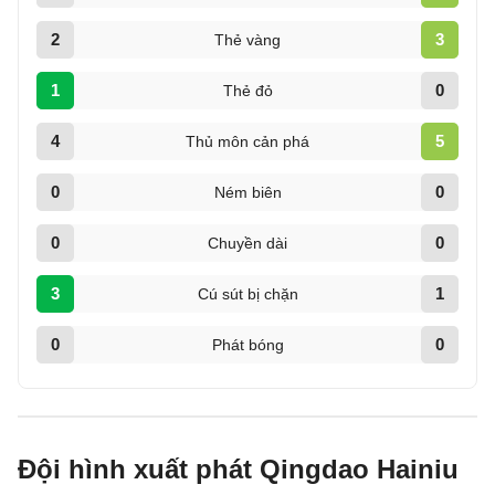
2
3
Thẻ vàng
1
0
Thẻ đỏ
4
5
Thủ môn cản phá
0
0
Ném biên
0
0
Chuyền dài
3
1
Cú sút bị chặn
0
0
Phát bóng
Đội hình xuất phát Qingdao Hainiu