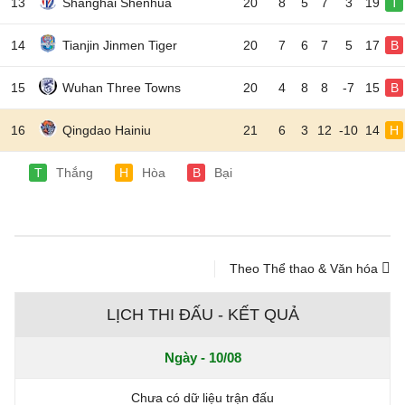
13
Shanghai Shenhua
20
8
5
7
3
19
T
14
Tianjin Jinmen Tiger
20
7
6
7
5
17
B
15
Wuhan Three Towns
20
4
8
8
-7
15
B
16
Qingdao Hainiu
21
6
3
12
-10
14
H
T
Thắng
H
Hòa
B
Bại
Theo Thể thao & Văn hóa
LỊCH THI ĐẤU - KẾT QUẢ
Ngày - 10/08
Chưa có dữ liệu trận đấu