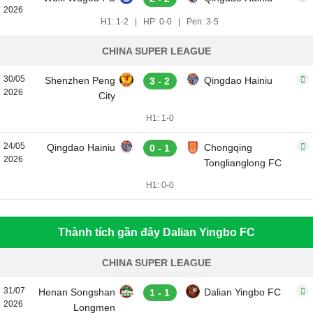
2026
H1: 1-2
|
HP: 0-0
|
Pen: 3-5
CHINA SUPER LEAGUE
30/05
Shenzhen Peng
Qingdao Hainiu
3 - 2
2026
City
H1: 1-0
24/05
Qingdao Hainiu
Chongqing
0 - 1
2026
Tonglianglong FC
H1: 0-0
Thành tích gần đây Dalian Yingbo FC
CHINA SUPER LEAGUE
31/07
Henan Songshan
Dalian Yingbo FC
1 - 1
2026
Longmen