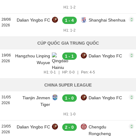
H1: 1-2
28/06
Dalian Yingbo FC
Shanghai Shenhua
1 - 4
2026
H1: 1-2
CÚP QUỐC GIA TRUNG QUỐC
19/06
Hangzhou Linping
Dalian Yingbo FC
1 - 1
2026
Wuyue
H1: 0-1
|
HP: 0-0
|
Pen: 4-5
CHINA SUPER LEAGUE
31/05
Tianjin Jinmen
Dalian Yingbo FC
1 - 0
2026
Tiger
H1: 1-0
23/05
Dalian Yingbo FC
Chengdu
2 - 0
2026
Rongcheng