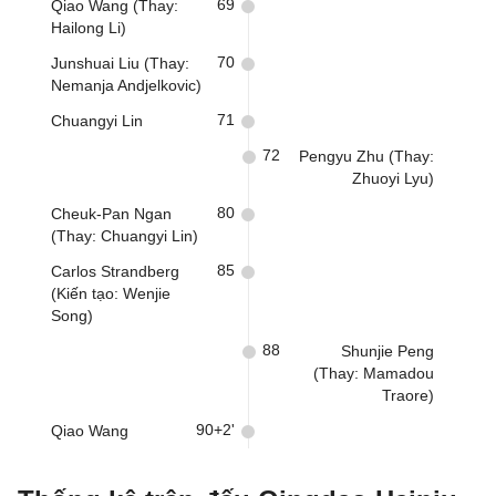
69
Qiao Wang (Thay:
Hailong Li)
70
Junshuai Liu (Thay:
Nemanja Andjelkovic)
71
Chuangyi Lin
72
Pengyu Zhu (Thay:
Zhuoyi Lyu)
80
Cheuk-Pan Ngan
(Thay: Chuangyi Lin)
85
Carlos Strandberg
(Kiến tạo: Wenjie
Song)
88
Shunjie Peng
(Thay: Mamadou
Traore)
90+2'
Qiao Wang