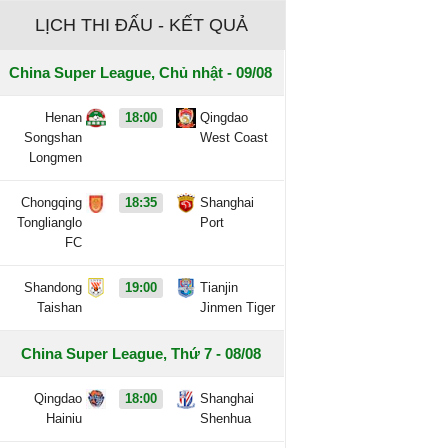
LỊCH THI ĐẤU - KẾT QUẢ
China Super League, Chủ nhật - 09/08
Henan
18:00
Qingdao
Songshan
West Coast
Longmen
Chongqing
18:35
Shanghai
Tonglianglo
Port
FC
Shandong
19:00
Tianjin
Taishan
Jinmen Tiger
China Super League, Thứ 7 - 08/08
Qingdao
18:00
Shanghai
Hainiu
Shenhua