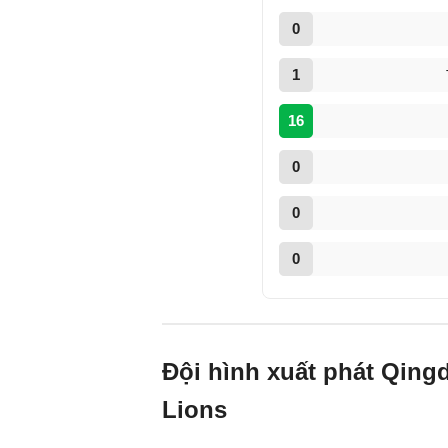
0
1
16
0
0
0
Đội hình xuất phát Qing
Lions