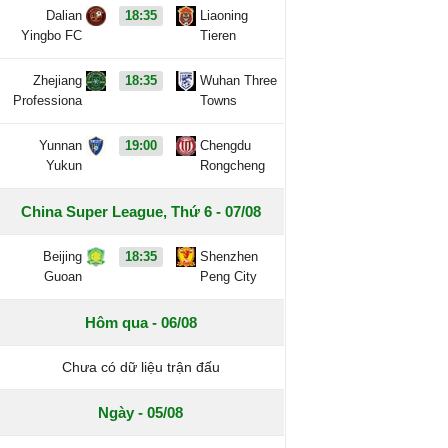
Dalian
18:35
Liaoning
Yingbo FC
Tieren
Zhejiang
18:35
Wuhan Three
Professiona
Towns
Yunnan
19:00
Chengdu
Yukun
Rongcheng
China Super League, Thứ 6 - 07/08
Beijing
18:35
Shenzhen
Guoan
Peng City
Hôm qua - 06/08
Chưa có dữ liệu trận đấu
Ngày - 05/08