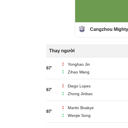
Cangzhou Mighty
Thay người
Yonghao Jin
67’
Zihao Wang
Diego Lopes
67’
Zhong Jinbao
Martin Boakye
87’
Wenjie Song