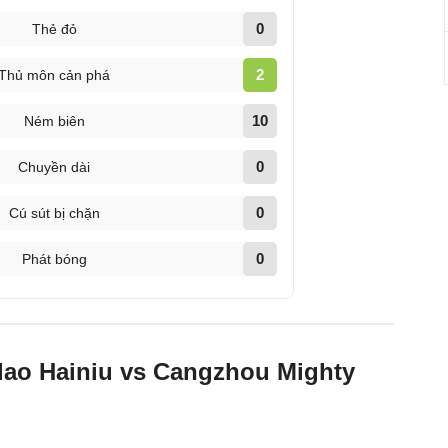
0
Thẻ đỏ
2
Thủ môn cản phá
10
Ném biên
0
Chuyền dài
0
Cú sút bị chặn
0
Phát bóng
dao Hainiu vs Cangzhou Mighty