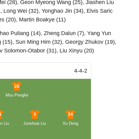
ei (28), Geon Myeong Wang (25), Jiashen Liu
, Long Wei (32), Yonghao Jin (34), Elvis Saric
s (20), Martin Boakye (11)
hao Puliang (14), Zheng Dalun (7), Yang Yun
 (15), Sun Ming Him (32), Georgy Zhukov (19),
Viv Solomon-Otabor (31), Liu Xinyu (20)
4-4-2
28
Mou Pengfei
3
3
24
n Liu
Junshuai Liu
Xu Dong