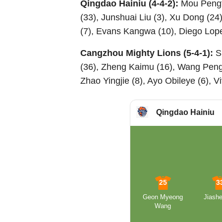
Qingdao Hainiu (4-4-2):
Mou Pengf
(33), Junshuai Liu (3), Xu Dong (24)
(7), Evans Kangwa (10), Diego Lope
Cangzhou Mighty Lions (5-4-1):
S
(36), Zheng Kaimu (16), Wang Peng
Zhao Yingjie (8), Ayo Obileye (6), 
Qingdao Hainiu
25
3
Geon Myeong
Jiashe
Wang