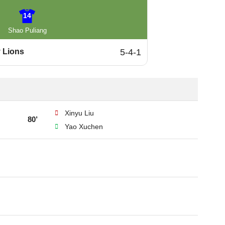
14
Shao Puliang
 Lions
5-4-1
Xinyu Liu
80’
Yao Xuchen