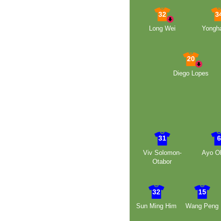
32
3
Long Wei
Yongha
20
Diego Lopes
31
Viv Solomon-
Ayo Ob
Otabor
32
15
Sun Ming Him
Wang Peng