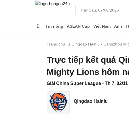
Thứ Sáu, 07/08/2026
Tin nóng
ASEAN Cup
Việt Nam
Anh
T
Trang chủ
Qingdao Hainiu - Cangzhou Mig
Trực tiếp kết quả Q
Mighty Lions hôm n
Giải China Super League - Th 7, 02/11
Qingdao Hainiu