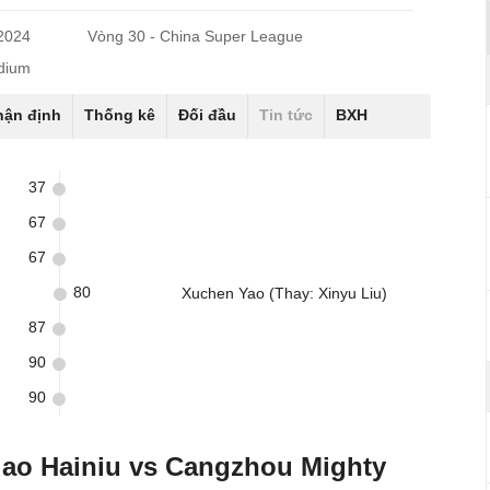
/2024
Vòng 30 - China Super League
adium
hận định
Thống kê
Đối đầu
Tin tức
BXH
37
67
67
80
Xuchen Yao (Thay: Xinyu Liu)
87
90
90
dao Hainiu vs Cangzhou Mighty