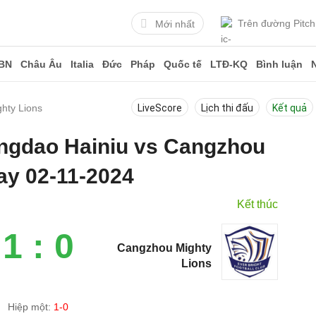
Trên đường Pitch
Mới nhất
BN
Châu Âu
Italia
Đức
Pháp
Quốc tế
LTĐ-KQ
Bình luận
hty Lions
LiveScore
Lịch thi đấu
Kết quả
ingdao Hainiu vs Cangzhou
ay 02-11-2024
Kết thúc
1 : 0
Cangzhou Mighty
Lions
Hiệp một:
1-0