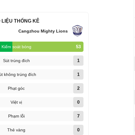
 LIỆU THỐNG KÊ
Cangzhou Mighty Lions
53
Kiểm soát bóng
1
Sút trúng đích
1
út không trúng đích
2
Phạt góc
0
Việt vị
7
Phạm lỗi
0
Thẻ vàng