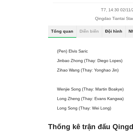
T7, 14:30 02/11
Qingdao Tiantai St
Tổng quan
Diễn biến
Đội hình
N
(Pen) Elvis Saric
Jinbao Zhong (Thay: Diego Lopes)
Zihao Wang (Thay: Yonghao Jin)
Wenjie Song (Thay: Martin Boakye)
Long Zheng (Thay: Evans Kangwa)
Long Song (Thay: Wei Long)
Thống kê trận đấu Qing