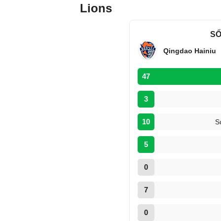
Lions
SỐ
Qingdao Hainiu
47
3
10
S
5
0
7
0