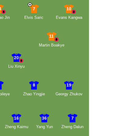
4
7
10
o Jin
Elvis Saric
Evans Kangwa
11
Martin Boakye
20
Liu Xinyu
6
8
19
ileye
Zhao Yingjie
Georgy Zhukov
16
36
7
Zheng Kaimu
Yang Yun
Zheng Dalun