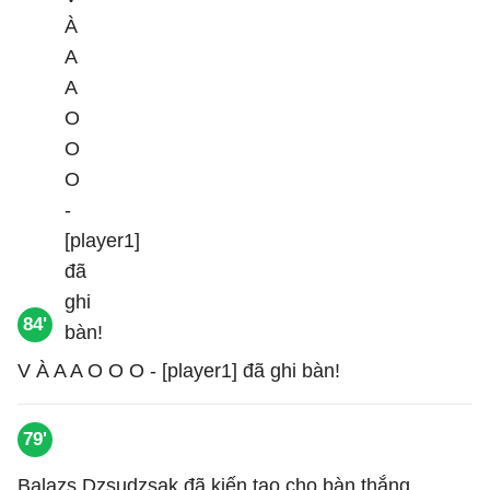
84'
V À A A O O O - [player1] đã ghi bàn!
79'
Balazs Dzsudzsak đã kiến tạo cho bàn thắng.