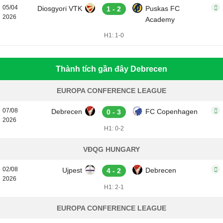
05/04
Diosgyori VTK
Puskas FC
1 - 2
2026
Academy
H1: 1-0
Thành tích gần đây Debrecen
EUROPA CONFERENCE LEAGUE
07/08
Debrecen
FC Copenhagen
0 - 3
2026
H1: 0-2
VĐQG HUNGARY
02/08
Ujpest
Debrecen
4 - 2
2026
H1: 2-1
EUROPA CONFERENCE LEAGUE