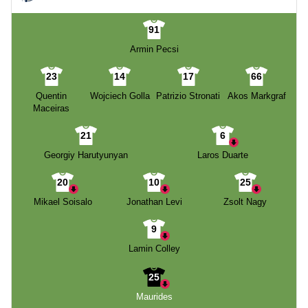
91
Armin Pecsi
23
14
17
66
Quentin
Wojciech Golla
Patrizio Stronati
Akos Markgraf
Maceiras
21
6
Georgiy Harutyunyan
Laros Duarte
20
10
25
Mikael Soisalo
Jonathan Levi
Zsolt Nagy
9
Lamin Colley
25
Maurides