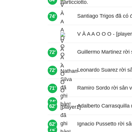
Santiago Trigos đã có 
74'
V À A A O O O - [player
Guillermo Martinez rời
72'
Leonardo Suarez rời sâ
72'
Ramiro Sordo rời sân 
71'
74'
Adalberto Carrasquilla
62'
Ignacio Pussetto rời s
62'
74'