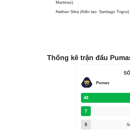
Martinez)
Nathan Silva (Kiến tạo: Santiago Trigos)
Thống kê trận đấu Puma
SỐ
Pumas
48
7
5
S