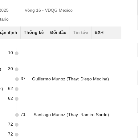
/2025
Vòng 16 - VĐQG Mexico
tario
hận định
Thống kê
Đối đầu
Tin tức
BXH
10
30
)
37
Guillermo Munoz (Thay: Diego Medina)
62
o)
62
71
Santiago Munoz (Thay: Ramiro Sordo)
72
72