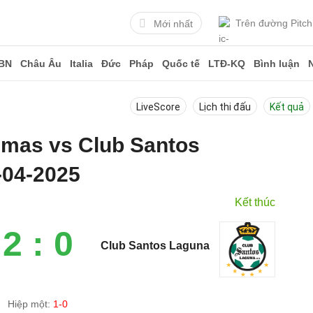
Trên đường Pitch
Mới nhất
BN
Châu Âu
Italia
Đức
Pháp
Quốc tế
LTĐ-KQ
Bình luận
LiveScore
Lịch thi đấu
Kết quả
umas vs Club Santos
-04-2025
Kết thúc
2 : 0
Club Santos Laguna
Hiệp một:
1-0