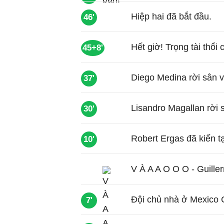
Hiệp hai đã bắt đầu.
46'
Hết giờ! Trọng tài thổi 
45+8'
Diego Medina rời sân v
37'
Lisandro Magallan rời 
30'
Robert Ergas đã kiến t
10'
V À A A O O O - Guille
Đội chủ nhà ở Mexico 
7'