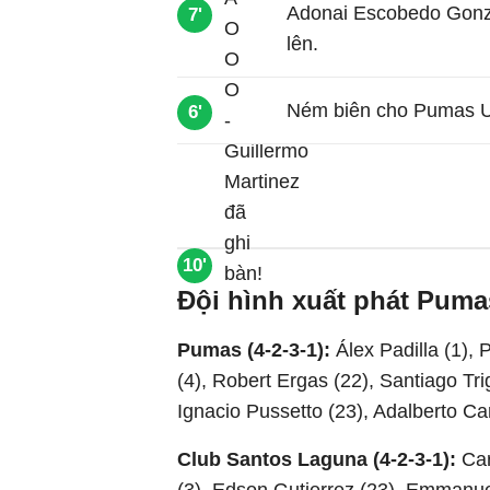
Adonai Escobedo Gon
7'
lên.
Ném biên cho Pumas UN
6'
10'
Đội hình xuất phát Puma
Pumas (4-2-3-1):
Álex Padilla (1),
(4), Robert Ergas (22), Santiago Tr
Ignacio Pussetto (23), Adalberto Car
Club Santos Laguna (4-2-3-1):
Car