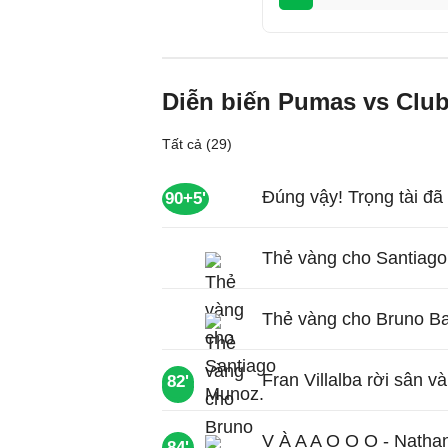
Diễn biến Pumas vs Clu
Tất cả (29)
Đúng vậy! Trọng tài đã t
90+5'
Thẻ vàng cho Santiag
Thẻ vàng cho Bruno Bar
Fran Villalba rời sân 
82'
89'
V À A A O O O - Nathan
84'