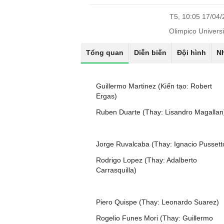
T5, 10:05 17/04
Olimpico Universi
Tổng quan
Diễn biến
Đội hình
N
Guillermo Martinez (Kiến tạo: Robert
Ergas)
Ruben Duarte (Thay: Lisandro Magallan
Jorge Ruvalcaba (Thay: Ignacio Pussett
Rodrigo Lopez (Thay: Adalberto
Carrasquilla)
Piero Quispe (Thay: Leonardo Suarez)
Rogelio Funes Mori (Thay: Guillermo