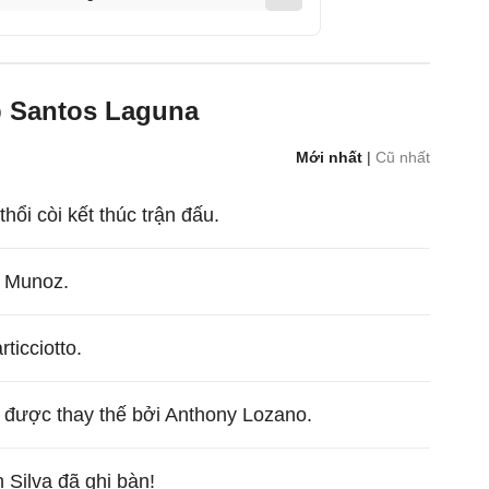
b Santos Laguna
Mới nhất
|
Cũ nhất
hổi còi kết thúc trận đấu.
o Munoz.
ticciotto.
và được thay thế bởi Anthony Lozano.
 Silva đã ghi bàn!