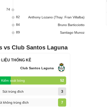
74
82
Anthony Lozano (Thay: Fran Villalba)
84
Bruno Barticciotto
89
Santiago Munoz
s vs Club Santos Laguna
 LIỆU THỐNG KÊ
Club Santos Laguna
52
Kiểm soát bóng
3
Sút trúng đích
7
út không trúng đích