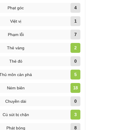
4
Phạt góc
1
Việt vị
7
Phạm lỗi
2
Thẻ vàng
0
Thẻ đỏ
5
Thủ môn cản phá
18
Ném biên
0
Chuyền dài
3
Cú sút bị chặn
8
Phát bóng