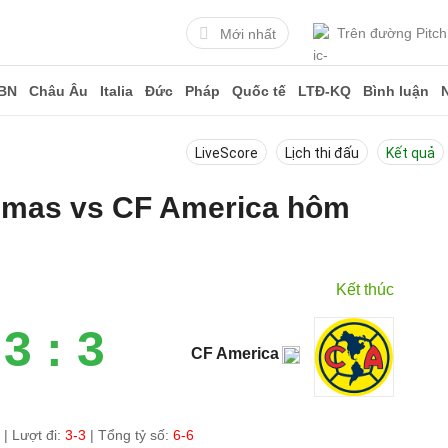
Trên đường Pitch
Mới nhất
BN
Châu Âu
Italia
Đức
Pháp
Quốc tế
LTĐ-KQ
Bình luận
LiveScore
Lịch thi đấu
Kết quả
Pumas vs CF America hôm
Kết thúc
3 : 3
CF America
2
|
Lượt đi:
3-3
| Tổng tỷ số:
6-6