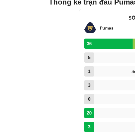
Thống kê trận đấu Puma
SỐ
Pumas
36
5
1
S
3
0
20
3