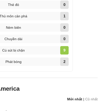
0
Thẻ đỏ
1
Thủ môn cản phá
0
Ném biên
0
Chuyền dài
9
Cú sút bị chặn
2
Phát bóng
America
Mới nhất
|
Cũ nhất