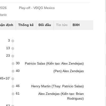
/2026
Play-off - VĐQG Mexico
tario
hận định
Thống kê
Đối đầu
Tin tức
BXH
3
13
23
30
Patricio Salas (Kiến tạo: Alex Zendejas)
40
(Pen) Alex Zendejas
45+10'
46
Henry Martin (Thay: Patricio Salas)
61
Alex Zendejas (Kiến tạo: Brian
Rodriguez)
62