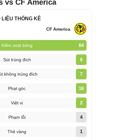
s vs CF America
 LIỆU THỐNG KÊ
CF America
64
Kiểm soát bóng
6
Sút trúng đích
7
út không trúng đích
16
Phạt góc
2
Việt vị
4
Phạm lỗi
1
Thẻ vàng