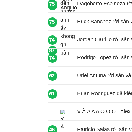
Dagoberto Espinoza rời
75'
80'
Erick Sanchez rời sân 
75'
Jordan Carrillo rời sâ
74'
87'
Rodrigo Lopez rời sân
74'
Uriel Antuna rời sân v
62'
Brian Rodriguez đã kiế
61'
V À A A A O O O - Alex
Patricio Salas rời sân 
46'