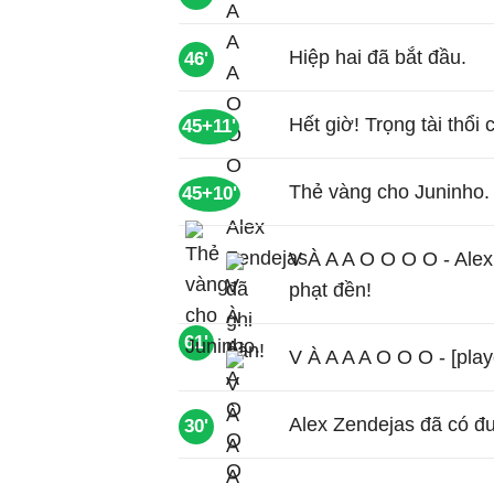
Hiệp hai đã bắt đầu.
46'
Hết giờ! Trọng tài thổi 
45+11'
Thẻ vàng cho Juninho.
45+10'
V À A A O O O O - Ale
phạt đền!
61'
V À A A A O O O - [play
Alex Zendejas đã có đ
30'