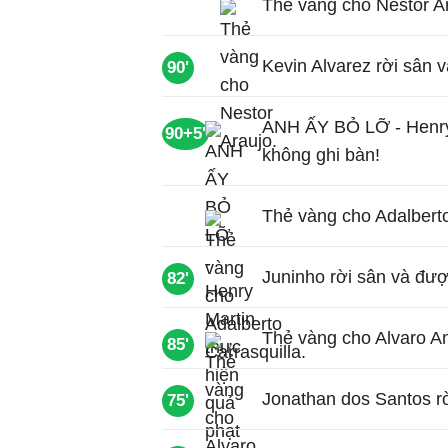
Thẻ vàng cho Nestor Ar
Kevin Alvarez rời sân 
90'
ANH ẤY BỎ LỠ - Henry 
90+5'
không ghi bàn!
Thẻ vàng cho Adalberto
Juninho rời sân và đượ
82'
Thẻ vàng cho Alvaro A
85'
Jonathan dos Santos rờ
75'