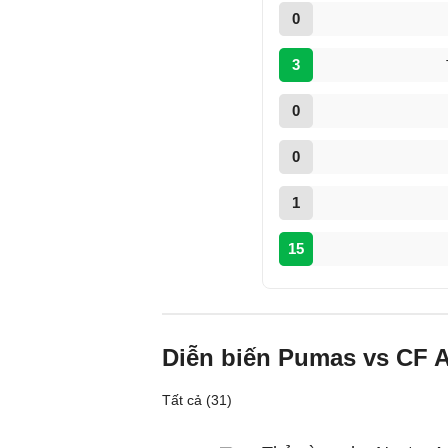
0
3
0
0
1
15
Diễn biến Pumas vs CF 
Tất cả (31)