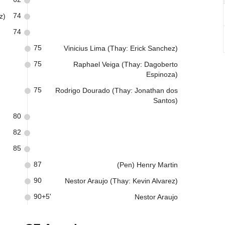
74
z)
74
75
Vinicius Lima (Thay: Erick Sanchez)
75
Raphael Veiga (Thay: Dagoberto
Espinoza)
75
Rodrigo Dourado (Thay: Jonathan dos
Santos)
80
82
85
87
(Pen) Henry Martin
90
Nestor Araujo (Thay: Kevin Alvarez)
90+5'
Nestor Araujo