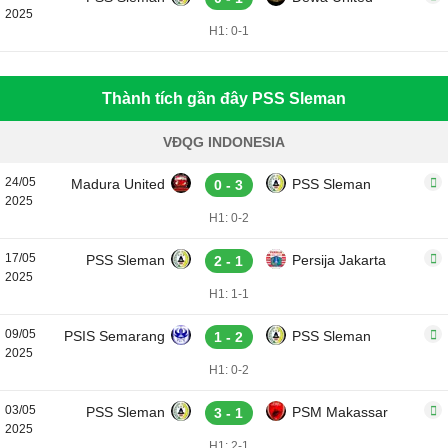
2025
H1: 0-1
Thành tích gần đây PSS Sleman
VĐQG INDONESIA
24/05
Madura United
PSS Sleman
0 - 3
2025
H1: 0-2
17/05
PSS Sleman
Persija Jakarta
2 - 1
2025
H1: 1-1
09/05
PSIS Semarang
PSS Sleman
1 - 2
2025
H1: 0-2
03/05
PSS Sleman
PSM Makassar
3 - 1
2025
H1: 2-1