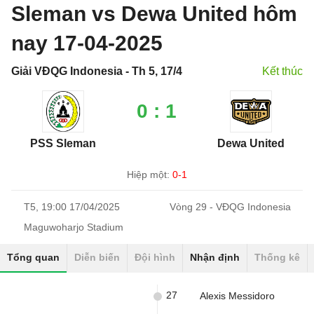
Sleman vs Dewa United hôm
nay 17-04-2025
Giải VĐQG Indonesia - Th 5, 17/4
Kết thúc
0 : 1
PSS Sleman
Dewa United
Hiệp một:
0-1
T5, 19:00 17/04/2025
Vòng 29 - VĐQG Indonesia
Maguwoharjo Stadium
Tổng quan
Diễn biến
Đội hình
Nhận định
Thống kê
27
Alexis Messidoro