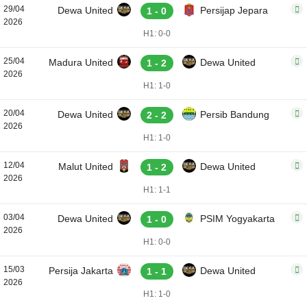
29/04
Dewa United
Persijap Jepara
1 - 0
2026
H1: 0-0
25/04
Madura United
Dewa United
1 - 2
2026
H1: 1-0
20/04
Dewa United
Persib Bandung
2 - 2
2026
H1: 1-0
12/04
Malut United
Dewa United
1 - 2
2026
H1: 1-1
03/04
Dewa United
PSIM Yogyakarta
1 - 0
2026
H1: 0-0
15/03
Persija Jakarta
Dewa United
1 - 1
2026
H1: 1-0