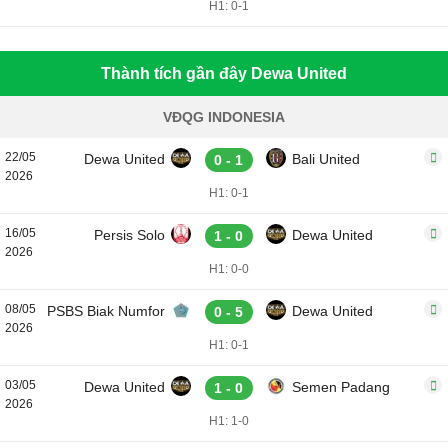
H1: 0-1
Thành tích gần đây Dewa United
VĐQG INDONESIA
22/05
Dewa United
Bali United
0 - 1
2026
H1: 0-1
16/05
Persis Solo
Dewa United
1 - 0
2026
H1: 0-0
08/05
PSBS Biak Numfor
Dewa United
0 - 5
2026
H1: 0-1
03/05
Dewa United
Semen Padang
1 - 0
2026
H1: 1-0