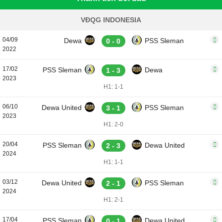
VĐQG INDONESIA
04/09
Dewa
PSS Sleman
0 - 0
2022
17/02
PSS Sleman
Dewa
1 - 3
2023
H1: 1-1
06/10
Dewa United
PSS Sleman
3 - 1
2023
H1: 2-0
20/04
PSS Sleman
Dewa United
2 - 3
2024
H1: 1-1
03/12
Dewa United
PSS Sleman
2 - 1
2024
H1: 2-1
17/04
PSS Sleman
Dewa United
0 - 1