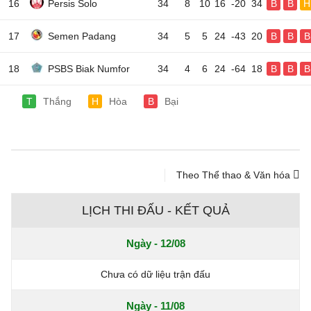
16
Persis Solo
34
8
10
16
-20
34
B
B
H
17
Semen Padang
34
5
5
24
-43
20
B
B
B
18
PSBS Biak Numfor
34
4
6
24
-64
18
B
B
B
T
Thắng
H
Hòa
B
Bại
Theo Thể thao & Văn hóa
LỊCH THI ĐẤU - KẾT QUẢ
Ngày - 12/08
Chưa có dữ liệu trận đấu
Ngày - 11/08