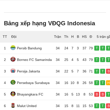
Bảng xếp hạng VĐQG Indonesia
TT
Đội
5 trận g
1
Persib Bandung
34
24
7
3
37
79
T
T
T
2
Borneo FC Samarinda
34
25
4
5
43
79
T
T
T
3
Persija Jakarta
34
22
5
7
36
71
T
T
B
4
Persebaya Surabaya
34
16
10
8
26
58
T
T
H
5
Bhayangkara FC
34
16
5
13
8
53
B
B
T
6
Malut United
34
15
8
11
15
53
T
T
B