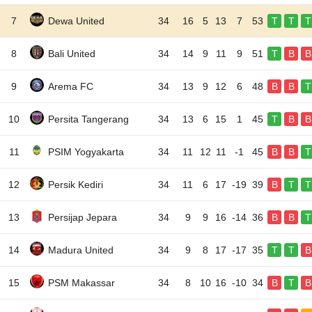
7
Dewa United
34
16
5
13
7
53
T
T
T
8
Bali United
34
14
9
11
9
51
T
B
B
9
Arema FC
34
13
9
12
6
48
B
B
T
10
Persita Tangerang
34
13
6
15
1
45
T
B
B
11
PSIM Yogyakarta
34
11
12
11
-1
45
B
B
T
12
Persik Kediri
34
11
6
17
-19
39
B
T
T
13
Persijap Jepara
34
9
9
16
-14
36
B
B
T
14
Madura United
34
9
8
17
-17
35
T
T
B
15
PSM Makassar
34
8
10
16
-10
34
B
T
B