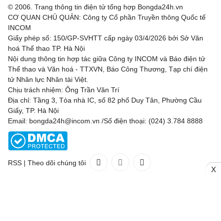
© 2006. Trang thông tin điện tử tổng hợp Bongda24h.vn
CƠ QUAN CHỦ QUẢN: Công ty Cổ phần Truyền thông Quốc tế
INCOM
Giấy phép số: 150/GP-SVHTT cấp ngày 03/4/2026 bởi Sở Văn
hoá Thể thao TP. Hà Nội
Nội dung thông tin hợp tác giữa Công ty INCOM và Báo điện tử
Thể thao và Văn hoá - TTXVN, Báo Công Thương, Tạp chí điện
tử Nhân lực Nhân tài Việt.
Chịu trách nhiệm: Ông Trần Văn Trí
Địa chỉ: Tầng 3, Tòa nhà IC, số 82 phố Duy Tân, Phường Cầu
Giấy, TP. Hà Nội
Email: bongda24h@incom.vn /Số điện thoại: (024) 3.784 8888
RSS
|
Theo dõi chúng tôi
X
Liên hệ
Quảng cáo
(024) 3.784 8888
Toàn bộ bản quyền thuộc
Bongda24h.vn