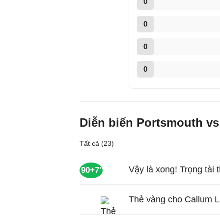
0
0
0
0
Diễn biến Portsmouth vs 
Tất cả (23)
Vậy là xong! Trọng tài t
90+7'
Thẻ vàng cho Callum L