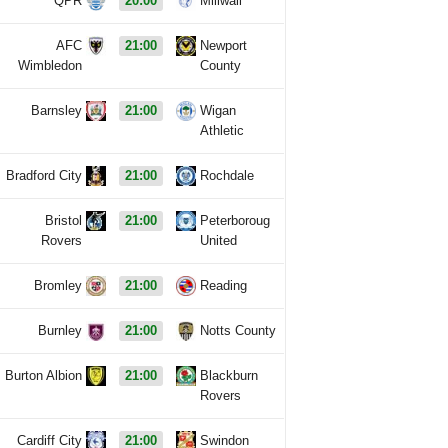
QPR
20:00
Millwall
AFC
21:00
Newport
Wimbledon
County
Barnsley
21:00
Wigan
Athletic
Bradford City
21:00
Rochdale
Bristol
21:00
Peterboroug
Rovers
United
Bromley
21:00
Reading
Burnley
21:00
Notts County
Burton Albion
21:00
Blackburn
Rovers
Cardiff City
21:00
Swindon