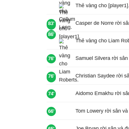
Thẻ vàng cho [player1]
Casper de Norre rời sâ
83'
86'
86'
Thẻ vàng cho Liam Rob
Samuel Silvera rời sân
76'
Christian Saydee rời s
76'
81'
Aidomo Emakhu rời sâ
74'
Tom Lowery rời sân và 
66'
Joe Bryan rời sân và đ
65'