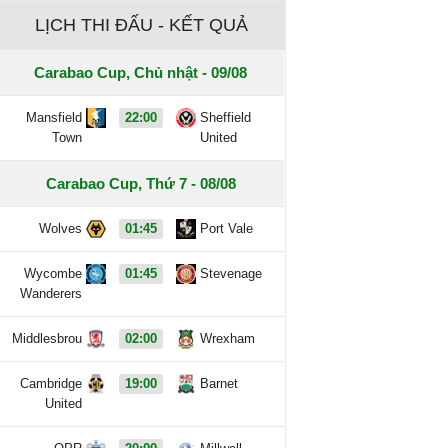
LỊCH THI ĐẤU - KẾT QUẢ
Carabao Cup, Chủ nhật - 09/08
Mansfield
22:00
Sheffield
Town
United
Carabao Cup, Thứ 7 - 08/08
Wolves
01:45
Port Vale
Wycombe
01:45
Stevenage
Wanderers
Middlesbrou
02:00
Wrexham
Cambridge
19:00
Barnet
United