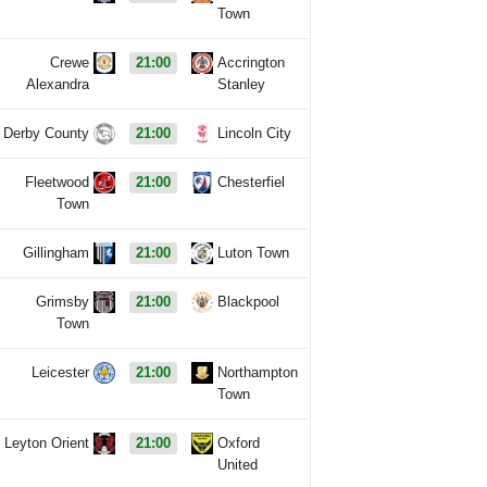
Town
Crewe
21:00
Accrington
Alexandra
Stanley
Derby County
21:00
Lincoln City
Fleetwood
21:00
Chesterfiel
Town
Gillingham
21:00
Luton Town
Grimsby
21:00
Blackpool
Town
Leicester
21:00
Northampton
Town
Leyton Orient
21:00
Oxford
United