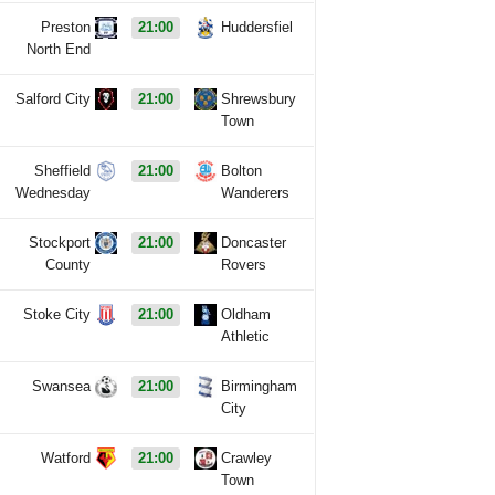
Preston
21:00
Huddersfiel
North End
Salford City
21:00
Shrewsbury
Town
Sheffield
21:00
Bolton
Wednesday
Wanderers
Stockport
21:00
Doncaster
County
Rovers
Stoke City
21:00
Oldham
Athletic
Swansea
21:00
Birmingham
City
Watford
21:00
Crawley
Town