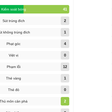
41
Kiểm soát bóng
2
Sút trúng đích
1
út không trúng đích
4
Phạt góc
0
Việt vị
12
Phạm lỗi
1
Thẻ vàng
0
Thẻ đỏ
2
Thủ môn cản phá