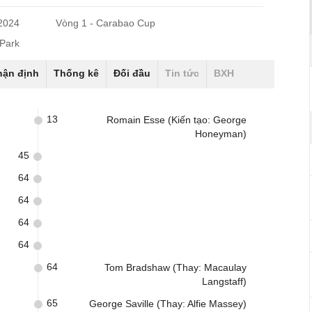
/2024
Vòng 1 - Carabao Cup
 Park
hận định
Thống kê
Đối đầu
Tin tức
BXH
13
Romain Esse (Kiến tạo: George
Honeyman)
45
64
64
64
64
64
Tom Bradshaw (Thay: Macaulay
Langstaff)
65
George Saville (Thay: Alfie Massey)