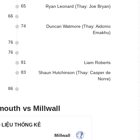
65
Ryan Leonard (Thay: Joe Bryan)
66
74
Duncan Watmore (Thay: Aidomo
Emakhu)
76
76
81
Liam Roberts
83
Shaun Hutchinson (Thay: Casper de
Norre)
86
mouth vs Millwall
 LIỆU THỐNG KÊ
Millwall