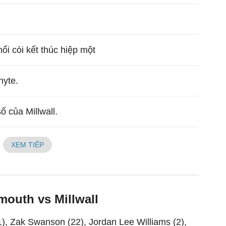
thổi còi kết thúc hiệp một
hyte.
ố của Millwall.
XEM TIẾP
mouth vs Millwall
(1), Zak Swanson (22), Jordan Lee Williams (2),