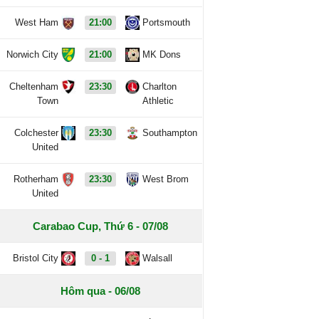
West Ham
21:00
Portsmouth
Norwich City
21:00
MK Dons
Cheltenham
23:30
Charlton
Town
Athletic
Colchester
23:30
Southampton
United
Rotherham
23:30
West Brom
United
Carabao Cup, Thứ 6 - 07/08
Bristol City
0 - 1
Walsall
Hôm qua - 06/08