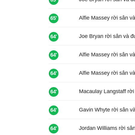
Alfie Massey rời sân v
65'
Joe Bryan rời sân và đ
64'
Alfie Massey rời sân v
64'
Alfie Massey rời sân và
64'
Macaulay Langstaff rờ
64'
Gavin Whyte rời sân và
64'
Jordan Williams rời sâ
64'