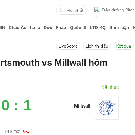
Trên đường Pitch
Mới nhất
BN
Châu Âu
Italia
Đức
Pháp
Quốc tế
LTĐ-KQ
Bình luận
LiveScore
Lịch thi đấu
Kết quả
ortsmouth vs Millwall hôm
Kết thúc
0 : 1
Millwall
Hiệp một:
0-1