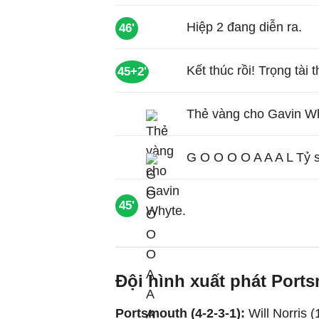
Hiệp 2 đang diễn ra.
46'
Kết thúc rồi! Trọng tài 
45+2'
Thẻ vàng cho Gavin W
G O O O O A A A L Tỷ s
45'
Đội hình xuất phát Ports
Portsmouth (4-2-3-1):
Will Norris 