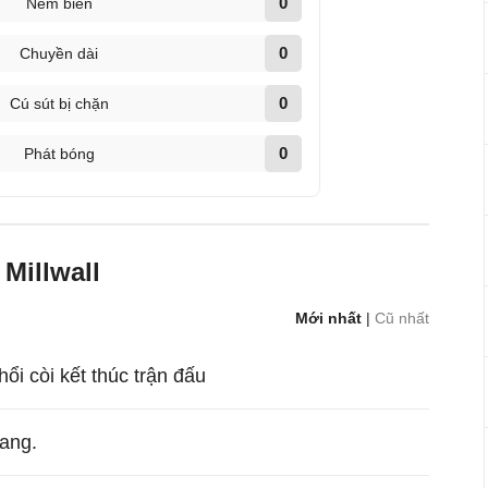
0
Ném biên
0
Chuyền dài
0
Cú sút bị chặn
0
Phát bóng
Millwall
Mới nhất
|
Cũ nhất
hổi còi kết thúc trận đấu
ang.