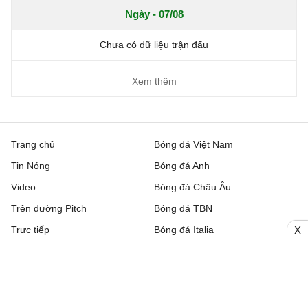
Ngày - 07/08
Chưa có dữ liệu trận đấu
Xem thêm
Trang chủ
Bóng đá Việt Nam
Tin Nóng
Bóng đá Anh
Video
Bóng đá Châu Âu
Trên đường Pitch
Bóng đá TBN
Trực tiếp
Bóng đá Italia
X
Bình luận
Lịch thi đấu bóng đá hôm nay
Nhận định bóng đá
Kết quả bóng đá
Chuyển nhượng
Bảng xếp hạng