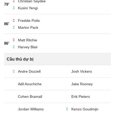
Christian Saydee
79’
Kusini Yengi
Freddie Potts
86’
Marlon Pack
Matt Ritchie
86’
Harvey Blair
Cầu thủ dự bị
Andre Dozzell
Josh Vickers
Adil Aouchiche
Jake Rooney
Cohen Bramall
Erik Pieters
Jordan Williams
Kenzo Goudmijn