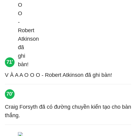
71'
V À A A O O O - Robert Atkinson đã ghi bàn!
70'
Craig Forsyth đã có đường chuyền kiến tạo cho bàn
thắng.