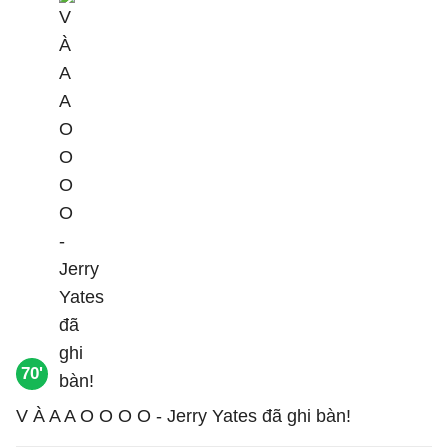
70'
V À A A O O O O - Jerry Yates đã ghi bàn!