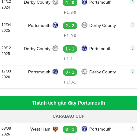
14/12
Derby County
Portsmouth
4 - 0
2024
H1: 3-0
12/04
Portsmouth
Derby County
2 - 2
2025
H1: 0-0
20/12
Derby County
Portsmouth
1 - 1
2025
H1: 1-1
17/03
Portsmouth
Derby County
0 - 1
2026
H1: 0-1
Thành tích gần đây Portsmouth
CARABAO CUP
08/08
West Ham
Portsmouth
3 - 1
2026