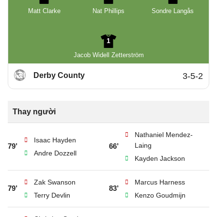
Matt Clarke
Nat Phillips
Sondre Langås
1
Jacob Widell Zetterström
Derby County
3-5-2
Thay người
Nathaniel Mendez-
Isaac Hayden
Laing
79’
66’
Andre Dozzell
Kayden Jackson
Zak Swanson
Marcus Harness
79’
83’
Terry Devlin
Kenzo Goudmijn