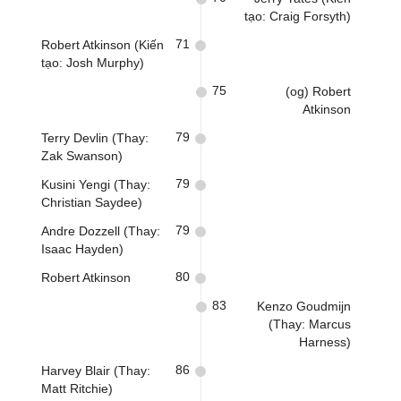
tạo: Craig Forsyth)
71
Robert Atkinson (Kiến
tạo: Josh Murphy)
75
(og) Robert
Atkinson
79
Terry Devlin (Thay:
Zak Swanson)
79
Kusini Yengi (Thay:
Christian Saydee)
79
Andre Dozzell (Thay:
Isaac Hayden)
80
Robert Atkinson
83
Kenzo Goudmijn
(Thay: Marcus
Harness)
86
Harvey Blair (Thay:
Matt Ritchie)