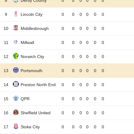
8
Derby County
0
0
0
0
0
0
9
Lincoln City
0
0
0
0
0
0
10
Middlesbrough
0
0
0
0
0
0
11
Millwall
0
0
0
0
0
0
12
Norwich City
0
0
0
0
0
0
13
Portsmouth
0
0
0
0
0
0
14
Preston North End
0
0
0
0
0
0
15
QPR
0
0
0
0
0
0
16
Sheffield United
0
0
0
0
0
0
17
Stoke City
0
0
0
0
0
0