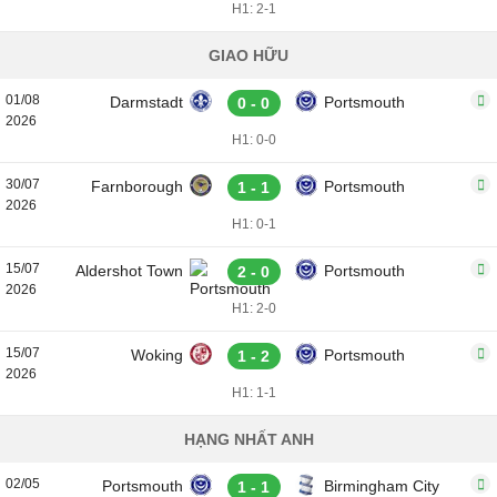
H1: 2-1
GIAO HỮU
01/08
Darmstadt
Portsmouth
0 - 0
2026
H1: 0-0
30/07
Farnborough
Portsmouth
1 - 1
2026
H1: 0-1
15/07
Aldershot Town
Portsmouth
2 - 0
2026
H1: 2-0
15/07
Woking
Portsmouth
1 - 2
2026
H1: 1-1
HẠNG NHẤT ANH
02/05
Portsmouth
Birmingham City
1 - 1