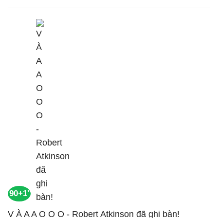
90+1'
V À A A O O O - Robert Atkinson đã ghi bàn!