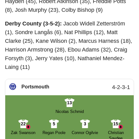
Hayden (45), Robert Atkinson (35), Freddie Potts
(8), Josh Murphy (23), Colby Bishop (9)
Derby County (3-5-2):
Jacob Widell Zetterström
(1), Sondre Langås (6), Nat Phillips (12), Matt
Clarke (25), Kane Wilson (2), Marcus Harness (18),
Harrison Armstrong (28), Ebou Adams (32), Craig
Forsyth (3), Jerry Yates (10), Nathaniel Mendez-
Laing (11)
Portsmouth
4-2-3-1
13
Nicolas Schmid
22
5
3
15
Zak Swanson
Regan Poole
Connor Ogilvie
Christian
Saydee