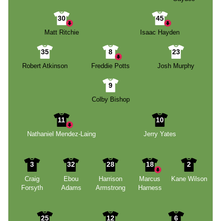
30
45
Matt Ritchie
Isaac Hayden
35
8
23
Robert Atkinson
Freddie Potts
Josh Murphy
9
Colby Bishop
11
10
Nathaniel Mendez-Laing
Jerry Yates
3
32
28
18
2
Craig
Ebou
Harrison
Marcus
Kane Wilson
Forsyth
Adams
Armstrong
Harness
25
12
6