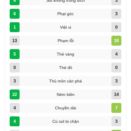
6
3
Sút không trúng đích
6
3
Phạt góc
1
0
Việt vị
13
18
Phạm lỗi
5
4
Thẻ vàng
0
0
Thẻ đỏ
3
3
Thủ môn cản phá
22
14
Ném biên
4
7
Chuyền dài
4
3
Cú sút bị chặn