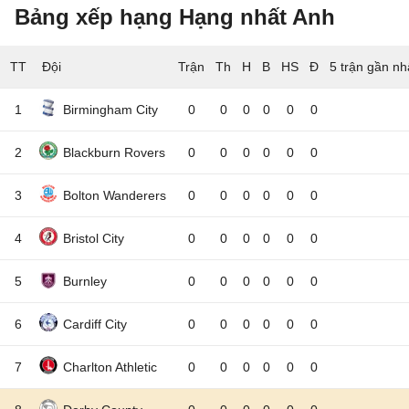
Bảng xếp hạng Hạng nhất Anh
TT
Đội
5 trận gần nh
1
Birmingham City
0
0
0
0
0
0
2
Blackburn Rovers
0
0
0
0
0
0
3
Bolton Wanderers
0
0
0
0
0
0
4
Bristol City
0
0
0
0
0
0
5
Burnley
0
0
0
0
0
0
6
Cardiff City
0
0
0
0
0
0
7
Charlton Athletic
0
0
0
0
0
0