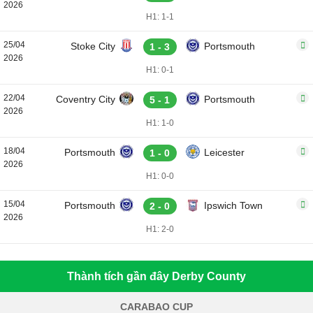
2026
H1: 1-1
25/04
Stoke City
Portsmouth
1 - 3
2026
H1: 0-1
22/04
Coventry City
Portsmouth
5 - 1
2026
H1: 1-0
18/04
Portsmouth
Leicester
1 - 0
2026
H1: 0-0
15/04
Portsmouth
Ipswich Town
2 - 0
2026
H1: 2-0
Thành tích gần đây Derby County
CARABAO CUP