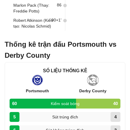
86
Marlon Pack (Thay:
Freddie Potts)
90+1'
Robert Atkinson (Kiến
tạo: Nicolas Schmid)
Thống kê trận đấu Portsmouth vs
Derby County
SỐ LIỆU THỐNG KÊ
Portsmouth
Derby County
60
40
Kiểm soát bóng
5
4
Sút trúng đích