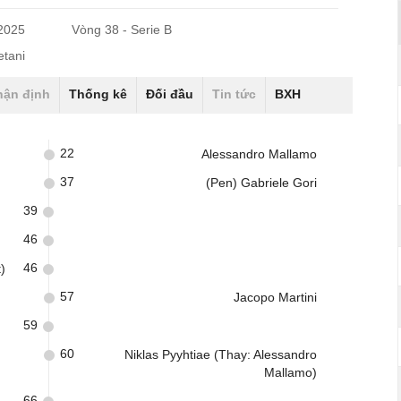
/2025
Vòng 38 - Serie B
tani
hận định
Thống kê
Đối đầu
Tin tức
BXH
22
Alessandro Mallamo
37
(Pen) Gabriele Gori
39
46
46
)
57
Jacopo Martini
59
60
Niklas Pyyhtiae (Thay: Alessandro
Mallamo)
66