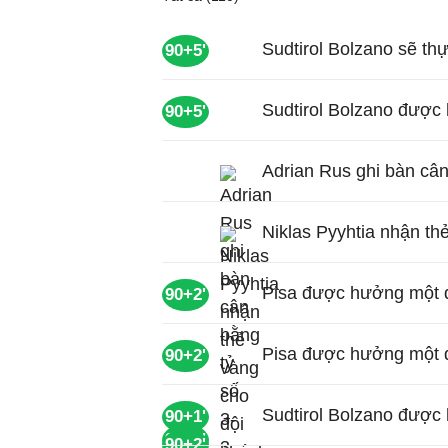
Sudtirol Bolzano sẽ th
90+5'
Sudtirol Bolzano được
90+5'
Adrian Rus ghi bàn cân
Niklas Pyyhtia nhận th
Pisa được hưởng một qu
90+2'
Pisa được hưởng một q
90+2'
Sudtirol Bolzano được 
90+1'
90+3'
90+2'