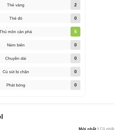
2
Thẻ vàng
0
Thẻ đỏ
5
Thủ môn cản phá
0
Ném biên
0
Chuyền dài
0
Cú sút bị chặn
0
Phát bóng
l
Mới nhất
|
Cũ nhất