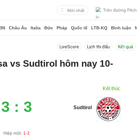
Trên đường Pitch
Mới nhất
BN
Châu Âu
Italia
Đức
Pháp
Quốc tế
LTĐ-KQ
Bình luận
LiveScore
Lịch thi đấu
Kết quả
sa vs Sudtirol hôm nay 10-
Kết thúc
3 : 3
Sudtirol
Hiệp một:
1-2