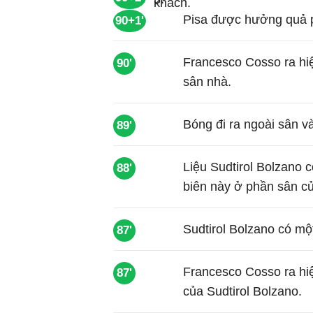
Pisa được hưởng quả p
90+1'
Francesco Cosso ra hi
90'
sân nhà.
Bóng đi ra ngoài sân 
89'
Liệu Sudtirol Bolzano 
88'
biên này ở phần sân c
Sudtirol Bolzano có mộ
87'
Francesco Cosso ra hi
87'
của Sudtirol Bolzano.