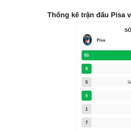
Thống kê trận đấu Pisa v
SỐ
Pisa
65
8
5
S
5
1
7