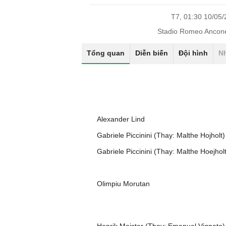
T7, 01:30 10/05
Stadio Romeo Ancone
Tổng quan
Diễn biến
Đội hình
N
Alexander Lind
Gabriele Piccinini (Thay: Malthe Hojholt)
Gabriele Piccinini (Thay: Malthe Hoejholt
Olimpiu Morutan