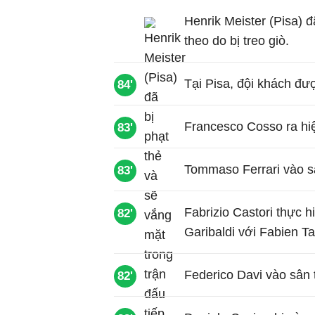
Henrik Meister (Pisa) đ
theo do bị treo giò.
Tại Pisa, đội khách đ
84'
Francesco Cosso ra hi
83'
Tommaso Ferrari vào sâ
83'
Fabrizio Castori thực h
82'
Garibaldi với Fabien Ta
Federico Davi vào sân 
82'