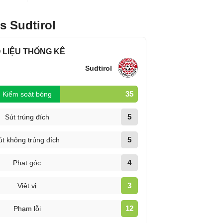
s Sudtirol
 LIỆU THỐNG KÊ
Sudtirol
35
Kiểm soát bóng
5
Sút trúng đích
5
út không trúng đích
4
Phạt góc
3
Việt vị
12
Phạm lỗi