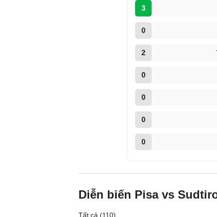
3
0
2
0
0
0
0
Diễn biến Pisa vs Sudtiro
Tất cả (110)