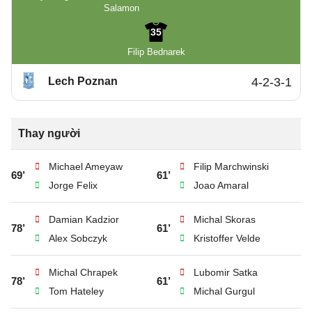
Salamon
35
Filip Bednarek
Lech Poznan
4-2-3-1
Thay người
Michael Ameyaw
Filip Marchwinski
69’
61’
Jorge Felix
Joao Amaral
Damian Kadzior
Michal Skoras
78’
61’
Alex Sobczyk
Kristoffer Velde
Michal Chrapek
Lubomir Satka
78’
61’
Tom Hateley
Michal Gurgul