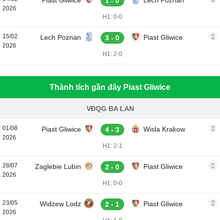
Piast Gliwice
Lech Poznan
1 - 0
2026
H1: 0-0
15/02
Lech Poznan
Piast Gliwice
3 - 0
2026
H1: 2-0
Thành tích gần đây Piast Gliwice
VĐQG BA LAN
01/08
Piast Gliwice
Wisla Krakow
4 - 3
2026
H1: 2-1
28/07
Zaglebie Lubin
Piast Gliwice
2 - 0
2026
H1: 0-0
23/05
Widzew Lodz
Piast Gliwice
2 - 1
2026