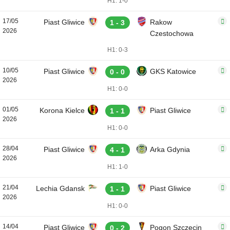
H1: 1-0
17/05
Piast Gliwice
Rakow
1 - 3
2026
Czestochowa
H1: 0-3
10/05
Piast Gliwice
GKS Katowice
0 - 0
2026
H1: 0-0
01/05
Korona Kielce
Piast Gliwice
1 - 1
2026
H1: 0-0
28/04
Piast Gliwice
Arka Gdynia
4 - 1
2026
H1: 1-0
21/04
Lechia Gdansk
Piast Gliwice
1 - 1
2026
H1: 0-0
14/04
Piast Gliwice
Pogon Szczecin
0 - 2