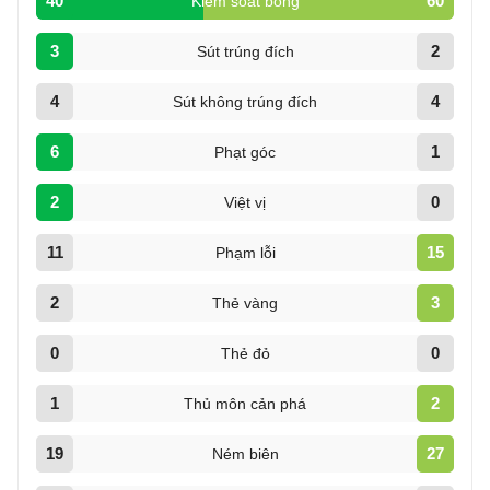
40
60
Kiểm soát bóng
3
2
Sút trúng đích
4
4
Sút không trúng đích
6
1
Phạt góc
2
0
Việt vị
11
15
Phạm lỗi
2
3
Thẻ vàng
0
0
Thẻ đỏ
1
2
Thủ môn cản phá
19
27
Ném biên