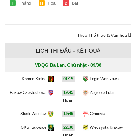
T
Thắng
H
Hòa
B
Bại
Theo Thể thao & Văn hóa
LỊCH THI ĐẤU - KẾT QUẢ
VĐQG Ba Lan, Chủ nhật - 09/08
Korona Kielce
01:15
Legia Warszawa
Rakow Czestochowa
19:45
Zaglebie Lubin
Hoãn
Slask Wroclaw
19:45
Cracovia
GKS Katowice
22:30
Wieczysta Krakow
Hoãn