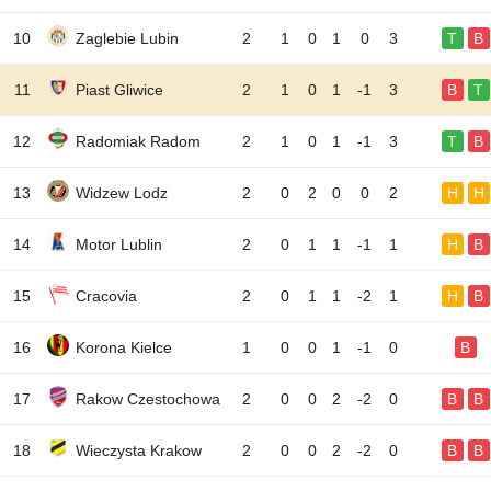
10
Zaglebie Lubin
2
1
0
1
0
3
T
B
11
Piast Gliwice
2
1
0
1
-1
3
B
T
12
Radomiak Radom
2
1
0
1
-1
3
T
B
13
Widzew Lodz
2
0
2
0
0
2
H
H
14
Motor Lublin
2
0
1
1
-1
1
H
B
15
Cracovia
2
0
1
1
-2
1
H
B
16
Korona Kielce
1
0
0
1
-1
0
B
17
Rakow Czestochowa
2
0
0
2
-2
0
B
B
18
Wieczysta Krakow
2
0
0
2
-2
0
B
B