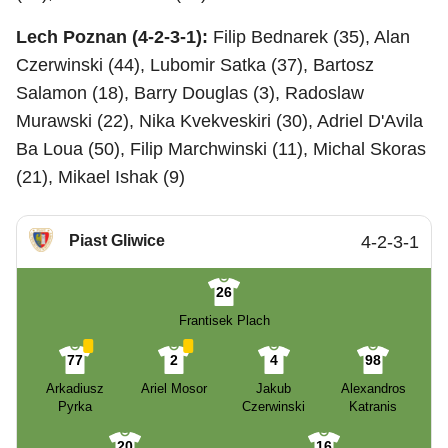
Lech Poznan (4-2-3-1):
Filip Bednarek (35), Alan
Czerwinski (44), Lubomir Satka (37), Bartosz
Salamon (18), Barry Douglas (3), Radoslaw
Murawski (22), Nika Kvekveskiri (30), Adriel D'Avila
Ba Loua (50), Filip Marchwinski (11), Michal Skoras
(21), Mikael Ishak (9)
Piast Gliwice
4-2-3-1
26
Frantisek Plach
77
2
4
98
Arkadiusz
Ariel Mosor
Jakub
Alexandros
Pyrka
Czerwinski
Katranis
20
16