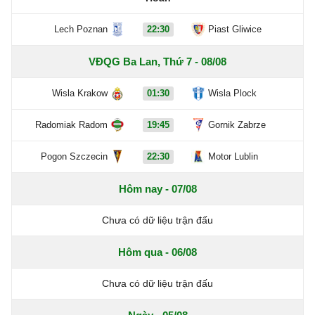
Lech Poznan
22:30
Piast Gliwice
VĐQG Ba Lan, Thứ 7 - 08/08
Wisla Krakow
01:30
Wisla Plock
Radomiak Radom
19:45
Gornik Zabrze
Pogon Szczecin
22:30
Motor Lublin
Hôm nay - 07/08
Chưa có dữ liệu trận đấu
Hôm qua - 06/08
Chưa có dữ liệu trận đấu