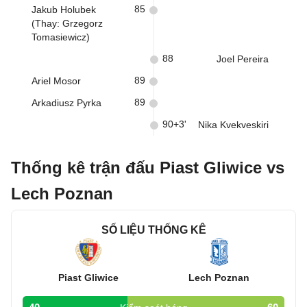
85
Jakub Holubek
(Thay: Grzegorz
Tomasiewicz)
88
Joel Pereira
89
Ariel Mosor
89
Arkadiusz Pyrka
90+3'
Nika Kvekveskiri
Thống kê trận đấu Piast Gliwice vs
Lech Poznan
SỐ LIỆU THỐNG KÊ
Piast Gliwice
Lech Poznan