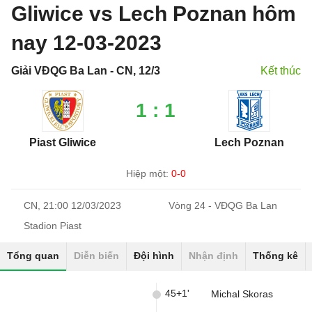
Gliwice vs Lech Poznan hôm
nay 12-03-2023
Giải VĐQG Ba Lan - CN, 12/3
Kết thúc
1 : 1
Piast Gliwice
Lech Poznan
Hiệp một:
0-0
CN, 21:00 12/03/2023
Vòng 24 - VĐQG Ba Lan
Stadion Piast
Tổng quan
Diễn biến
Đội hình
Nhận định
Thống kê
45+1'
Michal Skoras