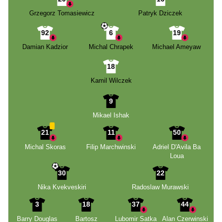
Grzegorz Tomasiewicz
Patryk Dziczek
92
6
19
Damian Kadzior
Michal Chrapek
Michael Ameyaw
18
Kamil Wilczek
9
Mikael Ishak
21
11
50
Michal Skoras
Filip Marchwinski
Adriel D'Avila Ba
Loua
30
22
Nika Kvekveskiri
Radoslaw Murawski
3
18
37
44
Barry Douglas
Bartosz
Lubomir Satka
Alan Czerwinski