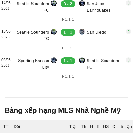
14/05
Seattle Sounders
San Jose
3 - 2
2026
FC
Earthquakes
H1: 1-1
10/05
Seattle Sounders
San Diego
1 - 1
2026
FC
H1: 0-1
03/05
Sporting Kansas
Seattle Sounders
1 - 1
2026
City
FC
H1: 1-1
Bảng xếp hạng MLS Nhà Nghề Mỹ
TT
Đội
5 trận