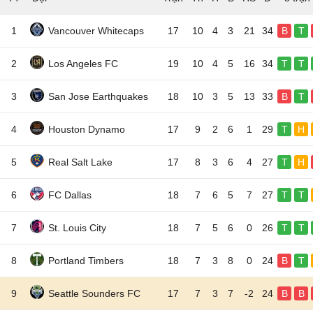
1
Vancouver Whitecaps
17
10
4
3
21
34
B
T
2
Los Angeles FC
19
10
4
5
16
34
T
T
3
San Jose Earthquakes
18
10
3
5
13
33
B
T
4
Houston Dynamo
17
9
2
6
1
29
T
H
5
Real Salt Lake
17
8
3
6
4
27
T
H
6
FC Dallas
18
7
6
5
7
27
T
T
7
St. Louis City
18
7
5
6
0
26
T
T
8
Portland Timbers
18
7
3
8
0
24
B
T
9
Seattle Sounders FC
17
7
3
7
-2
24
B
B