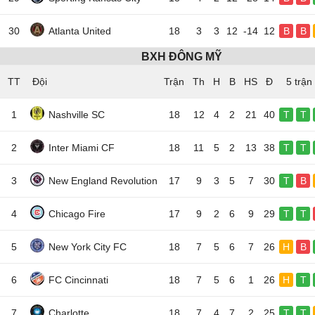
30
Atlanta United
18
3
3
12
-14
12
B
B
BXH ĐÔNG MỸ
TT
Đội
5 trận
1
Nashville SC
18
12
4
2
21
40
T
T
2
Inter Miami CF
18
11
5
2
13
38
T
T
3
New England Revolution
17
9
3
5
7
30
T
B
4
Chicago Fire
17
9
2
6
9
29
T
T
5
New York City FC
18
7
5
6
7
26
H
B
6
FC Cincinnati
18
7
5
6
1
26
H
T
7
Charlotte
18
7
4
7
2
25
T
T