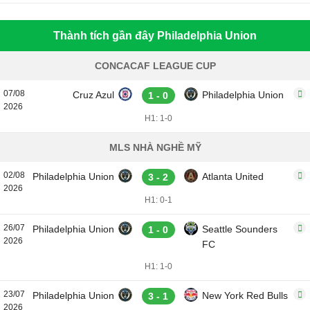
Thành tích gần đây Philadelphia Union
CONCACAF LEAGUE CUP
07/08
Cruz Azul
Philadelphia Union
1 - 0
2026
H1: 1-0
MLS NHÀ NGHỀ MỸ
02/08
Philadelphia Union
Atlanta United
3 - 2
2026
H1: 0-1
26/07
Philadelphia Union
Seattle Sounders
1 - 0
2026
FC
H1: 1-0
23/07
Philadelphia Union
New York Red Bulls
3 - 1
2026