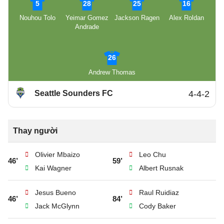
5
28
25
16
Nouhou Tolo
Yeimar Gomez
Jackson Ragen
Alex Roldan
Andrade
26
Andrew Thomas
Seattle Sounders FC
4-4-2
Thay người
Olivier Mbaizo
Leo Chu
46’
59’
Kai Wagner
Albert Rusnak
Jesus Bueno
Raul Ruidiaz
46’
84’
Jack McGlynn
Cody Baker