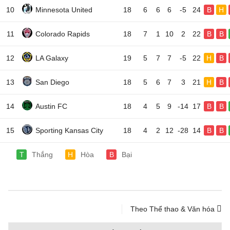
10
Minnesota United
18
6
6
6
-5
24
B
H
11
Colorado Rapids
18
7
1
10
2
22
B
B
12
LA Galaxy
19
5
7
7
-5
22
H
B
13
San Diego
18
5
6
7
3
21
H
B
14
Austin FC
18
4
5
9
-14
17
B
B
15
Sporting Kansas City
18
4
2
12
-28
14
B
B
T
Thắng
H
Hòa
B
Bại
Theo Thể thao & Văn hóa