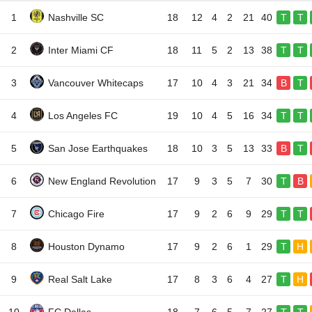
1
Nashville SC
18
12
4
2
21
40
T
T
2
Inter Miami CF
18
11
5
2
13
38
T
T
3
Vancouver Whitecaps
17
10
4
3
21
34
B
T
4
Los Angeles FC
19
10
4
5
16
34
T
T
5
San Jose Earthquakes
18
10
3
5
13
33
B
T
6
New England Revolution
17
9
3
5
7
30
T
B
7
Chicago Fire
17
9
2
6
9
29
T
T
8
Houston Dynamo
17
9
2
6
1
29
T
H
9
Real Salt Lake
17
8
3
6
4
27
T
H