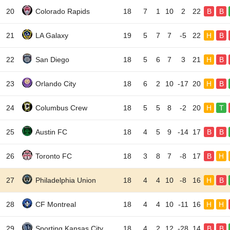
20
Colorado Rapids
18
7
1
10
2
22
B
B
21
LA Galaxy
19
5
7
7
-5
22
H
B
22
San Diego
18
5
6
7
3
21
H
B
23
Orlando City
18
6
2
10
-17
20
H
B
24
Columbus Crew
18
5
5
8
-2
20
H
T
25
Austin FC
18
4
5
9
-14
17
B
B
26
Toronto FC
18
3
8
7
-8
17
B
H
27
Philadelphia Union
18
4
4
10
-8
16
H
B
28
CF Montreal
18
4
4
10
-11
16
H
H
29
Sporting Kansas City
18
4
2
12
-28
14
B
B