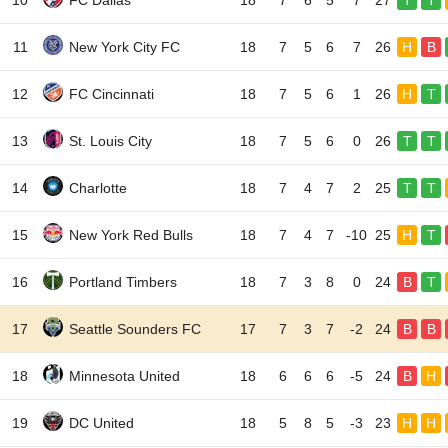
10
FC Dallas
18
7
6
5
7
27
T
T
11
New York City FC
18
7
5
6
7
26
H
B
12
FC Cincinnati
18
7
5
6
1
26
H
T
13
St. Louis City
18
7
5
6
0
26
T
T
14
Charlotte
18
7
4
7
2
25
T
T
15
New York Red Bulls
18
7
4
7
-10
25
H
T
16
Portland Timbers
18
7
3
8
0
24
B
T
17
Seattle Sounders FC
17
7
3
7
-2
24
B
B
18
Minnesota United
18
6
6
6
-5
24
B
H
19
DC United
18
5
8
5
-3
23
H
H