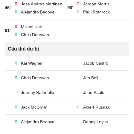
Jose Andres Martinez
Jordan Morris
46’
90’
Alejandro Bedoya
Paul Rothrock
Mikael Uhre
81’
Chris Donovan
Cầu thủ dự bị
Kai Wagner
Jacob Castro
Chris Donovan
Jon Bell
Jeremy Rafanello
Joao Paulo
Jack McGlynn
Albert Rusnak
Alejandro Bedoya
Danny Leyva