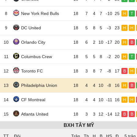
8
New York Red Bulls
18
7
4
7
-10
25
H
T
9
DC United
18
5
8
5
-3
23
H
H
10
Orlando City
18
6
2
10
-17
20
H
B
11
Columbus Crew
18
5
5
8
-2
20
H
T
12
Toronto FC
18
3
8
7
-8
17
B
H
13
Philadelphia Union
18
4
4
10
-8
16
H
B
14
CF Montreal
18
4
4
10
-11
16
H
H
15
Atlanta United
18
3
3
12
-14
12
B
B
BXH TÂY MỸ
TT
Đội
5 trận