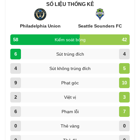
SỐ LIỆU THỐNG KÊ
Philadelphia Union
Seattle Sounders FC
58
42
Kiểm soát bóng
6
4
Sút trúng đích
4
5
Sút không trúng đích
9
10
Phạt góc
2
3
Việt vị
6
7
Phạm lỗi
0
0
Thẻ vàng