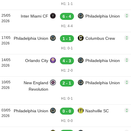
H1: 1-1
25/05
Inter Miami CF
Philadelphia Union
6 - 4
2026
H1: 4-4
17/05
Philadelphia Union
Columbus Crew
1 - 1
2026
H1: 0-1
14/05
Orlando City
Philadelphia Union
4 - 3
2026
H1: 2-0
10/05
New England
Philadelphia Union
2 - 1
2026
Revolution
H1: 0-1
03/05
Philadelphia Union
Nashville SC
0 - 0
2026
H1: 0-0