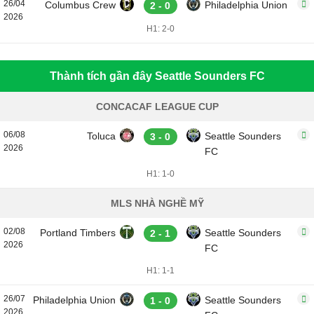
26/04
Columbus Crew
Philadelphia Union
2 - 0
2026
H1: 2-0
Thành tích gần đây Seattle Sounders FC
CONCACAF LEAGUE CUP
06/08
Toluca
Seattle Sounders
3 - 0
2026
FC
H1: 1-0
MLS NHÀ NGHỀ MỸ
02/08
Portland Timbers
Seattle Sounders
2 - 1
2026
FC
H1: 1-1
26/07
Philadelphia Union
Seattle Sounders
1 - 0
2026