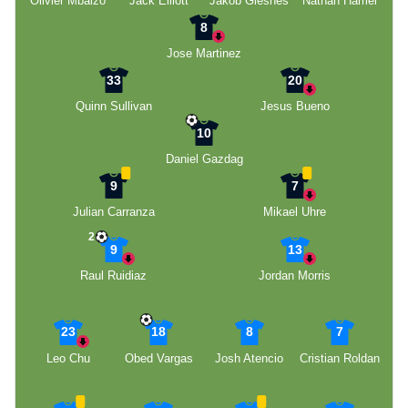
Olivier Mbaizo
Jack Elliott
Jakob Glesnes
Nathan Harriel
8
Jose Martinez
33
20
Quinn Sullivan
Jesus Bueno
10
Daniel Gazdag
9
7
Julian Carranza
Mikael Uhre
2
9
13
Raul Ruidiaz
Jordan Morris
23
18
8
7
Leo Chu
Obed Vargas
Josh Atencio
Cristian Roldan