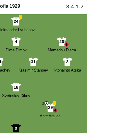
ofia 1929
3-4-1-2
24
leksandar Lyubenov
4
26
Dime Dimov
Mamadou Diarra
4
31
3
rachev
Krasimir Stanoev
Ntonalnto Atska
18
Svetoslav Dikov
2
29
Ante Aralica
9