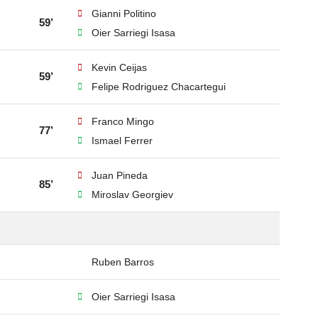
Gianni Politino
59’
Oier Sarriegi Isasa
Kevin Ceijas
59’
Felipe Rodriguez Chacartegui
Franco Mingo
77’
Ismael Ferrer
Juan Pineda
85’
Miroslav Georgiev
Ruben Barros
Oier Sarriegi Isasa