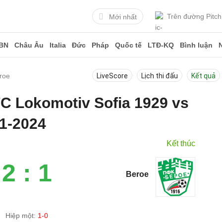
Trên đường Pitch
Mới nhất
BN
Châu Âu
Italia
Đức
Pháp
Quốc tế
LTĐ-KQ
Bình luận
roe
LiveScore
Lịch thi đấu
Kết quả
FC Lokomotiv Sofia 1929 vs
1-2024
Kết thúc
2 : 1
Beroe
Hiệp một:
1-0