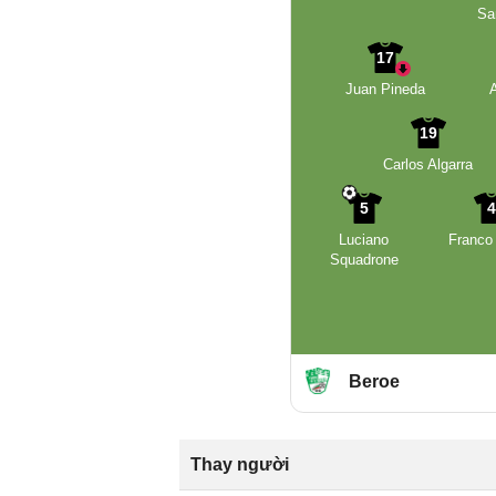
Sa
17
Juan Pineda
A
19
Carlos Algarra
5
Luciano
Franco
Squadrone
Beroe
Thay người