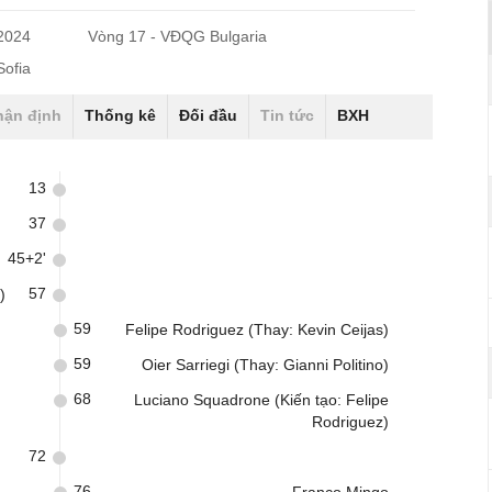
/2024
Vòng 17 - VĐQG Bulgaria
Sofia
hận định
Thống kê
Đối đầu
Tin tức
BXH
13
37
45+2'
57
)
59
Felipe Rodriguez (Thay: Kevin Ceijas)
59
Oier Sarriegi (Thay: Gianni Politino)
68
Luciano Squadrone (Kiến tạo: Felipe
Rodriguez)
72
76