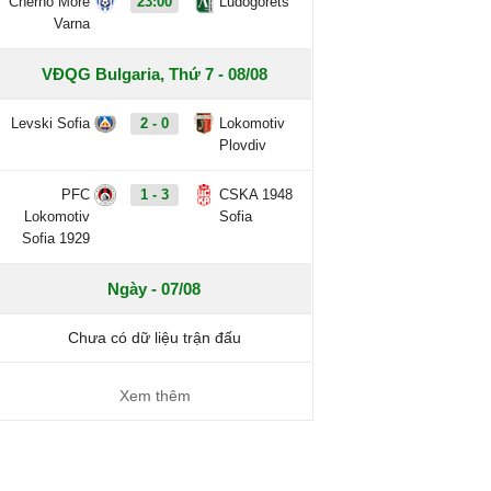
Cherno More
23:00
Ludogorets
Varna
VĐQG Bulgaria, Thứ 7 - 08/08
Levski Sofia
2 - 0
Lokomotiv
Plovdiv
PFC
1 - 3
CSKA 1948
Lokomotiv
Sofia
Sofia 1929
Ngày - 07/08
Chưa có dữ liệu trận đấu
Xem thêm