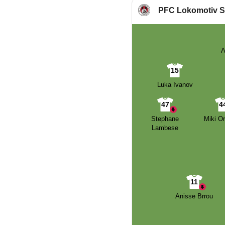
PFC Lokomotiv S
A
15
Luka Ivanov
47
4
Stephane
Miki O
Lambese
11
Anisse Brrou