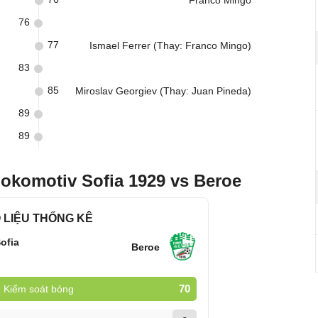
Franco Mingo
76
77
Ismael Ferrer (Thay: Franco Mingo)
83
85
Miroslav Georgiev (Thay: Juan Pineda)
89
89
okomotiv Sofia 1929 vs Beroe
 LIỆU THỐNG KÊ
ofia
Beroe
70
Kiểm soát bóng