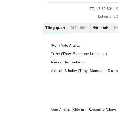
T7, 17:30 30/11
Lokomotiv, 
Tổng quan
Diễn biến
Đội hình
N
(Pen) Ante Aralica
Celso (Thay: Stephane Lambese)
Aleksandar Lyubenov
Valentin Nikolov (Thay: Mamadou Diarra
Ante Aralica (Kiến tạo: Svetoslav Dikov)