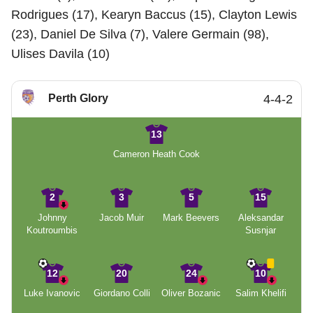
Rodrigues (17), Kearyn Baccus (15), Clayton Lewis
(23), Daniel De Silva (7), Valere Germain (98),
Ulises Davila (10)
Perth Glory
4-4-2
13
Cameron Heath Cook
2
3
5
15
Johnny
Jacob Muir
Mark Beevers
Aleksandar
Koutroumbis
Susnjar
12
20
24
10
Luke Ivanovic
Giordano Colli
Oliver Bozanic
Salim Khelifi