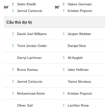
Selim Khelifi
Valere Germain
84’
90’
Jarrod Carluccio
Kristian Popovic
Cầu thủ dự bị
David Joel Williams
Jesper Webber
Trent Jordan Ostler
Danijel Nizic
Darryl Lachman
Ali Auglah
Bruce Kamau
Jake Hollman
Jarrod Carluccio
Yianni Nicolaou
Mohammad Amini
Kristian Popovic
Oliver Sail
Lachlan Rose