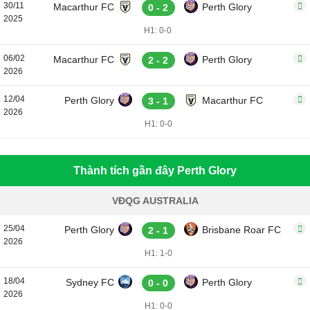
30/11
Macarthur FC
Perth Glory
0 - 2
2025
H1: 0-0
06/02
Macarthur FC
Perth Glory
2 - 2
2026
12/04
Perth Glory
Macarthur FC
3 - 1
2026
H1: 0-0
Thành tích gần đây Perth Glory
VĐQG AUSTRALIA
25/04
Perth Glory
Brisbane Roar FC
2 - 1
2026
H1: 1-0
18/04
Sydney FC
Perth Glory
0 - 0
2026
H1: 0-0