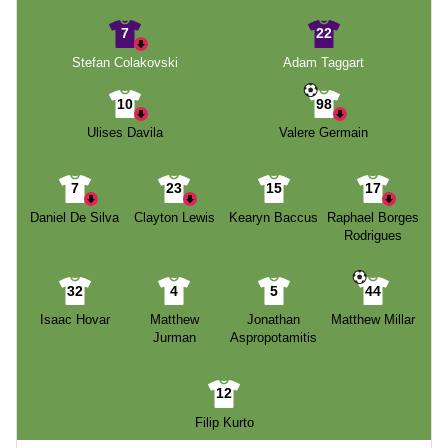
7
22
Stefan Colakovski
Adam Taggart
10
98
Ulises Davila
Valere Germain
7
23
15
17
Daniel De Silva
Clayton Lewis
Kearyn Baccus
Raphael Borges
Rodrigues
32
4
5
44
Isaac Hovar
Matthew
Jonathan
Matthew Millar
Jurman
Aspropotamitis
12
Filip Kurto