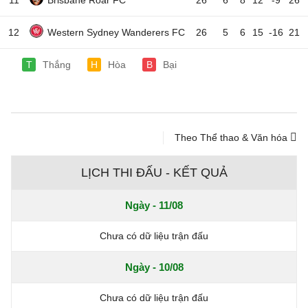
11
Brisbane Roar FC
26
6
8
12
-9
26
12
Western Sydney Wanderers FC
26
5
6
15
-16
21
T
Thắng
H
Hòa
B
Bại
Theo Thể thao & Văn hóa
LỊCH THI ĐẤU - KẾT QUẢ
Ngày - 11/08
Chưa có dữ liệu trận đấu
Ngày - 10/08
Chưa có dữ liệu trận đấu