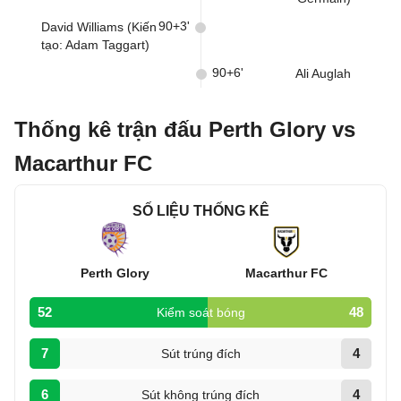
90+3'
David Williams (Kiến
tạo: Adam Taggart)
90+6'
Ali Auglah
Thống kê trận đấu Perth Glory vs
Macarthur FC
SỐ LIỆU THỐNG KÊ
Perth Glory
Macarthur FC
52
48
Kiểm soát bóng
7
4
Sút trúng đích
6
4
Sút không trúng đích