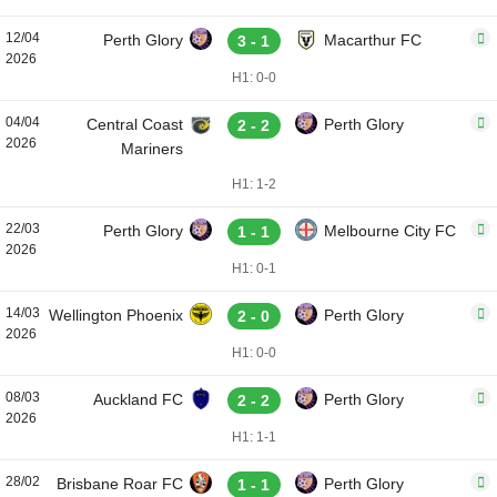
12/04
Perth Glory
Macarthur FC
3 - 1
2026
H1: 0-0
04/04
Central Coast
Perth Glory
2 - 2
2026
Mariners
H1: 1-2
22/03
Perth Glory
Melbourne City FC
1 - 1
2026
H1: 0-1
14/03
Wellington Phoenix
Perth Glory
2 - 0
2026
H1: 0-0
08/03
Auckland FC
Perth Glory
2 - 2
2026
H1: 1-1
28/02
Brisbane Roar FC
Perth Glory
1 - 1