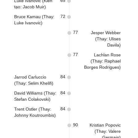
65
Luke Ivanovic (Kiến
tạo: Jacob Muir)
72
Bruce Kamau (Thay:
Luke Ivanovic)
77
Jesper Webber
(Thay: Ulises
Davila)
77
Lachlan Rose
(Thay: Raphael
Borges Rodrigues)
84
Jarrod Carluccio
(Thay: Selim Khelifi)
84
David Williams (Thay:
Stefan Colakovski)
84
Trent Ostler (Thay:
Johnny Koutroumbis)
90
Kristian Popovic
(Thay: Valere
Germain)