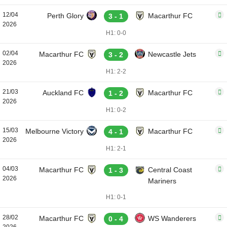
12/04
Perth Glory
Macarthur FC
3 - 1
2026
H1: 0-0
02/04
Macarthur FC
Newcastle Jets
3 - 2
2026
H1: 2-2
21/03
Auckland FC
Macarthur FC
1 - 2
2026
H1: 0-2
15/03
Melbourne Victory
Macarthur FC
4 - 1
2026
H1: 2-1
04/03
Macarthur FC
Central Coast
1 - 3
2026
Mariners
H1: 0-1
28/02
Macarthur FC
WS Wanderers
0 - 4