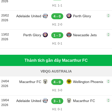
2026
H1: 1-1
20/02
Adelaide United
Perth Glory
4 - 0
2026
H1: 2-0
13/02
Perth Glory
Newcastle Jets
1 - 3
2026
H1: 0-1
Thành tích gần đây Macarthur FC
VĐQG AUSTRALIA
24/04
Macarthur FC
Wellington Phoenix
4 - 0
2026
H1: 3-0
19/04
Adelaide United
Macarthur FC
3 - 1
2026
H1: 0-1