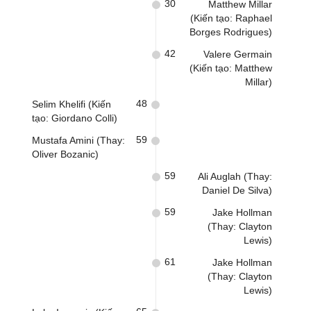
30
Matthew Millar
(Kiến tạo: Raphael
Borges Rodrigues)
42
Valere Germain
(Kiến tạo: Matthew
Millar)
48
Selim Khelifi (Kiến
tạo: Giordano Colli)
59
Mustafa Amini (Thay:
Oliver Bozanic)
59
Ali Auglah (Thay:
Daniel De Silva)
59
Jake Hollman
(Thay: Clayton
Lewis)
61
Jake Hollman
(Thay: Clayton
Lewis)