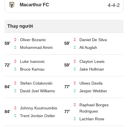
Macarthur FC
4-4-2
Thay người
Oliver Bozanic
Daniel De Silva
59’
59’
Mohammad Amini
Ali Auglah
Luke Ivanovic
Clayton Lewis
72’
59’
Bruce Kamau
Jake Hollman
Stefan Colakovski
Ulises Davila
84’
77’
David Joel Williams
Jesper Webber
Raphael Borges
Johnny Koutroumbis
Rodrigues
84’
77’
Trent Jordan Ostler
Lachlan Rose