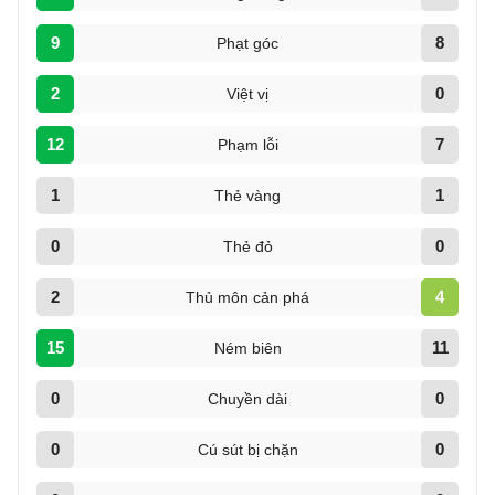
9
8
Phạt góc
2
0
Việt vị
12
7
Phạm lỗi
1
1
Thẻ vàng
0
0
Thẻ đỏ
2
4
Thủ môn cản phá
15
11
Ném biên
0
0
Chuyền dài
0
0
Cú sút bị chặn