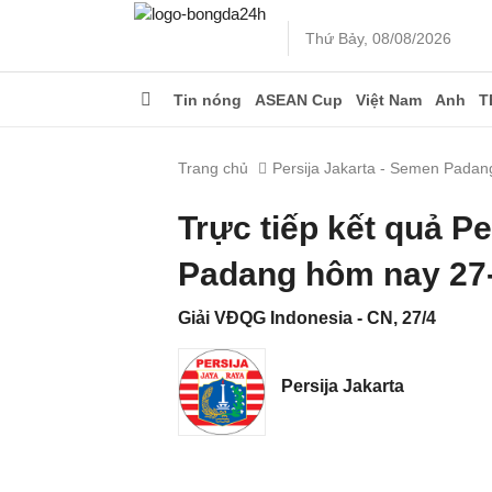
Thứ Bảy, 08/08/2026
Tin nóng
ASEAN Cup
Việt Nam
Anh
T
Trang chủ
Persija Jakarta - Semen Padan
Trực tiếp kết quả P
Padang hôm nay 27
Giải VĐQG Indonesia - CN, 27/4
Persija Jakarta