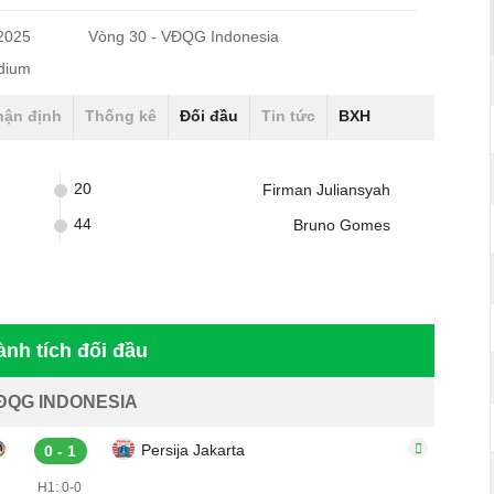
/2025
Vòng 30 - VĐQG Indonesia
adium
hận định
Thống kê
Đối đầu
Tin tức
BXH
20
Firman Juliansyah
44
Bruno Gomes
ành tích đối đầu
ĐQG INDONESIA
Persija Jakarta
0 - 1
H1: 0-0