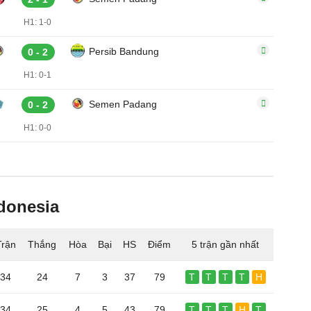
H1: 1-0
Persib Bandung
0 - 2
H1: 0-1
Semen Padang
0 - 2
H1: 0-0
donesia
Trận
Thắng
Hòa
Bại
HS
Điểm
5 trận gần nhất
34
24
7
3
37
79
T
T
T
T
H
34
25
4
5
43
79
T
T
T
H
T