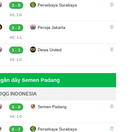
Persebaya Surabaya
3 - 0
H1: 1-0
Persija Jakarta
3 - 2
H1: 1-1
Dewa United
1 - 1
H1: 1-0
h gần đây Semen Padang
ĐQG INDONESIA
Semen Padang
3 - 0
H1: 1-0
Persebaya Surabaya
0 - 7