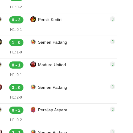
H1: 0-2
Persik Kediri
0 - 3
H1: 0-1
Semen Padang
1 - 0
H1: 1-0
Madura United
0 - 1
H1: 0-1
Semen Padang
3 - 0
H1: 2-0
Persijap Jepara
0 - 2
H1: 0-2
Semen Padang
2 - 1