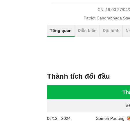
CN, 19:00 27/04
Patriot Candrabhaga St
Tổng quan
Diễn biến
Đội hình
N
Thành tích đối đầu
Th
V
06/12
-
2024
Semen Padang