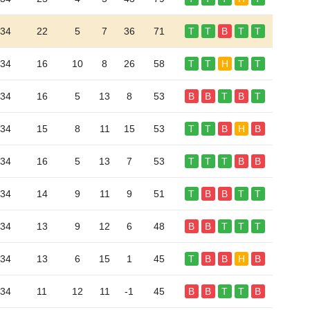
34
22
5
7
36
71
T
T
B
T
T
34
16
10
8
26
58
T
T
H
T
T
34
16
5
13
8
53
B
B
T
B
T
34
15
8
11
15
53
T
T
B
H
B
34
16
5
13
7
53
T
T
T
B
B
34
14
9
11
9
51
T
B
B
T
T
34
13
9
12
6
48
B
B
T
T
T
34
13
6
15
1
45
T
B
B
H
B
34
11
12
11
-1
45
B
B
T
T
B