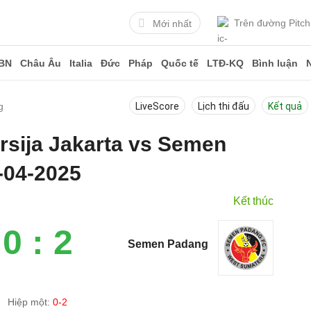
Trên đường Pitch
Mới nhất
BN
Châu Âu
Italia
Đức
Pháp
Quốc tế
LTĐ-KQ
Bình luận
g
LiveScore
Lịch thi đấu
Kết quả
ersija Jakarta vs Semen
-04-2025
Kết thúc
0 : 2
Semen Padang
Hiệp một:
0-2