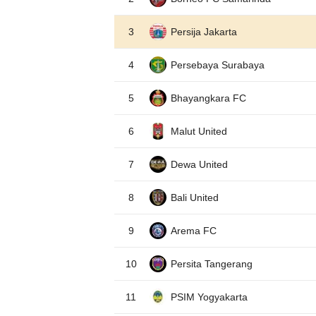
3
Persija Jakarta
4
Persebaya Surabaya
5
Bhayangkara FC
6
Malut United
7
Dewa United
8
Bali United
9
Arema FC
10
Persita Tangerang
11
PSIM Yogyakarta