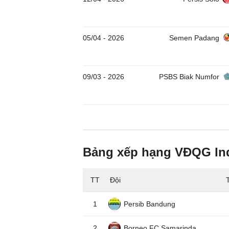
05/04
-
2026
Semen Padang
09/03
-
2026
PSBS Biak Numfor
Bảng xếp hạng VĐQG In
TT
Đội
1
Persib Bandung
2
Borneo FC Samarinda