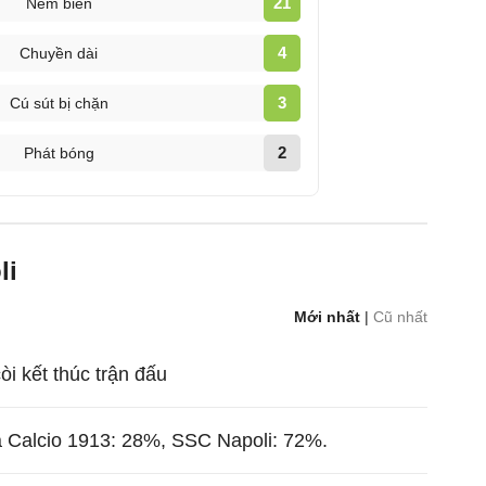
21
Ném biên
4
Chuyền dài
3
Cú sút bị chặn
2
Phát bóng
li
Mới nhất
|
Cũ nhất
còi kết thúc trận đấu
 Calcio 1913: 28%, SSC Napoli: 72%.