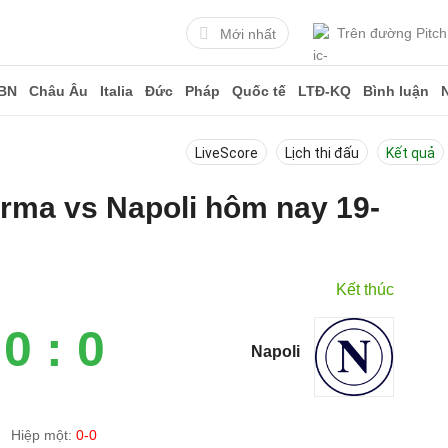
Trên đường Pitch
Mới nhất
BN
Châu Âu
Italia
Đức
Pháp
Quốc tế
LTĐ-KQ
Bình luận
LiveScore
Lịch thi đấu
Kết quả
arma vs Napoli hôm nay 19-
Kết thúc
0 : 0
Napoli
Hiệp một:
0-0