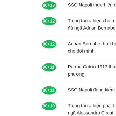
SSC Napoli thực hiện 
90+13'
Trọng tài ra hiệu cho 
90+12'
đá ngã Adrian Bernabe
Adrian Bernabe thực h
90+12'
cho đội mình.
Parma Calcio 1913 thự
90+11'
phương.
SSC Napoli đang kiểm 
90+11'
Trọng tài ra hiệu phạt 
90+10'
ngã Alessandro Circati.