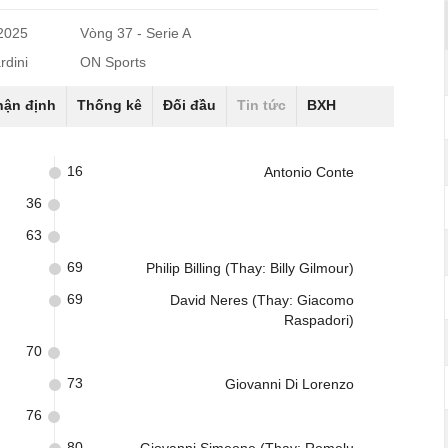
/2025
Vòng 37 - Serie A
rdini
ON Sports
hận định
Thống kê
Đối đầu
Tin tức
BXH
16
Antonio Conte
36
63
69
Philip Billing (Thay: Billy Gilmour)
69
David Neres (Thay: Giacomo
Raspadori)
70
73
Giovanni Di Lorenzo
76
80