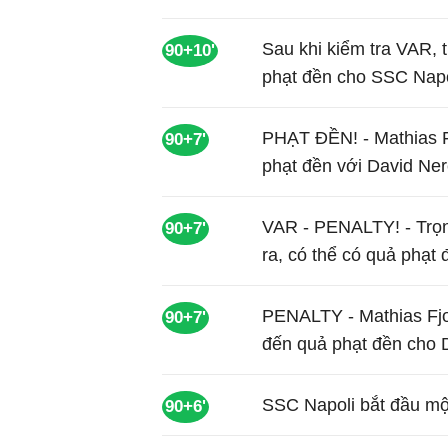
Sau khi kiểm tra VAR, t
90+10'
phạt đền cho SSC Napo
PHẠT ĐỀN! - Mathias Fj
90+7'
phạt đền với David Ner
VAR - PENALTY! - Trọn
90+7'
ra, có thể có quả phạt
PENALTY - Mathias Fjo
90+7'
đến quả phạt đền cho 
SSC Napoli bắt đầu mộ
90+6'