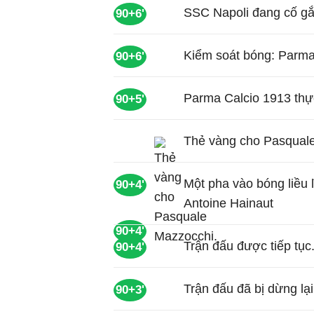
SSC Napoli đang cố gắn
90+6'
Kiểm soát bóng: Parma
90+6'
Parma Calcio 1913 thự
90+5'
Thẻ vàng cho Pasqual
Một pha vào bóng liều 
90+4'
Antoine Hainaut
90+4'
Trận đấu được tiếp tục
90+4'
Trận đấu đã bị dừng lại
90+3'