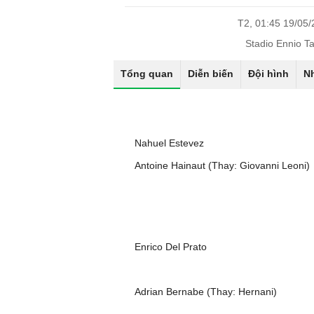
T2, 01:45 19/05
Stadio Ennio Ta
Tổng quan
Diễn biến
Đội hình
N
Nahuel Estevez
Antoine Hainaut (Thay: Giovanni Leoni)
Enrico Del Prato
Adrian Bernabe (Thay: Hernani)