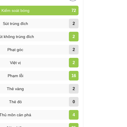
72
Kiểm soát bóng
2
Sút trúng đích
2
út không trúng đích
2
Phạt góc
2
Việt vị
16
Phạm lỗi
2
Thẻ vàng
0
Thẻ đỏ
4
Thủ môn cản phá