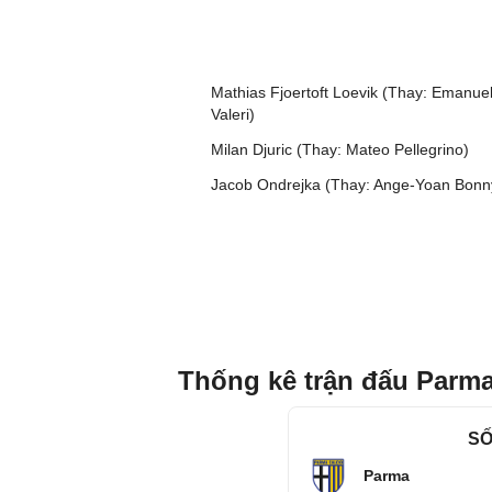
Mathias Fjoertoft Loevik (Thay: Emanue
Valeri)
Milan Djuric (Thay: Mateo Pellegrino)
Jacob Ondrejka (Thay: Ange-Yoan Bonn
Thống kê trận đấu Parma
SỐ
Parma