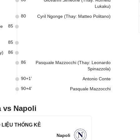
Giovanni Simeone (Thay: Romelu
Lukaku)
80
Cyril Ngonge (Thay: Matteo Politano)
85
le
85
86
y)
86
Pasquale Mazzocchi (Thay: Leonardo
Spinazzola)
90+1'
Antonio Conte
90+4'
Pasquale Mazzocchi
 vs Napoli
 LIỆU THỐNG KÊ
Napoli