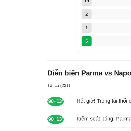
19
2
1
5
Diễn biến Parma vs Napo
Tất cả (231)
Hết giờ! Trọng tài thổi 
90+13'
Kiểm soát bóng: Parma
90+13'