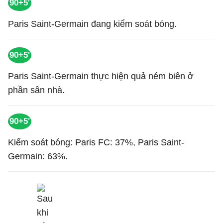
90+5'
Paris Saint-Germain đang kiểm soát bóng.
90+5'
Paris Saint-Germain thực hiện quả ném biên ở
phần sân nhà.
90+5'
Kiểm soát bóng: Paris FC: 37%, Paris Saint-
Germain: 63%.