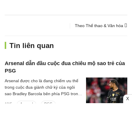
Theo Thể thao & Văn hóa
Tin liên quan
Arsenal dẫn đầu cuộc đua chiêu mộ sao trẻ của
PSG
Arsenal được cho là đang chiếm ưu thế
trong cuộc đua giành chữ ký của ngôi
sao Bradley Barcola bên phía PSG trong
X
kỳ chuyển nhượng mùa hè.
18/5
Arsenal
PSG
Arsenal có thể nhận cú hích lớn trước chung
kết Champions League