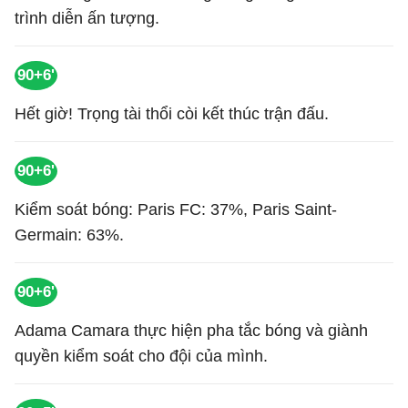
trình diễn ấn tượng.
90+6'
Hết giờ! Trọng tài thổi còi kết thúc trận đấu.
90+6'
Kiểm soát bóng: Paris FC: 37%, Paris Saint-
Germain: 63%.
90+6'
Adama Camara thực hiện pha tắc bóng và giành
quyền kiểm soát cho đội của mình.