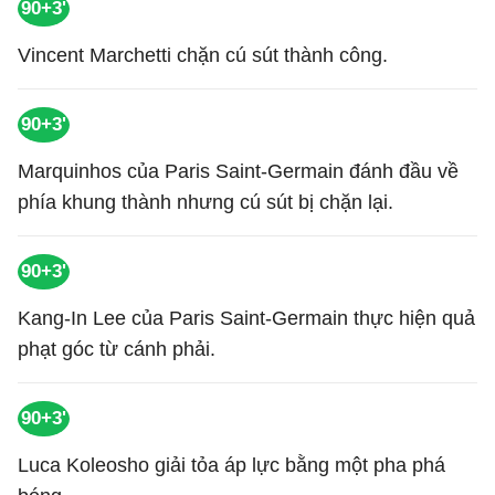
90+3'
Vincent Marchetti chặn cú sút thành công.
90+3'
Marquinhos của Paris Saint-Germain đánh đầu về
phía khung thành nhưng cú sút bị chặn lại.
90+3'
Kang-In Lee của Paris Saint-Germain thực hiện quả
phạt góc từ cánh phải.
90+3'
Luca Koleosho giải tỏa áp lực bằng một pha phá