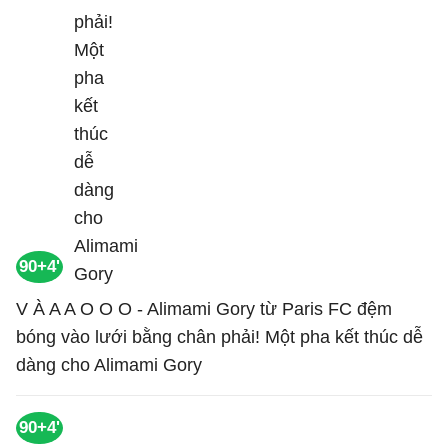
90+4'
V À A A O O O - Alimami Gory từ Paris FC đệm
bóng vào lưới bằng chân phải! Một pha kết thúc dễ
dàng cho Alimami Gory
90+4'