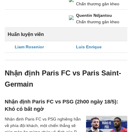
Chấn thương gân kheo
Quentin Ndjantou
Chấn thương gân kheo
Huấn luyện viên
Liam Rosenior
Luis Enrique
Nhận định Paris FC vs Paris Saint-
Germain
Nhận định Paris FC vs PSG (2h00 ngày 18/5):
Khó có bất ngờ
Nhận định Paris FC vs PSG nghiêng hẳn
về phía đội khách, một chiến thắng sẽ