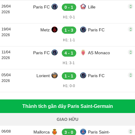
26/04
Paris FC
Lille
0 - 1
2026
H1: 0-1
19/04
Metz
Paris FC
1 - 3
2026
H1: 1-1
11/04
Paris FC
AS Monaco
4 - 1
2026
H1: 3-1
05/04
Lorient
Paris FC
1 - 1
2026
H1: 0-0
Thành tích gần đây Paris Saint-Germain
GIAO HỮU
06/08
Mallorca
Paris Saint-
3 - 0