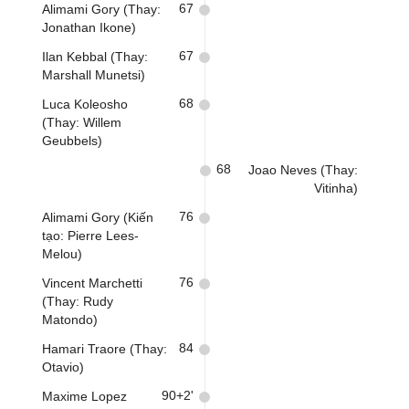
67
Alimami Gory (Thay:
Jonathan Ikone)
67
Ilan Kebbal (Thay:
Marshall Munetsi)
68
Luca Koleosho
(Thay: Willem
Geubbels)
68
Joao Neves (Thay:
Vitinha)
76
Alimami Gory (Kiến
tạo: Pierre Lees-
Melou)
76
Vincent Marchetti
(Thay: Rudy
Matondo)
84
Hamari Traore (Thay:
Otavio)
90+2'
Maxime Lopez