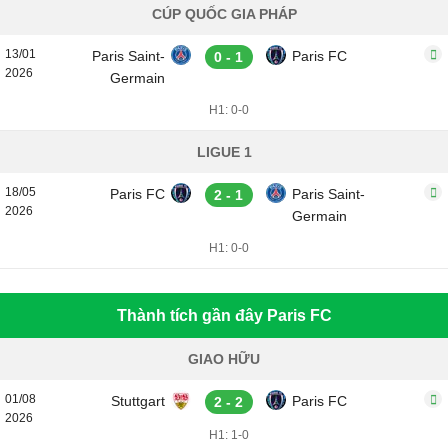
CÚP QUỐC GIA PHÁP
13/01
Paris Saint-
Paris FC
0 - 1
2026
Germain
H1: 0-0
LIGUE 1
18/05
Paris FC
Paris Saint-
2 - 1
2026
Germain
H1: 0-0
Thành tích gần đây Paris FC
GIAO HỮU
01/08
Stuttgart
Paris FC
2 - 2
2026
H1: 1-0