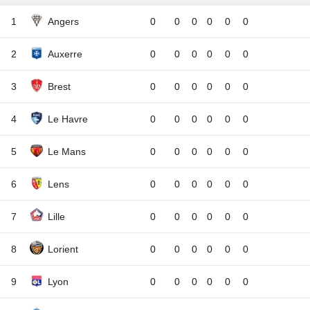
1
Angers
0
0
0
0
0
0
2
Auxerre
0
0
0
0
0
0
3
Brest
0
0
0
0
0
0
4
Le Havre
0
0
0
0
0
0
5
Le Mans
0
0
0
0
0
0
6
Lens
0
0
0
0
0
0
7
Lille
0
0
0
0
0
0
8
Lorient
0
0
0
0
0
0
9
Lyon
0
0
0
0
0
0