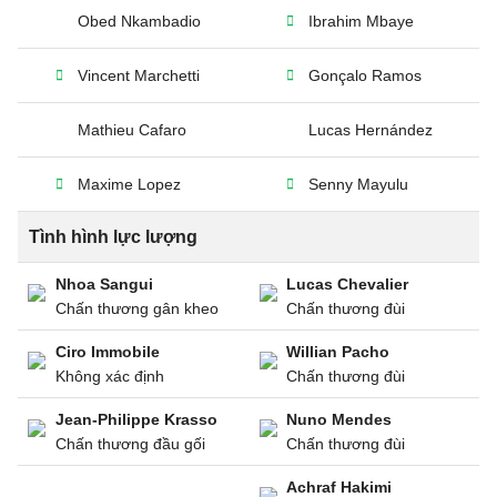
Obed Nkambadio
Ibrahim Mbaye
Vincent Marchetti
Gonçalo Ramos
Mathieu Cafaro
Lucas Hernández
Maxime Lopez
Senny Mayulu
Tình hình lực lượng
Nhoa Sangui
Lucas Chevalier
Chấn thương gân kheo
Chấn thương đùi
Ciro Immobile
Willian Pacho
Không xác định
Chấn thương đùi
Jean-Philippe Krasso
Nuno Mendes
Chấn thương đầu gối
Chấn thương đùi
Achraf Hakimi