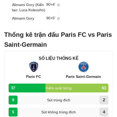
90+4'
Alimami Gory (Kiến
tạo: Luca Koleosho)
90+5'
Alimami Gory
Thống kê trận đấu Paris FC vs Paris
Saint-Germain
SỐ LIỆU THỐNG KÊ
Paris FC
Paris Saint-Germain
37
63
Kiểm soát bóng
9
2
Sút trúng đích
5
4
Sút không trúng đích