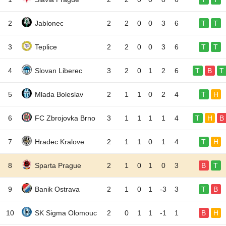
2
Jablonec
2
2
0
0
3
6
T
T
3
Teplice
2
2
0
0
3
6
T
T
4
Slovan Liberec
3
2
0
1
2
6
T
B
T
5
Mlada Boleslav
2
1
1
0
2
4
T
H
6
FC Zbrojovka Brno
3
1
1
1
1
4
T
H
B
7
Hradec Kralove
2
1
1
0
1
4
T
H
8
Sparta Prague
2
1
0
1
0
3
B
T
9
Banik Ostrava
2
1
0
1
-3
3
T
B
10
SK Sigma Olomouc
2
0
1
1
-1
1
B
H