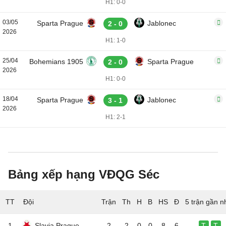
H1: 0-0
03/05
Sparta Prague
Jablonec
2 - 0
2026
H1: 1-0
25/04
Bohemians 1905
Sparta Prague
2 - 0
2026
H1: 0-0
18/04
Sparta Prague
Jablonec
3 - 1
2026
H1: 2-1
Bảng xếp hạng VĐQG Séc
TT
Đội
5 trận gần n
1
Slavia Prague
2
2
0
0
8
6
T
T