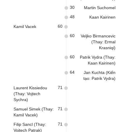
30
Martin Suchomel
48
Kaan Kairinen
60
Kamil Vacek
60
Veljko Birmancevic
(Thay: Ermal
Krasniqi)
60
Patrik Vydra (Thay:
Kaan Kairinen)
64
Jan Kuchta (Kiến
tạo: Patrik Vydra)
71
Laurent Kissiedou
(Thay: Vojtech
Sychra)
71
Samuel Simek (Thay:
Kamil Vacek)
71
Filip Sancl (Thay:
Vojtech Patrak)