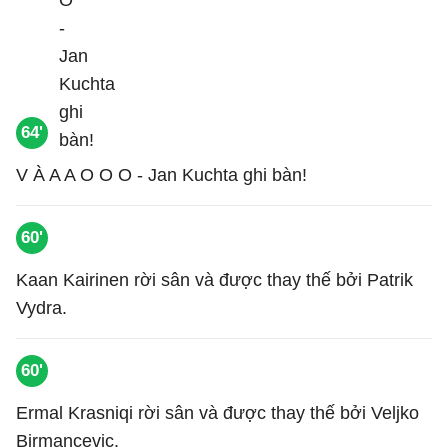
64'
V À A A O O O - Jan Kuchta ghi bàn!
60'
Kaan Kairinen rời sân và được thay thế bởi Patrik
Vydra.
60'
Ermal Krasniqi rời sân và được thay thế bởi Veljko
Birmancevic.