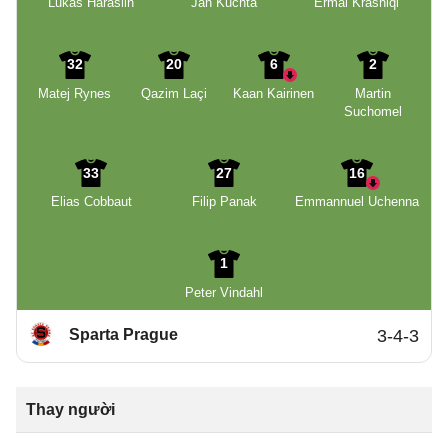
Lukáš Haraslin
Jan Kuchta
Ermal Krasniqi
32
20
6
2
Matej Rynes
Qazim Laçi
Kaan Kairinen
Martin
Suchomel
33
27
16
Elias Cobbaut
Filip Panak
Emmannuel Uchenna
1
Peter Vindahl
Sparta Prague
3-4-3
Thay người