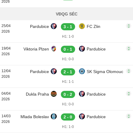
2026
VĐQG SÉC
25/04
Pardubice
FC Zlin
3 - 1
2026
H1: 1-0
19/04
Viktoria Plzen
Pardubice
0 - 1
2026
H1: 0-0
12/04
Pardubice
SK Sigma Olomouc
2 - 1
2026
H1: 1-1
04/04
Dukla Praha
Pardubice
0 - 2
2026
H1: 0-0
14/03
Mlada Boleslav
Pardubice
2 - 0
2026
H1: 1-0