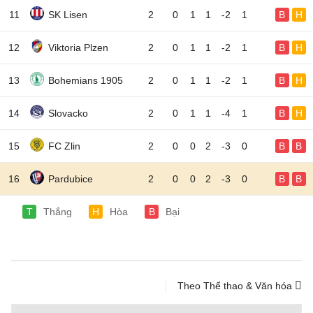
11
SK Lisen
2
0
1
1
-2
1
B
H
12
Viktoria Plzen
2
0
1
1
-2
1
B
H
13
Bohemians 1905
2
0
1
1
-2
1
B
H
14
Slovacko
2
0
1
1
-4
1
B
H
15
FC Zlin
2
0
0
2
-3
0
B
B
16
Pardubice
2
0
0
2
-3
0
B
B
T
Thắng
H
Hòa
B
Bại
Theo Thể thao & Văn hóa