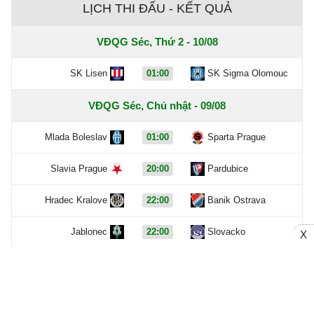
LỊCH THI ĐẤU - KẾT QUẢ
VĐQG Séc, Thứ 2 - 10/08
SK Lisen
01:00
SK Sigma Olomouc
VĐQG Séc, Chủ nhật - 09/08
Mlada Boleslav
01:00
Sparta Prague
Slavia Prague
20:00
Pardubice
Hradec Kralove
22:00
Banik Ostrava
Jablonec
22:00
Slovacko
X
VĐQG Séc, Thứ 7 - 08/08
FC Zbrojovka Brno
0 - 1
Slovan Liberec