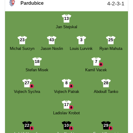
Pardubice
4-2-3-1
13
Jan Stejskal
23
43
3
25
Michal Surzyn
Jason Noslin
Louis Lurvink
Ryan Mahuta
18
7
Stefan Misek
Kamil Vacek
27
8
28
Vojtech Sychra
Vojtech Patrak
Abdoull Tanko
17
Ladislav Krobot
22
10
29