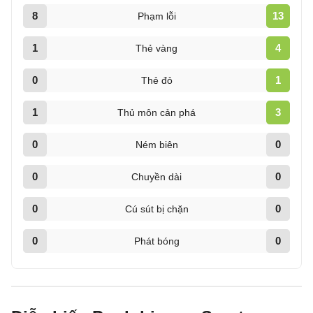
8
13
Phạm lỗi
1
4
Thẻ vàng
0
1
Thẻ đỏ
1
3
Thủ môn cản phá
0
0
Ném biên
0
0
Chuyền dài
0
0
Cú sút bị chặn
0
0
Phát bóng