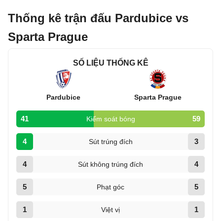
Thống kê trận đấu Pardubice vs
Sparta Prague
SỐ LIỆU THỐNG KÊ
Pardubice
Sparta Prague
41
59
Kiểm soát bóng
4
3
Sút trúng đích
4
4
Sút không trúng đích
5
5
Phạt góc
1
1
Việt vị