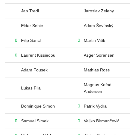
Jan Tredl
Jaroslav Zeleny
Eldar Sehic
Adam Ševínský
Filip Sancl
Martin Vitík
Laurent Kissiedou
Asger Sorensen
Adam Fousek
Mathias Ross
Magnus Kofod
Lukas Fila
Andersen
Dominique Simon
Patrik Vydra
Samuel Simek
Veljko Birmančević