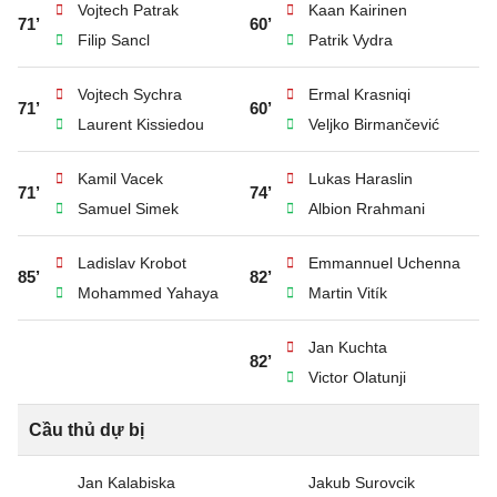
Vojtech Patrak
Kaan Kairinen
71’
60’
Filip Sancl
Patrik Vydra
Vojtech Sychra
Ermal Krasniqi
71’
60’
Laurent Kissiedou
Veljko Birmančević
Kamil Vacek
Lukas Haraslin
71’
74’
Samuel Simek
Albion Rrahmani
Ladislav Krobot
Emmannuel Uchenna
85’
82’
Mohammed Yahaya
Martin Vitík
Jan Kuchta
82’
Victor Olatunji
Cầu thủ dự bị
Jan Kalabiska
Jakub Surovcik