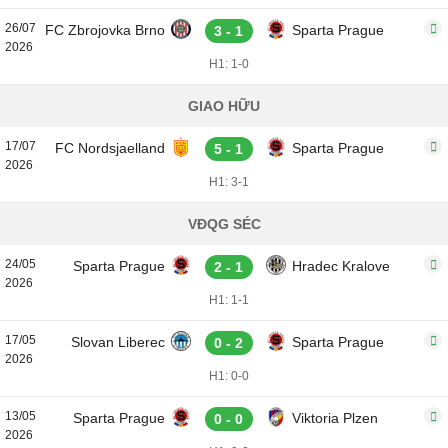
26/07
FC Zbrojovka Brno
Sparta Prague
3 - 1
2026
H1: 1-0
GIAO HỮU
17/07
FC Nordsjaelland
Sparta Prague
5 - 1
2026
H1: 3-1
VĐQG SÉC
24/05
Sparta Prague
Hradec Kralove
2 - 1
2026
H1: 1-1
17/05
Slovan Liberec
Sparta Prague
0 - 2
2026
H1: 0-0
13/05
Sparta Prague
Viktoria Plzen
0 - 0
2026