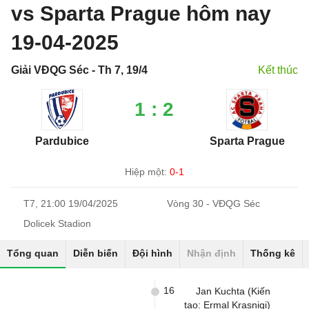
vs Sparta Prague hôm nay
19-04-2025
Giải VĐQG Séc - Th 7, 19/4
Kết thúc
1 : 2
Pardubice
Sparta Prague
Hiệp một:
0-1
T7, 21:00 19/04/2025
Vòng 30 - VĐQG Séc
Dolicek Stadion
Tổng quan
Diễn biến
Đội hình
Nhận định
Thống kê
16
Jan Kuchta (Kiến
tạo: Ermal Krasniqi)