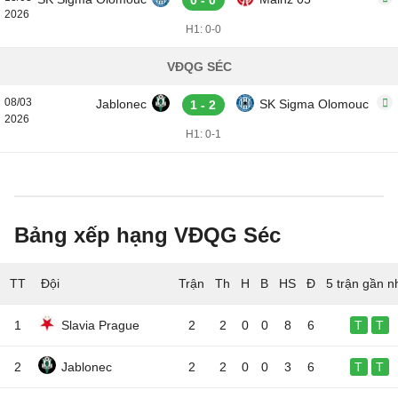
0 - 0
2026
H1: 0-0
VĐQG SÉC
08/03
Jablonec
SK Sigma Olomouc
1 - 2
2026
H1: 0-1
Bảng xếp hạng VĐQG Séc
TT
Đội
5 trận gần n
1
Slavia Prague
2
2
0
0
8
6
T
T
2
Jablonec
2
2
0
0
3
6
T
T