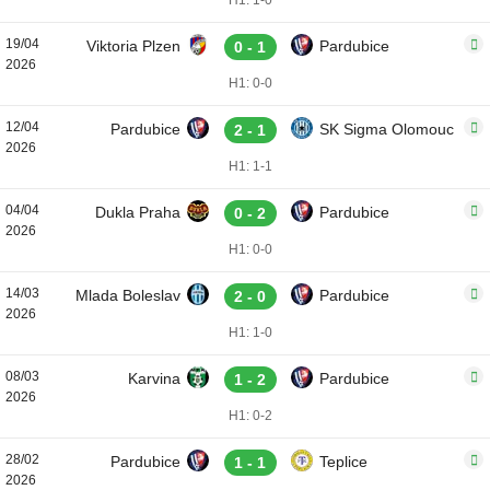
H1: 1-0
19/04
Viktoria Plzen
Pardubice
0 - 1
2026
H1: 0-0
12/04
Pardubice
SK Sigma Olomouc
2 - 1
2026
H1: 1-1
04/04
Dukla Praha
Pardubice
0 - 2
2026
H1: 0-0
14/03
Mlada Boleslav
Pardubice
2 - 0
2026
H1: 1-0
08/03
Karvina
Pardubice
1 - 2
2026
H1: 0-2
28/02
Pardubice
Teplice
1 - 1
2026