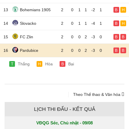
13
Bohemians 1905
2
0
1
1
-2
1
B
H
14
Slovacko
2
0
1
1
-4
1
B
H
15
FC Zlin
2
0
0
2
-3
0
B
B
16
Pardubice
2
0
0
2
-3
0
B
B
T
Thắng
H
Hòa
B
Bại
Theo Thể thao & Văn hóa
LỊCH THI ĐẤU - KẾT QUẢ
VĐQG Séc, Chủ nhật - 09/08