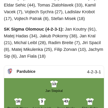
Eldar Sehic (44), Tomas Zlatohlavek (33), Kamil
Vacek (7), Vojtech Sychra (27), Ladislav Krobot
(17), Vojtech Patrak (8), Stefan Misek (18)
SK Sigma Olomouc (4-2-3-1):
Jan Koutny (91),
Matej Hadas (34), Jakub Pokorny (38), Jan Kral
(21), Michal Leibl (28), Radim Breite (7), Jiri Spacil
(8), Matej Mikulenka (25), Filip Zorvan (10), Jachym
Sip (6), Jan Fiala (18)
Pardubice
4-2-3-1
13
Jan Stejskal
16
3
43
44