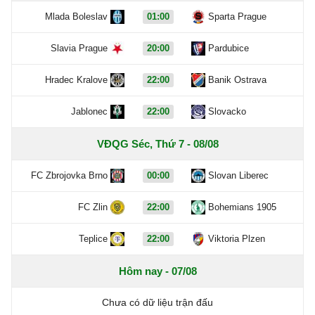
Mlada Boleslav
01:00
Sparta Prague
Slavia Prague
20:00
Pardubice
Hradec Kralove
22:00
Banik Ostrava
Jablonec
22:00
Slovacko
VĐQG Séc, Thứ 7 - 08/08
FC Zbrojovka Brno
00:00
Slovan Liberec
FC Zlin
22:00
Bohemians 1905
Teplice
22:00
Viktoria Plzen
Hôm nay - 07/08
Chưa có dữ liệu trận đấu