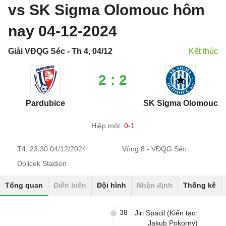
vs SK Sigma Olomouc hôm
nay 04-12-2024
Giải VĐQG Séc - Th 4, 04/12
Kết thúc
2 : 2
Pardubice
SK Sigma Olomouc
Hiệp một:
0-1
T4, 23:30 04/12/2024
Vòng 8 - VĐQG Séc
Dolicek Stadion
Tổng quan
Diễn biến
Đội hình
Nhận định
Thống kê
38
Jiri Spacil (Kiến tạo:
Jakub Pokorny)