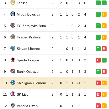
3
Teplice
2
2
0
0
3
6
T
T
4
Mlada Boleslav
2
1
1
0
2
4
T
H
5
FC Zbrojovka Brno
2
1
1
0
2
4
T
H
6
Hradec Kralove
2
1
1
0
1
4
T
H
7
Slovan Liberec
2
1
0
1
1
3
T
B
8
Sparta Prague
2
1
0
1
0
3
B
T
9
Banik Ostrava
2
1
0
1
-3
3
T
B
10
SK Sigma Olomouc
2
0
1
1
-1
1
B
H
11
SK Lisen
2
0
1
1
-2
1
B
H
12
Viktoria Plzen
2
0
1
1
-2
1
B
H