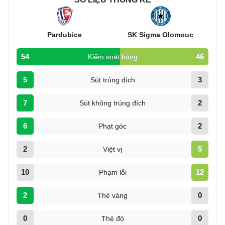
Pardubice
SK Sigma Olomouc
54
46
Kiểm soát bóng
5
3
Sút trúng đích
7
2
Sút không trúng đích
6
2
Phạt góc
2
5
Việt vị
10
12
Phạm lỗi
2
0
Thẻ vàng
0
0
Thẻ đỏ