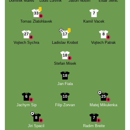
Dominik Mares
Louis Lurvink
Jason Noslin
Eldar Sehic
33
7
Tomas Zlatohlavek
Kamil Vacek
27
17
8
Vojtech Sychra
Ladislav Krobot
Vojtech Patrak
18
Stefan Misek
18
Jan Fiala
6
10
25
Jachym Sip
Filip Zorvan
Matej Mikulenka
8
7
Jiri Spacil
Radim Breite