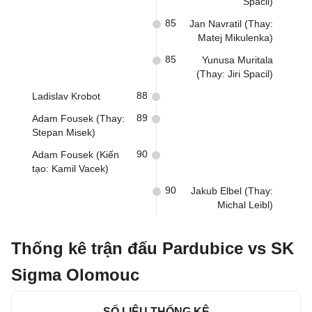
Spacil)
85
Jan Navratil (Thay:
Matej Mikulenka)
85
Yunusa Muritala
(Thay: Jiri Spacil)
88
Ladislav Krobot
89
Adam Fousek (Thay:
Stepan Misek)
90
Adam Fousek (Kiến
tạo: Kamil Vacek)
90
Jakub Elbel (Thay:
Michal Leibl)
Thống kê trận đấu Pardubice vs SK
Sigma Olomouc
SỐ LIỆU THỐNG KÊ