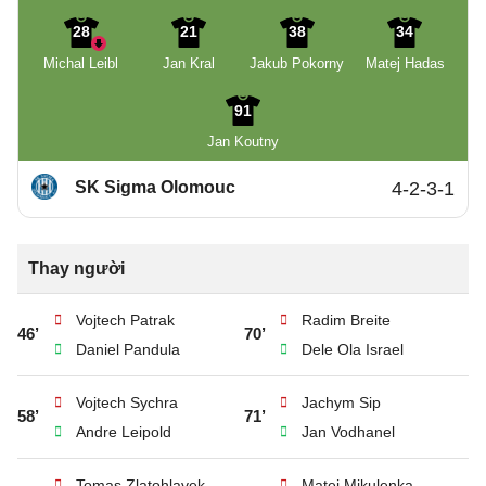
28
21
38
34
Michal Leibl
Jan Kral
Jakub Pokorny
Matej Hadas
91
Jan Koutny
SK Sigma Olomouc
4-2-3-1
Thay người
Vojtech Patrak
Radim Breite
46’
70’
Daniel Pandula
Dele Ola Israel
Vojtech Sychra
Jachym Sip
58’
71’
Andre Leipold
Jan Vodhanel
Tomas Zlatohlavek
Matej Mikulenka