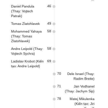
46
Daniel Pandula
(Thay: Vojtech
Patrak)
49
Tomas Zlatohlavek
58
Mohammed Yahaya
(Thay: Tomas
Zlatohlavek)
58
Andre Leipold (Thay:
Vojtech Sychra)
69
Ladislav Krobot (Kiến
tạo: Andre Leipold)
70
Dele Israel (Thay:
Radim Breite)
71
Jan Vodhanel
(Thay: Jachym Sip)
78
Matej Mikulenka
(Kiến tạo: Jiri