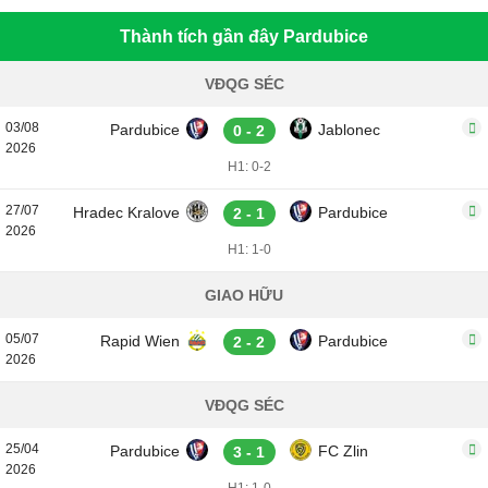
Thành tích gần đây Pardubice
VĐQG SÉC
03/08
Pardubice
Jablonec
0 - 2
2026
H1: 0-2
27/07
Hradec Kralove
Pardubice
2 - 1
2026
H1: 1-0
GIAO HỮU
05/07
Rapid Wien
Pardubice
2 - 2
2026
VĐQG SÉC
25/04
Pardubice
FC Zlin
3 - 1
2026