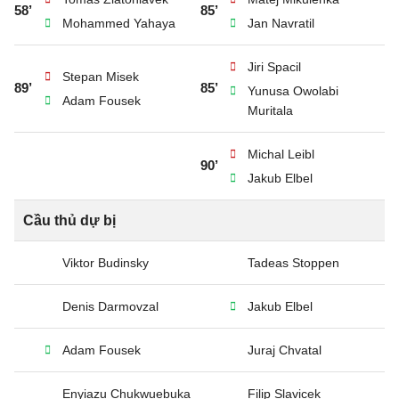
58’
85’
Mohammed Yahaya
Jan Navratil
Jiri Spacil
Stepan Misek
89’
85’
Yunusa Owolabi
Adam Fousek
Muritala
Michal Leibl
90’
Jakub Elbel
Cầu thủ dự bị
Viktor Budinsky
Tadeas Stoppen
Denis Darmovzal
Jakub Elbel
Adam Fousek
Juraj Chvatal
Enyiazu Chukwuebuka
Filip Slavicek