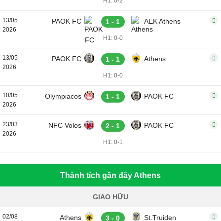
H1: 0-2
13/05
PAOK FC
AEK Athens
1 - 1
2026
H1: 0-0
13/05
PAOK FC
Athens
1 - 1
2026
H1: 0-0
10/05
Olympiacos
PAOK FC
1 - 1
2026
23/03
NFC Volos
PAOK FC
2 - 1
2026
H1: 0-1
Thành tích gần đây Athens
GIAO HỮU
02/08
Athens
St.Truiden
3 - 0