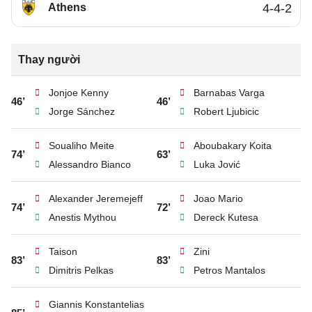
Athens
4-4-2
Thay người
Jonjoe Kenny
Barnabas Varga
46’
46’
Jorge Sánchez
Robert Ljubicic
Soualiho Meite
Aboubakary Koita
74’
63’
Alessandro Bianco
Luka Jović
Alexander Jeremejeff
Joao Mario
74’
72’
Anestis Mythou
Dereck Kutesa
Taison
Zini
83’
83’
Dimitris Pelkas
Petros Mantalos
Giannis Konstantelias