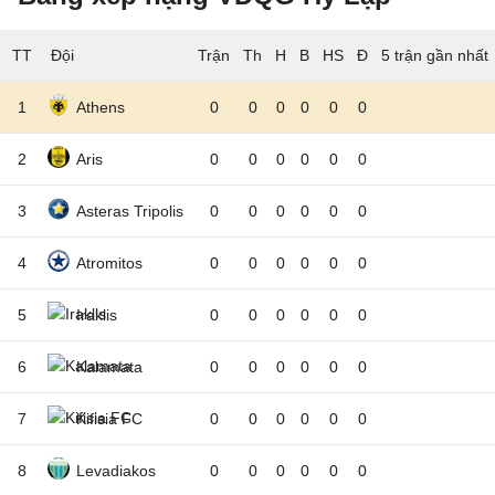
TT
Đội
5 trận gần nhất
1
Athens
0
0
0
0
0
0
2
Aris
0
0
0
0
0
0
3
Asteras Tripolis
0
0
0
0
0
0
4
Atromitos
0
0
0
0
0
0
5
Iraklis
0
0
0
0
0
0
6
Kalamata
0
0
0
0
0
0
7
Kifisia FC
0
0
0
0
0
0
8
Levadiakos
0
0
0
0
0
0