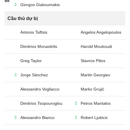
85’
Giorgos Giakoumakis
Cầu thủ dự bị
Antonis Tsiftsis
Angelos Angelopoulos
Dimitrios Monastirlis
Harold Moukoudi
Greg Taylor
Stavros Pilios
Jorge Sánchez
Martin Georgiev
Alessandro Vogliacco
Marko Grujić
Dimitrios Tsopouroglou
Petros Mantalos
Alessandro Bianco
Robert Ljubicic