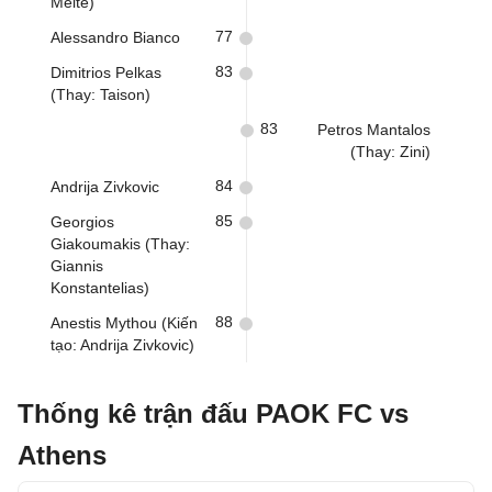
Meite)
77
Alessandro Bianco
83
Dimitrios Pelkas
(Thay: Taison)
83
Petros Mantalos
(Thay: Zini)
84
Andrija Zivkovic
85
Georgios
Giakoumakis (Thay:
Giannis
Konstantelias)
88
Anestis Mythou (Kiến
tạo: Andrija Zivkovic)
Thống kê trận đấu PAOK FC vs
Athens