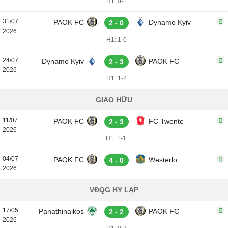
H1: 0-1
31/07
PAOK FC
Dynamo Kyiv
2 - 0
2026
H1: 1-0
24/07
Dynamo Kyiv
PAOK FC
2 - 3
2026
H1: 1-2
GIAO HỮU
11/07
PAOK FC
FC Twente
2 - 3
2026
H1: 1-1
04/07
PAOK FC
Westerlo
4 - 0
2026
VĐQG HY LẠP
17/05
Panathinaikos
PAOK FC
2 - 2
2026