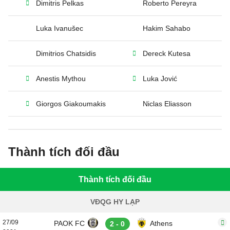
Dimitris Pelkas
Roberto Pereyra
Luka Ivanušec
Hakim Sahabo
Dimitrios Chatsidis
Dereck Kutesa
Anestis Mythou
Luka Jović
Giorgos Giakoumakis
Niclas Eliasson
Thành tích đối đầu
Thành tích đối đầu
VĐQG HY LẠP
27/09
PAOK FC
Athens
2 - 0