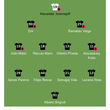
19
Alexander Jeremejeff
90
25
Zini
Barnabás Varga
10
18
13
11
João Mário
Răzvan Marin
Orbelín Pineda
Aboubakary
Koita
29
44
21
12
James Penrice
Filipe Relvas
Domagoj Vida
Lazaros Rota
91
Alberto Brignoli