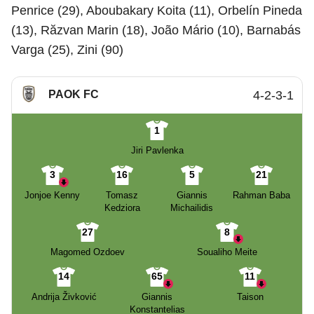
Penrice (29), Aboubakary Koita (11), Orbelín Pineda
(13), Răzvan Marin (18), João Mário (10), Barnabás
Varga (25), Zini (90)
PAOK FC
4-2-3-1
1
Jiri Pavlenka
3
16
5
21
Jonjoe Kenny
Tomasz
Giannis
Rahman Baba
Kedziora
Michailidis
27
8
Magomed Ozdoev
Soualiho Meite
14
65
11
Andrija Živković
Giannis
Taison
Konstantelias