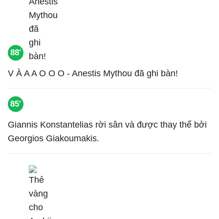
88'
V À A A O O O - Anestis Mythou đã ghi bàn!
85'
Giannis Konstantelias rời sân và được thay thế bởi
Georgios Giakoumakis.