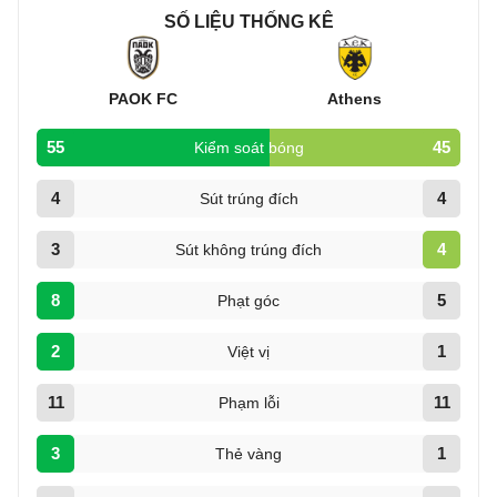
SỐ LIỆU THỐNG KÊ
PAOK FC
Athens
55
45
Kiểm soát bóng
4
4
Sút trúng đích
3
4
Sút không trúng đích
8
5
Phạt góc
2
1
Việt vị
11
11
Phạm lỗi
3
1
Thẻ vàng