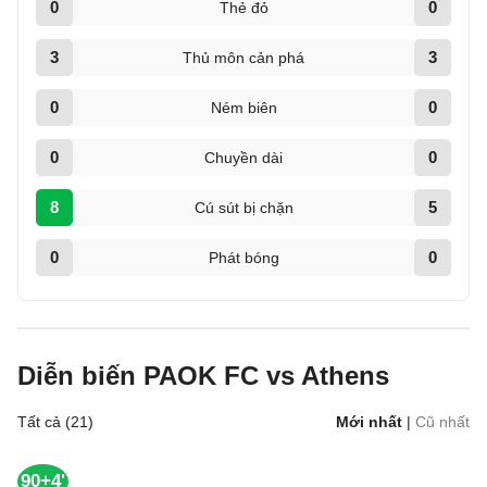
0
0
Thẻ đỏ
3
3
Thủ môn cản phá
0
0
Ném biên
0
0
Chuyền dài
8
5
Cú sút bị chặn
0
0
Phát bóng
Diễn biến PAOK FC vs Athens
Tất cả (21)
Mới nhất
|
Cũ nhất
90+4'