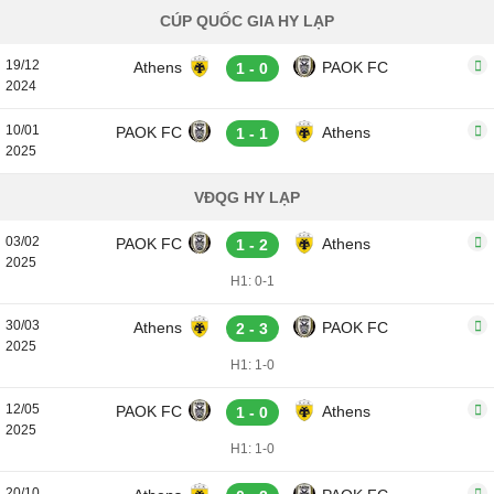
CÚP QUỐC GIA HY LẠP
19/12
Athens
PAOK FC
1 - 0
2024
10/01
PAOK FC
Athens
1 - 1
2025
VĐQG HY LẠP
03/02
PAOK FC
Athens
1 - 2
2025
H1: 0-1
30/03
Athens
PAOK FC
2 - 3
2025
H1: 1-0
12/05
PAOK FC
Athens
1 - 0
2025
H1: 1-0
20/10