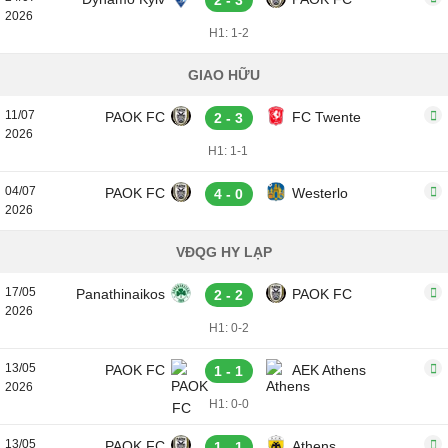
2 - 3
2026
H1: 1-2
GIAO HỮU
11/07
PAOK FC
FC Twente
2 - 3
2026
H1: 1-1
04/07
PAOK FC
Westerlo
4 - 0
2026
VĐQG HY LẠP
17/05
Panathinaikos
PAOK FC
2 - 2
2026
H1: 0-2
13/05
PAOK FC
AEK Athens
1 - 1
2026
H1: 0-0
13/05
PAOK FC
Athens
1 - 1