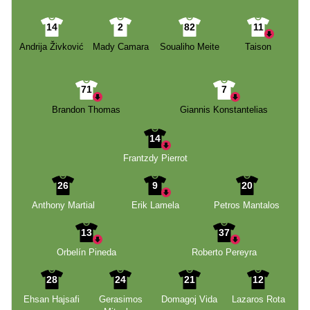
14
2
82
11
Andrija Živković
Mady Camara
Soualiho Meite
Taison
71
7
Brandon Thomas
Giannis Konstantelias
14
Frantzdy Pierrot
26
9
20
Anthony Martial
Erik Lamela
Petros Mantalos
13
37
Orbelín Pineda
Roberto Pereyra
28
24
21
12
Ehsan Hajsafi
Gerasimos
Domagoj Vida
Lazaros Rota