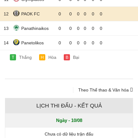
12
PAOK FC
0
0
0
0
0
0
13
Panathinaikos
0
0
0
0
0
0
14
Panetolikos
0
0
0
0
0
0
T
Thắng
H
Hòa
B
Bại
Theo Thể thao & Văn hóa
LỊCH THI ĐẤU - KẾT QUẢ
Ngày - 10/08
Chưa có dữ liệu trận đấu