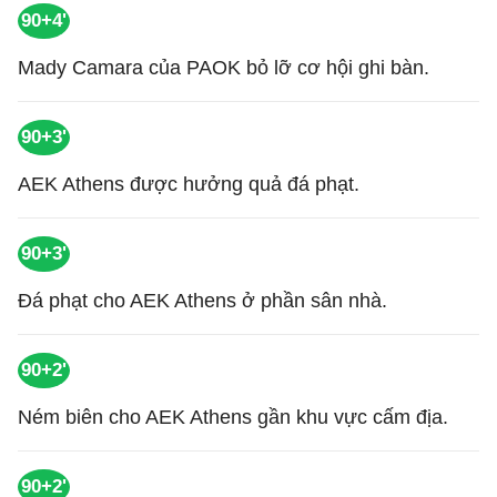
90+4'
Mady Camara của PAOK bỏ lỡ cơ hội ghi bàn.
90+3'
AEK Athens được hưởng quả đá phạt.
90+3'
Đá phạt cho AEK Athens ở phần sân nhà.
90+2'
Ném biên cho AEK Athens gần khu vực cấm địa.
90+2'