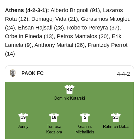
Athens (4-2-3-1):
Alberto Brignoli (91), Lazaros
Rota (12), Domagoj Vida (21), Gerasimos Mitoglou
(24), Ehsan Hajsafi (28), Roberto Pereyra (37),
Orbelín Pineda (13), Petros Mantalos (20), Erik
Lamela (9), Anthony Martial (26), Frantzdy Pierrot
(14)
PAOK FC
4-4-2
42
Dominik Kotarski
19
16
5
21
Jonny
Tomasz
Giannis
Rahman Baba
Kedziora
Michailidis