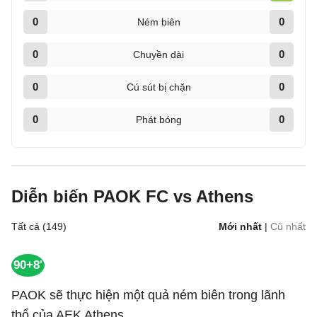
0
0
Ném biên
0
0
Chuyền dài
0
0
Cú sút bị chặn
0
0
Phát bóng
Diễn biến PAOK FC vs Athens
Tất cả (149)
Mới nhất
|
Cũ nhất
90+8'
PAOK sẽ thực hiện một quả ném biên trong lãnh
thổ của AEK Athens.