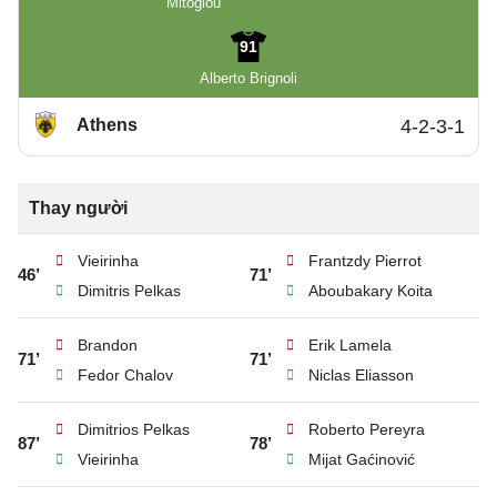
Mitoglou
91
Alberto Brignoli
Athens
4-2-3-1
Thay người
Vieirinha
Frantzdy Pierrot
46’
71’
Dimitris Pelkas
Aboubakary Koita
Brandon
Erik Lamela
71’
71’
Fedor Chalov
Niclas Eliasson
Dimitrios Pelkas
Roberto Pereyra
87’
78’
Vieirinha
Mijat Gaćinović