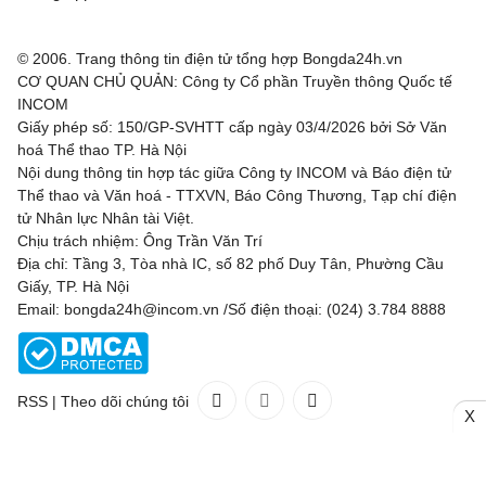
© 2006. Trang thông tin điện tử tổng hợp Bongda24h.vn
CƠ QUAN CHỦ QUẢN: Công ty Cổ phần Truyền thông Quốc tế
INCOM
Giấy phép số: 150/GP-SVHTT cấp ngày 03/4/2026 bởi Sở Văn
hoá Thể thao TP. Hà Nội
Nội dung thông tin hợp tác giữa Công ty INCOM và Báo điện tử
Thể thao và Văn hoá - TTXVN, Báo Công Thương, Tạp chí điện
tử Nhân lực Nhân tài Việt.
Chịu trách nhiệm: Ông Trần Văn Trí
Địa chỉ: Tầng 3, Tòa nhà IC, số 82 phố Duy Tân, Phường Cầu
Giấy, TP. Hà Nội
Email: bongda24h@incom.vn /Số điện thoại: (024) 3.784 8888
RSS
|
Theo dõi chúng tôi
X
Liên hệ
Quảng cáo
(024) 3.784 8888