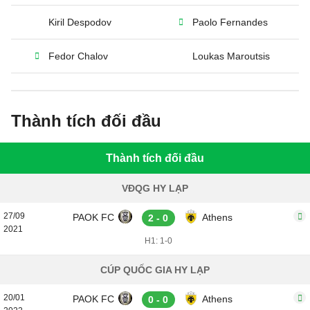
Kiril Despodov
Paolo Fernandes
Fedor Chalov
Loukas Maroutsis
Thành tích đối đầu
Thành tích đối đầu
VĐQG HY LẠP
27/09
PAOK FC
Athens
2 - 0
2021
H1: 1-0
CÚP QUỐC GIA HY LẠP
20/01
PAOK FC
Athens
0 - 0