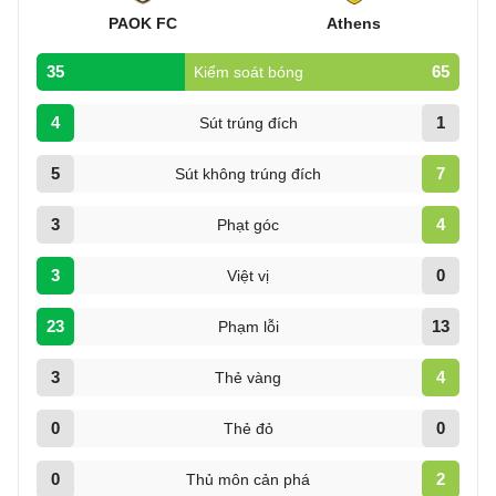
PAOK FC
Athens
35
65
Kiểm soát bóng
4
1
Sút trúng đích
5
7
Sút không trúng đích
3
4
Phạt góc
3
0
Việt vị
23
13
Phạm lỗi
3
4
Thẻ vàng
0
0
Thẻ đỏ
0
2
Thủ môn cản phá