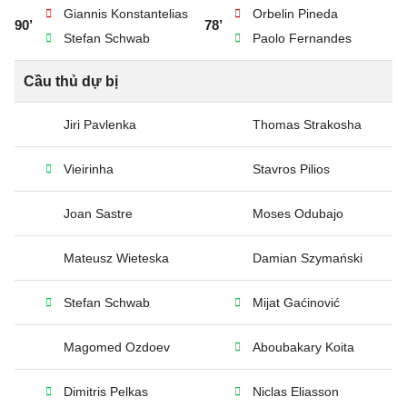
Giannis Konstantelias
Orbelin Pineda
90’
78’
Stefan Schwab
Paolo Fernandes
Cầu thủ dự bị
Jiri Pavlenka
Thomas Strakosha
Vieirinha
Stavros Pilios
Joan Sastre
Moses Odubajo
Mateusz Wieteska
Damian Szymański
Stefan Schwab
Mijat Gaćinović
Magomed Ozdoev
Aboubakary Koita
Dimitris Pelkas
Niclas Eliasson