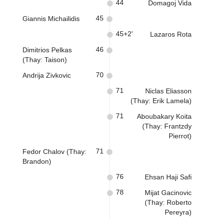
44
Domagoj Vida
45
Giannis Michailidis
45+2'
Lazaros Rota
46
Dimitrios Pelkas
(Thay: Taison)
70
Andrija Zivkovic
71
Niclas Eliasson
(Thay: Erik Lamela)
71
Aboubakary Koita
(Thay: Frantzdy
Pierrot)
71
Fedor Chalov (Thay:
Brandon)
76
Ehsan Haji Safi
78
Mijat Gacinovic
(Thay: Roberto
Pereyra)