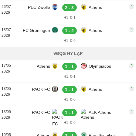
26/07
PEC Zwolle
Athens
2 - 3
2026
H1: 0-1
18/07
FC Groningen
Athens
1 - 2
2026
H1: 0-0
VĐQG HY LẠP
17/05
Athens
Olympiacos
1 - 1
2026
H1: 0-1
13/05
PAOK FC
Athens
1 - 1
2026
H1: 0-0
13/05
PAOK FC
AEK Athens
1 - 1
2026
H1: 0-0
10/05
Athens
Panathinaikos
2 - 1