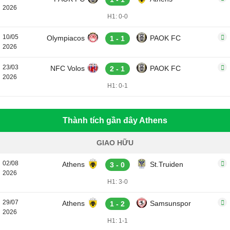
2026
H1: 0-0
10/05
Olympiacos
PAOK FC
1 - 1
2026
23/03
NFC Volos
PAOK FC
2 - 1
2026
H1: 0-1
Thành tích gần đây Athens
GIAO HỮU
02/08
Athens
St.Truiden
3 - 0
2026
H1: 3-0
29/07
Athens
Samsunspor
1 - 2
2026
H1: 1-1