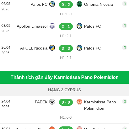
06/05
Pafos FC
Omonia Nicosia
0 - 2
2026
H1: 0-0
03/05
Apollon Limassol
Pafos FC
2 - 1
2026
H1: 2-1
26/04
APOEL Nicosia
Pafos FC
3 - 3
2026
H1: 2-1
Thành tích gần đây Karmiotissa Pano Polemidion
HẠNG 2 CYPRUS
24/04
PAEEK
Karmiotissa Pano
0 - 0
2026
Polemidion
H1: 0-0