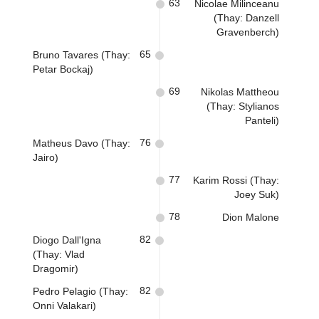
63
Nicolae Milinceanu
(Thay: Danzell
Gravenberch)
65
Bruno Tavares (Thay:
Petar Bockaj)
69
Nikolas Mattheou
(Thay: Stylianos
Panteli)
76
Matheus Davo (Thay:
Jairo)
77
Karim Rossi (Thay:
Joey Suk)
78
Dion Malone
82
Diogo Dall'Igna
(Thay: Vlad
Dragomir)
82
Pedro Pelagio (Thay:
Onni Valakari)