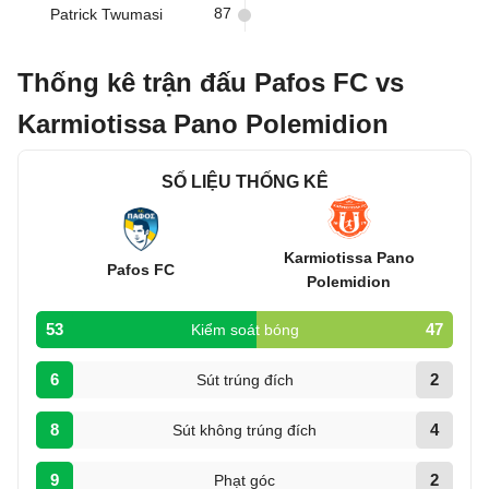
87
Patrick Twumasi
Thống kê trận đấu Pafos FC vs
Karmiotissa Pano Polemidion
SỐ LIỆU THỐNG KÊ
Karmiotissa Pano
Pafos FC
Polemidion
53
47
Kiểm soát bóng
6
2
Sút trúng đích
8
4
Sút không trúng đích
9
2
Phạt góc