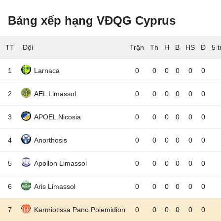
Bảng xếp hạng VĐQG Cyprus
TT
Đội
5 
1
Larnaca
0
0
0
0
0
0
2
AEL Limassol
0
0
0
0
0
0
3
APOEL Nicosia
0
0
0
0
0
0
4
Anorthosis
0
0
0
0
0
0
5
Apollon Limassol
0
0
0
0
0
0
6
Aris Limassol
0
0
0
0
0
0
7
Karmiotissa Pano Polemidion
0
0
0
0
0
0