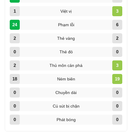
1
3
Việt vị
24
6
Phạm lỗi
2
2
Thẻ vàng
0
0
Thẻ đỏ
2
3
Thủ môn cản phá
18
19
Ném biên
0
0
Chuyền dài
0
0
Cú sút bị chặn
0
0
Phát bóng