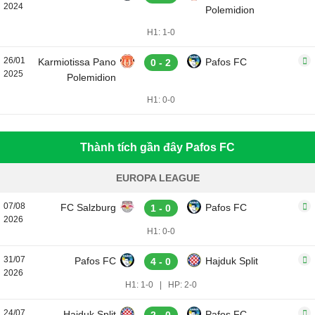
2024
Polemidion
H1: 1-0
26/01
Karmiotissa Pano
Pafos FC
0 - 2
2025
Polemidion
H1: 0-0
Thành tích gần đây Pafos FC
EUROPA LEAGUE
07/08
FC Salzburg
Pafos FC
1 - 0
2026
H1: 0-0
31/07
Pafos FC
Hajduk Split
4 - 0
2026
H1: 1-0
|
HP: 2-0
24/07
Hajduk Split
Pafos FC