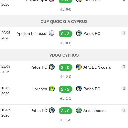
2 - 0
2026
H1: 0-0
CÚP QUỐC GIA CYPRUS
29/05
Apollon Limassol
Pafos FC
0 - 2
2026
H1: 0-0
VĐQG CYPRUS
22/05
Pafos FC
APOEL Nicosia
2 - 0
2026
H1: 2-0
16/05
Larnaca
Pafos FC
2 - 2
2026
H1: 1-1
10/05
Pafos FC
Aris Limassol
2 - 0
2026
H1: 1-0