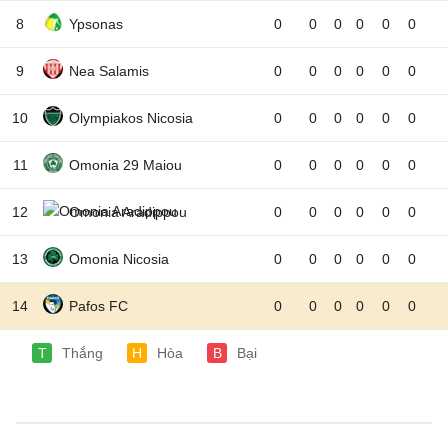
8
Ypsonas
0
0
0
0
0
0
9
Nea Salamis
0
0
0
0
0
0
10
Olympiakos Nicosia
0
0
0
0
0
0
11
Omonia 29 Maiou
0
0
0
0
0
0
12
Omonia Aradippou
0
0
0
0
0
0
13
Omonia Nicosia
0
0
0
0
0
0
14
Pafos FC
0
0
0
0
0
0
T
Thắng
H
Hòa
B
Bại