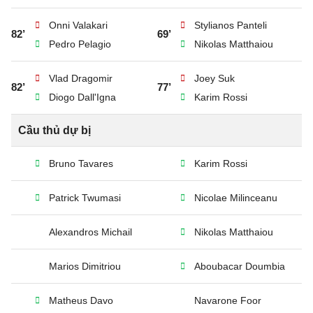
Onni Valakari
Stylianos Panteli
82’
69’
Pedro Pelagio
Nikolas Matthaiou
Vlad Dragomir
Joey Suk
82’
77’
Diogo Dall'Igna
Karim Rossi
Cầu thủ dự bị
Bruno Tavares
Karim Rossi
Patrick Twumasi
Nicolae Milinceanu
Alexandros Michail
Nikolas Matthaiou
Marios Dimitriou
Aboubacar Doumbia
Matheus Davo
Navarone Foor