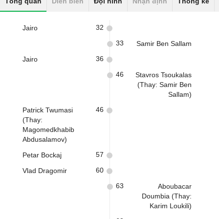
Tổng quan
Diễn biến
Đội hình
Nhận định
Thống kê
32
Jairo
33
Samir Ben Sallam
36
Jairo
46
Stavros Tsoukalas
(Thay: Samir Ben
Sallam)
46
Patrick Twumasi
(Thay:
Magomedkhabib
Abdusalamov)
57
Petar Bockaj
60
Vlad Dragomir
63
Aboubacar
Doumbia (Thay:
Karim Loukili)