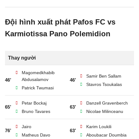
Đội hình xuất phát Pafos FC vs
Karmiotissa Pano Polemidion
Thay người
Magomedkhabib
Samir Ben Sallam
Abdusalamov
46’
46’
Stavros Tsoukalas
Patrick Twumasi
Petar Bockaj
Danzell Gravenberch
65’
63’
Bruno Tavares
Nicolae Milinceanu
Jairo
Karim Loukili
76’
63’
Matheus Davo
Aboubacar Doumbia