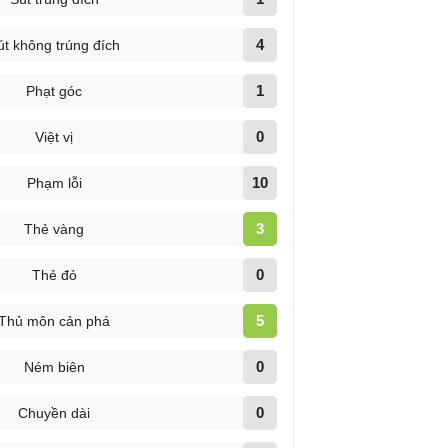
4
út không trúng đích
1
Phạt góc
0
Việt vị
10
Phạm lỗi
3
Thẻ vàng
0
Thẻ đỏ
5
Thủ môn cản phá
0
Ném biên
0
Chuyền dài