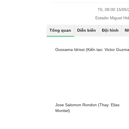
T6, 08:00 15/05
Estadio Miguel Hi
Tổng quan
Diễn biến
Đội hình
N
Oussama Idrissi (Kiến tạo: Victor Guzm
Jose Salomon Rondon (Thay: Elias
Montiel)