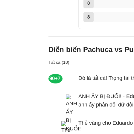
0
8
Diễn biến Pachuca vs P
Tất cả (18)
Đó là tất cả! Trọng tài t
90+7'
ANH ẤY BỊ ĐUỔI! - Ed
anh ấy phản đối dữ dội
Thẻ vàng cho Eduardo