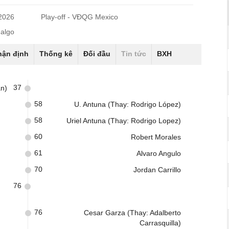
/2026
Play-off - VĐQG Mexico
dalgo
hận định
Thống kê
Đối đầu
Tin tức
BXH
37
an)
58
U. Antuna (Thay: Rodrigo López)
58
Uriel Antuna (Thay: Rodrigo Lopez)
60
Robert Morales
61
Alvaro Angulo
70
Jordan Carrillo
76
76
Cesar Garza (Thay: Adalberto
Carrasquilla)