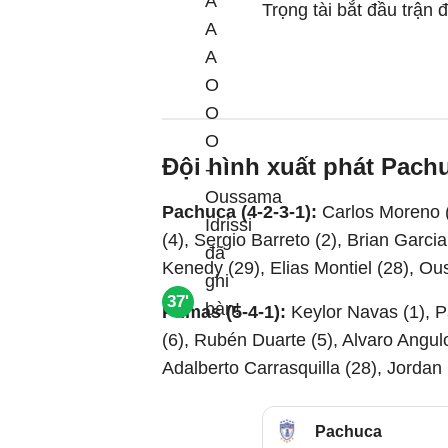
Trọng tài bắt đầu trận 
Đội hình xuất phát Pach
Pachuca (4-2-3-1):
Carlos Moreno 
(4), Sergio Barreto (2), Brian Garci
Kenedy (29), Elias Montiel (28), Ou
37'
Pumas (5-4-1):
Keylor Navas (1), 
(6), Rubén Duarte (5), Alvaro Angulo
Adalberto Carrasquilla (28), Jordan 
Pachuca