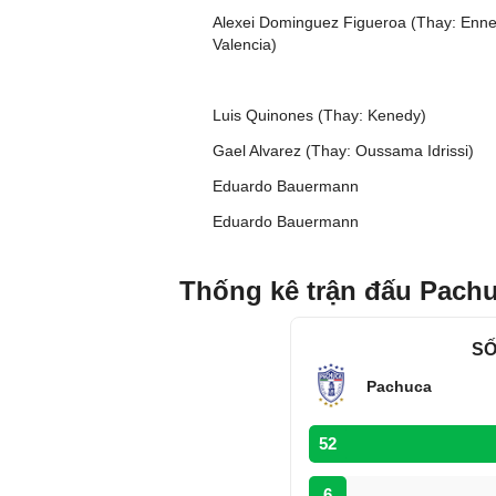
Alexei Dominguez Figueroa (Thay: Enne
Valencia)
Luis Quinones (Thay: Kenedy)
Gael Alvarez (Thay: Oussama Idrissi)
Eduardo Bauermann
Eduardo Bauermann
Thống kê trận đấu Pach
SỐ
Pachuca
52
6