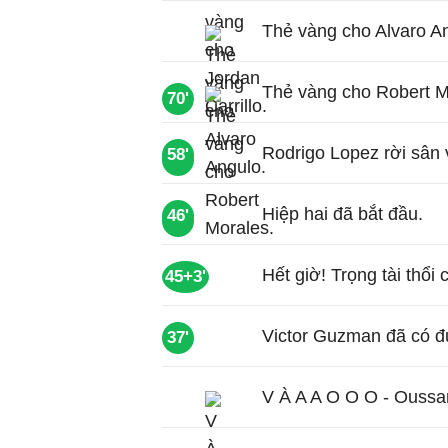
Thẻ vàng cho Alvaro A
Thẻ vàng cho Robert M
70'
Rodrigo Lopez rời sân 
58'
61'
Hiệp hai đã bắt đầu.
46'
60'
Hết giờ! Trọng tài thổi 
45+3'
Victor Guzman đã có đ
37'
V À A A O O O - Oussam