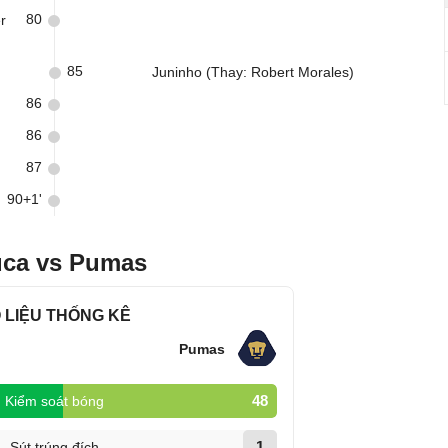
80
r
85
Juninho (Thay: Robert Morales)
86
86
87
90+1'
uca vs Pumas
 LIỆU THỐNG KÊ
Pumas
48
Kiểm soát bóng
1
Sút trúng đích