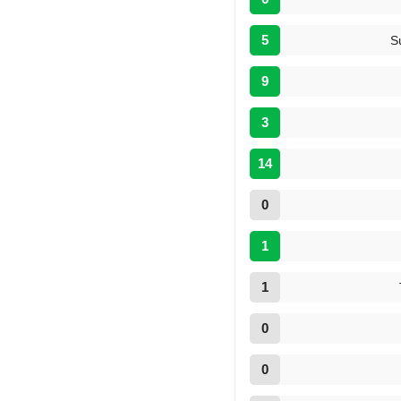
5
S
9
3
14
0
1
1
0
0