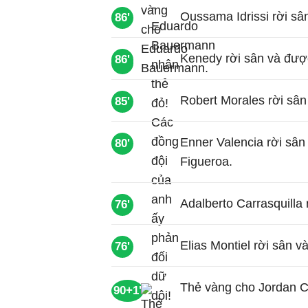
Oussama Idrissi rời sâ
86'
Kenedy rời sân và được
86'
87'
Robert Morales rời sân
85'
Enner Valencia rời sân
80'
Figueroa.
Adalberto Carrasquilla
76'
Elias Montiel rời sân 
76'
Thẻ vàng cho Jordan Ca
90+1'