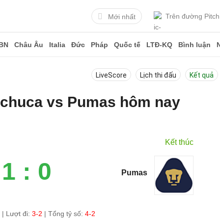
Trên đường Pitch
Mới nhất
BN
Châu Âu
Italia
Đức
Pháp
Quốc tế
LTĐ-KQ
Bình luận
LiveScore
Lịch thi đấu
Kết quả
Pachuca vs Pumas hôm nay
Kết thúc
1 : 0
Pumas
0
|
Lượt đi:
3-2
| Tổng tỷ số:
4-2