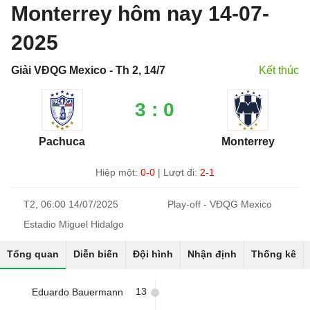
Monterrey hôm nay 14-07-
2025
Giải VĐQG Mexico - Th 2, 14/7
Kết thúc
3 : 0
Pachuca
Monterrey
Hiệp một:
0-0
|
Lượt đi:
2-1
T2, 06:00 14/07/2025
Play-off - VĐQG Mexico
Estadio Miguel Hidalgo
Tổng quan
Diễn biến
Đội hình
Nhận định
Thống kê
13
Eduardo Bauermann