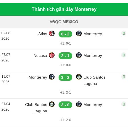
Thành tích gần đây Monterrey
VĐQG MEXICO
02/08
Atlas
Monterrey
0 - 2
2026
H1: 0-1
27/07
Necaxa
Monterrey
2 - 1
2026
H1: 0-0
19/07
Monterrey
Club Santos
3 - 2
2026
Laguna
H1: 3-1
27/04
Club Santos
Monterrey
3 - 0
2026
Laguna
H1: 2-0