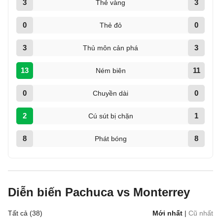
3
3
Thẻ vàng
0
0
Thẻ đỏ
3
3
Thủ môn cản phá
13
11
Ném biên
0
0
Chuyền dài
2
1
Cú sút bị chặn
8
8
Phát bóng
Diễn biến Pachuca vs Monterrey
Tất cả (38)
Mới nhất
|
Cũ nhất