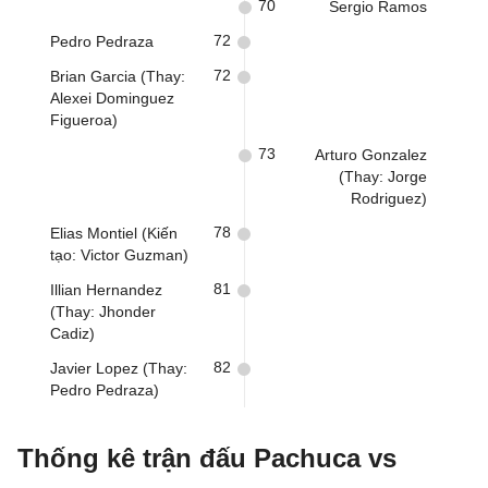
70
Sergio Ramos
72
Pedro Pedraza
72
Brian Garcia (Thay:
Alexei Dominguez
Figueroa)
73
Arturo Gonzalez
(Thay: Jorge
Rodriguez)
78
Elias Montiel (Kiến
tạo: Victor Guzman)
81
Illian Hernandez
(Thay: Jhonder
Cadiz)
82
Javier Lopez (Thay:
Pedro Pedraza)
Thống kê trận đấu Pachuca vs