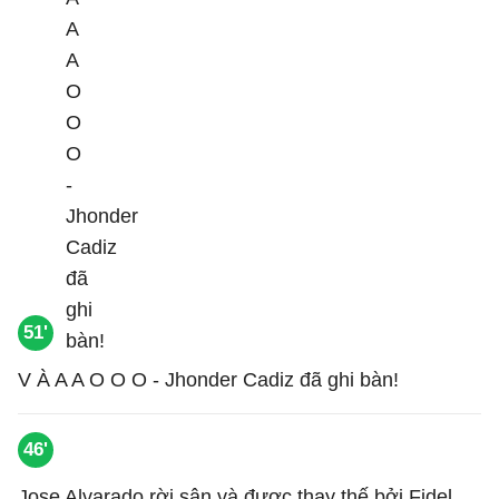
51'
V À A A O O O - Jhonder Cadiz đã ghi bàn!
46'
Jose Alvarado rời sân và được thay thế bởi Fidel