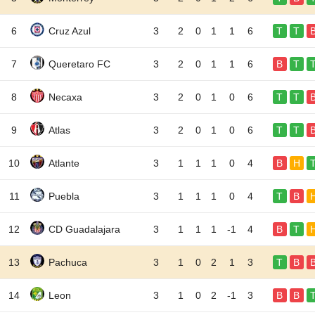
6
Cruz Azul
3
2
0
1
1
6
T
T
7
Queretaro FC
3
2
0
1
1
6
B
T
8
Necaxa
3
2
0
1
0
6
T
T
9
Atlas
3
2
0
1
0
6
T
T
10
Atlante
3
1
1
1
0
4
B
H
11
Puebla
3
1
1
1
0
4
T
B
12
CD Guadalajara
3
1
1
1
-1
4
B
T
13
Pachuca
3
1
0
2
1
3
T
B
14
Leon
3
1
0
2
-1
3
B
B