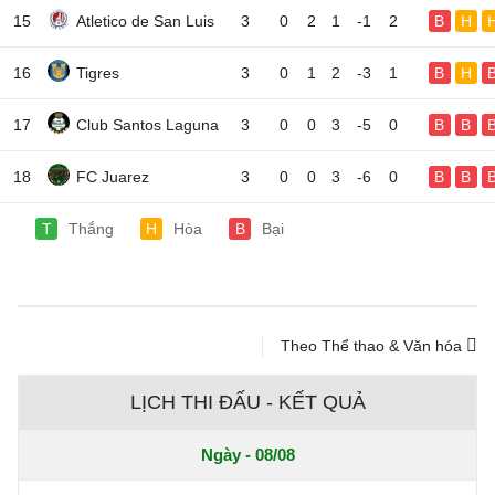
15
Atletico de San Luis
3
0
2
1
-1
2
B
H
16
Tigres
3
0
1
2
-3
1
B
H
17
Club Santos Laguna
3
0
0
3
-5
0
B
B
18
FC Juarez
3
0
0
3
-6
0
B
B
T
Thắng
H
Hòa
B
Bại
Theo Thể thao & Văn hóa
LỊCH THI ĐẤU - KẾT QUẢ
Ngày - 08/08