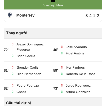
Santiago Mele
Monterrey
3-4-1-2
Thay người
Alexei Dominguez
Jose Alvarado
Figueroa
72’
46’
Fidel Ambriz
Brian Garcia
Jhonder Cadiz
Iker Fimbres
81’
59’
Illian Hernandez
Roberto De la Rosa
Pedro Pedraza
Jorge Rodriguez
82’
73’
Chofis
Arturo Gonzalez
Cầu thủ dự bị