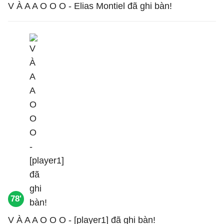
V À A A O O O - Elias Montiel đã ghi bàn!
78'
V À A A O O O - [player1] đã ghi bàn!