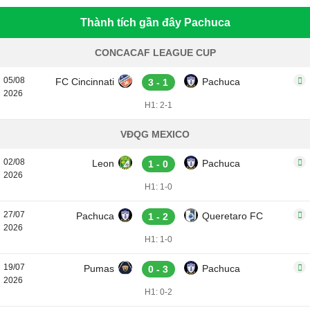
Thành tích gần đây Pachuca
CONCACAF LEAGUE CUP
05/08
FC Cincinnati
Pachuca
3 - 1
2026
H1: 2-1
VĐQG MEXICO
02/08
Leon
Pachuca
1 - 0
2026
H1: 1-0
27/07
Pachuca
Queretaro FC
1 - 2
2026
H1: 1-0
19/07
Pumas
Pachuca
0 - 3
2026
H1: 0-2