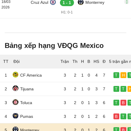
18/03
Cruz Azul
Monterrey
1 - 1
2026
H1: 0-1
Bảng xếp hạng VĐQG Mexico
TT
Đội
5 trận gần 
1
CF America
3
2
1
0
4
7
T
H
2
Tijuana
3
2
1
0
3
7
T
T
3
Toluca
3
2
0
1
3
6
T
B
4
Pumas
3
2
0
1
2
6
B
T
5
Monterrey
3
2
0
1
2
6
T
B