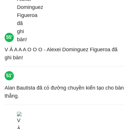
55'
V À A A A O O O - Alexei Dominguez Figueroa đã
ghi bàn!
51'
Alan Bautista đã có đường chuyền kiến tạo cho bàn
thắng.