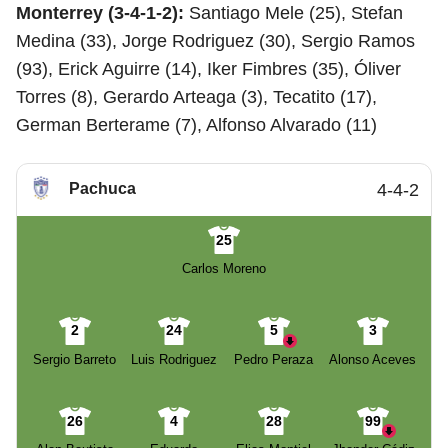
Monterrey (3-4-1-2):
Santiago Mele (25), Stefan
Medina (33), Jorge Rodriguez (30), Sergio Ramos
(93), Erick Aguirre (14), Iker Fimbres (35), Óliver
Torres (8), Gerardo Arteaga (3), Tecatito (17),
German Berterame (7), Alfonso Alvarado (11)
Pachuca
4-4-2
25
Carlos Moreno
2
24
5
3
Sergio Barreto
Luis Rodriguez
Pedro Peraza
Alonso Aceves
26
4
28
99