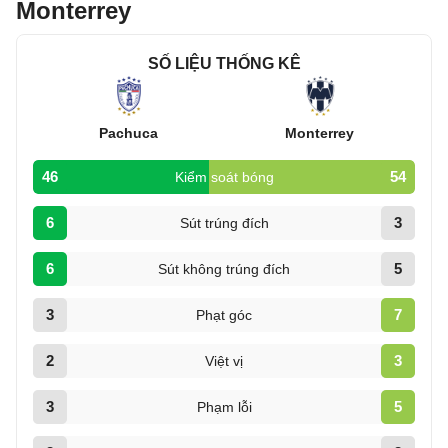
Monterrey
SỐ LIỆU THỐNG KÊ
Pachuca
Monterrey
46
54
Kiểm soát bóng
6
3
Sút trúng đích
6
5
Sút không trúng đích
3
7
Phạt góc
2
3
Việt vị
3
5
Phạm lỗi