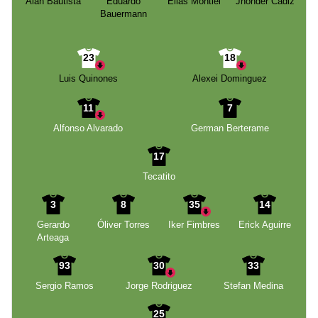
Alan Bautista
Eduardo
Elias Montiel
Jhonder Cádiz
Bauermann
23
18
Luis Quinones
Alexei Dominguez
11
7
Alfonso Alvarado
German Berterame
17
Tecatito
3
8
35
14
Gerardo
Óliver Torres
Iker Fimbres
Erick Aguirre
Arteaga
93
30
33
Sergio Ramos
Jorge Rodriguez
Stefan Medina
25