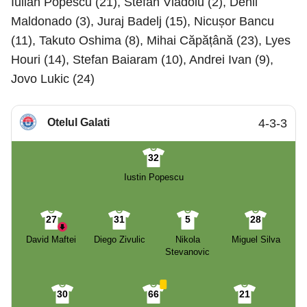
Iulian Popescu (21), Stefan Vladoiu (2), Denil
Maldonado (3), Juraj Badelj (15), Nicușor Bancu
(11), Takuto Oshima (8), Mihai Căpățână (23), Lyes
Houri (14), Stefan Baiaram (10), Andrei Ivan (9),
Jovo Lukic (24)
Otelul Galati
4-3-3
32
Iustin Popescu
27
31
5
28
David Maftei
Diego Zivulic
Nikola
Miguel Silva
Stevanovic
30
66
21