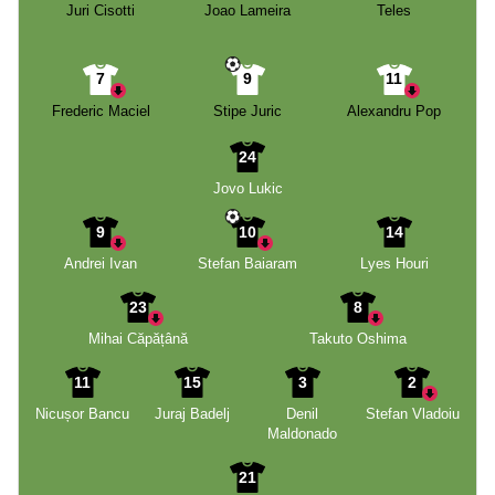
Juri Cisotti
Joao Lameira
Teles
7
9
11
Frederic Maciel
Stipe Juric
Alexandru Pop
24
Jovo Lukic
9
10
14
Andrei Ivan
Stefan Baiaram
Lyes Houri
23
8
Mihai Căpățână
Takuto Oshima
11
15
3
2
Nicușor Bancu
Juraj Badelj
Denil
Stefan Vladoiu
Maldonado
21