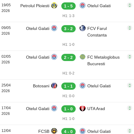
19/05
Petrolul Ploiesti
Otelul Galati
1 - 5
2026
H1: 1-3
09/05
Otelul Galati
FCV Farul
3 - 2
2026
Constanta
H1: 1-0
02/05
Otelul Galati
FC Metaloglobus
2 - 2
2026
Bucuresti
H1: 0-2
25/04
Botosani
Otelul Galati
1 - 1
2026
H1: 0-0
17/04
Otelul Galati
UTA Arad
1 - 0
2026
H1: 1-0
12/04
FCSB
Otelul Galati
4 - 0