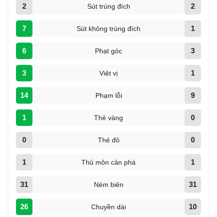
2
2
Sút trúng đích
7
1
Sút không trúng đích
6
3
Phạt góc
3
1
Việt vị
14
9
Phạm lỗi
1
0
Thẻ vàng
0
0
Thẻ đỏ
1
1
Thủ môn cản phá
31
31
Ném biên
26
10
Chuyền dài