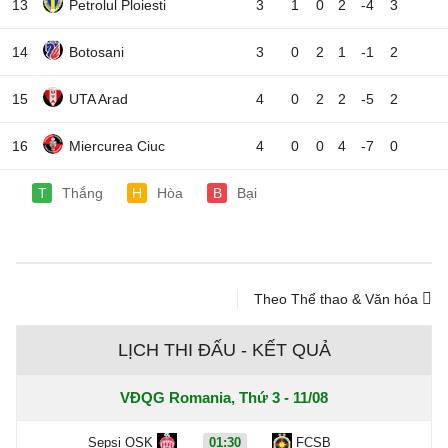
13
Petrolul Ploiesti
3
1
0
2
-4
3
14
Botosani
3
0
2
1
-1
2
15
UTA Arad
4
0
2
2
-5
2
16
Miercurea Ciuc
4
0
0
4
-7
0
T
Thắng
H
Hòa
B
Bại
Theo Thể thao & Văn hóa
LỊCH THI ĐẤU - KẾT QUẢ
VĐQG Romania, Thứ 3 - 11/08
Sepsi OSK
01:30
FCSB