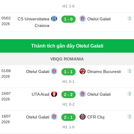
H1: 1-0
05/02
CS Universitatea
Otelul Galati
1 - 0
2026
Craiova
Thành tích gần đây Otelul Galati
VĐQG ROMANIA
01/08
Otelul Galati
Dinamo Bucuresti
1 - 1
2026
H1: 0-1
24/07
UTA Arad
Otelul Galati
2 - 2
2026
H1: 0-2
18/07
Otelul Galati
CFR Cluj
2 - 1
2026
H1: 1-0