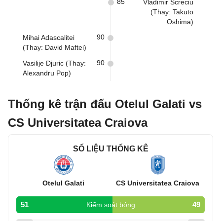
85
Vladimir Screciu
(Thay: Takuto
Oshima)
90
Mihai Adascalitei
(Thay: David Maftei)
90
Vasilije Djuric (Thay:
Alexandru Pop)
Thống kê trận đấu Otelul Galati vs
CS Universitatea Craiova
SỐ LIỆU THỐNG KÊ
Otelul Galati
CS Universitatea Craiova
51
49
Kiểm soát bóng