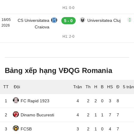
H1: 0-0
18/05
CS Universitatea
Universitatea Cluj
5 - 0
2026
Craiova
H1: 2-0
Bảng xếp hạng VĐQG Romania
TT
Đội
5 trậ
1
FC Rapid 1923
4
2
2
0
3
8
2
Dinamo Bucuresti
4
2
1
1
7
7
3
FCSB
3
2
1
0
4
7