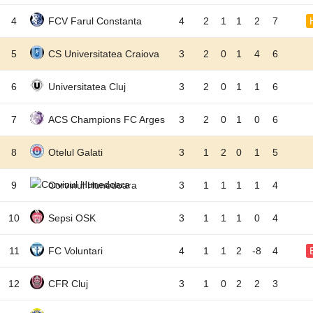
4
FCV Farul Constanta
4
2
1
1
2
7
5
CS Universitatea Craiova
3
2
0
1
4
6
6
Universitatea Cluj
3
2
0
1
1
6
7
ACS Champions FC Arges
3
2
0
1
0
6
8
Otelul Galati
3
1
2
0
1
5
9
Corvinul Hunedoara
3
1
1
1
1
4
10
Sepsi OSK
3
1
1
1
0
4
11
FC Voluntari
4
1
1
2
-8
4
12
CFR Cluj
3
1
0
2
2
3