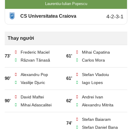
Laurentiu-Iulian Popescu
CS Universitatea Craiova
4-2-3-1
Thay người
Frederic Maciel
Mihai Capatina
73’
61’
Răzvan Tănasă
Carlos Mora
Alexandru Pop
Stefan Vladoiu
90’
61’
Vasilije Djuric
Iago Lopes
David Maftei
Andrei Ivan
90’
62’
Mihai Adascalitei
Alexandru Mitrita
Stefan Baiaram
74’
Stefan Daniel Bana