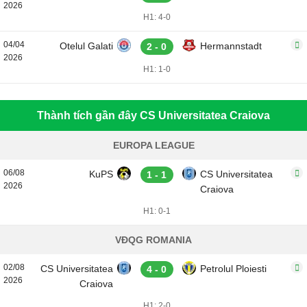
2026
H1: 4-0
04/04
Otelul Galati
Hermannstadt
2 - 0
2026
H1: 1-0
Thành tích gần đây CS Universitatea Craiova
EUROPA LEAGUE
06/08
KuPS
CS Universitatea
1 - 1
2026
Craiova
H1: 0-1
VĐQG ROMANIA
02/08
CS Universitatea
Petrolul Ploiesti
4 - 0
2026
Craiova
H1: 2-0