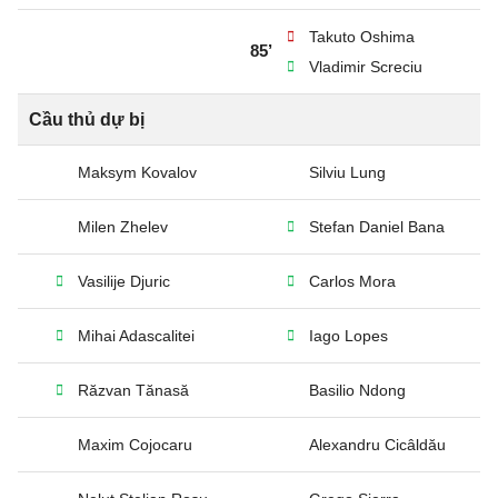
Takuto Oshima
85’
Vladimir Screciu
Cầu thủ dự bị
Maksym Kovalov
Silviu Lung
Milen Zhelev
Stefan Daniel Bana
Vasilije Djuric
Carlos Mora
Mihai Adascalitei
Iago Lopes
Răzvan Tănasă
Basilio Ndong
Maxim Cojocaru
Alexandru Cicâldău