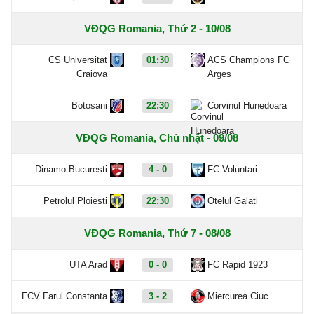
VĐQG Romania, Thứ 2 - 10/08
CS Universitat
01:30
ACS Champions FC
Craiova
Arges
Botosani
22:30
Corvinul Hunedoara
VĐQG Romania, Chủ nhật - 09/08
Dinamo Bucuresti
4 - 0
FC Voluntari
Petrolul Ploiesti
22:30
Otelul Galati
VĐQG Romania, Thứ 7 - 08/08
UTA Arad
0 - 0
FC Rapid 1923
FCV Farul Constanta
3 - 2
Miercurea Ciuc