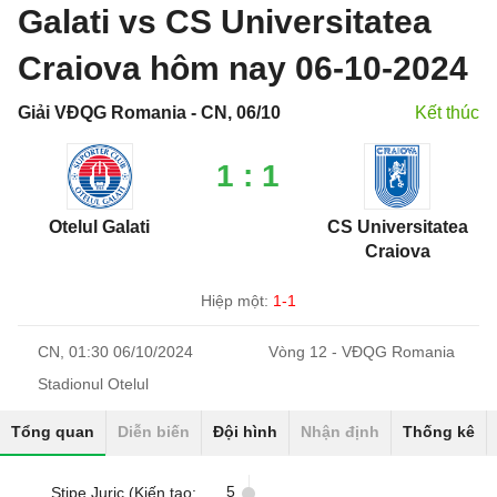
Galati vs CS Universitatea
Craiova hôm nay 06-10-2024
Giải VĐQG Romania - CN, 06/10
Kết thúc
1 : 1
Otelul Galati
CS Universitatea
Craiova
Hiệp một:
1-1
CN, 01:30 06/10/2024
Vòng 12 - VĐQG Romania
Stadionul Otelul
Tổng quan
Diễn biến
Đội hình
Nhận định
Thống kê
5
Stipe Juric (Kiến tạo: