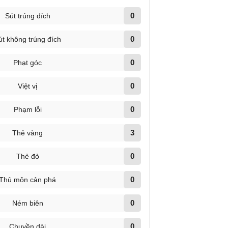
0
Sút trúng đích
0
út không trúng đích
0
Phạt góc
0
Việt vị
0
Phạm lỗi
3
Thẻ vàng
0
Thẻ đỏ
0
Thủ môn cản phá
0
Ném biên
0
Chuyền dài