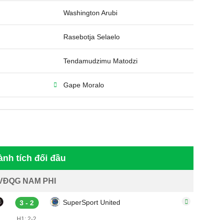
Washington Arubi
Rasebotja Selaelo
Tendamudzimu Matodzi
Gape Moralo
ành tích đối đầu
VĐQG NAM PHI
SuperSport United
3 - 2
H1: 2-2