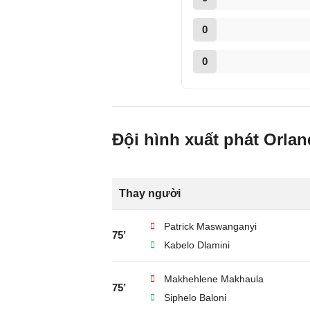
0
0
Đội hình xuất phát Orlan
Thay người
Patrick Maswanganyi
75’
Kabelo Dlamini
Makhehlene Makhaula
75’
Siphelo Baloni