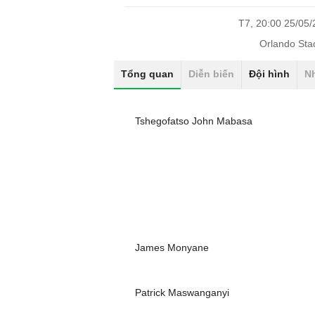
T7, 20:00 25/05
Orlando Sta
Tổng quan
Diễn biến
Đội hình
N
Tshegofatso John Mabasa
James Monyane
Patrick Maswanganyi