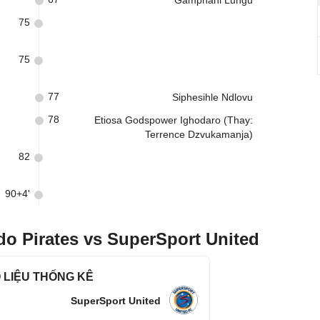
Gamphani Lungu
75
75
77
Siphesihle Ndlovu
78
Etiosa Godspower Ighodaro (Thay:
Terrence Dzvukamanja)
82
90+4'
do Pirates vs SuperSport United
 LIỆU THỐNG KÊ
SuperSport United