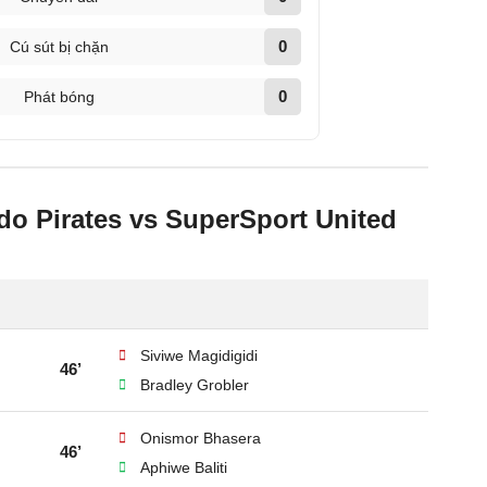
0
Cú sút bị chặn
0
Phát bóng
do Pirates vs SuperSport United
Siviwe Magidigidi
46’
Bradley Grobler
Onismor Bhasera
46’
Aphiwe Baliti