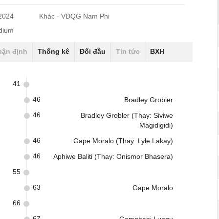
/2024
Khác - VĐQG Nam Phi
dium
hận định
Thống kê
Đối đầu
Tin tức
BXH
41
46
Bradley Grobler
46
Bradley Grobler (Thay: Siviwe
Magidigidi)
46
Gape Moralo (Thay: Lyle Lakay)
46
Aphiwe Baliti (Thay: Onismor Bhasera)
55
63
Gape Moralo
66
67