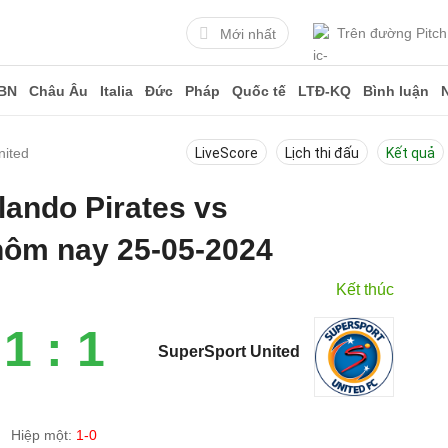
Trên đường Pitch
Mới nhất
BN
Châu Âu
Italia
Đức
Pháp
Quốc tế
LTĐ-KQ
Bình luận
nited
LiveScore
Lịch thi đấu
Kết quả
lando Pirates vs
hôm nay 25-05-2024
Kết thúc
1 : 1
SuperSport United
Hiệp một:
1-0