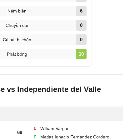
6
Ném biên
0
Chuyền dài
0
Cú sút bị chặn
10
Phát bóng
e vs Independiente del Valle
William Vargas
68’
Matias Ignacio Fernandez Cordero