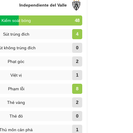
Independiente del Valle
48
Kiểm soát bóng
4
Sút trúng đích
0
út không trúng đích
2
Phạt góc
1
Việt vị
8
Phạm lỗi
2
Thẻ vàng
0
Thẻ đỏ
1
Thủ môn cản phá