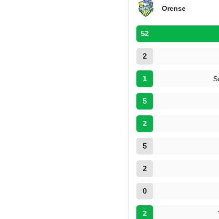
Orense
52
2
1
S
5
2
5
2
0
2