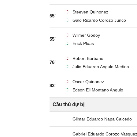
Steeven Quinonez
55’
Galo Ricardo Corozo Junco
Wilmer Godoy
55’
Erick Pluas
Robert Burbano
76’
Julio Eduardo Angulo Medina
Oscar Quinonez
83’
Edson Eli Montano Angulo
Cầu thủ dự bị
Gilmar Eduardo Napa Caicedo
Gabriel Eduardo Corozo Vasque