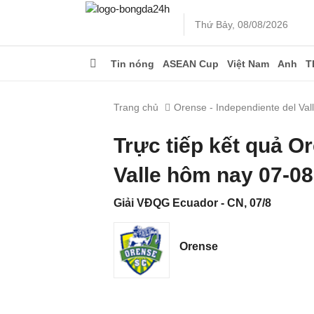
Thứ Bảy, 08/08/2026
Tin nóng
ASEAN Cup
Việt Nam
Anh
T
Trang chủ
Orense - Independiente del Val
Trực tiếp kết quả O
Valle hôm nay 07-0
Giải VĐQG Ecuador - CN, 07/8
Orense