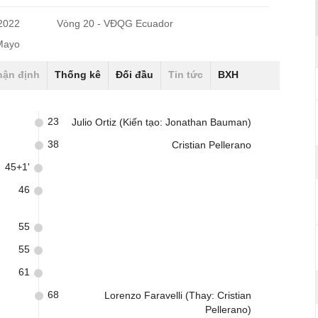
/2022
Vòng 20 - VĐQG Ecuador
 Mayo
hận định
Thống kê
Đối đầu
Tin tức
BXH
23
Julio Ortiz (Kiến tạo: Jonathan Bauman)
38
Cristian Pellerano
45+1'
46
55
55
61
68
Lorenzo Faravelli (Thay: Cristian
Pellerano)