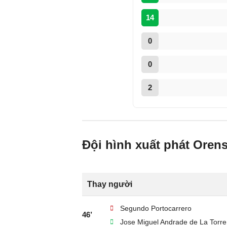
14
0
0
2
Đội hình xuất phát Orens
Thay người
Segundo Portocarrero
46’
Jose Miguel Andrade de La Torre