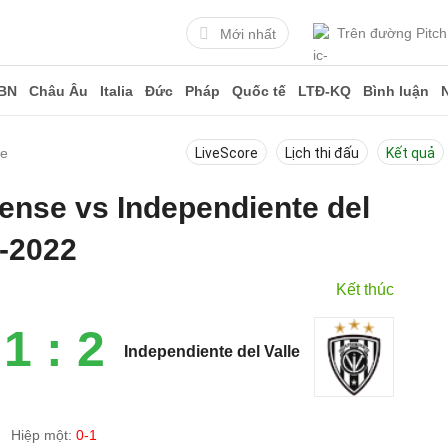
Trên đường Pitch
Mới nhất
BN
Châu Âu
Italia
Đức
Pháp
Quốc tế
LTĐ-KQ
Bình luận
le
LiveScore
Lịch thi đấu
Kết quả
rense vs Independiente del
8-2022
Kết thúc
1 : 2
Independiente del Valle
Hiệp một:
0-1