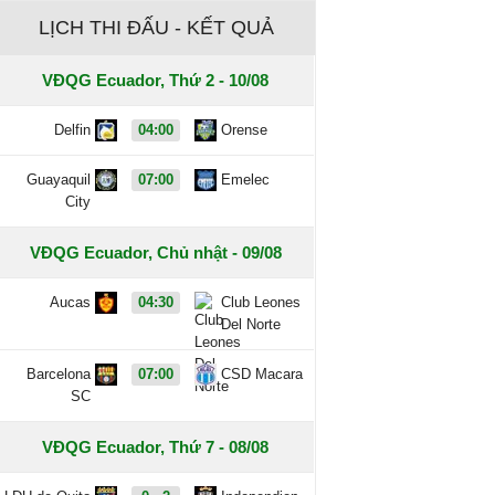
LỊCH THI ĐẤU - KẾT QUẢ
VĐQG Ecuador, Thứ 2 - 10/08
Delfin
04:00
Orense
Guayaquil
07:00
Emelec
City
VĐQG Ecuador, Chủ nhật - 09/08
Aucas
04:30
Club Leones
Del Norte
Barcelona
07:00
CSD Macara
SC
VĐQG Ecuador, Thứ 7 - 08/08