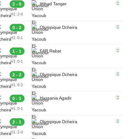
Ittihad Tanger
2 - 0
H1: 2-0
Olympique Dcheira
0 - 2
H1: 0-1
FAR Rabat
1 - 1
H1: 0-1
Olympique Dcheira
2 - 2
H1: 0-2
Hassania Agadir
0 - 1
H1: 0-1
Olympique Dcheira
2 - 1
H1: 2-0