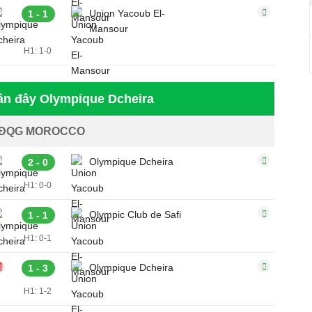
Union Yacoub El-
1 - 1
Mansour
H1: 1-0
ần đây Olympique Dcheira
ĐQG MOROCCO
Olympique Dcheira
2 - 0
H1: 0-0
Olympic Club de Safi
1 - 1
H1: 0-1
Olympique Dcheira
1 - 3
H1: 1-2