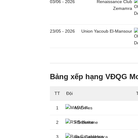
03/06
-
2026
Renaissance Club
Zemamra
23/05
-
2026
Union Yacoub El-Mansour
Bảng xếp hạng VĐQG M
TT
Đội
1
MAS Fes
2
RS Berkane
3
Raja Casablanca