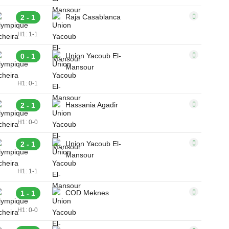
Raja Casablanca
2 - 1
H1: 1-1
Union Yacoub El-
0 - 1
Mansour
H1: 0-1
Hassania Agadir
2 - 1
H1: 0-0
Union Yacoub El-
2 - 1
Mansour
H1: 1-1
COD Meknes
1 - 1
H1: 0-0