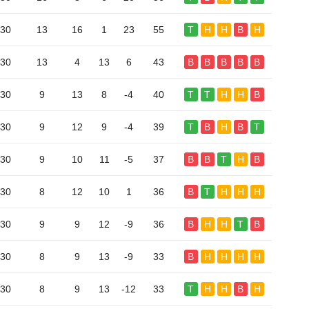
30
13
16
1
23
55
T
H
H
B
H
30
13
4
13
6
43
B
B
B
B
B
30
9
13
8
-4
40
T
T
H
H
B
30
9
12
9
-4
39
T
B
H
B
T
30
9
10
11
-5
37
B
B
T
H
B
30
8
12
10
1
36
B
T
H
H
H
30
9
9
12
-9
36
B
H
H
T
B
30
8
9
13
-9
33
B
H
H
H
H
30
8
9
13
-12
33
T
H
H
B
H