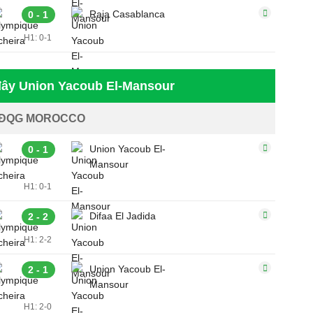
Raja Casablanca
0 - 1
H1: 0-1
đây Union Yacoub El-Mansour
ĐQG MOROCCO
Union Yacoub El-
0 - 1
Mansour
H1: 0-1
Difaa El Jadida
2 - 2
H1: 2-2
Union Yacoub El-
2 - 1
Mansour
H1: 2-0