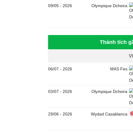
09/05
-
2026
Olympique Dcheira
Thành tích g
V
06/07
-
2026
MAS Fes
03/07
-
2026
Olympique Dcheira
29/06
-
2026
Wydad Casablanca