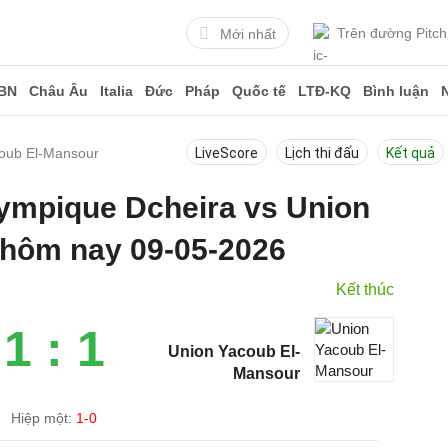
Trên đường Pitch
Mới nhất
BN
Châu Âu
Italia
Đức
Pháp
Quốc tế
LTĐ-KQ
Bình luận
coub El-Mansour
LiveScore
Lịch thi đấu
Kết quả
lympique Dcheira vs Union
hôm nay 09-05-2026
Kết thúc
1 : 1
Union Yacoub El-
Mansour
Hiệp một:
1-0