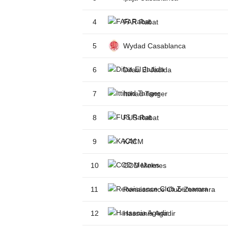
4
FAR Rabat
5
Wydad Casablanca
6
Difaa El Jadida
7
Ittihad Tanger
8
FUS Rabat
9
KACM
10
COD Meknes
11
Renaissance Club Zemamra
12
Hassania Agadir