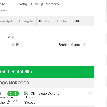
/2026
Vòng 19 - VĐQG Morocco
Adrar
hận định
Thống kê
Đối đầu
Tin tức
BXH
2
84
Brahim Mansouri
ành tích đối đầu
ĐQG MOROCCO
Olympique Dcheira
0 - 1
H1: 0-0