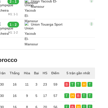
Union Yacoub El-
2 - 1
Mansour
H1: 1-1
Union Touarga Sport
1 - 2
H1: 1-2
orocco
Trận
Thắng
Hòa
Bại
HS
Điểm
5 trận gần nhất
30
16
11
3
23
59
B
T
T
H
T
30
16
9
5
17
57
T
H
B
T
T
30
16
8
6
20
56
T
B
H
T
T