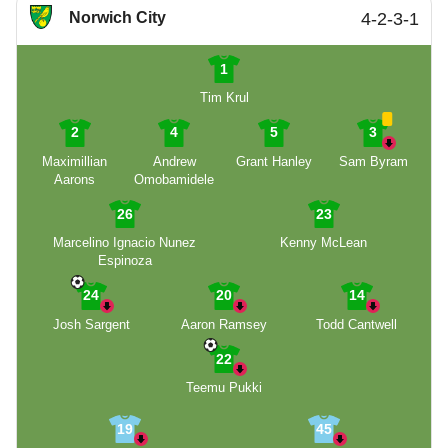
Norwich City
4-2-3-1
1
Tim Krul
2
4
5
3
Maximillian
Andrew
Grant Hanley
Sam Byram
Aarons
Omobamidele
26
23
Marcelino Ignacio Nunez
Kenny McLean
Espinoza
24
20
14
Josh Sargent
Aaron Ramsey
Todd Cantwell
22
Teemu Pukki
19
45