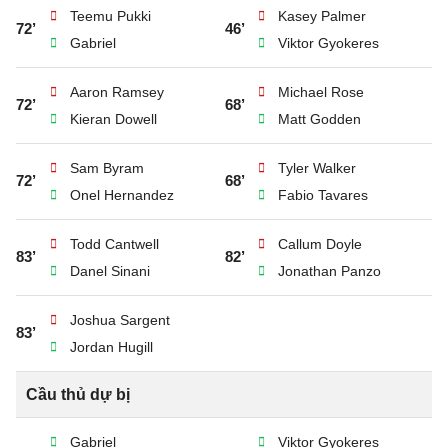
Teemu Pukki
Kasey Palmer
72’
46’
Gabriel
Viktor Gyokeres
Aaron Ramsey
Michael Rose
72’
68’
Kieran Dowell
Matt Godden
Sam Byram
Tyler Walker
72’
68’
Onel Hernandez
Fabio Tavares
Todd Cantwell
Callum Doyle
83’
82’
Danel Sinani
Jonathan Panzo
Joshua Sargent
83’
Jordan Hugill
Cầu thủ dự bị
Gabriel
Viktor Gyokeres