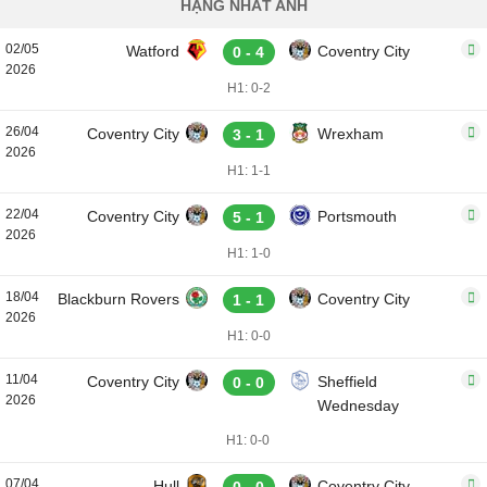
HẠNG NHẤT ANH
02/05
Watford
Coventry City
0 - 4
2026
H1: 0-2
26/04
Coventry City
Wrexham
3 - 1
2026
H1: 1-1
22/04
Coventry City
Portsmouth
5 - 1
2026
H1: 1-0
18/04
Blackburn Rovers
Coventry City
1 - 1
2026
H1: 0-0
11/04
Coventry City
Sheffield
0 - 0
2026
Wednesday
H1: 0-0
07/04
Hull
Coventry City