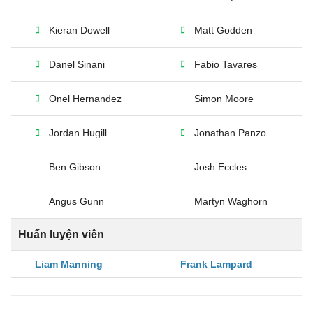
Kieran Dowell
Matt Godden
Danel Sinani
Fabio Tavares
Onel Hernandez
Simon Moore
Jordan Hugill
Jonathan Panzo
Ben Gibson
Josh Eccles
Angus Gunn
Martyn Waghorn
Huấn luyện viên
Liam Manning
Frank Lampard