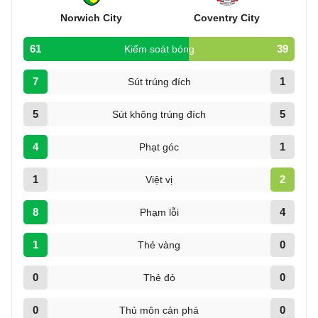
Norwich City
Coventry City
61
39
Kiểm soát bóng
7
1
Sút trúng đích
5
5
Sút không trúng đích
4
1
Phạt góc
1
2
Việt vị
8
4
Phạm lỗi
1
0
Thẻ vàng
0
0
Thẻ đỏ
0
0
Thủ môn cản phá