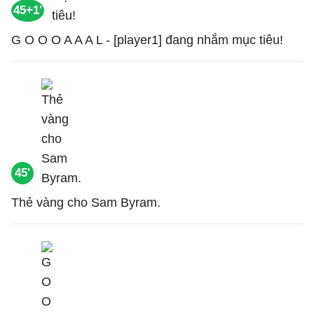
45+1'
G O O O A A A L - [player1] đang nhắm mục tiêu!
45'
Thẻ vàng cho Sam Byram.