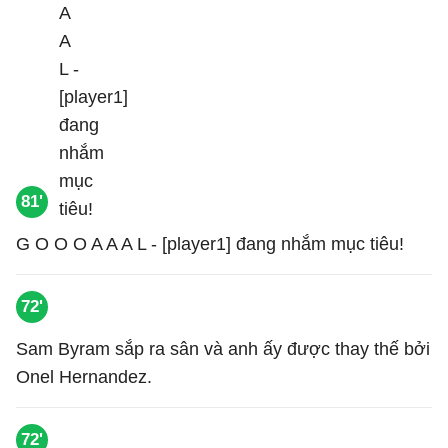
81'
G O O O A A A L - [player1] đang nhắm mục tiêu!
72'
Sam Byram sắp ra sân và anh ấy được thay thế bởi
Onel Hernandez.
72'