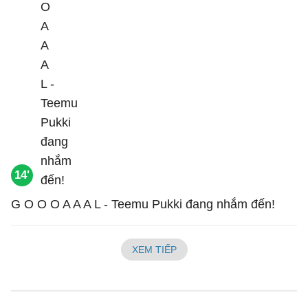
14'
G O O O A A A L - Teemu Pukki đang nhắm đến!
XEM TIẾP