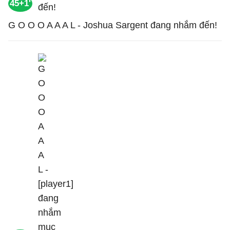
45+1'
G O O O A A A L - Joshua Sargent đang nhắm đến!