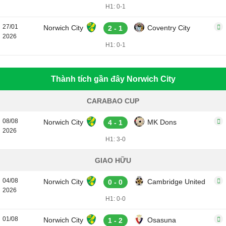
H1: 0-1
27/01
Norwich City
Coventry City
2 - 1
2026
H1: 0-1
Thành tích gần đây Norwich City
CARABAO CUP
08/08
Norwich City
MK Dons
4 - 1
2026
H1: 3-0
GIAO HỮU
04/08
Norwich City
Cambridge United
0 - 0
2026
H1: 0-0
01/08
Norwich City
Osasuna
1 - 2