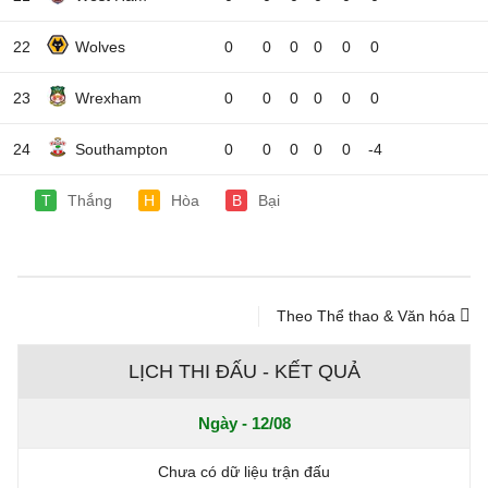
22
Wolves
0
0
0
0
0
0
23
Wrexham
0
0
0
0
0
0
24
Southampton
0
0
0
0
0
-4
T
Thắng
H
Hòa
B
Bại
Theo Thể thao & Văn hóa
LỊCH THI ĐẤU - KẾT QUẢ
Ngày - 12/08
Chưa có dữ liệu trận đấu