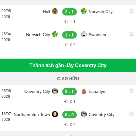
02/05
Hull
Norwich City
2 - 1
2026
H1: 1-1
25/04
Norwich City
Swansea
1 - 1
2026
H1: 0-0
Thành tích gần đây Coventry City
GIAO HỮU
08/08
Coventry City
Espanyol
3 - 1
2026
H1: 0-1
18/07
Northampton Town
Coventry City
0 - 0
2026
H1: 0-0