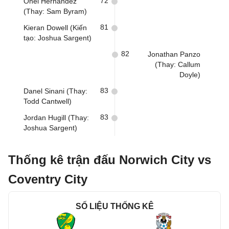
72
Onel Hernandez
(Thay: Sam Byram)
81
Kieran Dowell (Kiến
tạo: Joshua Sargent)
82
Jonathan Panzo
(Thay: Callum
Doyle)
83
Danel Sinani (Thay:
Todd Cantwell)
83
Jordan Hugill (Thay:
Joshua Sargent)
Thống kê trận đấu Norwich City vs
Coventry City
SỐ LIỆU THỐNG KÊ