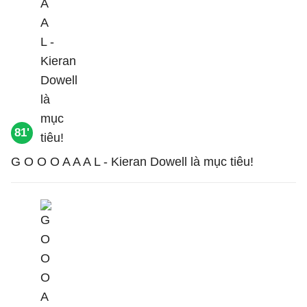
81'
G O O O A A A L - Kieran Dowell là mục tiêu!