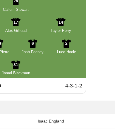
24
Callum Stewart
17
14
Alex Gilliead
Taylor Perry
6
6
2
Pierre
Josh Feeney
Luca Hoole
31
Jamal Blackman
n
4-3-1-2
Isaac England