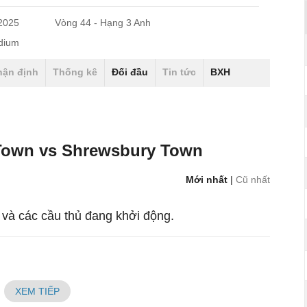
/2025
Vòng 44 - Hạng 3 Anh
adium
hận định
Thống kê
Đối đầu
Tin tức
BXH
Town vs Shrewsbury Town
Mới nhất
|
Cũ nhất
 và các cầu thủ đang khởi động.
XEM TIẾP