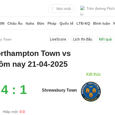
Trên đường Pitch
Mới nhất
BN
Châu Âu
Italia
Đức
Pháp
Quốc tế
LTĐ-KQ
Bình luận
ry Town
LiveScore
Lịch thi đấu
Kết quả
Northampton Town vs
ôm nay 21-04-2025
Kết thúc
4 : 1
Shrewsbury Town
Hiệp một:
0-0