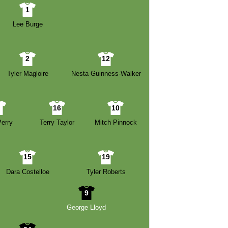
1
Lee Burge
2
12
Tyler Magloire
Nesta Guinness-Walker
8
16
10
erry
Terry Taylor
Mitch Pinnock
15
19
Dara Costelloe
Tyler Roberts
9
George Lloyd