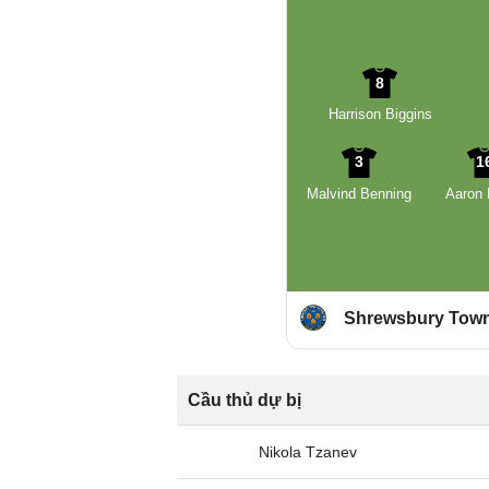
8
Harrison Biggins
3
1
Malvind Benning
Aaron 
Shrewsbury Tow
Cầu thủ dự bị
Nikola Tzanev