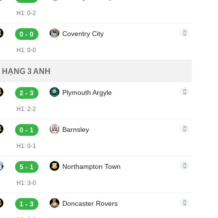
H1: 0-2
Coventry City
0 - 0
H1: 0-0
HẠNG 3 ANH
Plymouth Argyle
2 - 3
H1: 2-2
Barnsley
0 - 1
H1: 0-1
Northampton Town
5 - 1
H1: 3-0
Doncaster Rovers
1 - 3