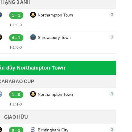
HẠNG 3 ANH
Northampton Town
1 - 1
H1: 0-0
Shrewsbury Town
4 - 1
H1: 0-0
gần đây Northampton Town
CARABAO CUP
Northampton Town
1 - 0
H1: 1-0
GIAO HỮU
Birmingham City
0 - 2