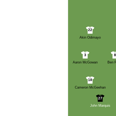
22
Akin Odimayo
3
Aaron McGowan
Ben P
18
Cameron McGeehan
27
John Marquis