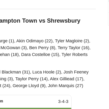
thampton Town vs Shrewsbury
rge (1), Akin Odimayo (22), Tyler Magloire (2),
McGowan (3), Ben Perry (8), Terry Taylor (16),
an (18), Dara Costelloe (15), Tyler Roberts
 Blackman (31), Luca Hoole (2), Josh Feeney
ng (3), Taylor Perry (14), Alex Gilliead (17),
t (24), George Lloyd (9), John Marquis (27)
wn
3-4-3