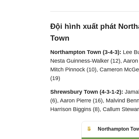
Đội hình xuất phát Nor
Town
Northampton Town (3-4-3):
Lee Bu
Nesta Guinness-Walker (12), Aaron 
Mitch Pinnock (10), Cameron McGeeh
(19)
Shrewsbury Town (4-3-1-2):
Jamal
(6), Aaron Pierre (16), Malvind Benni
Harrison Biggins (8), Callum Stewar
Northampton To