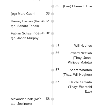
36
(Pen) Eberechi Eze
38
(og) Marc Guehi
45+2'
Harvey Barnes (Kiến
tạo: Sandro Tonali)
45+8'
Fabian Schaer (Kiến
tạo: Jacob Murphy)
51
Will Hughes
56
Edward Nketiah
(Thay: Jean-
Philippe Mateta)
57
Adam Wharton
(Thay: Will Hughes)
57
Daichi Kamada
(Thay: Eberechi
Eze)
58
Alexander Isak (Kiến
tạo: Joelinton)