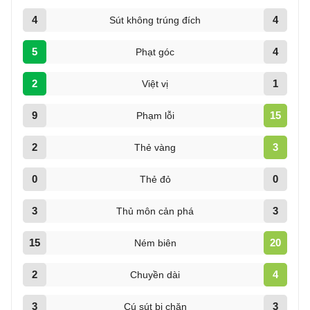
4
4
Sút không trúng đích
5
4
Phạt góc
2
1
Việt vị
9
15
Phạm lỗi
2
3
Thẻ vàng
0
0
Thẻ đỏ
3
3
Thủ môn cản phá
15
20
Ném biên
2
4
Chuyền dài
3
3
Cú sút bị chặn