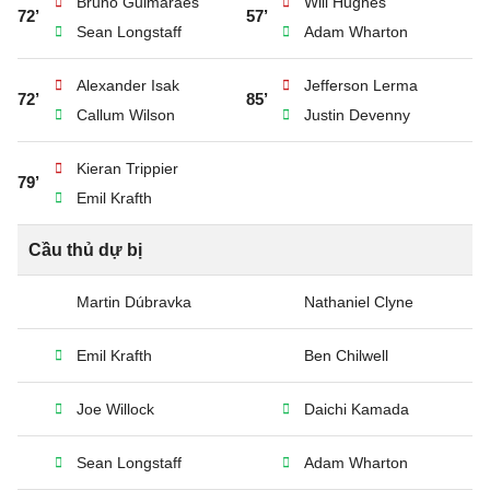
Bruno Guimaraes
Will Hughes
72’
57’
Sean Longstaff
Adam Wharton
Alexander Isak
Jefferson Lerma
72’
85’
Callum Wilson
Justin Devenny
Kieran Trippier
79’
Emil Krafth
Cầu thủ dự bị
Martin Dúbravka
Nathaniel Clyne
Emil Krafth
Ben Chilwell
Joe Willock
Daichi Kamada
Sean Longstaff
Adam Wharton