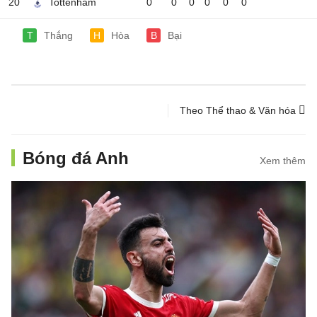
20
Tottenham
0
0
0
0
0
0
T
Thắng
H
Hòa
B
Bại
Theo Thể thao & Văn hóa
Bóng đá Anh
Xem thêm