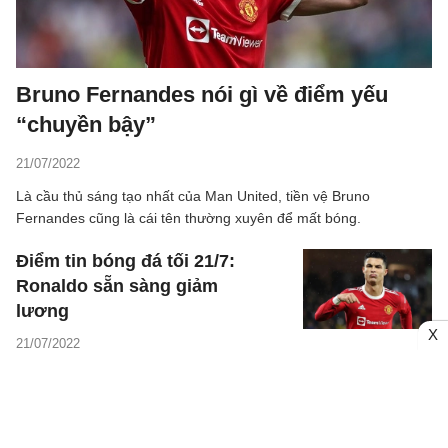
Bruno Fernandes nói gì về điểm yếu
“chuyền bậy”
21/07/2022
Là cầu thủ sáng tạo nhất của Man United, tiền vệ Bruno
Fernandes cũng là cái tên thường xuyên để mất bóng.
Điểm tin bóng đá tối 21/7:
Ronaldo sẵn sàng giảm
lương
X
21/07/2022
Lí do Haaland chưa ra sân
trong trận giao hữu của
Man City