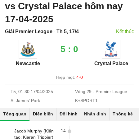
vs Crystal Palace hôm nay
17-04-2025
Giải Premier League - Th 5, 17/4
Kết thúc
5 : 0
Newcastle
Crystal Palace
Hiệp một:
4-0
T5, 01:30 17/04/2025
Vòng 29 - Premier League
St James' Park
K+SPORT1
Tổng quan
Diễn biến
Đội hình
Nhận định
Thống kê
14
Jacob Murphy (Kiến
tạo: Kieran Trippier)