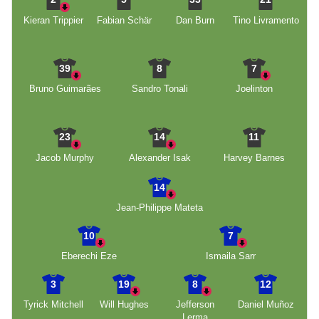
Kieran Trippier
Fabian Schär
Dan Burn
Tino Livramento
39
8
7
Bruno Guimarães
Sandro Tonali
Joelinton
23
14
11
Jacob Murphy
Alexander Isak
Harvey Barnes
14
Jean-Philippe Mateta
10
7
Eberechi Eze
Ismaila Sarr
3
19
8
12
Tyrick Mitchell
Will Hughes
Jefferson
Daniel Muñoz
Lerma