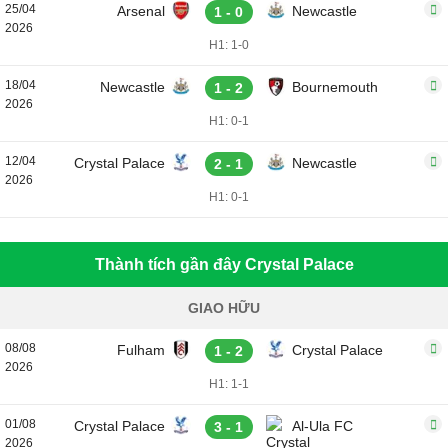
25/04
Arsenal
Newcastle
1 - 0
2026
H1: 1-0
18/04
Newcastle
Bournemouth
1 - 2
2026
H1: 0-1
12/04
Crystal Palace
Newcastle
2 - 1
2026
H1: 0-1
Thành tích gần đây Crystal Palace
GIAO HỮU
08/08
Fulham
Crystal Palace
1 - 2
2026
H1: 1-1
01/08
Crystal Palace
Al-Ula FC
3 - 1
2026