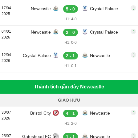
17/04
Newcastle
Crystal Palace
5 - 0
2025
H1: 4-0
04/01
Newcastle
Crystal Palace
2 - 0
2026
H1: 0-0
12/04
Crystal Palace
Newcastle
2 - 1
2026
H1: 0-1
Thành tích gần đây Newcastle
GIAO HỮU
30/07
Bristol City
Newcastle
4 - 1
2026
H1: 2-0
25/07
Gateshead FC
Newcastle
1 - 1