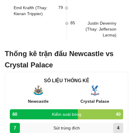
79
Emil Krafth (Thay:
Kieran Trippier)
85
Justin Devenny
(Thay: Jefferson
Lerma)
Thống kê trận đấu Newcastle vs
Crystal Palace
SỐ LIỆU THỐNG KÊ
Newcastle
Crystal Palace
60
40
Kiểm soát bóng
7
4
Sút trúng đích