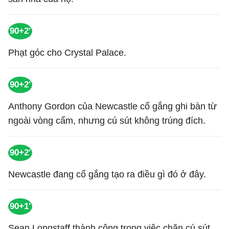
90+2'
Phạt góc cho Crystal Palace.
90+2'
Anthony Gordon của Newcastle cố gắng ghi bàn từ
ngoài vòng cấm, nhưng cú sút không trúng đích.
90+2'
Newcastle đang cố gắng tạo ra điều gì đó ở đây.
90+1'
Sean Longstaff thành công trong việc chặn cú sút.