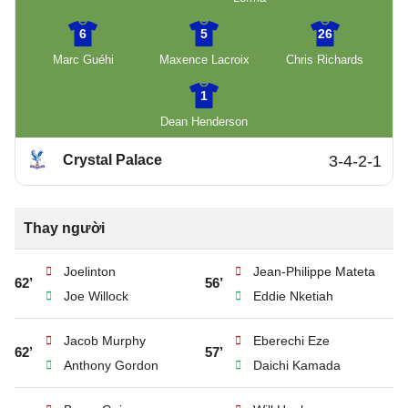
6
5
26
Marc Guéhi
Maxence Lacroix
Chris Richards
1
Dean Henderson
Crystal Palace
3-4-2-1
Thay người
Joelinton
Jean-Philippe Mateta
62’
56’
Joe Willock
Eddie Nketiah
Jacob Murphy
Eberechi Eze
62’
57’
Anthony Gordon
Daichi Kamada