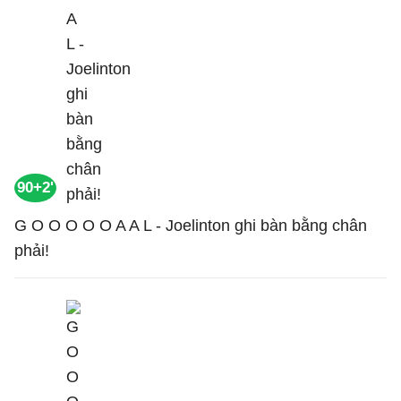
90+2'
G O O O O O A A L - Joelinton ghi bàn bằng chân
phải!