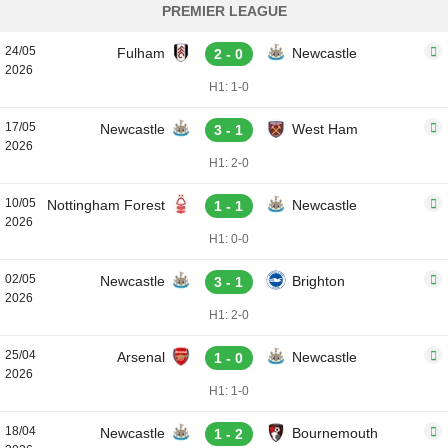
PREMIER LEAGUE
24/05
Fulham
Newcastle
2 - 0
2026
H1: 1-0
17/05
Newcastle
West Ham
3 - 1
2026
H1: 2-0
10/05
Nottingham Forest
Newcastle
1 - 1
2026
H1: 0-0
02/05
Newcastle
Brighton
3 - 1
2026
H1: 2-0
25/04
Arsenal
Newcastle
1 - 0
2026
H1: 1-0
18/04
Newcastle
Bournemouth
1 - 2