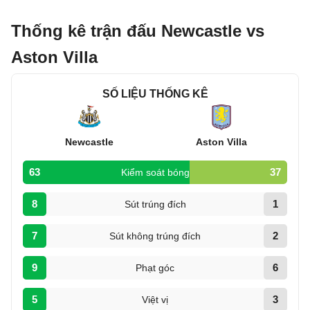
Thống kê trận đấu Newcastle vs
Aston Villa
SỐ LIỆU THỐNG KÊ
Newcastle
Aston Villa
63
37
Kiểm soát bóng
8
1
Sút trúng đích
7
2
Sút không trúng đích
9
6
Phạt góc
5
3
Việt vị