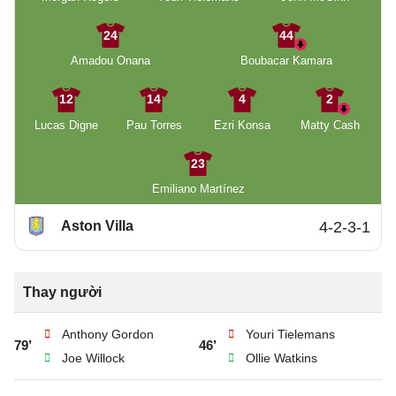
24
44
Amadou Onana
Boubacar Kamara
12
14
4
2
Lucas Digne
Pau Torres
Ezri Konsa
Matty Cash
23
Emiliano Martínez
Aston Villa
4-2-3-1
Thay người
Anthony Gordon
Youri Tielemans
79’
46’
Joe Willock
Ollie Watkins