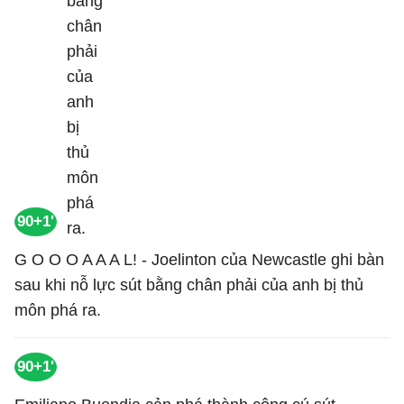
90+1'
G O O O A A A L! - Joelinton của Newcastle ghi bàn
sau khi nỗ lực sút bằng chân phải của anh bị thủ
môn phá ra.
90+1'