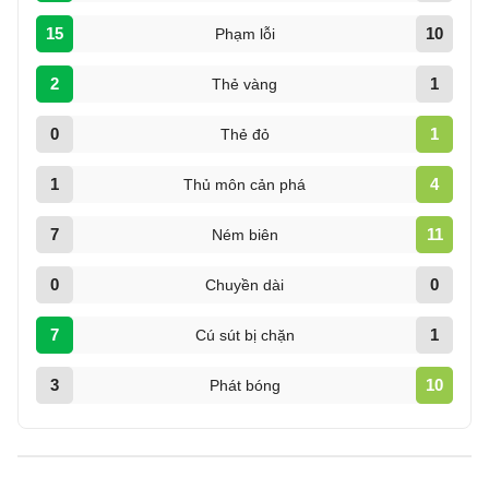
15
10
Phạm lỗi
2
1
Thẻ vàng
0
1
Thẻ đỏ
1
4
Thủ môn cản phá
7
11
Ném biên
0
0
Chuyền dài
7
1
Cú sút bị chặn
3
10
Phát bóng