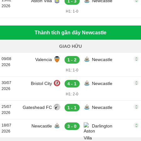
15/02
Aston Villa
Newcastle
1 - 3
2026
H1: 1-0
Thành tích gần đây Newcastle
GIAO HỮU
09/08
Valencia
Newcastle
1 - 2
2026
H1: 1-0
30/07
Bristol City
Newcastle
4 - 1
2026
H1: 2-0
25/07
Gateshead FC
Newcastle
1 - 1
2026
18/07
Newcastle
Darlington
3 - 0
2026