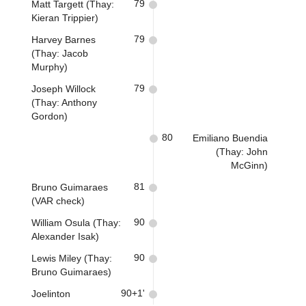
79
Matt Targett (Thay:
Kieran Trippier)
79
Harvey Barnes
(Thay: Jacob
Murphy)
79
Joseph Willock
(Thay: Anthony
Gordon)
80
Emiliano Buendia
(Thay: John
McGinn)
81
Bruno Guimaraes
(VAR check)
90
William Osula (Thay:
Alexander Isak)
90
Lewis Miley (Thay:
Bruno Guimaraes)
90+1'
Joelinton