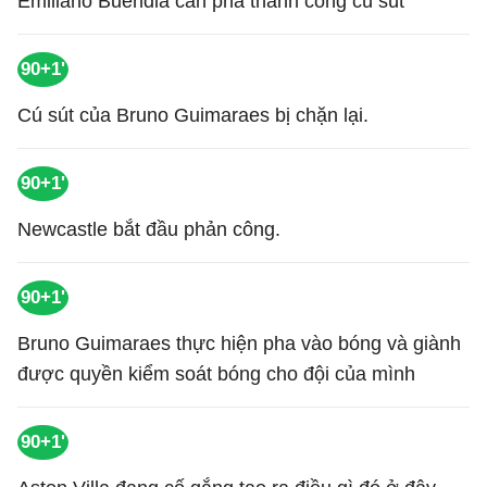
Emiliano Buendia cản phá thành công cú sút
90+1'
Cú sút của Bruno Guimaraes bị chặn lại.
90+1'
Newcastle bắt đầu phản công.
90+1'
Bruno Guimaraes thực hiện pha vào bóng và giành
được quyền kiểm soát bóng cho đội của mình
90+1'