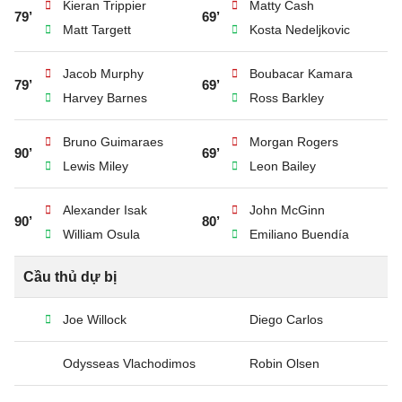
Kieran Trippier
Matty Cash
79’
69’
Matt Targett
Kosta Nedeljkovic
Jacob Murphy
Boubacar Kamara
79’
69’
Harvey Barnes
Ross Barkley
Bruno Guimaraes
Morgan Rogers
90’
69’
Lewis Miley
Leon Bailey
Alexander Isak
John McGinn
90’
80’
William Osula
Emiliano Buendía
Cầu thủ dự bị
Joe Willock
Diego Carlos
Odysseas Vlachodimos
Robin Olsen