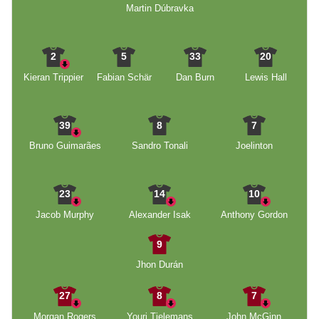
Martin Dúbravka
2
5
33
20
Kieran Trippier
Fabian Schär
Dan Burn
Lewis Hall
39
8
7
Bruno Guimarães
Sandro Tonali
Joelinton
23
14
10
Jacob Murphy
Alexander Isak
Anthony Gordon
9
Jhon Durán
27
8
7
Morgan Rogers
Youri Tielemans
John McGinn