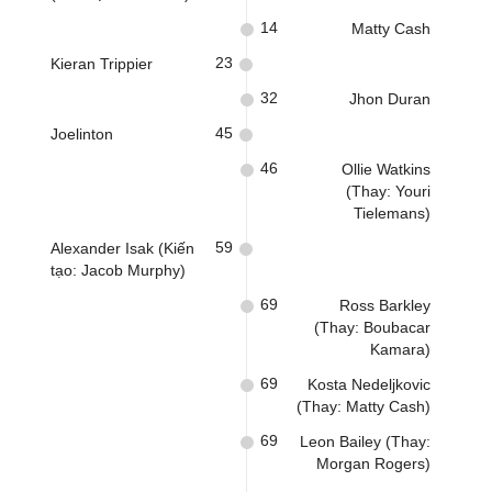
14
Matty Cash
23
Kieran Trippier
32
Jhon Duran
45
Joelinton
46
Ollie Watkins
(Thay: Youri
Tielemans)
59
Alexander Isak (Kiến
tạo: Jacob Murphy)
69
Ross Barkley
(Thay: Boubacar
Kamara)
69
Kosta Nedeljkovic
(Thay: Matty Cash)
69
Leon Bailey (Thay:
Morgan Rogers)