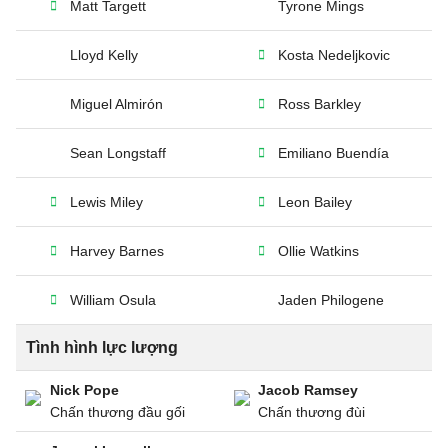
Matt Targett
Tyrone Mings
Lloyd Kelly
Kosta Nedeljkovic
Miguel Almirón
Ross Barkley
Sean Longstaff
Emiliano Buendía
Lewis Miley
Leon Bailey
Harvey Barnes
Ollie Watkins
William Osula
Jaden Philogene
Tình hình lực lượng
Nick Pope
Jacob Ramsey
Chấn thương đầu gối
Chấn thương đùi