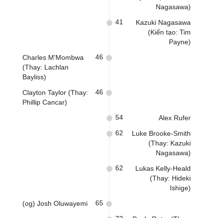
Nagasawa)
41
Kazuki Nagasawa
(Kiến tạo: Tim
Payne)
46
Charles M'Mombwa
(Thay: Lachlan
Bayliss)
46
Clayton Taylor (Thay:
Phillip Cancar)
54
Alex Rufer
62
Luke Brooke-Smith
(Thay: Kazuki
Nagasawa)
62
Lukas Kelly-Heald
(Thay: Hideki
Ishige)
65
(og) Josh Oluwayemi