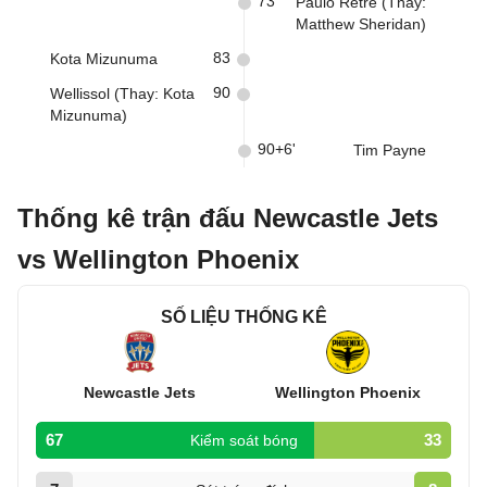
73
Paulo Retre (Thay:
Matthew Sheridan)
83
Kota Mizunuma
90
Wellissol (Thay: Kota
Mizunuma)
90+6'
Tim Payne
Thống kê trận đấu Newcastle Jets
vs Wellington Phoenix
SỐ LIỆU THỐNG KÊ
Newcastle Jets
Wellington Phoenix
67
33
Kiểm soát bóng