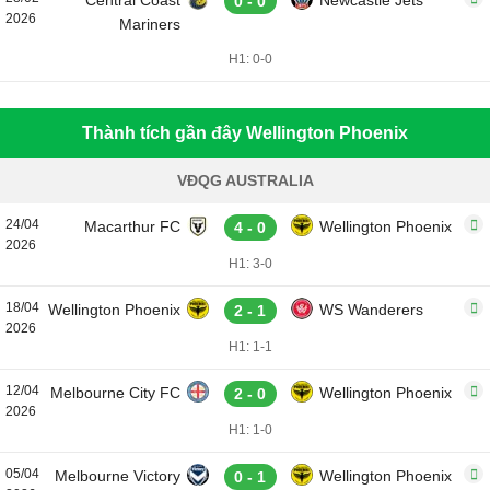
Central Coast
Newcastle Jets
0 - 0
2026
Mariners
H1: 0-0
Thành tích gần đây Wellington Phoenix
VĐQG AUSTRALIA
24/04
Macarthur FC
Wellington Phoenix
4 - 0
2026
H1: 3-0
18/04
Wellington Phoenix
WS Wanderers
2 - 1
2026
H1: 1-1
12/04
Melbourne City FC
Wellington Phoenix
2 - 0
2026
H1: 1-0
05/04
Melbourne Victory
Wellington Phoenix
0 - 1