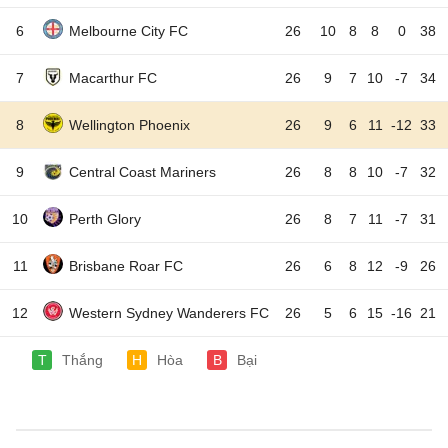
6
Melbourne City FC
26
10
8
8
0
38
7
Macarthur FC
26
9
7
10
-7
34
8
Wellington Phoenix
26
9
6
11
-12
33
9
Central Coast Mariners
26
8
8
10
-7
32
10
Perth Glory
26
8
7
11
-7
31
11
Brisbane Roar FC
26
6
8
12
-9
26
12
Western Sydney Wanderers FC
26
5
6
15
-16
21
T
Thắng
H
Hòa
B
Bại