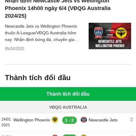
Nhận định Newcastle Jets vs Wellington
Phoenix 14h00 ngày 6/4 (VĐQG Australia
2024/25)
Newcastle Jets vs Wellington Phoenix
thuộc A-League/VĐQG Australia hôm
nay: Nhận định bóng đá, chuyên gia
phân tích tỷ số trận đấu, dự đoán kết quả
05/04/2025
chi tiết.
Thành tích đối đầu
Thành tích đối đầu
VĐQG AUSTRALIA
24/01
Wellington Phoenix
Newcastle Jets
1 - 2
2021