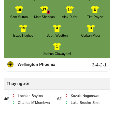
19
27
14
6
Sam Sutton
Matt Sheridan
Alex Rufer
Tim Payne
15
4
3
Isaac Hughes
Scott Wootton
Corban Piper
1
Joshua Oluwayemi
Wellington Phoenix
3-4-2-1
Thay người
Lachlan Bayliss
Kazuki Nagasawa
46’
62’
Charles M'Mombwa
Luke Brooke-Smith