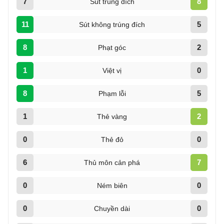
7
8
Sút trúng đích
11
5
Sút không trúng đích
8
2
Phạt góc
1
0
Việt vị
8
5
Phạm lỗi
1
2
Thẻ vàng
0
0
Thẻ đỏ
6
7
Thủ môn cản phá
0
0
Ném biên
0
0
Chuyền dài