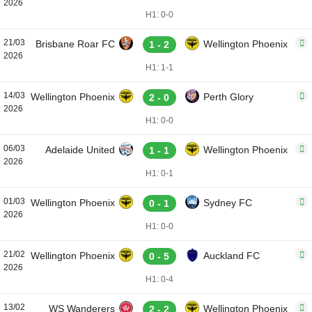
2026
H1: 0-0
21/03
Brisbane Roar FC
Wellington Phoenix
1 - 2
2026
H1: 1-1
14/03
Wellington Phoenix
Perth Glory
2 - 0
2026
H1: 0-0
06/03
Adelaide United
Wellington Phoenix
1 - 1
2026
H1: 0-1
01/03
Wellington Phoenix
Sydney FC
0 - 1
2026
H1: 0-0
21/02
Wellington Phoenix
Auckland FC
0 - 5
2026
H1: 0-4
13/02
WS Wanderers
Wellington Phoenix
2 - 2