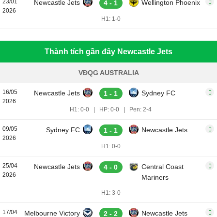
23/01
Newcastle Jets
Wellington Phoenix
4 - 1
2026
H1: 1-0
Thành tích gần đây Newcastle Jets
VĐQG AUSTRALIA
16/05
Newcastle Jets
Sydney FC
1 - 1
2026
H1: 0-0
|
HP: 0-0
|
Pen: 2-4
09/05
Sydney FC
Newcastle Jets
1 - 1
2026
H1: 0-0
25/04
Newcastle Jets
Central Coast
4 - 0
2026
Mariners
H1: 3-0
17/04
Melbourne Victory
Newcastle Jets
2 - 2