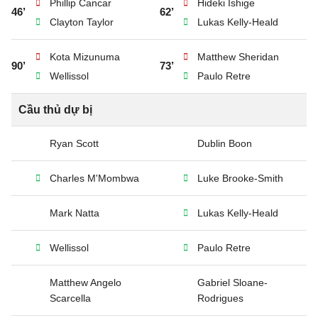
Phillip Cancar
Hideki Ishige
46’
62’
Clayton Taylor
Lukas Kelly-Heald
Kota Mizunuma
Matthew Sheridan
90’
73’
Wellissol
Paulo Retre
Cầu thủ dự bị
Ryan Scott
Dublin Boon
Charles M'Mombwa
Luke Brooke-Smith
Mark Natta
Lukas Kelly-Heald
Wellissol
Paulo Retre
Matthew Angelo
Gabriel Sloane-
Scarcella
Rodrigues