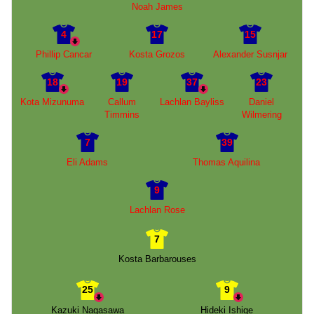
Noah James
4
17
15
Phillip Cancar
Kosta Grozos
Alexander Susnjar
18
19
37
23
Kota Mizunuma
Callum
Lachlan Bayliss
Daniel
Timmins
Wilmering
7
39
Eli Adams
Thomas Aquilina
9
Lachlan Rose
7
Kosta Barbarouses
25
9
Kazuki Nagasawa
Hideki Ishige