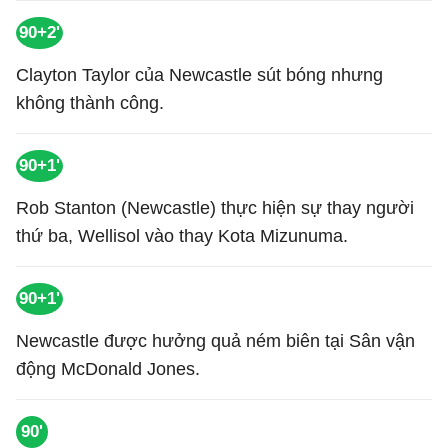
90+2'
Clayton Taylor của Newcastle sút bóng nhưng
không thành công.
90+1'
Rob Stanton (Newcastle) thực hiện sự thay người
thứ ba, Wellisol vào thay Kota Mizunuma.
90+1'
Newcastle được hưởng quả ném biên tại Sân vận
động McDonald Jones.
90'