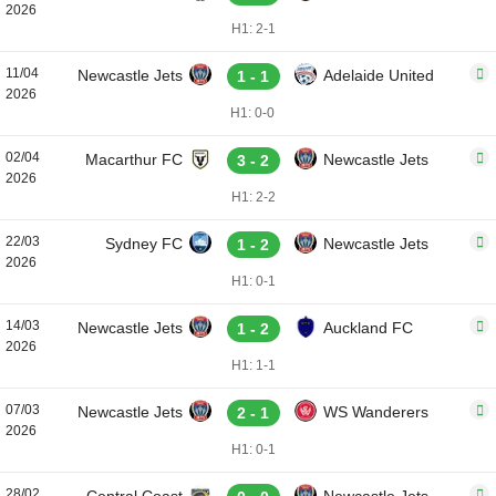
2026
H1: 2-1
11/04
Newcastle Jets
Adelaide United
1 - 1
2026
H1: 0-0
02/04
Macarthur FC
Newcastle Jets
3 - 2
2026
H1: 2-2
22/03
Sydney FC
Newcastle Jets
1 - 2
2026
H1: 0-1
14/03
Newcastle Jets
Auckland FC
1 - 2
2026
H1: 1-1
07/03
Newcastle Jets
WS Wanderers
2 - 1
2026
H1: 0-1
28/02