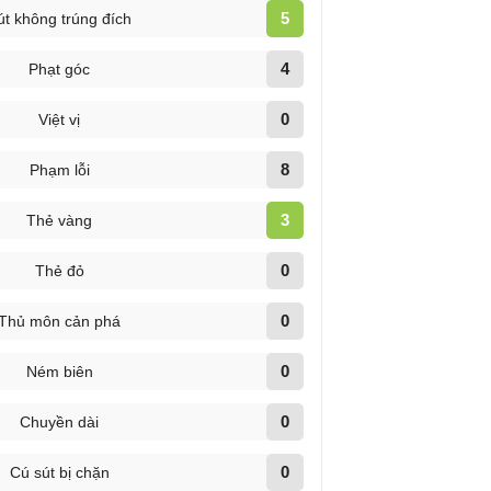
5
út không trúng đích
4
Phạt góc
0
Việt vị
8
Phạm lỗi
3
Thẻ vàng
0
Thẻ đỏ
0
Thủ môn cản phá
0
Ném biên
0
Chuyền dài
0
Cú sút bị chặn