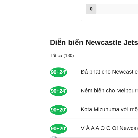
0
Diễn biến Newcastle Jets
Tất cả (130)
Đá phạt cho Newcastle
90+24'
Ném biên cho Melbourn
90+24'
Kota Mizunuma với một
90+20'
V À A A O O O! Newcast
90+20'