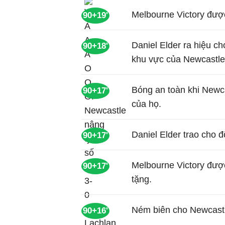
Melbourne Victory đượ
90+19'
Daniel Elder ra hiệu c
90+18'
khu vực của Newcastle
Bóng an toàn khi Newc
90+17'
của họ.
Daniel Elder trao cho 
90+17'
Melbourne Victory đượ
90+17'
tặng.
Ném biên cho Newcastl
90+16'