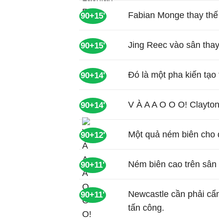
Fabian Monge thay thế
90+15'
Jing Reec vào sân tha
90+15'
Đó là một pha kiến tạo
90+14'
V À A A O O O! Clayton
90+14'
Một quả ném biên cho đ
90+12'
Ném biên cao trên sân
90+11'
Newcastle cần phải cẩn
90+11'
tấn công.