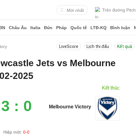
Trên đường Pitch
Mới nhất
BN
Châu Âu
Italia
Đức
Pháp
Quốc tế
LTĐ-KQ
Bình luận
tory
LiveScore
Lịch thi đấu
Kết quả
ewcastle Jets vs Melbourne
-02-2025
Kết thúc
3 : 0
Melbourne Victory
Hiệp một:
0-0