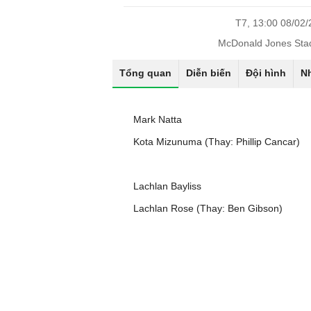
T7, 13:00 08/02
McDonald Jones Sta
Tổng quan
Diễn biến
Đội hình
N
Mark Natta
Kota Mizunuma (Thay: Phillip Cancar)
Lachlan Bayliss
Lachlan Rose (Thay: Ben Gibson)