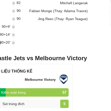
82
Mitchell Langerak
90
Fabian Monge (Thay: Adama Traore)
90
Jing Reec (Thay: Ryan Teague)
90+9'
90+14'
90+20'
)
stle Jets vs Melbourne Victory
 LIỆU THỐNG KÊ
Melbourne Victory
57
Kiểm soát bóng
5
Sút trúng đích