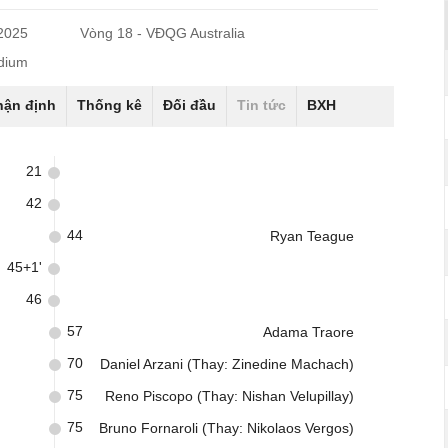
/2025
Vòng 18 - VĐQG Australia
dium
hận định
Thống kê
Đối đầu
Tin tức
BXH
21
42
44
Ryan Teague
45+1'
46
57
Adama Traore
70
Daniel Arzani (Thay: Zinedine Machach)
75
Reno Piscopo (Thay: Nishan Velupillay)
75
Bruno Fornaroli (Thay: Nikolaos Vergos)