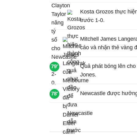
Kosta Grozos thực hiệ
trước 1-0.
Mitchell James Langera
cáo và nhận thẻ vàng đ
Quả phát bóng lên cho
79'
Jones.
Newcastle được hưởng
78'