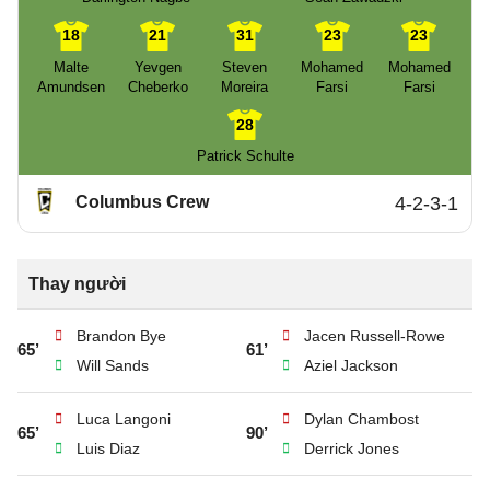
18
21
31
23
23
Malte
Yevgen
Steven
Mohamed
Mohamed
Amundsen
Cheberko
Moreira
Farsi
Farsi
28
Patrick Schulte
Columbus Crew
4-2-3-1
Thay người
Brandon Bye
Jacen Russell-Rowe
65’
61’
Will Sands
Aziel Jackson
Luca Langoni
Dylan Chambost
65’
90’
Luis Diaz
Derrick Jones