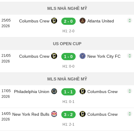
MLS NHÀ NGHỀ MỸ
25/05
Columbus Crew
Atlanta United
2 - 0
2026
H1: 2-0
US OPEN CUP
21/05
Columbus Crew
New York City FC
1 - 0
2026
H1: 0-0
MLS NHÀ NGHỀ MỸ
17/05
Philadelphia Union
Columbus Crew
1 - 1
2026
H1: 0-1
14/05
New York Red Bulls
Columbus Crew
3 - 2
2026
H1: 2-1