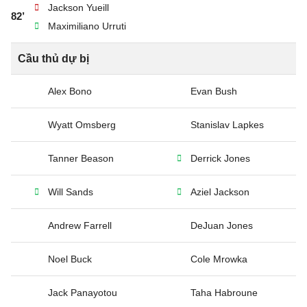
Jackson Yueill
82’
Maximiliano Urruti
Cầu thủ dự bị
Alex Bono
Evan Bush
Wyatt Omsberg
Stanislav Lapkes
Tanner Beason
Derrick Jones
Will Sands
Aziel Jackson
Andrew Farrell
DeJuan Jones
Noel Buck
Cole Mrowka
Jack Panayotou
Taha Habroune