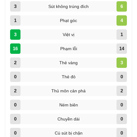
3
6
Sút không trúng đích
1
4
Phạt góc
3
1
Việt vị
16
14
Phạm lỗi
2
3
Thẻ vàng
0
0
Thẻ đỏ
2
2
Thủ môn cản phá
0
0
Ném biên
0
0
Chuyền dài
0
0
Cú sút bị chặn