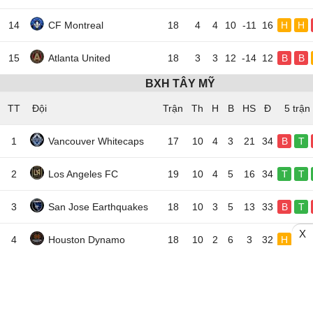
14
CF Montreal
18
4
4
10
-11
16
H
H
15
Atlanta United
18
3
3
12
-14
12
B
B
BXH TÂY MỸ
TT
Đội
5 trận
1
Vancouver Whitecaps
17
10
4
3
21
34
B
T
2
Los Angeles FC
19
10
4
5
16
34
T
T
3
San Jose Earthquakes
18
10
3
5
13
33
B
T
X
4
Houston Dynamo
18
10
2
6
3
32
H
H
5
Real Salt Lake
17
8
3
6
4
27
T
H
6
FC Dallas
18
7
6
5
7
27
T
T