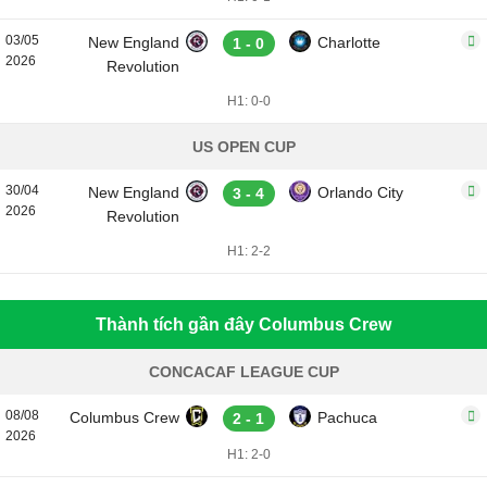
03/05
New England
Charlotte
1 - 0
2026
Revolution
H1: 0-0
US OPEN CUP
30/04
New England
Orlando City
3 - 4
2026
Revolution
H1: 2-2
Thành tích gần đây Columbus Crew
CONCACAF LEAGUE CUP
08/08
Columbus Crew
Pachuca
2 - 1
2026
H1: 2-0