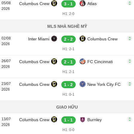
05/08
Columbus Crew
Atlas
3 - 1
2026
H1: 2-0
MLS NHÀ NGHỀ MỸ
02/08
Inter Miami
Columbus Crew
2 - 2
2026
H1: 2-1
26/07
Columbus Crew
FC Cincinnati
2 - 1
2026
H1: 2-1
23/07
Columbus Crew
New York City FC
1 - 2
2026
H1: 0-1
GIAO HỮU
13/07
Columbus Crew
Burnley
1 - 1
2026
H1: 0-0