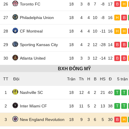
26
Toronto FC
18
3
8
7
-8
17
B
H
27
Philadelphia Union
18
4
4
10
-8
16
H
B
28
CF Montreal
18
4
4
10
-11
16
H
H
29
Sporting Kansas City
18
4
2
12
-28
14
B
B
30
Atlanta United
18
3
3
12
-14
12
B
B
BXH ĐÔNG MỸ
TT
Đội
5 trận
1
Nashville SC
18
12
4
2
21
40
T
T
2
Inter Miami CF
18
11
5
2
13
38
T
T
3
New England Revolution
18
9
3
6
5
30
B
H