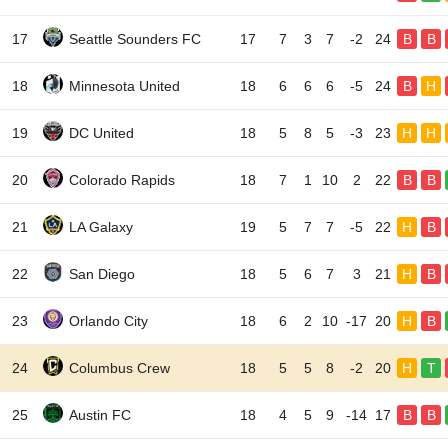
17
Seattle Sounders FC
17
7
3
7
-2
24
B
B
18
Minnesota United
18
6
6
6
-5
24
B
H
19
DC United
18
5
8
5
-3
23
H
H
20
Colorado Rapids
18
7
1
10
2
22
B
B
21
LA Galaxy
19
5
7
7
-5
22
H
B
22
San Diego
18
5
6
7
3
21
H
B
23
Orlando City
18
6
2
10
-17
20
H
B
24
Columbus Crew
18
5
5
8
-2
20
H
T
25
Austin FC
18
4
5
9
-14
17
B
B