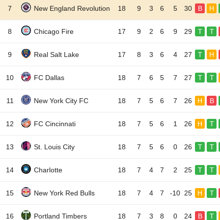
7
New England Revolution
18
9
3
6
5
30
B
H
8
Chicago Fire
17
9
2
6
9
29
T
T
9
Real Salt Lake
17
8
3
6
4
27
T
H
10
FC Dallas
18
7
6
5
7
27
T
T
11
New York City FC
18
7
5
6
7
26
H
B
12
FC Cincinnati
18
7
5
6
1
26
H
T
13
St. Louis City
18
7
5
6
0
26
T
T
14
Charlotte
18
7
4
7
2
25
T
T
15
New York Red Bulls
18
7
4
7
-10
25
H
T
16
Portland Timbers
18
7
3
8
0
24
B
T