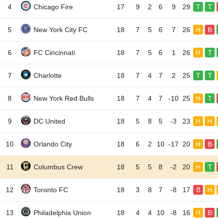
4
Chicago Fire
17
9
2
6
9
29
T
T
5
New York City FC
18
7
5
6
7
26
H
B
6
FC Cincinnati
18
7
5
6
1
26
H
T
7
Charlotte
18
7
4
7
2
25
T
T
8
New York Red Bulls
18
7
4
7
-10
25
H
T
9
DC United
18
5
8
5
-3
23
H
H
10
Orlando City
18
6
2
10
-17
20
H
B
11
Columbus Crew
18
5
5
8
-2
20
H
T
12
Toronto FC
18
3
8
7
-8
17
B
H
13
Philadelphia Union
18
4
4
10
-8
16
H
B