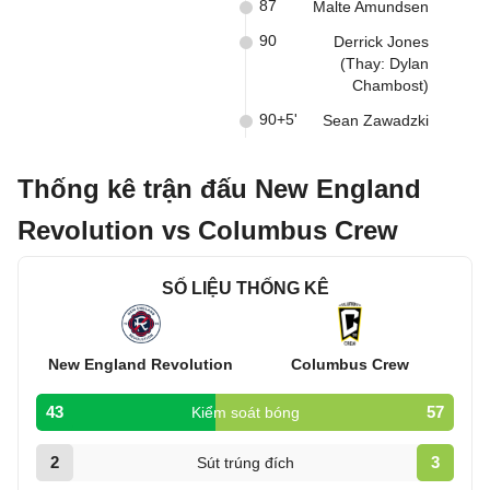
87
Malte Amundsen
90
Derrick Jones
(Thay: Dylan
Chambost)
90+5'
Sean Zawadzki
Thống kê trận đấu New England
Revolution vs Columbus Crew
SỐ LIỆU THỐNG KÊ
New England Revolution
Columbus Crew
43
57
Kiểm soát bóng
2
3
Sút trúng đích