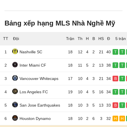
Bảng xếp hạng MLS Nhà Nghề Mỹ
TT
Đội
5 trận
1
Nashville SC
18
12
4
2
21
40
T
T
2
Inter Miami CF
18
11
5
2
13
38
T
T
3
Vancouver Whitecaps
17
10
4
3
21
34
B
T
4
Los Angeles FC
19
10
4
5
16
34
T
T
5
San Jose Earthquakes
18
10
3
5
13
33
B
T
6
Houston Dynamo
18
10
2
6
3
32
H
H