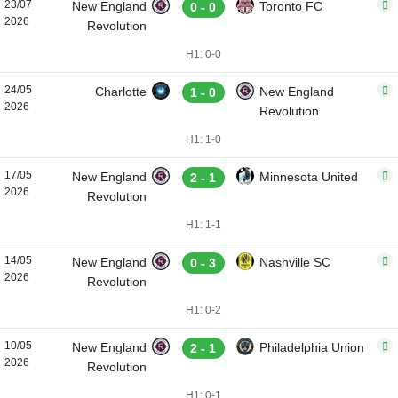
23/07
New England
Toronto FC
0 - 0
2026
Revolution
H1: 0-0
24/05
Charlotte
New England
1 - 0
2026
Revolution
H1: 1-0
17/05
New England
Minnesota United
2 - 1
2026
Revolution
H1: 1-1
14/05
New England
Nashville SC
0 - 3
2026
Revolution
H1: 0-2
10/05
New England
Philadelphia Union
2 - 1
2026
Revolution
H1: 0-1