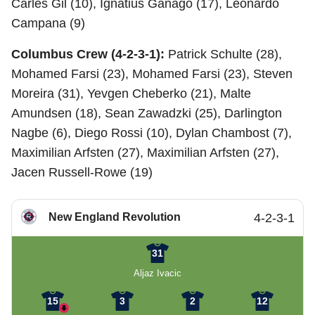
Carles Gil (10), Ignatius Ganago (17), Leonardo
Campana (9)
Columbus Crew (4-2-3-1):
Patrick Schulte (28),
Mohamed Farsi (23), Mohamed Farsi (23), Steven
Moreira (31), Yevgen Cheberko (21), Malte
Amundsen (18), Sean Zawadzki (25), Darlington
Nagbe (6), Diego Rossi (10), Dylan Chambost (7),
Maximilian Arfsten (27), Maximilian Arfsten (27),
Jacen Russell-Rowe (19)
New England Revolution
4-2-3-1
31
Aljaz Ivacic
15
3
2
12