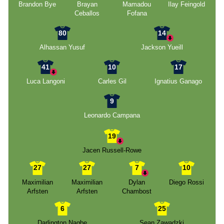
Brandon Bye
Brayan
Mamadou
Ilay Feingold
Ceballos
Fofana
80
14
Alhassan Yusuf
Jackson Yueill
41
10
17
Luca Langoni
Carles Gil
Ignatius Ganago
9
Leonardo Campana
19
Jacen Russell-Rowe
27
27
7
10
Maximilian
Maximilian
Dylan
Diego Rossi
Arfsten
Arfsten
Chambost
6
25
Darlington Nagbe
Sean Zawadzki